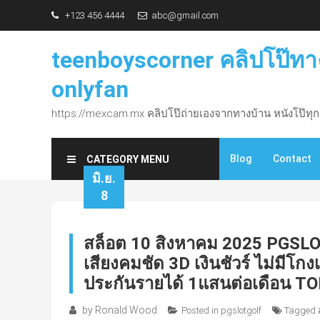
Skip
+123 456 4444
abc@gmail.com
to
content
teenboyscorner คลิปโป๊ทางบ
onlyfan
https://mexcam.mx คลิปโป๊ถ่ายเองจากทางบ้าน หนังโป๊ทุก
Blog
Contact
CATEGORY MENU
มิ.ย.
8
สล็อต 10 สิงหาคม 2025 PGSLOT
เสียงคมชัด 3D เงินชัวร์ ไม่มี
ประกันรายได้ 1แสนต่อเดือน T
by
Ronald Wood
Posted in
pgslotgolf
Tagged