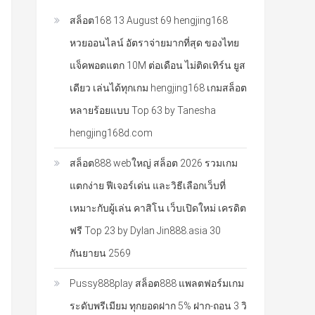
สล็อต168 13 August 69 hengjing168
หวยออนไลน์ อัตราจ่ายมากที่สุด ของไทย
แจ็คพอตแตก 10M ต่อเดือน ไม่ติดเทิร์น ยูส
เดียว เล่นได้ทุกเกม hengjing168 เกมสล็อต
หลายร้อยแบบ Top 63 by Tanesha
hengjing168d.com
สล็อต888 webใหญ่ สล็อต 2026 รวมเกม
แตกง่าย ฟีเจอร์เด่น และวิธีเลือกเว็บที่
เหมาะกับผู้เล่น คาสิโน เว็บเปิดใหม่ เครดิต
ฟรี Top 23 by Dylan Jin888.asia 30
กันยายน 2569
Pussy888play สล็อต888 แพลตฟอร์มเกม
ระดับพรีเมียม ทุกยอดฝาก 5% ฝาก-ถอน 3 วิ