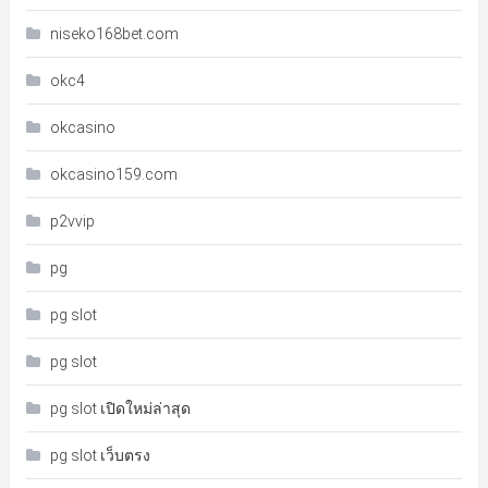
niseko168bet.com
okc4
okcasino
okcasino159.com
p2vvip
pg
pg slot
pg slot
pg slot เปิดใหม่ล่าสุด
pg slot เว็บตรง