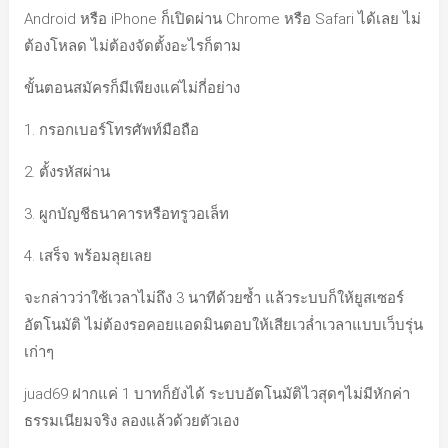
Android หรือ iPhone ก็เปิดผ่าน Chrome หรือ Safari ได้เลย ไม่
ต้องโหลด ไม่ต้องจัดตั้งอะไรก็ตาม
ขั้นตอนสมัครก็มีเพียงแค่ไม่กี่อย่าง
1. กรอกเบอร์โทรศัพท์มือถือ
2. ตั้งรหัสผ่าน
3. ผูกบัญชีธนาคารหรือทรูวอเล็ท
4. เสร็จ พร้อมลุยเลย
จะกล่าวว่าใช้เวลาไม่ถึง 3 นาทีด้วยซ้ำ แล้วระบบก็ให้ยูสเซอร์
อัตโนมัติ ไม่ต้องรอคอยแอดมินตอบให้เสียเวล่ำเวลาแบบเว็บรุ่น
เก่าๆ
juad69 ฝากแค่ 1 บาทก็ยังได้ ระบบอัตโนมัติไวสุดๆไม่มีหักค่า
ธรรมเนียมจริง ลองแล้วด้วยตัวเอง