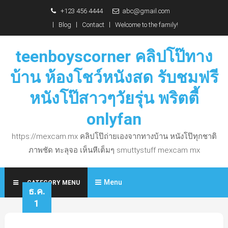
Skip
+123 456 4444
abc@gmail.com
to
Blog
Contact
Welcome to the family!
content
teenboyscorner คลิปโป๊ทาง
บ้าน ห้องโชว์หนังสด รับชมฟรี
หนังโป๊สาวๆวัยรุ่น พริตตี้
onlyfan
https://mexcam.mx คลิปโป๊ถ่ายเองจากทางบ้าน หนังโป๊ทุกชาติ
ภาพชัด ทะลุจอ เห็นหีเต็มๆ smuttystuff mexcam mx
Menu
CATEGORY MENU
ธ.ค.
1