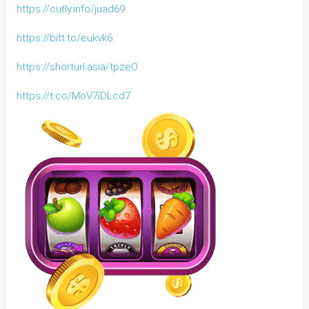
https://cutly.info/juad69
https://bitt.to/eukvk6
https://shorturl.asia/tpzeO
https://t.co/MoV7iDLcd7