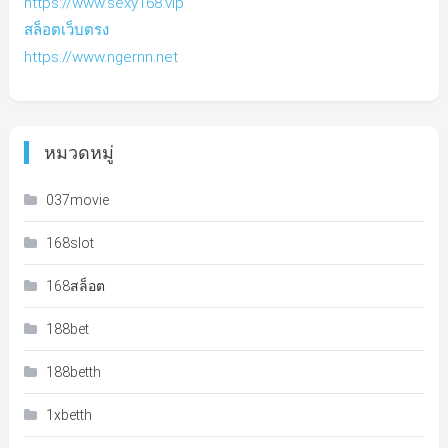
https://www.sexy168.vip
สล็อตเว็บตรง
https://www.ngernn.net
หมวดหมู่
037movie
168slot
168สล็อต
188bet
188betth
1xbetth