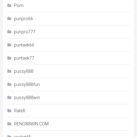
Porn
punpro66
punpro777
puntaek66
puntaek77
pussy888
pussy888fun
pussy888win
RateX
RENO88WIN.COM