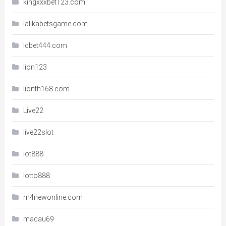
kingxxxbet123.com
lalikabetsgame.com
lcbet444.com
lion123
lionth168.com
Live22
live22slot
lot888
lotto888
m4newonline.com
macau69