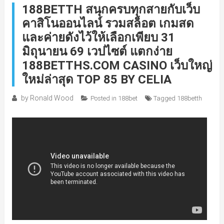
188BETTH สนุกครบทุกสายกับเว็บ
คาสิโนออนไลน์ รวมสล็อต เกมสด
และค่ายดังไว้ให้เลือกเพียบ 31
มิถุนายน 69 เวปไซต์ แตกง่าย
188BETTHS.COM CASINO เว็บใหญ่
ใหม่ล่าสุด TOP 85 BY CELIA
by
Ronald Wood
Posted in
188bet
Tagged
188betth