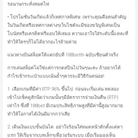
รอนานกระทั่งหมดไฟ
• โปรโมชั่นวันเกิดแล้วก็เทศกาลพิเศษ: เพราะคุณคือคนสำคัญ
ในวันเกิดหรือเทศกาลต่างๆเว็บไซต์จะมีของขวัญพิเศษเป็น
โบนัสหรือเครดิตฟรีมอบให้เสมอ ความเอาใจใส่ระดับนี้แหละที่
ทำให้ใครๆก็ไม่ได้ยากอะไรย้ายค่าย
แนวทางปั่นสล็อตให้แตกยับที่ 188betth ฉบับเซียนตัวจริง
การเล่นสล็อตไม่ใช่แค่การกดสปินไปวันๆนะคะ ถ้าอยากได้
กำไรเข้ากระเป๋าแบบเน้นย้ำๆควรจะมีวิธีกันหน่อย!
1. เลือกเกมที่มีค่า RTP 96% ขึ้นไป: ก่อนจะเริ่มเล่น ทดลอง
เข้าไปเช็คดูสักนิดว่าเกมนั้นๆมีอัตราการจ่ายเงินคืน (RTP)
เท่าไร ซึ่งที่ 188bet มีเกมประสิทธิภาพสูงที่มีค่านี้สูงมากมาย
ทำให้โอกาสได้เงินมีมากกว่าเสีย
2. เดินเงินแบบขั้นบันได: อย่าใจร้อนใส่หมดหน้าตักตั้งแต่ตา
แรก ให้เริ่มจากเบทเล็กๆเพื่อวอร์มระบบ เมื่อเริ่มมองเห็น