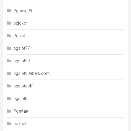
Pgheng99
pgjoker
Pgslot
pgslot77
pgslot99
pgslot999bets.com
pgslotgolf
pgslotth
Pgสล็อต
pokbet