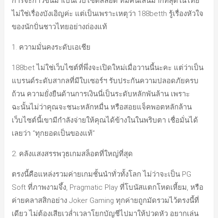
การจะก้าวขึ้นมาเป็นเว็บไซต์สล็อต ที่มีคนเล่นมากที่สุดในไทย
ไม่ใช่เรื่องบังเอิญค่ะ แต่เป็นเพราะเหตุว่า 188betth รู้เรื่องหัวใจ
ของนักปั่นชาวไทยอย่างถ่องแท้
1. ความมั่นคงระดับเอเชีย
188bet ไม่ใช่เว็บไซต์ที่พึ่งจะเปิดใหม่เมื่อวานนี้นะคะ แต่ว่าเป็น
แบรนด์ระดับสากลที่มีใบเซอร์ฯ รับประกันความปลอดภัยครบ
ถ้วน ความยั่งยืนด้านการเงินนี่เป็นระดับหลักพันล้าน เพราะ
ฉะนั้นไม่ว่าคุณจะชนะหลักหมื่น หรือสอยแจ็คพอตหลักล้าน
เว็บไซต์นี้เขามีกำลังจ่ายให้คุณได้ข้างในในพริบตา เชื่อมั่นได้
เลยว่า “ทุกยอดเป็นของแท้”
2. คลังแสงสรรพวุธเกมสล็อตที่ใหญ่ที่สุด
ตรงนี้คือแหล่งรวมค่ายเกมชั้นนำทั่วทั้งโลก ไม่ว่าจะเป็น PG
Soft ที่ภาพงามจึ้ง, Pragmatic Play ที่โบนัสแตกโหดเหี้ยม, หรือ
ค่ายคลาสสิกอย่าง Joker Gaming ทุกค่ายถูกมัดรวมไว้ตรงนี้ที่
เดียว ไม่ต้องเสียเวล่ำเวลาโยกบัญชีไปมาให้ปวดหัว อยากเล่น