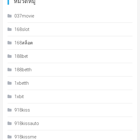
หมวดหมู่
037movie
168slot
168สล็อต
188bet
188betth
1xbetth
1xbit
918kiss
918kissauto
918kissme