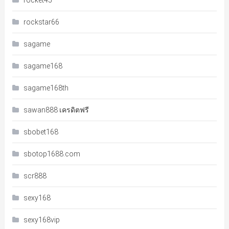
rocket45
rockstar66
sagame
sagame168
sagame168th
sawan888 เครดิตฟรี
sbobet168
sbotop1688.com
scr888
sexy168
sexy168vip