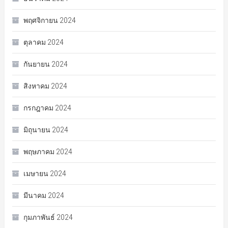
พฤศจิกายน 2024
ตุลาคม 2024
กันยายน 2024
สิงหาคม 2024
กรกฎาคม 2024
มิถุนายน 2024
พฤษภาคม 2024
เมษายน 2024
มีนาคม 2024
กุมภาพันธ์ 2024