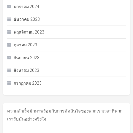
มกราคม 2024
ธันวาคม 2023
พฤศจิกายน 2023
ตุลาคม 2023
กันยายน 2023
สิงหาคม 2023
กรกฎาคม 2023
ความสำเร็จมักมาพร้อมกับการตัดสินใจของพวกเราเวลาที่พวก
เรารับมันอย่างจริงใจ