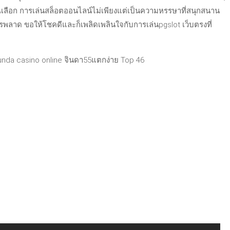
ุณเลือก การเล่นสล็อตออนไลน์ไม่เพียงแต่เป็นความหรรษาที่สนุกสนาน
วรพลาด ขอให้โชคดีและก็เพลิดเพลินใจกับการเล่นpgslot เว็บตรงที่
hunda casino online จินดา55แตกง่าย Top 46