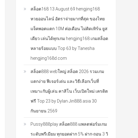
สล็อต168 13 August 69 hengjing168
หวยออนไลน์ อัตราจ่ายมากที่สุด ของไทย
แจ็คพอตแตก 10M ต่อเดือน ไม่ติดเทิร์น ยูส
เดียว เล่นได้ทุกเกม hengjing168 เกมสล็อต
หลายร้อยแบบ Top 63 by Tanesha
hengjing168d.com
สล็อต888 webใหญ่ สล็อต 2026 รวมเกม
แตกง่าย ฟีเจอร์เด่น และวิธีเลือกเว็บที่
เหมาะกับผู้เล่น คาสิโน เว็บเปิดใหม่ เครดิต
ฟรี Top 23 by Dylan Jin888.asia 30
กันยายน 2569
Pussy888play สล็อต888 แพลตฟอร์มเกม
ระดับพรีเมียม ทุกยอดฝาก 5% ฝาก-ถอน 3 วิ