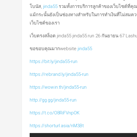
โบนัส,
jinda55
รวมทั้งการบริการลูกค้าของเว็บไซต์ที่ค
แม้กระนั้นยังเป็นช่องทางสำหรับในการทำเงินที่ไม่สมค
เว็บไซต์ของเรา
เว็บตรงสล็อต jinda55 jinda55.run 26 กันยายน 67 Las
ขอขอบคุณมากwebsite
jinda55
https://bit.ly/jinda55-run
https://rebrand.ly/jinda55-run
https://wow.in.th/jinda55-run
http://gg.gg/jinda55-run
https://t.co/O8RiFVnpOK
https://shorturl.asia/nM3Bt