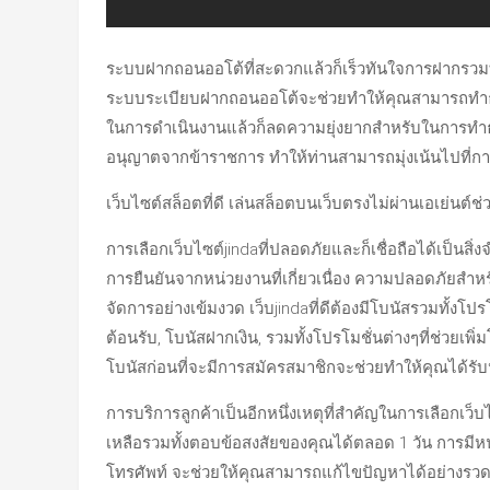
ระบบฝากถอนออโต้ที่สะดวกแล้วก็เร็วทันใจการฝากรวมทั้ง
ระบบระเบียบฝากถอนออโต้จะช่วยทำให้คุณสามารถทำธุ
ในการดำเนินงานแล้วก็ลดความยุ่งยากสำหรับในการทำ
อนุญาตจากข้าราชการ ทำให้ท่านสามารถมุ่งเน้นไปที่การเล
เว็บไซต์สล็อตที่ดี เล่นสล็อตบนเว็บตรงไม่ผ่านเอเย่นต์ช่
การเลือกเว็บไซต์jindaที่ปลอดภัยและก็เชื่อถือได้เป็นสิ่งจ
การยืนยันจากหน่วยงานที่เกี่ยวเนื่อง ความปลอดภัยส
จัดการอย่างเข้มงวด เว็บjindaที่ดีต้องมีโบนัสรวมทั้งโปรโม
ต้อนรับ, โบนัสฝากเงิน, รวมทั้งโปรโมชั่นต่างๆที่ช่วย
โบนัสก่อนที่จะมีการสมัครสมาชิกจะช่วยทำให้คุณได้รั
การบริการลูกค้าเป็นอีกหนึ่งเหตุที่สำคัญในการเลือกเว็บไ
เหลือรวมทั้งตอบข้อสงสัยของคุณได้ตลอด 1 วัน การมีห
โทรศัพท์ จะช่วยให้คุณสามารถแก้ไขปัญหาได้อย่างรวด