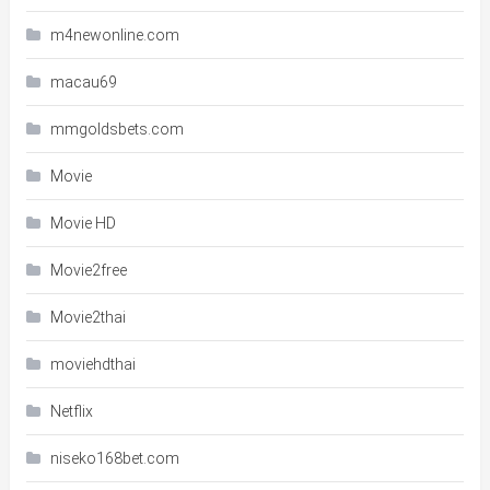
m4newonline.com
macau69
mmgoldsbets.com
Movie
Movie HD
Movie2free
Movie2thai
moviehdthai
Netflix
niseko168bet.com