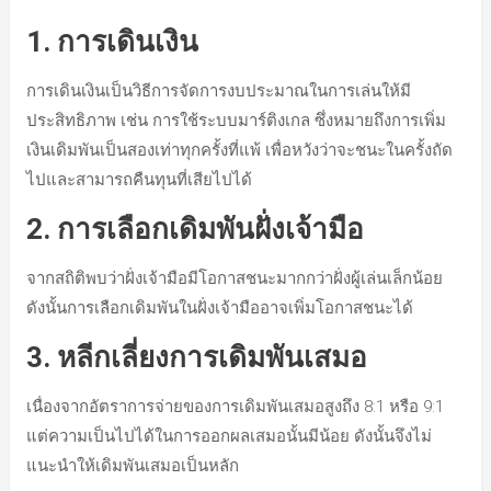
1. การเดินเงิน
การเดินเงินเป็นวิธีการจัดการงบประมาณในการเล่นให้มี
ประสิทธิภาพ เช่น การใช้ระบบมาร์ติงเกล ซึ่งหมายถึงการเพิ่ม
เงินเดิมพันเป็นสองเท่าทุกครั้งที่แพ้ เพื่อหวังว่าจะชนะในครั้งถัด
ไปและสามารถคืนทุนที่เสียไปได้
2. การเลือกเดิมพันฝั่งเจ้ามือ
จากสถิติพบว่าฝั่งเจ้ามือมีโอกาสชนะมากกว่าฝั่งผู้เล่นเล็กน้อย
ดังนั้นการเลือกเดิมพันในฝั่งเจ้ามืออาจเพิ่มโอกาสชนะได้
3. หลีกเลี่ยงการเดิมพันเสมอ
เนื่องจากอัตราการจ่ายของการเดิมพันเสมอสูงถึง 8:1 หรือ 9:1
แต่ความเป็นไปได้ในการออกผลเสมอนั้นมีน้อย ดังนั้นจึงไม่
แนะนำให้เดิมพันเสมอเป็นหลัก