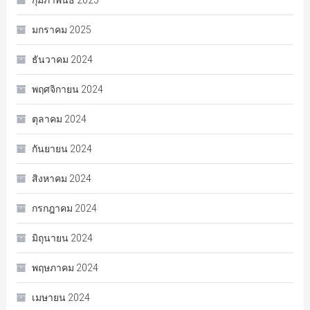
กุมภาพันธ์ 2025
มกราคม 2025
ธันวาคม 2024
พฤศจิกายน 2024
ตุลาคม 2024
กันยายน 2024
สิงหาคม 2024
กรกฎาคม 2024
มิถุนายน 2024
พฤษภาคม 2024
เมษายน 2024