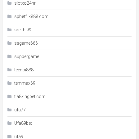
slotxo24hr
spbetflik888.com
sretthi99
ssgame666
suppergame
teenoi888
temmax69
tia8kingbet.com
ufa77
Ufa89bet
ufa9