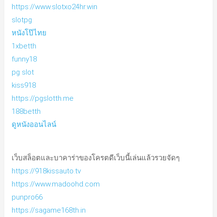
https://www.slotxo24hr.win
slotpg
หนังโป๊ไทย
1xbetth
funny18
pg slot
kiss918
https://pgslotth.me
188betth
ดูหนังออนไลน์
เว็บสล็อตและบาคาร่าของโครตดีเว็บนี้เล่นแล้วรวยจัดๆ
https://918kissauto.tv
https://www.madoohd.com
punpro66
https://sagame168th.in