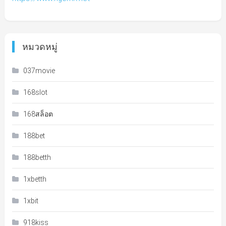
หมวดหมู่
037movie
168slot
168สล็อต
188bet
188betth
1xbetth
1xbit
918kiss