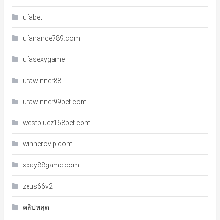
ufabet
ufanance789.com
ufasexygame
ufawinner88
ufawinner99bet.com
westbluez168bet.com
winherovip.com
xpay88game.com
zeus66v2
คลิปหลุด