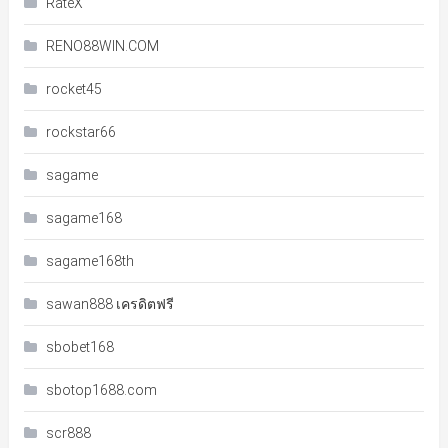
RateX
RENO88WIN.COM
rocket45
rockstar66
sagame
sagame168
sagame168th
sawan888 เครดิตฟรี
sbobet168
sbotop1688.com
scr888