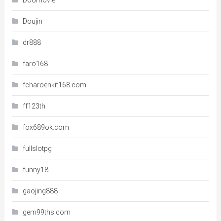
Doomovie
Doujin
dr888
faro168
fcharoenkit168.com
ff123th
fox689ok.com
fullslotpg
funny18
gaojing888
gem99ths.com