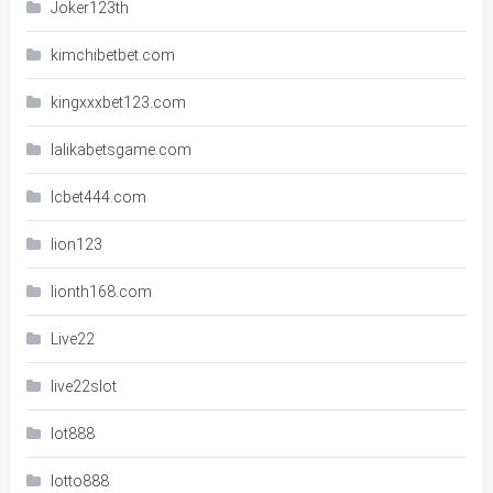
Joker123th
kimchibetbet.com
kingxxxbet123.com
lalikabetsgame.com
lcbet444.com
lion123
lionth168.com
Live22
live22slot
lot888
lotto888