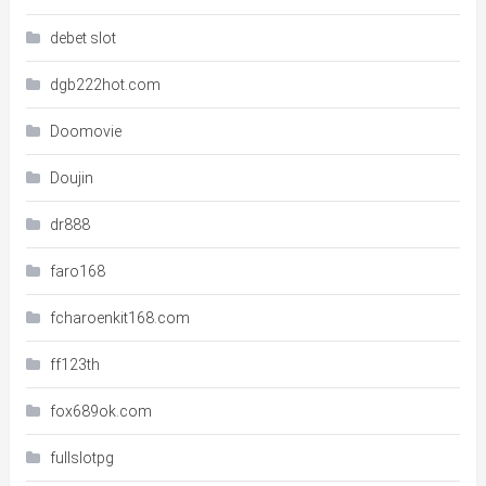
debet slot
dgb222hot.com
Doomovie
Doujin
dr888
faro168
fcharoenkit168.com
ff123th
fox689ok.com
fullslotpg