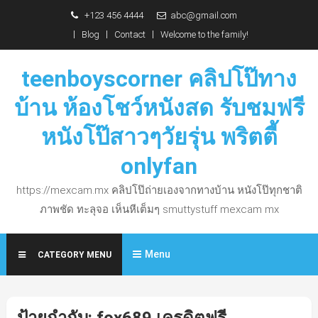
Skip
+123 456 4444
abc@gmail.com
to
Blog
Contact
Welcome to the family!
content
teenboyscorner คลิปโป๊ทาง
บ้าน ห้องโชว์หนังสด รับชมฟรี
หนังโป๊สาวๆวัยรุ่น พริตตี้
onlyfan
https://mexcam.mx คลิปโป๊ถ่ายเองจากทางบ้าน หนังโป๊ทุกชาติ
ภาพชัด ทะลุจอ เห็นหีเต็มๆ smuttystuff mexcam mx
Menu
CATEGORY MENU