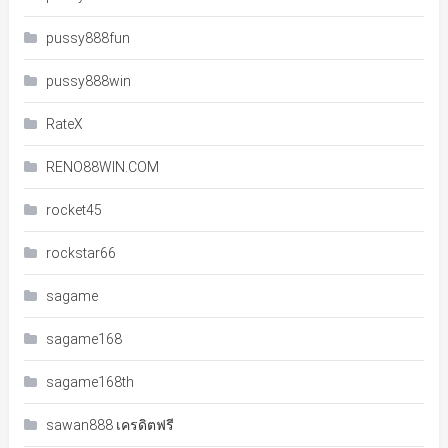
pussy888fun
pussy888win
RateX
RENO88WIN.COM
rocket45
rockstar66
sagame
sagame168
sagame168th
sawan888 เครดิตฟรี