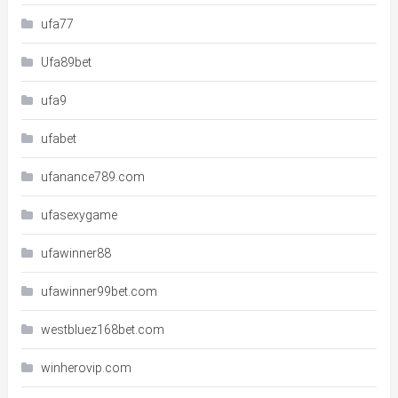
ufa77
Ufa89bet
ufa9
ufabet
ufanance789.com
ufasexygame
ufawinner88
ufawinner99bet.com
westbluez168bet.com
winherovip.com