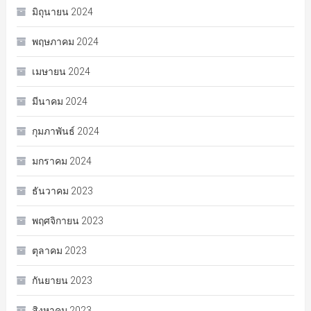
มิถุนายน 2024
พฤษภาคม 2024
เมษายน 2024
มีนาคม 2024
กุมภาพันธ์ 2024
มกราคม 2024
ธันวาคม 2023
พฤศจิกายน 2023
ตุลาคม 2023
กันยายน 2023
สิงหาคม 2023