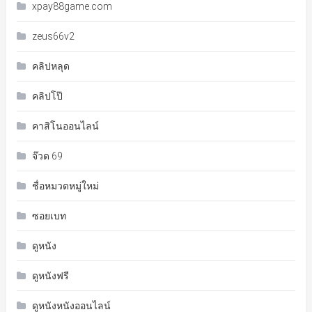
xpay88game.com
zeus66v2
คลิปหลุด
คลิปโป๊
คาสิโนออนไลน์
จ๊วด 69
ชื่อหมวดหมู่ใหม่
ซอยเบท
ดูหนัง
ดูหนังฟรี
ดูหนังหนังออนไลน์