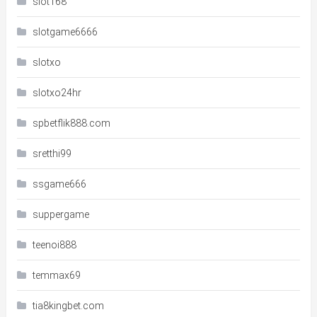
slot168
slotgame6666
slotxo
slotxo24hr
spbetflik888.com
sretthi99
ssgame666
suppergame
teenoi888
temmax69
tia8kingbet.com