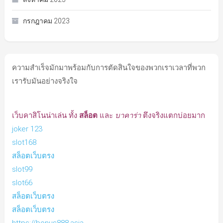
กรกฎาคม 2023
ความสำเร็จมักมาพร้อมกับการตัดสินใจของพวกเราเวลาที่พวก
เรารับมันอย่างจริงใจ
เว็บคาสิโนน่าเล่น ทั้ง
สล็อต
และ
บาคาร่า
ตึงจริงแตกบ่อยมาก
joker 123
slot168
สล็อตเว็บตรง
slot99
slot66
สล็อตเว็บตรง
สล็อตเว็บตรง