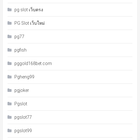
pg slot เว็บตรง
PG Slot เว็บใหม่
pg77
pgfish
pggold168bet.com
Pgheng99
pgjoker
Pgslot
pgslot77
pgslot99