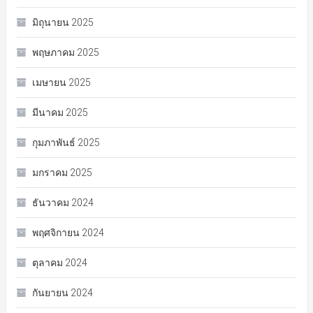
มิถุนายน 2025
พฤษภาคม 2025
เมษายน 2025
มีนาคม 2025
กุมภาพันธ์ 2025
มกราคม 2025
ธันวาคม 2024
พฤศจิกายน 2024
ตุลาคม 2024
กันยายน 2024