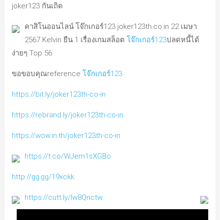
joker123 กันเถิด
คาสิโนออนไลน์ โจ๊กเกอร์123 joker123th.co.in 22 เมษา
2567 Kelvin ยืน 1 เรื่องเกมสล็อต
โจ๊กเกอร์123
ปลดหนี้ได้
ง่ายๆ Top 56
ขอขอบคุณreference
โจ๊กเกอร์123
https://bit.ly/joker123th-co-in
https://rebrand.ly/joker123th-co-in
https://wow.in.th/joker123th-co-in
https://t.co/WJem1sXGBo
http://gg.gg/19xckk
https://cutt.ly/lw8Qnctw