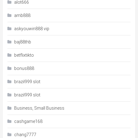
alot666
amb888
askyouwin888 vip
baj88thb
betflixtikto
bonus888
brazil999 slot
brazil999 slot
Business, Small Business
cashgame168
chang7777