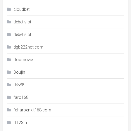
cloudbet
debet slot
debet slot
dgb222hot.com
Doomovie
Doujin
dr888
faro168
fcharoenkit168.com
ff123th