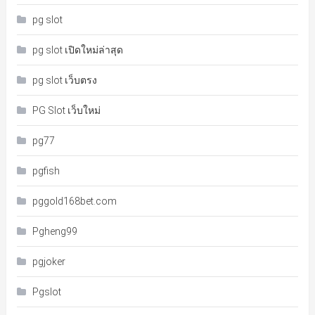
pg slot
pg slot เปิดใหม่ล่าสุด
pg slot เว็บตรง
PG Slot เว็บใหม่
pg77
pgfish
pggold168bet.com
Pgheng99
pgjoker
Pgslot