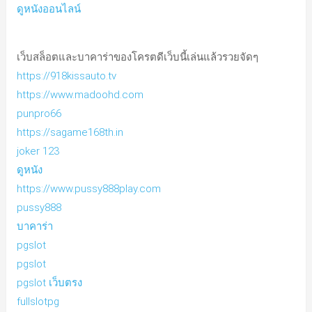
ดูหนังออนไลน์
เว็บสล็อตและบาคาร่าของโครตดีเว็บนี้เล่นแล้วรวยจัดๆ
https://918kissauto.tv
https://www.madoohd.com
punpro66
https://sagame168th.in
joker 123
ดูหนัง
https://www.pussy888play.com
pussy888
บาคาร่า
pgslot
pgslot
pgslot เว็บตรง
fullslotpg