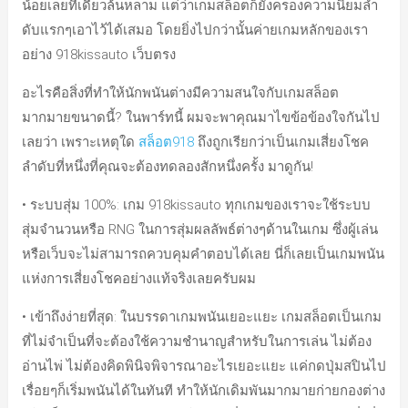
น้อยเลยทีเดียวล้นหลาม แต่ว่าเกมสล็อตก็ยังครองความนิยมลำ
ดับแรกๆเอาไว้ได้เสมอ โดยยิ่งไปกว่านั้นค่ายเกมหลักของเรา
อย่าง 918kissauto เว็บตรง
อะไรคือสิ่งที่ทำให้นักพนันต่างมีความสนใจกับเกมสล็อต
มากมายขนาดนี้? ในพาร์ทนี้ ผมจะพาคุณมาไขข้อข้องใจกันไป
เลยว่า เพราะเหตุใด
สล็อต918
ถึงถูกเรียกว่าเป็นเกมเสี่ยงโชค
ลำดับที่หนึ่งที่คุณจะต้องทดลองสักหนึ่งครั้ง มาดูกัน!
• ระบบสุ่ม 100%: เกม 918kissauto ทุกเกมของเราจะใช้ระบบ
สุ่มจำนวนหรือ RNG ในการสุ่มผลลัพธ์ต่างๆด้านในเกม ซึ่งผู้เล่น
หรือเว็บจะไม่สามารถควบคุมคำตอบได้เลย นี่ก็เลยเป็นเกมพนัน
แห่งการเสี่ยงโชคอย่างแท้จริงเลยครับผม
• เข้าถึงง่ายที่สุด: ในบรรดาเกมพนันเยอะแยะ เกมสล็อตเป็นเกม
ที่ไม่จำเป็นที่จะต้องใช้ความชำนาญสำหรับในการเล่น ไม่ต้อง
อ่านไพ่ ไม่ต้องคิดพินิจพิจารณาอะไรเยอะแยะ แค่กดปุ่มสปินไป
เรื่อยๆก็เริ่มพนันได้ในทันที ทำให้นักเดิมพันมากมายก่ายกองต่าง