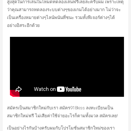
สูงสุดในการเล่นในโหมดทดลองเล่นฟรีเลยล่ะครับผม เพราะเหตุ
ว่าคุณสามารถทดลองระบบต่างๆของเกมได้อย่างมาก ไม่ว่าจะ
เป็นเครื่องหมายต่างๆไลน์พนันที่ชนะ รวมทั้งฟีเจอร์ต่างๆได้
อย่างอิสระอีกด้วย
สมัครเป็นสมาชิกใหม่กับเรา สมัคร918kiss ลงทะเบียนเป็น
สมาชิกใหม่ฟรี ไม่เสียค่าใช้จ่ายอะไรก็ตามทั้งมวล สมัครเลย!
เป็นอย่างไรกันบ้างครับผมกับโปรโมชั่นสมาชิกใหม่ของเรา