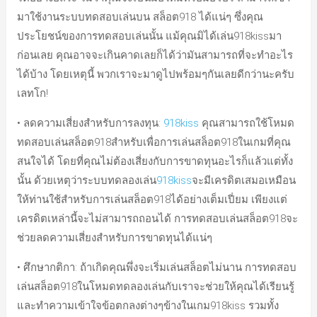
มาใช้งานระบบทดสอบเล่นบน สล็อต918 ได้แน่ๆ ซึ่งคุณ
ประโยชน์ของการทดสอบเล่นนั้น แม้คุณมิได้เล่น918kissมา
ก่อนเลย คุณอาจจะเกินคาดเลยก็ได้ว่ามันสามารถที่จะทำอะไร
ได้บ้าง โดยเหตุนี้ พวกเราจะมาดูไปพร้อมๆกันเลยดีกว่านะครับ
เลทโก!
• ลดความเสี่ยงสำหรับการลงทุน:
918kiss
คุณสามารถใช้โหมด
ทดสอบเล่นสล็อต918สำหรับเพื่อการเล่นสล็อต918ในเกมที่คุณ
สนใจได้ โดยที่คุณไม่ต้องเสี่ยงกับการขาดทุนอะไรก็แล้วแต่ทั้ง
นั้น ด้วยเหตุว่าระบบทดลองเล่น
918kiss
จะมีเครดิตเสมอเหมือน
ให้ท่านใช้สำหรับการเล่นสล็อต918ได้อย่างเต็มเปี่ยม เพียงแต่
เครดิตเหล่านี้จะไม่สามารถถอนได้ การทดสอบเล่นสล็อต918จะ
ช่วยลดความเสี่ยงสำหรับการขาดทุนได้แน่ๆ
• ศึกษากติกา: ถ้าเกิดคุณพึ่งจะเริ่มเล่นสล็อตไม่นาน การทดสอบ
เล่นสล็อต918ในโหมดทดลองเล่นกับเราจะช่วยให้คุณได้เรียนรู้
และทำความเข้าใจข้อตกลงต่างๆข้างในเกม918kiss รวมทั้ง