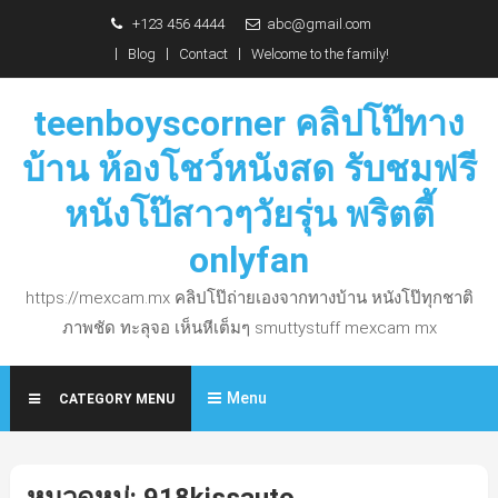
Skip
+123 456 4444
abc@gmail.com
to
Blog
Contact
Welcome to the family!
content
teenboyscorner คลิปโป๊ทาง
บ้าน ห้องโชว์หนังสด รับชมฟรี
หนังโป๊สาวๆวัยรุ่น พริตตี้
onlyfan
https://mexcam.mx คลิปโป๊ถ่ายเองจากทางบ้าน หนังโป๊ทุกชาติ
ภาพชัด ทะลุจอ เห็นหีเต็มๆ smuttystuff mexcam mx
Menu
CATEGORY MENU