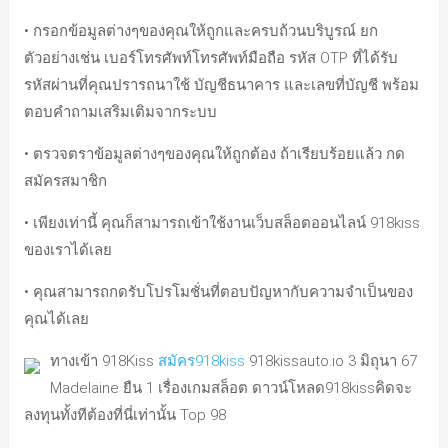
• กรอกข้อมูลต่างๆของคุณให้ถูกและครบถ้วนบริบูรณ์ ยก
ตัวอย่างเช่น เบอร์โทรศัพท์โทรศัพท์มือถือ รหัส OTP ที่ได้รับ
รหัสผ่านที่คุณปรารถนาใช้ บัญชีธนาคาร และเลขที่บัญชี พร้อม
ตอบคำถามเสริมเติมจากระบบ
• ตรวจตราข้อมูลต่างๆของคุณให้ถูกต้อง ถ้าเรียบร้อยแล้ว กด
สมัครสมาชิก
• เพียงเท่านี้ คุณก็สามารถเข้าใช้งานเว็บสล็อตออนไลน์ 918kiss
ของเราได้เลย
• คุณสามารถกดรับโปรโมชั่นที่ตอบปัญหากับความจำเป็นของ
คุณได้เลย
ทางเข้า 918Kiss
สมัคร918kiss
918kissauto.io 3 มิถุนา 67
Madelaine ยืน 1 เรื่องเกมสล็อต ดาวน์โหลด918kissคิดจะ
ลงทุนทั้งทีต้องที่นี่เท่านั้น Top 98