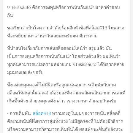
918kissauto คือการลงทุนหรือการพนันกันแน่? มาหาคำตอบ
กัน!
ขอเรียกว่าเป็นใจความสำคัญร้อนอีกหัวข้อที่สล็อต918 ไม่พลาด
ที่จะหยิบยกมาเสวนากันเลยคะครับผม มีการถาม
ที่น่าสนใจเกี่ยวกับการเล่นสล็อตออนไลน์ว่า สรุปแล้ว มัน
เป็นการลงทุนหรือการพนันกันแน่? โดยส่วนตัวแล้ว ผมเห็นว่า
ทุกคนสามารถแปลความหมายเกม 918kissauto ได้หลากหลาย
มุมมองเลยล่ะขอรับ
ซึ่งแต่ละมุมมองก็ไม่มีผิดหรือถูกแน่นอน การเดิมพันกับเกม
สล็อตให้สนุกนั้น คุณจำต้องมองที่ความเพลิดเพลินจากการเล่นที่
เกิดขึ้นด้วย ด้วยเหตุผลดังกล่าว เราจะมาหาคำตอบกันครับ
• การเดิมพัน:
สล็อต918
หากมองดูในมุมของการพนัน สล็อตก็
คือเกมพนันที่พึ่งพาการสุ่มทั้งปวง ไม่มีสูตรคงที่ ไม่ต้องมีวิธีการ
หรือความสามารถก็สามารถเดิมพันได้ ผลแพ้ชนะขึ้นกับจังหวะ