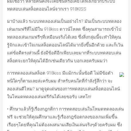
ผมเชื่อว่า หลายคนคงจะเคยชินหรือเคยได้ฟังเกี่ยวกับระบบ
ทดสอบเล่นสล็อตออนไลน์จากเรา 918KISS
มาบ้างแล้ว ระบบทดลองเล่นเป็นอย่างไร? มันเป็นระบบทดลอง
เล่นเกมฟรีที่ไม่มีใน 918kiss ดาวน์โหลด ซึ่งคุณสามารถเข้าไป
ทดลองเล่นเกมฟรีๆที่เหมือนจริงได้เลย ซึ่งสิ่งกลุ่มนี้จะทำให้คุณ
รู้จักและเข้าใจเกมสล็อตออนไลน์ได้มากยิ่งขึ้นอีกด้วย และก็เว้น
แต่ข้อดีตรงส่วนนี้ ยังมีข้อดีอีกเพียบเลยมากที่ระบบทดสอบเล่น
สล็อตจะยกให้คุณได้อีกเช่นเดียวกัน บอกเลยครับผมว่า
การทดลองเล่นสล็อต 918kiss มีแม้กระนั้นข้อดี ไม่มีข้อตำ
หนิใดๆก็ตามเลยล่ะครับผม สำหรับคนใดที่กำลังรู้สึกว่า จะ
ลองเล่นดีไหม? มาดูจุดเด่นของการทดสอบเล่นสล็อตออนไลน์
ในโหมดทดลองเล่นฟรีกันได้เลยขอรับ เลทโก!
• ศึกษาแล้วก็รู้เรื่องกฎกติกา การทดสอบเล่นในโหมดทดลองเล่น
ฟรี จะช่วยให้คุณศึกษาและรู้เรื่องกฎข้อตกลงของเกมเพิ่มขึ้น
เรื่อยๆโดยที่คุณไม่ต้องลงสนามเสียเงินเล่นจริงๆด้วยครับผม ซึ่ง