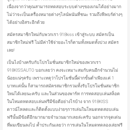
เนื่องจากว่าคุณสามารถทดสอบระบบต่างๆของเกมได้อย่างมาก
ไม่ว่าจะเป็นเครื่องหมายต่างๆไลน์พนันที่ชนะ รวมถึงฟีพบร์ต่างๆ
ได้อย่างอิสระอีกด้วย
สมัครสมาชิกใหม่กับพวกเรา 918kiss เข้าสู่ระบบ สมัครเป็น
สมาชิกใหม่ฟรี ไม่มีค่าใช้จ่ายอะไรก็ตามทั้งหมดทั้งปวง สมัคร
เลย!
เป็นไงบ้างครับกับโปรโมชั่นสมาชิกใหม่ของพวกเรา
918KISSAUTO บอกเลยว่า คงจะเหมาะสมกับคนอีกจำนวนไม่
น้อยแน่ๆครับ เพราะเหตุว่าโปรโมชั่นนี้ฝากขั้นต่ำเพียงแค่ 1
บาทแค่นั้น ก็สามารถสมัครสมาชิกรวมทั้งรับโปรโมชั่นสมาชิก
ใหม่ได้เลยนะครับ และในส่วนของพาร์ท การทดสอบเล่นสล็อต
ในโหมดทดสอบเล่นฟรีมีข้อดีอย่างไรบ้าง จาก 918KISS
ดาวน์โหลดและก็ติดตั้งแบบง่ายๆการเล่นในโหมดทดสอบเล่น
ฟรีนั้นมีข้อดีอีกมากมายจำนวนมากเลยล่ะครับ นอกจากจุดเด่น
ที่ผมเขียนลงไป ค้ำประกันเลยว่า การเล่นในโหมดทดลองเล่ยฟรี