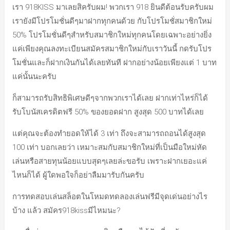
เรา 918KISS มาเลยสิครับผม! พวกเรา 918 ยินดีต้อนรับครับผม
เรายังมีโปรโมชั่นดีๆมาฝากทุกคนด้วย กับโปรโมชั่สมาชิกใหม่
50% โปรโมชั่นดีๆสำหรับสมาชิกใหม่ทุกคนโดยเฉพาะอย่างยิ่ง
แค่เพียงคุณลงทะเบียนสมัครสมาชิกใหม่กับเราวันนี้ กดรับโปร
โมชั่นและก็ฝากเงินกันได้เลยทันที ฝากอย่างน้อยเพียงแต่ 1 บาท
แค่นั้นนะครับ
ก็สามารถรับสิทธิพิเศษดีๆจากพวกเราได้เลย ฝากเท่าไหร่ก็ได้
รับโบนัสเครดิตฟรี 50% ของยอดฝาก สูงสุด 500 บาทได้เลย
แต่คุณจะต้องทำยอดให้ได้ 3 เท่า ถึงจะสามารถถอนได้สูงสุด
100 เท่า บอกเลยว่า เหมาะสมกับสมาชิกใหม่ที่เป็นมือใหม่หัด
เล่นหรือสายทุนน้อยแบบสุดๆเลยล่ะขอรับ เพราะฝากเยอะแค่
ไหนก็ได้ ผู้ใดพอใจก็อย่าลืมมารับกันครับ
การทดสอบเล่นสล็อตในโหมดทดลองเล่นฟรีมีจุดเด่นอย่างไร
บ้าง แล้ว สมัคร918kissมีไหมนะ?