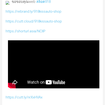
ขอขอบคุณweb
สล็อต918
https://rebrand.ly/918kissauto-shop
https://cutt.cloud/918kissauto-shop
https://shorturl.asia/NClIP
https://cutt.ly/nrXxHVAx