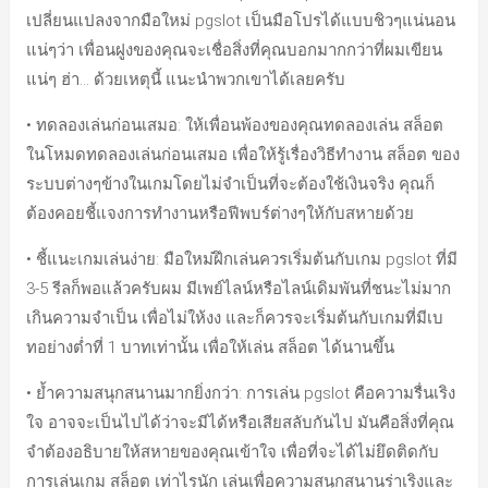
เปลี่ยนแปลงจากมือใหม่ pgslot เป็นมือโปรได้แบบชิวๆแน่นอน
แน่ๆว่า เพื่อนฝูงของคุณจะเชื่อสิ่งที่คุณบอกมากกว่าที่ผมเขียน
แน่ๆ ฮ่า… ด้วยเหตุนี้ แนะนำพวกเขาได้เลยครับ
• ทดลองเล่นก่อนเสมอ: ให้เพื่อนพ้องของคุณทดลองเล่น สล็อต
ในโหมดทดลองเล่นก่อนเสมอ เพื่อให้รู้เรื่องวิธีทำงาน สล็อต ของ
ระบบต่างๆข้างในเกมโดยไม่จำเป็นที่จะต้องใช้เงินจริง คุณก็
ต้องคอยชี้แจงการทำงานหรือฟีพบร์ต่างๆให้กับสหายด้วย
• ชี้แนะเกมเล่นง่าย: มือใหม่ฝึกเล่นควรเริ่มต้นกับเกม pgslot ที่มี
3-5 รีลก็พอแล้วครับผม มีเพย์ไลน์หรือไลน์เดิมพันที่ชนะไม่มาก
เกินความจำเป็น เพื่อไม่ให้งง และก็ควรจะเริ่มต้นกับเกมที่มีเบ
ทอย่างต่ำที่ 1 บาทเท่านั้น เพื่อให้เล่น สล็อต ได้นานขึ้น
• ย้ำความสนุกสนานมากยิ่งกว่า: การเล่น pgslot คือความรื่นเริง
ใจ อาจจะเป็นไปได้ว่าจะมีได้หรือเสียสลับกันไป มันคือสิ่งที่คุณ
จำต้องอธิบายให้สหายของคุณเข้าใจ เพื่อที่จะได้ไม่ยึดติดกับ
การเล่นเกม สล็อต เท่าไรนัก เล่นเพื่อความสนุกสนานร่าเริงและ