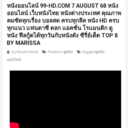
หนังออนไลน์ 99-HD.COM 7 AUGUST 68 หนัง
ออนไลน์ เว็บหนังไทย หนังต่างประเทศ คุณภาพ
คมชัดทุกเรื่อง บอลสด ครบทุกลีค หนัง HD ครบ
ทุกแนว แฟนตาซี ตลก แอคชั่น โรแมนติก ดู
หนัง ฟีลกู้ดได้ทุกวันกับหนังดัง ซีรี่ย์เด็ด TOP 8
BY MARISSA
by
Ronald Wood
Posted in
ดูหนัง
Tagged
ดูหนัง
ออนไลน์