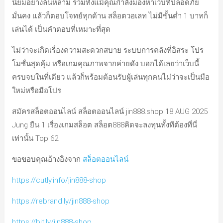
นิยมอย่างล้นหลาม รวมทั้งแม้คุณกำลังมองหาเว็บที่ปลอดภัย
มั่นคง แล้วก็ตอบโจทย์ทุกด้าน สล็อตวอเลท ไม่มีขั้นต่ำ 1 บาทก็
เล่นได้ เป็นคำตอบที่เหมาะที่สุด
ไม่ว่าจะเกิดเรื่องความสะดวกสบาย ระบบการคลังที่อิสระ โปร
โมชั่นสุดคุ้ม หรือเกมคุณภาพจากค่ายดัง บอกได้เลยว่าเว็บนี้
ครบจบในที่เดียว แล้วก็พร้อมต้อนรับผู้เล่นทุกคนไม่ว่าจะเป็นมือ
ใหม่หรือมือโปร
สมัครสล็อตออนไลน์ สล็อตออนไลน์ jin888.shop 18 AUG 2025
Jung ยืน 1 เรื่องเกมสล็อต สล็อต888คิดจะลงทุนทั้งทีต้องที่นี่
เท่านั้น Top 62
ขอขอบคุณอ้างอิงจาก
สล็อตออนไลน์
https://cutly.info/jin888-shop
https://rebrand.ly/jin888-shop
https://bit.ly/jin888-shop