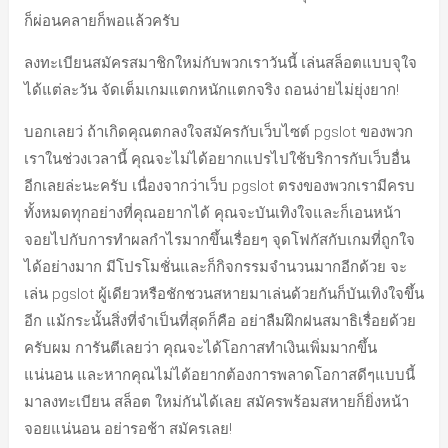
ก็ผ่อนคลายก็พอแล้วครับ
ลงทะเบียนสมัครสมาชิกใหม่กับพวกเราวันนี้ เล่นสล็อตแบบจุใจ
ได้แต่ละวัน จัดเต็มเกมแตกหนักแตกจริง ถอนง่ายไม่ยุ่งยาก!
บอกเลยว่ ถ้าเกิดคุณตกลงใจสมัครกับเว็บไซต์ pgslot ของพวก
เราในช่วงเวลานี้ คุณจะไม่ได้อยากแปรไปใช้บริการกับเว็บอื่น
อีกเลยล่ะนะครับ เนื่องจากว่าเว็บ pgslot ตรงของพวกเรามีครบ
ทั้งหมดทุกอย่างที่คุณอยากได้ คุณจะบันเทิงใจและก็เอนหน้า
จอยไปกับการทำผลกำไรมากขึ้นเรื่อยๆ จุดโฟกัสกับเกมที่ถูกใจ
ได้อย่างมาก มีโปรโมชั่นและก็กิจกรรมจำนวนมากอีกด้วย จะ
เล่น pgslot ผู้เดียวหรือชักชวนสหายมาเล่นด้วยกันก็บันเทิงใจขึ้น
อีก แม้กระนั้นสิ่งที่จำเป็นที่สุดก็คือ อย่าลืมฝึกฝนสมาธิเรื่อยด้วย
ครับผม การันตีเลยว่า คุณจะได้โอกาสทำเงินเพิ่มมากขึ้น
แน่นอน และหากคุณไม่ได้อยากต้องการพลาดโอกาสดีๆแบบนี้
มาลงทะเบียน สล็อต ใหม่กันได้เลย สมัครพร้อมสหายก็ยิ่งหน้า
จอยแน่นอน อย่ารอช้า สมัครเลย!