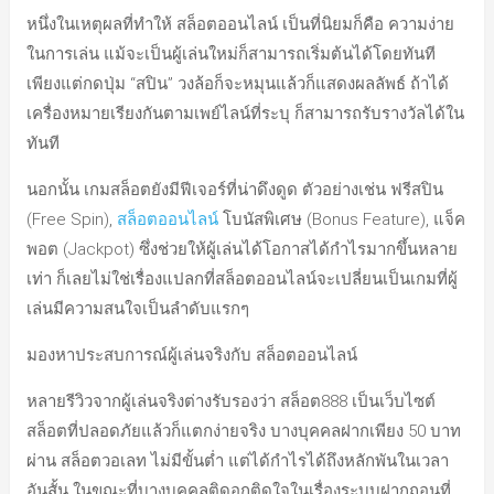
หนึ่งในเหตุผลที่ทำให้ สล็อตออนไลน์ เป็นที่นิยมก็คือ ความง่าย
ในการเล่น แม้จะเป็นผู้เล่นใหม่ก็สามารถเริ่มต้นได้โดยทันที
เพียงแต่กดปุ่ม “สปิน” วงล้อก็จะหมุนแล้วก็แสดงผลลัพธ์ ถ้าได้
เครื่องหมายเรียงกันตามเพย์ไลน์ที่ระบุ ก็สามารถรับรางวัลได้ใน
ทันที
นอกนั้น เกมสล็อตยังมีฟีเจอร์ที่น่าดึงดูด ตัวอย่างเช่น ฟรีสปิน
(Free Spin),
สล็อตออนไลน์
โบนัสพิเศษ (Bonus Feature), แจ็ค
พอต (Jackpot) ซึ่งช่วยให้ผู้เล่นได้โอกาสได้กำไรมากขึ้นหลาย
เท่า ก็เลยไม่ใช่เรื่องแปลกที่สล็อตออนไลน์จะเปลี่ยนเป็นเกมที่ผู้
เล่นมีความสนใจเป็นลำดับแรกๆ
มองหาประสบการณ์ผู้เล่นจริงกับ สล็อตออนไลน์
หลายรีวิวจากผู้เล่นจริงต่างรับรองว่า สล็อต888 เป็นเว็บไซต์
สล็อตที่ปลอดภัยแล้วก็แตกง่ายจริง บางบุคคลฝากเพียง 50 บาท
ผ่าน สล็อตวอเลท ไม่มีขั้นต่ำ แต่ได้กำไรได้ถึงหลักพันในเวลา
อันสั้น ในขณะที่บางบุคคลติดอกติดใจในเรื่องระบบฝากถอนที่