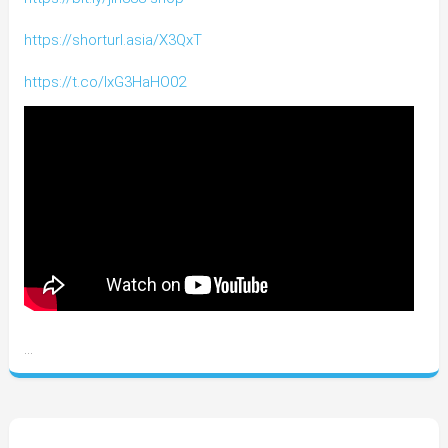
https://shorturl.asia/X3QxT
https://t.co/IxG3HaHO02
…