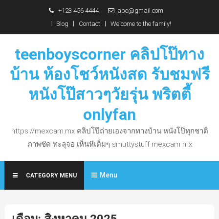
Skip
+123 456 4444
abc@gmail.com
to
Blog
Contact
Welcome to the family!
content
teenboyscorner คลิปโป๊ทาง
บ้าน ห้องโชว์หนังสด รับชมฟรี
หนังโป๊สาวๆวัยรุ่น พริตตี้
onlyfan
https://mexcam.mx คลิปโป๊ถ่ายเองจากทางบ้าน หนังโป๊ทุกชาติ
ภาพชัด ทะลุจอ เห็นหีเต็มๆ smuttystuff mexcam mx
Menu
CATEGORY MENU