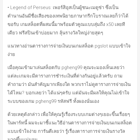
• Legend of Perseus: เพอร์สิอุสเป็นผู้ชนะเมดูซ่า ซึ่งเป็น
ตำนานอันมีชื่อเสียงของเทพนิยายภาษากรีกโบราณเลยก็ว่าได้
ขอรับ เกมสล็อตที่ผสมนี้มาพร้อมตัวคูณแบบสุ่มถึง x50 เลยที
เดียว ฟรีสปินเข้าบ่อยมาก ลุ้นรางวัลใหญ่ง่ายสุดๆ
แนวทางอ่านตารางการจ่ายเงินบนเกมสล็อต pgslot แบบเข้าใจ
ง่าย
เมื่อคุณเข้ามาเล่นสล็อตกับ pgheng99 คุณจะมองเห็นเลยว่า
แต่ละเกมจะมีตารางการชำระเงินที่ต่างกันอยู่แล้วครับ ถาม
คำถามว่า มันสำคัญมากเพียงใด พวกเราไม่ดูตารางการจ่ายเงิน
ได้ไหม? บอกเลยว่า ได้แน่ๆครับ แต่มันจะมีผลให้คุณไม่เข้าใจ
ระบบของเกม pgheng99 รหัสฟรี ทั้งผองนั่นเอง
ด้วยเหตุดังกล่าว เพื่อให้คุณรู้เรื่องระบบเกมต่างๆเยอะขึ้นเรื่อยๆ
ในพาร์ทนี้ ผมจะมาชี้แนะวิธีอ่านตารางการจ่ายเงินบนเกมสล็อต
แบบเข้าใจง่าย การันตีเลยว่า รู้เรื่องตารางการจ่ายเงินรางวัล
มากขึ้นแน่นอน