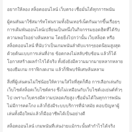
อยากให้ลอง สล็อตออนไลน์ เว็บตรง เชื่อมั่นได้ทุกการพนัน
ผู้คนหันมาใช้สมาร์ทโฟนรวมทั้งอินเทอร์เน็ตกันมากขึ้นเรื่อยๆ
การเดิมพันออนไลน์เปลี่ยนเป็นหนึ่งในกิจกรรมยอดฮิตที่ได้รับ
ความพอใจอย่างล้นหลาม โดยยิ่งไปกว่านั้น เว็บสล็อต หรือ
สล็อตออนไลน์ ที่นับว่าเป็นเกมพนันลำดับแรกๆยอดนิยมสูงสุด
ด้วยต้นแบบการเล่นที่ง่าย ข้อตกลงไม่สลับซับซ้อน แล้วก็ได้
โอกาสสร้างผลกำไรได้จริง ทั้งยังยังมีความมากมายหลากหลาย
ของธีมเกม กราฟิกงดงาม แล้วก็ฟีพบร์พิเศษล้นหลาม
สิ่งที่ผู้เล่นคนไม่ใช่น้อยให้ความใส่ใจที่สุดก็คือ การเลือกเล่นกับ
เว็บไซต์สล็อตเว็บไซต์ตรง ซึ่งไม่เหมือนกับเว็บไซต์เอเย่นต์ทั่วๆ
ไป เพราะเว็บตรงมีความปลอดภัยสูง เชื่อมั่นได้ในทุกการพนัน
ไม่มีการคดโกง แล้วก็ยังมีระบบบริการที่นำสมัย ตอบปัญหาผู้
เล่นทั้งมือใหม่แล้วก็มืออาชีพได้เป็นอย่างดี
สล็อตออนไลน์ เกมพนันที่เล่นง่ายแม้กระนั้นทำกำไรได้จริง