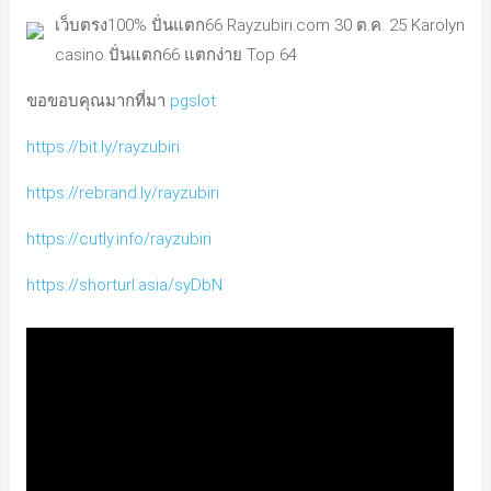
เว็บตรง100% ปั่นแตก66 Rayzubiri.com 30 ต.ค. 25 Karolyn
casino ปั่นแตก66 แตกง่าย Top 64
ขอขอบคุณมากที่มา
pgslot
https://bit.ly/rayzubiri
https://rebrand.ly/rayzubiri
https://cutly.info/rayzubiri
https://shorturl.asia/syDbN