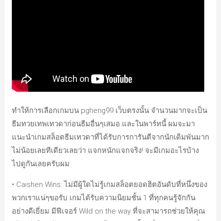
ทำให้การเลือกเกมบน pgheng99 เว็บตรงนั้น จำนวนมากจะเป็น
ธีมทวยเทพเทวดาก่อนธีมอื่นๆเสมอ และในพาร์ทนี้ ผมจะมา
แนะนำเกมสล็อตธีมเทวดาที่ได้รับการการันตีจากนักเดิมพันมาก
ไม่น้อยเลยทีเดียวเลยว่า แจกหนักแจกจริง! จะมีเกมอะไรบ้าง
ไปดูกันเลยครับผม
• Caishen Wins: ไม่มีผู้ใดไม่รู้เกมสล็อตยอดฮิตอันดับที่หนึ่งของ
พวกเราแน่ๆขอรับ เกมได้รับความนิยมชั้น 1 ที่ทุกคนรู้จักกัน
อย่างดีเยี่ยม มีฟีเจอร์ Wild on the way ที่จะสามารถช่วยให้คุณ