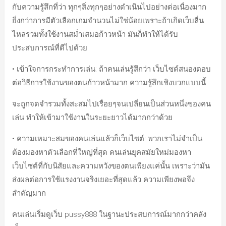
กับความรู้สึกที่ว่า ทุกๆสิ่งทุกๆอย่างดำเนินไปอย่างต่อเนื่องมาก
ยิ่งกว่าการมีตัวเลือกเกมจำนวนไม่ใช่น้อยเพราะถ้าเกิดเว็บลื่น
ไหลรวมทั้งใช้งานสม่ำเสมอก้าวหน้า มันก็ทำให้ได้รับ
ประสบการณ์ที่ดีไปด้วย
• เข้าใจการกระทำการเล่น: ถ้าคนเล่นรู้สึกว่า เว็บไซต์สนองตอบ
ต่อวิธีการใช้งานของตนก้าวหน้ามาก ความรู้สึกเชิงบวกแบบนี้
จะถูกจดจำรวมทั้งสะสมไปเรื่อยๆจนเปลี่ยนเป็นส่วนหนึ่งของคน
เล่น ทำให้เข้ามาใช้งานในระยะยาวได้มากกว่าด้วย
• ความเหมาะสมของคนเล่นแล้วก็เว็บไซต์: พวกเราไม่จำเป็น
ต้องมองหาตัวเลือกที่ใหญ่ที่สุด คนเล่นยุคสมัยใหม่มองหา
เว็บไซต์ที่กับนิสัยและความหวังของตนเพียงแค่นั้น เพราะว่ามัน
ส่งผลต่อการใช้แรงงานจริงเยอะที่สุดแล้ว ความเพียงพอจึง
สำคัญมาก
คนเล่นเริ่มดูเว็บ pussy888 ในฐานะประสบการณ์มากกว่าคลัง