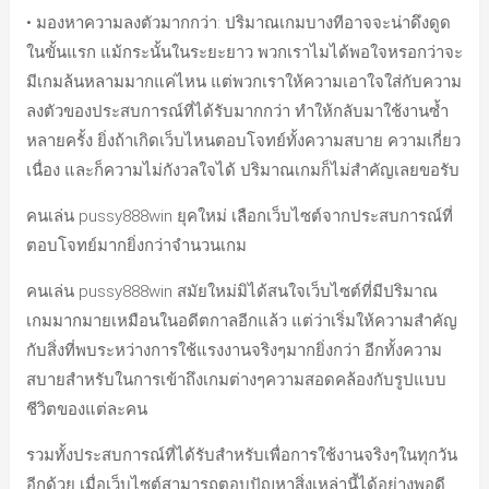
• มองหาความลงตัวมากกว่า: ปริมาณเกมบางทีอาจจะน่าดึงดูด
ในขั้นแรก แม้กระนั้นในระยะยาว พวกเราไมได้พอใจหรอกว่าจะ
มีเกมล้นหลามมากแค่ไหน แต่พวกเราให้ความเอาใจใส่กับความ
ลงตัวของประสบการณ์ที่ได้รับมากกว่า ทำให้กลับมาใช้งานซ้ำ
หลายครั้ง ยิ่งถ้าเกิดเว็บไหนตอบโจทย์ทั้งความสบาย ความเกี่ยว
เนื่อง และก็ความไม่กังวลใจได้ ปริมาณเกมก็ไม่สำคัญเลยขอรับ
คนเล่น pussy888win ยุคใหม่ เลือกเว็บไซต์จากประสบการณ์ที่
ตอบโจทย์มากยิ่งกว่าจำนวนเกม
คนเล่น pussy888win สมัยใหม่มิได้สนใจเว็บไซต์ที่มีปริมาณ
เกมมากมายเหมือนในอดีตกาลอีกแล้ว แต่ว่าเริ่มให้ความสำคัญ
กับสิ่งที่พบระหว่างการใช้แรงงานจริงๆมากยิ่งกว่า อีกทั้งความ
สบายสำหรับในการเข้าถึงเกมต่างๆความสอดคล้องกับรูปแบบ
ชีวิตของแต่ละคน
รวมทั้งประสบการณ์ที่ได้รับสำหรับเพื่อการใช้งานจริงๆในทุกวัน
อีกด้วย เมื่อเว็บไซต์สามารถตอบปัญหาสิ่งเหล่านี้ได้อย่างพอดี