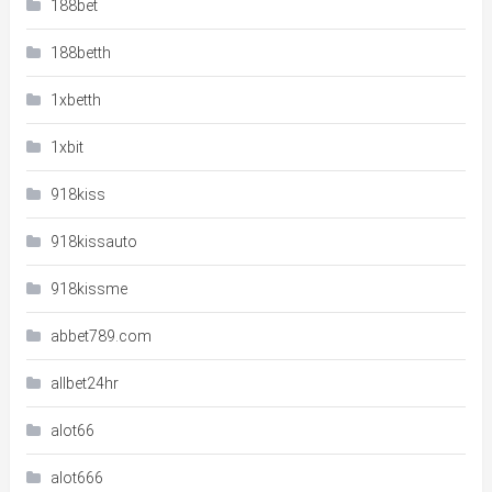
188bet
188betth
1xbetth
1xbit
918kiss
918kissauto
918kissme
abbet789.com
allbet24hr
alot66
alot666