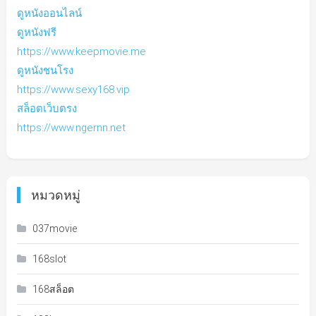
ดูหนังออนไลน์
ดูหนังฟรี
https://www.keepmovie.me
ดูหนังชนโรง
https://www.sexy168.vip
สล็อตเว็บตรง
https://www.ngernn.net
หมวดหมู่
037movie
168slot
168สล็อต