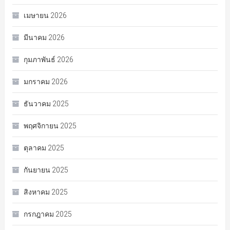
เมษายน 2026
มีนาคม 2026
กุมภาพันธ์ 2026
มกราคม 2026
ธันวาคม 2025
พฤศจิกายน 2025
ตุลาคม 2025
กันยายน 2025
สิงหาคม 2025
กรกฎาคม 2025