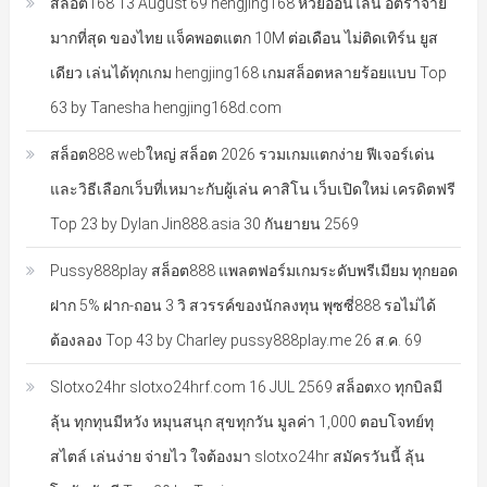
สล็อต168 13 August 69 hengjing168 หวยออนไลน์ อัตราจ่าย
มากที่สุด ของไทย แจ็คพอตแตก 10M ต่อเดือน ไม่ติดเทิร์น ยูส
เดียว เล่นได้ทุกเกม hengjing168 เกมสล็อตหลายร้อยแบบ Top
63 by Tanesha hengjing168d.com
สล็อต888 webใหญ่ สล็อต 2026 รวมเกมแตกง่าย ฟีเจอร์เด่น
และวิธีเลือกเว็บที่เหมาะกับผู้เล่น คาสิโน เว็บเปิดใหม่ เครดิตฟรี
Top 23 by Dylan Jin888.asia 30 กันยายน 2569
Pussy888play สล็อต888 แพลตฟอร์มเกมระดับพรีเมียม ทุกยอด
ฝาก 5% ฝาก-ถอน 3 วิ สวรรค์ของนักลงทุน พุซซี่888 รอไม่ได้
ต้องลอง Top 43 by Charley pussy888play.me 26 ส.ค. 69
Slotxo24hr slotxo24hrf.com 16 JUL 2569 สล็อตxo ทุกบิลมี
ลุ้น ทุกทุนมีหวัง หมุนสนุก สุขทุกวัน มูลค่า 1,000 ตอบโจทย์ทุ
สไตล์ เล่นง่าย จ่ายไว ใจต้องมา slotxo24hr สมัครวันนี้ ลุ้น