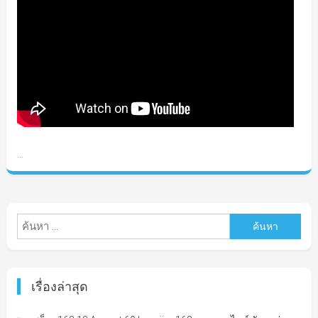
…
ค้นหา
สำหรับ:
เรื่องล่าสุด