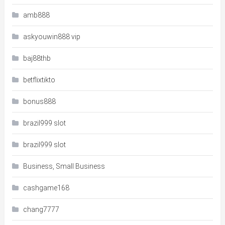
amb888
askyouwin888 vip
baj88thb
betflixtikto
bonus888
brazil999 slot
brazil999 slot
Business, Small Business
cashgame168
chang7777