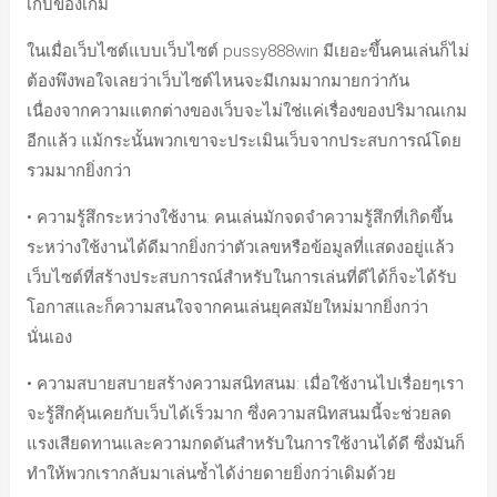
เก็บของเกม
ในเมื่อเว็บไซต์แบบเว็บไซต์ pussy888win มีเยอะขึ้นคนเล่นก็ไม่
ต้องพึงพอใจเลยว่าเว็บไซต์ไหนจะมีเกมมากมายกว่ากัน
เนื่องจากความแตกต่างของเว็บจะไม่ใช่แค่เรื่องของปริมาณเกม
อีกแล้ว แม้กระนั้นพวกเขาจะประเมินเว็บจากประสบการณ์โดย
รวมมากยิ่งกว่า
• ความรู้สึกระหว่างใช้งาน: คนเล่นมักจดจำความรู้สึกที่เกิดขึ้น
ระหว่างใช้งานได้ดีมากยิ่งกว่าตัวเลขหรือข้อมูลที่แสดงอยู่แล้ว
เว็บไซต์ที่สร้างประสบการณ์สำหรับในการเล่นที่ดีได้ก็จะได้รับ
โอกาสและก็ความสนใจจากคนเล่นยุคสมัยใหม่มากยิ่งกว่า
นั่นเอง
• ความสบายสบายสร้างความสนิทสนม: เมื่อใช้งานไปเรื่อยๆเรา
จะรู้สึกคุ้นเคยกับเว็บได้เร็วมาก ซึ่งความสนิทสนมนี้จะช่วยลด
แรงเสียดทานและความกดดันสำหรับในการใช้งานได้ดี ซึ่งมันก็
ทำให้พวกเรากลับมาเล่นซ้ำได้ง่ายดายยิ่งกว่าเดิมด้วย