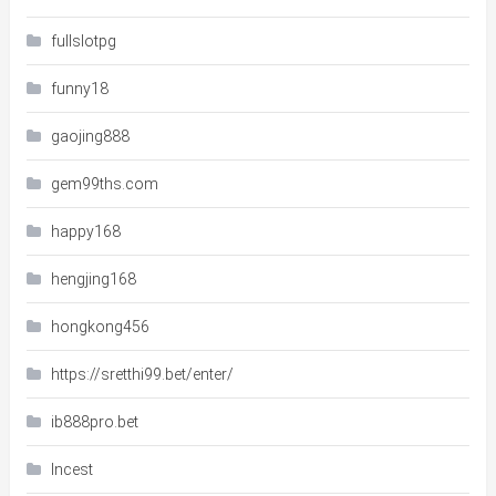
fullslotpg
funny18
gaojing888
gem99ths.com
happy168
hengjing168
hongkong456
https://sretthi99.bet/enter/
ib888pro.bet
Incest