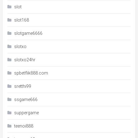
slot
slot168
slotgame6666
slotxo
slotxo24hr
spbetflik888.com
sretthi99
ssgame666
suppergame
teenoi888