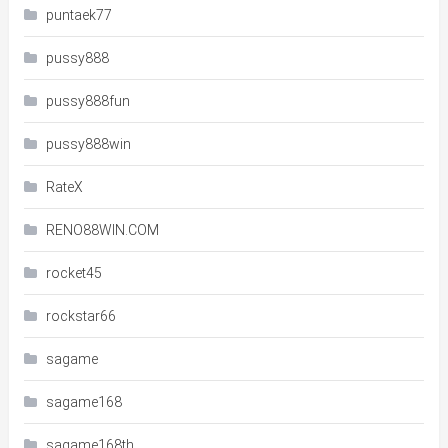
puntaek77
pussy888
pussy888fun
pussy888win
RateX
RENO88WIN.COM
rocket45
rockstar66
sagame
sagame168
sagame168th