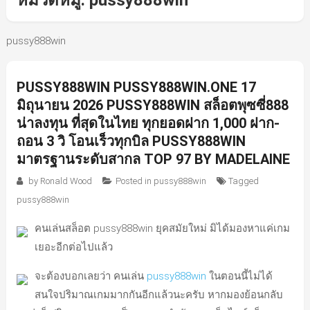
หมวดหมู่:
pussy888win
pussy888win
PUSSY888WIN PUSSY888WIN.ONE 17
มิถุนายน 2026 PUSSY888WIN สล็อตพุซซี่888
น่าลงทุน ที่สุดในไทย ทุกยอดฝาก 1,000 ฝาก-
ถอน 3 วิ โอนเร็วทุกบิล PUSSY888WIN
มาตรฐานระดับสากล TOP 97 BY MADELAINE
by
Ronald Wood
Posted in
pussy888win
Tagged
pussy888win
คนเล่นสล็อต pussy888win ยุคสมัยใหม่ มิได้มองหาแค่เกม
เยอะอีกต่อไปแล้ว
จะต้องบอกเลยว่า คนเล่น
pussy888win
ในตอนนี้ไม่ได้
สนใจปริมาณเกมมากกันอีกแล้วนะครับ หากมองย้อนกลับ