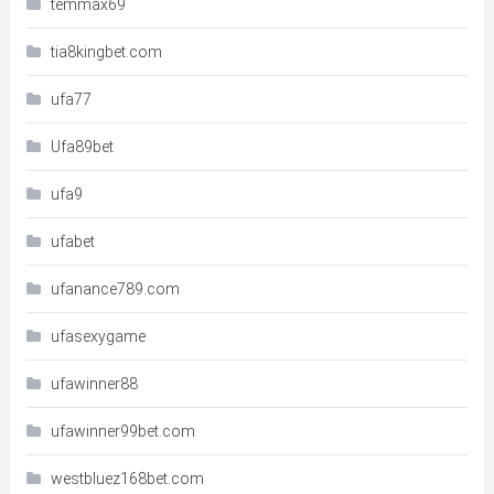
temmax69
tia8kingbet.com
ufa77
Ufa89bet
ufa9
ufabet
ufanance789.com
ufasexygame
ufawinner88
ufawinner99bet.com
westbluez168bet.com