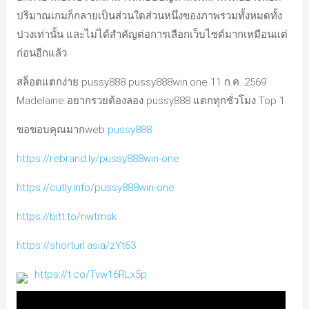
ปริมาณเกมก็กลายเป็นส่วนใดส่วนหนึ่งของภาพรวมทั้งหมดทั้ง
ปวงเท่านั้น และไม่ได้สำคัญต่อการเลือกเว็บไซต์มากเหมือนแต่
ก่อนอีกแล้ว
สล็อตแตกง่าย pussy888 pussy888win.one 11 ก.ค. 2569
Madelaine อยากรวยต้องลอง pussy888 แตกทุกชั่วโมง Top 1
ขอขอบคุณมากweb
pussy888
https://rebrand.ly/pussy888win-one
https://cutly.info/pussy888win-one
https://bitt.to/nwtmsk
https://shorturl.asia/zYt63
https://t.co/Tvw16RLx5p