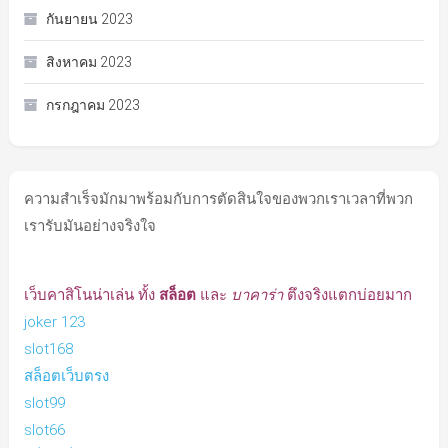
กันยายน 2023
สิงหาคม 2023
กรกฎาคม 2023
ความสำเร็จมักมาพร้อมกับการตัดสินใจของพวกเราเวลาที่พวก
เรารับมันอย่างจริงใจ
เว็บคาสิโนน่าเล่น ทั้ง
สล็อต
และ
บาคาร่า
ตึงจริงแตกบ่อยมาก
joker 123
slot168
สล็อตเว็บตรง
slot99
slot66