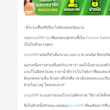
• มีระบบซื้อฟรีสปิน ไม่ต้องคอยลุ้นนาน
เกมbrazil999 slotที่ผมชอบสุดช่วงนี้เป็น Fortune Rab
เป็นใจเต้นแรงสุดๆ
brazil999 พนันกีฬาเต็มระบบ บอล บาส เทนนิส อีสปอร์ต
นอกเหนือจากสายสล็อตกับบาคาร่า ผมก็เป็นสายบอลด้วยน
และก็ไม่ผิดหวังเลย ราคาน้ำดีกว่าเว็บไซต์เก่าที่ผมเคยเล
ต้องกดหลายขั้น อีกอย่างที่เจ๋งคือ เขาอัปเดตผลแบบเร
ด้วยในบางคู่ โคตรสะดวก!
brazil999 ระบบฝากถอนเร็วแบบติดจรวด ใช้งานได้ทั้งท
นี่เป็นอีกหนึ่งลักษณะเด่นของ
brazil999
ที่ผมต้องการชื