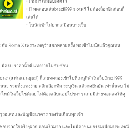
• เกมมาใหม่อัปเดตไว
• มี ทดสอบเล่นbrazil999 slotฟรี ไม่ต้องล็อกอินก่อนก็
เล่นได้
• โบนัสเข้าไม่ยากเสมือนบางเว็บ
bit กับ Roma X เพราะเหตุว่าแจกหลายครั้ง พอเข้าโบนัสแล้วคูณหน
 มีครบ ราคาน้ำดี แทงง่ายไม่ซับซ้อน
ะ (แฟนแมนยูฮะ!) ก็เลยทดลองเข้าไปที่เมนูกีฬาในเว็บBrazil999
่นนะ รวมทั้งแทงง่าย คลิกเลือกทีม ระบุเงิน แล้วกดยืนยัน เท่านั้นจบ ไม่
ียลไทม์ในเว็บไซต์เลย ไม่ต้องสลับแอปไปๆมาๆ แถมมีถ่ายทอดสดให้ดู
รูวอเลทและบัญชีธนาคาร รองรับเกือบทุกเจ้า
่นชอบจากใจจริงๆฝาก-ถอนเร็วมาก และไม่มีค่าขนบธรรมเนียมประเพณี