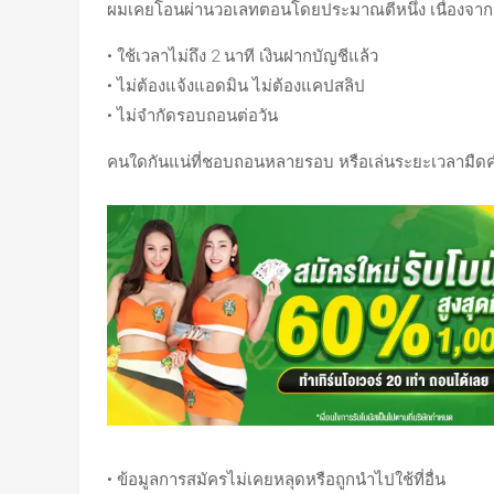
ผมเคยโอนผ่านวอเลทตอนโดยประมาณตีหนึ่ง เนื่องจากว่
• ใช้เวลาไม่ถึง 2 นาที เงินฝากบัญชีแล้ว
• ไม่ต้องแจ้งแอดมิน ไม่ต้องแคปสลิป
• ไม่จำกัดรอบถอนต่อวัน
คนใดกันแน่ที่ชอบถอนหลายรอบ หรือเล่นระยะเวลามืดค่
• ข้อมูลการสมัครไม่เคยหลุดหรือถูกนำไปใช้ที่อื่น