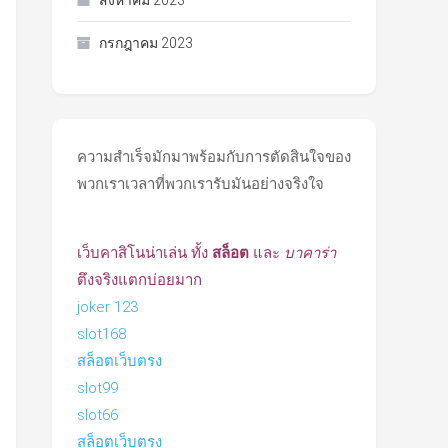
สิงหาคม 2023
กรกฎาคม 2023
ความสำเร็จมักมาพร้อมกับการตัดสินใจของ
พวกเราเวลาที่พวกเรารับมันอย่างจริงใจ
เว็บคาสิโนน่าเล่น ทั้ง
สล็อต
และ
บาคาร่า
ตึงจริงแตกบ่อยมาก
joker 123
slot168
สล็อตเว็บตรง
slot99
slot66
สล็อตเว็บตรง