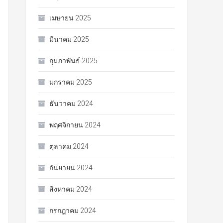
เมษายน 2025
มีนาคม 2025
กุมภาพันธ์ 2025
มกราคม 2025
ธันวาคม 2024
พฤศจิกายน 2024
ตุลาคม 2024
กันยายน 2024
สิงหาคม 2024
กรกฎาคม 2024