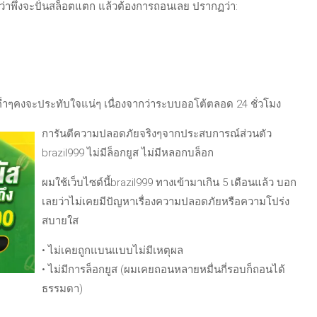
าพึ่งจะปั่นสล็อตแตก แล้วต้องการถอนเลย ปรากฏว่า:
ำๆคงจะประทับใจแน่ๆ เนื่องจากว่าระบบออโต้ตลอด 24 ชั่วโมง
การันตีความปลอดภัยจริงๆจากประสบการณ์ส่วนตัว
brazil999 ไม่มีล็อกยูส ไม่มีหลอกบล็อก
ผมใช้เว็บไซต์นี้brazil999 ทางเข้ามาเกิน 5 เดือนแล้ว บอก
เลยว่าไม่เคยมีปัญหาเรื่องความปลอดภัยหรือความโปร่ง
สบายใส
• ไม่เคยถูกแบนแบบไม่มีเหตุผล
• ไม่มีการล็อกยูส (ผมเคยถอนหลายหมื่นกี่รอบก็ถอนได้
ธรรมดา)