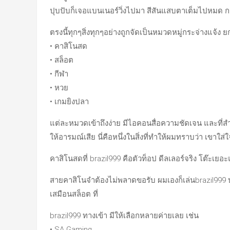
ปุบปับก็เจอแบนเนอร์วิ่งไปมา สีสันแสบตาเต็มไปหมด 
ตรงนี้ทุกๆสิ่งทุกๆอย่างถูกจัดเป็นหมวดหมู่กระจ่างแจ้ง ย
• คาสิโนสด
• สล็อต
• กีฬา
• หวย
• เกมยิงปลา
แต่ละหมวดเข้าถึงง่าย มีไอคอนสื่อความชัดเจน และที่
ให้อารมณ์เสีย นี่คือหนึ่งในสิ่งที่ทำให้ผมทราบว่า เขาใส
คาสิโนสดที่ brazil999 คือตัวท็อป ดีลเลอร์จริง โต๊ะเ
สายคาสิโนจำต้องไม่พลาดขอรับ ผมเองก็เล่นbrazil999 บ
เสมือนสล็อต ที่
brazil999 ทางเข้า มีให้เลือกหลายค่ายเลย เช่น
• SA Gaming