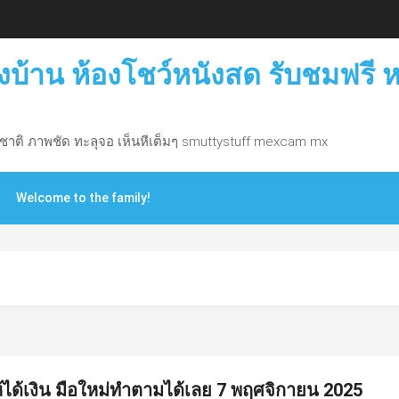
้าน ห้องโชว์หนังสด รับชมฟรี หนั
ชาติ ภาพชัด ทะลุจอ เห็นหีเต็มๆ smuttystuff mexcam mx
Welcome to the family!
ได้เงิน มือใหม่ทำตามได้เลย 7 พฤศจิกายน 2025