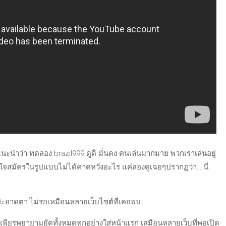
ันแนะนำว่า ทดลอง brazil999 ดูดิ มั่นคง คนเล่นมากมาย พวกเราเล่นอยู่
นใจสมัครในรูปแบบไม่ได้คาดหวังอะไร แค่ลองดูเฉยๆปรากฏว่า… นี่
ได้ สะอาดตา ไม่รกเหมือนหลายเว็บไซต์ที่เคยพบ
 ไม่เพียรพยายามยัดทั้งหมดทุกอย่างใส่หน้าแรก เสมือนหลายเว็บที่พอเปิด