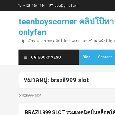
Skip
+123 456 4444
abc@gmail.com
to
content
teenboyscorner คลิปโป๊ทางบ
onlyfan
https://mexcam.mx คลิปโป๊ถ่ายเองจากทางบ้าน หนังโป๊ทุก
Blog
Contact
CATEGORY MENU
หมวดหมู่:
brazil999 slot
brazil999 slot
BRAZIL999 SLOT รวมเทคนิคปั่นสล็อตให้