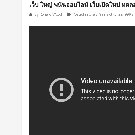
เว็บ ใหญ่ พนันออนไลน์ เว็บเปิดใหม่ ทดล
by
Ronald Wood
Posted in
brazil999 slot
,
brazil999 sl