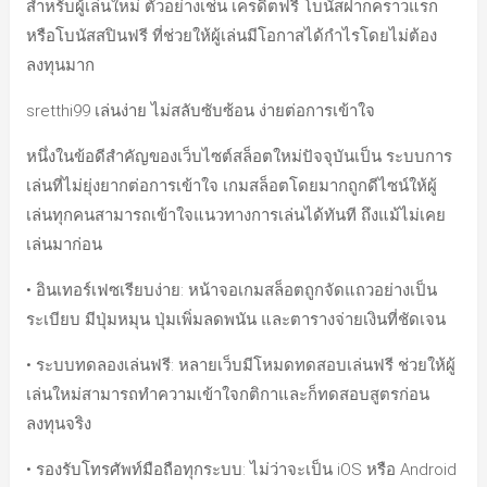
สำหรับผู้เล่นใหม่ ตัวอย่างเช่น เครดิตฟรี โบนัสฝากคราวแรก
หรือโบนัสสปินฟรี ที่ช่วยให้ผู้เล่นมีโอกาสได้กำไรโดยไม่ต้อง
ลงทุนมาก
sretthi99 เล่นง่าย ไม่สลับซับซ้อน ง่ายต่อการเข้าใจ
หนึ่งในข้อดีสำคัญของเว็บไซต์สล็อตใหม่ปัจจุบันเป็น ระบบการ
เล่นที่ไม่ยุ่งยากต่อการเข้าใจ เกมสล็อตโดยมากถูกดีไซน์ให้ผู้
เล่นทุกคนสามารถเข้าใจแนวทางการเล่นได้ทันที ถึงแม้ไม่เคย
เล่นมาก่อน
• อินเทอร์เฟซเรียบง่าย: หน้าจอเกมสล็อตถูกจัดแถวอย่างเป็น
ระเบียบ มีปุ่มหมุน ปุ่มเพิ่มลดพนัน และตารางจ่ายเงินที่ชัดเจน
• ระบบทดลองเล่นฟรี: หลายเว็บมีโหมดทดสอบเล่นฟรี ช่วยให้ผู้
เล่นใหม่สามารถทำความเข้าใจกติกาและก็ทดสอบสูตรก่อน
ลงทุนจริง
• รองรับโทรศัพท์มือถือทุกระบบ: ไม่ว่าจะเป็น iOS หรือ Android