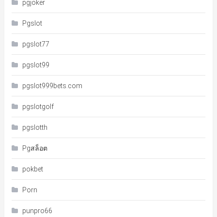
pgjoker
Pgslot
pgslot77
pgslot99
pgslot999bets.com
pgslotgolf
pgslotth
Pgสล็อต
pokbet
Porn
punpro66