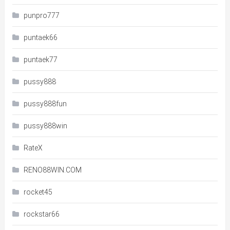
punpro777
puntaek66
puntaek77
pussy888
pussy888fun
pussy888win
RateX
RENO88WIN.COM
rocket45
rockstar66