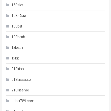
168slot
168สล็อต
188bet
188betth
1xbetth
1xbit
918kiss
918kissauto
918kissme
abbet789.com