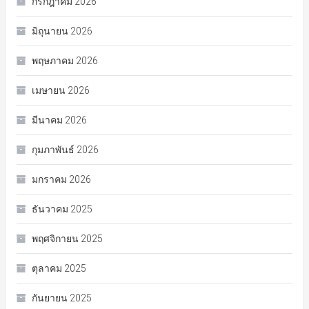
กรกฎาคม 2026
มิถุนายน 2026
พฤษภาคม 2026
เมษายน 2026
มีนาคม 2026
กุมภาพันธ์ 2026
มกราคม 2026
ธันวาคม 2025
พฤศจิกายน 2025
ตุลาคม 2025
กันยายน 2025