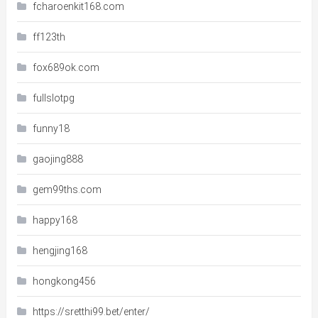
fcharoenkit168.com
ff123th
fox689ok.com
fullslotpg
funny18
gaojing888
gem99ths.com
happy168
hengjing168
hongkong456
https://sretthi99.bet/enter/