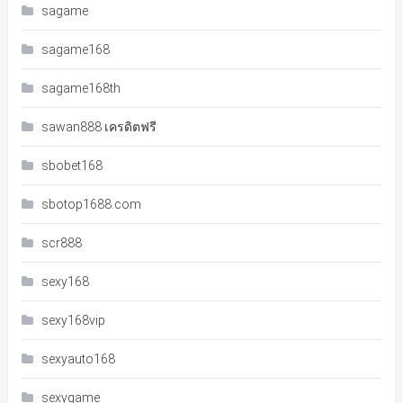
sagame
sagame168
sagame168th
sawan888 เครดิตฟรี
sbobet168
sbotop1688.com
scr888
sexy168
sexy168vip
sexyauto168
sexygame