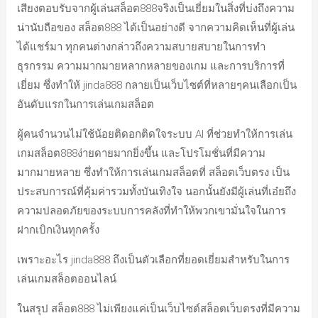
เสียงตอบรับจากผู้เล่นสล็อต888จริงเป็นเยี่ยมในสิ่งที่บ่งถึงความ
น่านับถือของ สล็อต888 ได้เป็นอย่างดี จากความคิดเห็นที่ผู้เล่น
ได้แชร์มา ทุกคนต่างกล่าวถึงความสบายสบายในการทำ
ธุรกรรม ความมากมายหลากหลายของเกม และการบริการที่
เยี่ยม ซึ่งทำให้ jinda888 กลายเป็นเว็บไซต์ที่หลายๆคนเลือกเป็น
อันดับแรกในการเล่นเกมสล็อต
ผู้คนจำนวนไม่ใช้น้อยติดอกติดใจระบบ AI ที่ช่วยทำให้การเล่น
เกมสล็อต888ง่ายดายมากยิ่งขึ้น และโปรโมชั่นที่มีความ
มากมายหลาย ซึ่งทำให้การเล่นเกมสล็อตที่ สล็อตเว็บตรง เป็น
ประสบการณ์ที่คุ้มค่ารวมทั้งบันเทิงใจ นอกนั้นยังมีผู้เล่นที่เอ๋ยถึง
ความปลอดภัยของระบบการคลังที่ทำให้พวกเขามั่นใจในการ
ฝากเบิกเงินทุกครั้ง
เพราะอะไร jinda888 ถึงเป็นตัวเลือกที่ยอดเยี่ยมสำหรับในการ
เล่นเกมสล็อตออนไลน์
ในสรุป สล็อต888 ไม่เพียงแค่เป็นเว็บไซต์สล็อตเว็บตรงที่มีความ