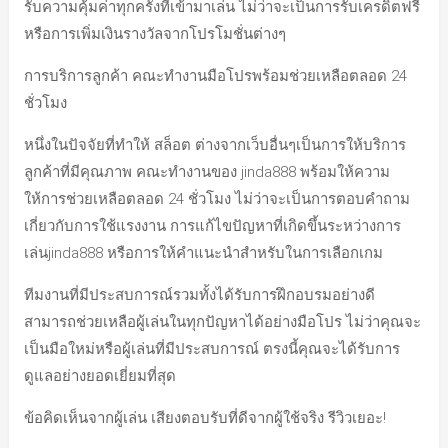
รับความคุ้มค่าทุกครั้งที่เข้ามาเล่น ไม่ว่าจะเป็นการรับเครดิตฟรี
หรือการเพิ่มเงินรางวัลจากโปรโมชั่นต่างๆ
การบริการลูกค้า คณะทำงานมือโปรพร้อมช่วยเหลือตลอด 24
ชั่วโมง
หนึ่งในปัจจัยที่ทำให้ สล็อต ต่างจากเว็บอื่นๆเป็นการให้บริการ
ลูกค้าที่มีคุณภาพ คณะทำงานของ jinda888 พร้อมให้ความ
ให้การช่วยเหลือตลอด 24 ชั่วโมง ไม่ว่าจะเป็นการตอบคำถาม
เกี่ยวกับการใช้แรงงาน การแก้ไขปัญหาที่เกิดขึ้นระหว่างการ
เล่นjinda888 หรือการให้คำแนะนำสำหรับในการเลือกเกม
ทีมงานที่มีประสบการณ์รวมทั้งได้รับการฝึกอบรมอย่างดี
สามารถช่วยเหลือผู้เล่นในทุกปัญหาได้อย่างมือโปร ไม่ว่าคุณจะ
เป็นมือใหม่หรือผู้เล่นที่มีประสบการณ์ ตรงนี้คุณจะได้รับการ
ดูแลอย่างยอดเยี่ยมที่สุด
ข้อคิดเห็นจากผู้เล่น เสียงตอบรับที่ดีจากผู้ใช้จริง รีวิวเยอะ!