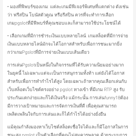
• มองที่ฟีพบร์ของเกม: แต่ละเกมมีฟีเจอร์พิเศษที่แตกต่าง ดังเช่น
ว่า ฟรีสปิน โบนัสตัวคูณ หรือรีสปิน ควรที่จะทำการเลือก
เกมpgslotที่มีฟีพบร์ที่คุณชอบและก็สามารถใช้ประโยชน์ได้
• เลือกเกมที่มีการชำระเงินแบบหลายไลน์: เกมสล็อตที่มีการจ่าย
เงินแบบหลายไลน์มักจะได้โอกาสสำหรับเพื่อการชนะมากยิ่ง
กว่าเกมPgslotที่มีการจ่ายเงินแบบเส้นเดียว
การเล่นPgslotเป็นหนึ่งในกิจกรรมที่ได้รับความนิยมอย่างมาก
ในยุคนี้ ไม่เฉพาะแต่จะเป็นการสนุกรวมทั้งท้า แต่ยังได้โอกาส
สำหรับเพื่อการทำกำไรได้สูง โดยเฉพาะถ้าหากคุณเลือกเล่นกับ
เว็บสล็อตเว็บไซต์ตรงอย่าง pgslot ทางเข้า ที่มีเกม RTP สูง รับ
ประกันแตกง่ายและก็ได้เงินจริง แม้กระนั้น การเล่นfunny18ต้อง
มีการวางเป้าหมายและการจัดการเงินที่ดี เพื่อคุณสามารถ
เพลิดเพลินใจกับการเล่นและก็ได้กำไรได้อย่างยั่งยืน
แม้คุณกำลังมองหาเว็บไซต์สล็อตเชื่อใจได้และก็มีโอกาสในการ
ชนะสูง pgslot เป็นตัวเลือกที่คุณไม่สมควรพลาด ด้วยระบบการ