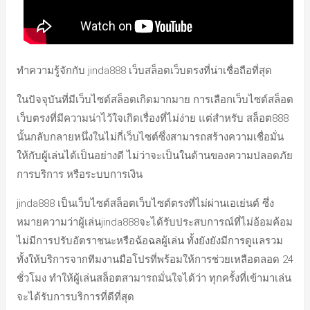
ทำความรู้จักกับ jinda888 เว็บสล็อตเว็บตรงที่น่าเชื่อถือที่สุด
ในปัจจุบันที่มีเว็บไซต์สล็อตเกิดมากมาย การเลือกเว็บไซต์สล็อต
เว็บตรงที่มีความน่าไว้ใจเกิดเรื่องที่ไม่ง่าย แต่สำหรับ สล็อต888
นั้นกลับกลายหนึ่งในไม่กี่เว็บไซต์ซึ่งสามารถสร้างความเชื่อมั่น
ให้กับผู้เล่นได้เป็นอย่างดี ไม่ว่าจะเป็นในด้านของความปลอดภัย
การบริการ หรือระบบการเงิน
jinda888 เป็นเว็บไซต์สล็อตเว็บไซต์ตรงที่ไม่ผ่านเอเย่นต์ ซึ่ง
หมายความว่าผู้เล่นjinda888จะได้รับประสบการณ์ที่ไม่อ้อมค้อม
ไม่มีการปรับอัตราชนะหรือฉ้อฉลผู้เล่น ทั้งยังยังมีการดูแลรวม
ทั้งให้บริการจากทีมงานมือโปรที่พร้อมให้การช่วยเหลือตลอด 24
ชั่วโมง ทำให้ผู้เล่นสล็อตสามารถมั่นใจได้ว่า ทุกครั้งที่เข้ามาเล่น
จะได้รับการบริการที่ดีที่สุด