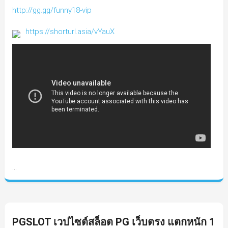
http://gg.gg/funny18-vip
https://shorturl.asia/vYauX
…
PGSLOT เวปไซต์สล็อต PG เว็บตรง แตกหนัก 1