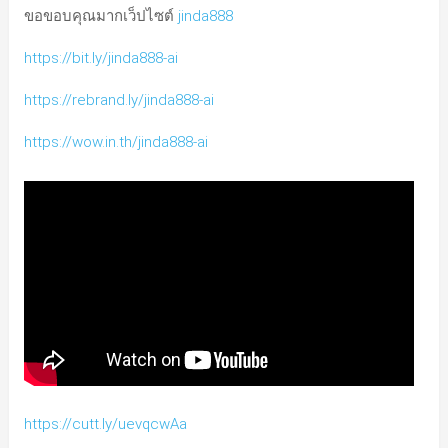
ขอขอบคุณมากเว็ปไซต์
jinda888
https://bit.ly/jinda888-ai
https://rebrand.ly/jinda888-ai
https://wow.in.th/jinda888-ai
https://cutt.ly/uevqcwAa