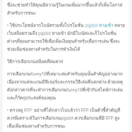
ซึ่งจะช่วยทำให้คุณมีความรู้ในเกมเพิ่มมากขึ้นแล้วก็เพิ่มโอกาส
สำหรับการชนะ
• ใช้ประโยชน์จากโบนัสรวมทั้งโปรโมชั่น:
pgslot ทางเข้า
หลาย
เว็บสล็อตรวมถึง pgslot ทางเข้า มักมีโบนัสและก็โปรโมชั่น
ต่างๆที่คุณสามารถใช้เพื่อเพิ่มเงินทุนสำหรับเพื่อการเล่น ซึ่งจะ
ช่วยเพิ่มช่องทางสำหรับในการทำเงินได้
วิธีการเลือกเกมสล็อตที่สมควร
การเลือกเกมfunny18ที่เหมาะสมสำหรับคุณนั้นสำคัญอย่างมาก
เนื่องจากแต่ละเกมมีฟีเจอร์และกรรมวิธีเล่นที่แตกต่าง ด้วยเหตุ
ดังกล่าวควรที่จะทำการเลือกเกมfunny18ที่เข้ากับสไตล์การเล่น
และก็วัตถุประสงค์ของคุณ
• ตรวจดู RTP: อย่างที่ได้กล่าวไปแล้วว่า RTP เป็นตัวชี้สำคัญที่
ควรพิเคราะห์ในการเลือกเกมpgslot ควรเลือกเกมที่มี RTP สูง
เพื่อเพิ่มช่องทางสำหรับการชนะ