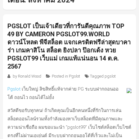
เดือน:
สิงหาคม 2024
PGSLOT เป็นเจ้าเดียวที่การันตีคุณภาพ TOP
49 BY CAMERON PGSLOT99.WORLD
ดาวน์โหลด พีจีสล็อต แจกเครดิตฟรีล่าสุดบาคา
ร่า เกมคาสิโน สล็อต ยิงปลา ป๊อกเด้ง หวย
PGSLOT99 เว็บแม่ เกมแท้แน่นอน 14 ต.ค.
2567
by
Ronald Wood
Posted in
Pgslot
Tagged
pgslot
Pgslot
เว็บใหญ่ ลิขสิทธิ์แท้จากค่าย PG ระบบฝากถอนออ
โต้ ถอนไว ถอนได้ไม่ยั้ง
สวัสดีขอรับทุกคน! ถ้าเกิดคุณเป็นอีกคนหนึ่งที่รักในการเล่น
สล็อตออนไลน์รวมทั้งกำลังมองหาเว็บสล็อตที่มีคุณภาพและ
ความน่าเชื่อถือ ผมขอแนะนำ “pgslot99” เว็บไซต์สล็อตเว็บไซต์
ตรงที่ไม่ผ่านเอเย่นต์ มีระบบฝากถอนออโต้ที่เร็วและไม่เป็น