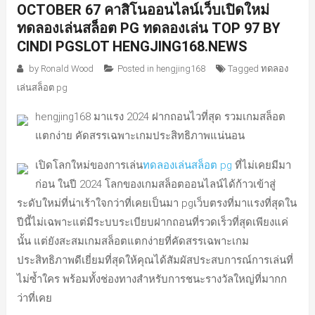
OCTOBER 67 คาสิโนออนไลน์เว็บเปิดใหม่
ทดลองเล่นสล็อต PG ทดลองเล่น TOP 97 BY
CINDI PGSLOT HENGJING168.NEWS
by
Ronald Wood
Posted in
hengjing168
Tagged
ทดลอง
เล่นสล็อต pg
hengjing168 มาแรง 2024 ฝากถอนไวที่สุด รวมเกมสล็อต
แตกง่าย คัดสรรเฉพาะเกมประสิทธิภาพแน่นอน
เปิดโลกใหม่ของการเล่น
ทดลองเล่นสล็อต pg
ที่ไม่เคยมีมา
ก่อน ในปี 2024 โลกของเกมสล็อตออนไลน์ได้ก้าวเข้าสู่
ระดับใหม่ที่น่าเร้าใจกว่าที่เคยเป็นมา pgเว็บตรงที่มาแรงที่สุดใน
ปีนี้ไม่เฉพาะแต่มีระบบระเบียบฝากถอนที่รวดเร็วที่สุดเพียงแค่
นั้น แต่ยังสะสมเกมสล็อตแตกง่ายที่คัดสรรเฉพาะเกม
ประสิทธิภาพดีเยี่ยมที่สุดให้คุณได้สัมผัสประสบการณ์การเล่นที่
ไม่ซ้ำใคร พร้อมทั้งช่องทางสำหรับการชนะรางวัลใหญ่ที่มากก
ว่าที่เคย