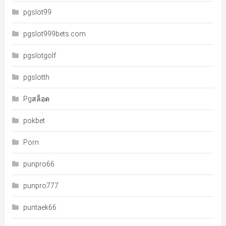
pgslot99
pgslot999bets.com
pgslotgolf
pgslotth
Pgสล็อต
pokbet
Porn
punpro66
punpro777
puntaek66