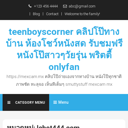
Skip
+123 456 4444
abc@gmail.com
to
Blog
Contact
Welcome to the family!
content
teenboyscorner คลิปโป๊ทาง
บ้าน ห้องโชว์หนังสด รับชมฟรี
หนังโป๊สาวๆวัยรุ่น พริตตี้
onlyfan
https://mexcam.mx คลิปโป๊ถ่ายเองจากทางบ้าน หนังโป๊ทุกชาติ
ภาพชัด ทะลุจอ เห็นหีเต็มๆ smuttystuff mexcam mx
Menu
CATEGORY MENU