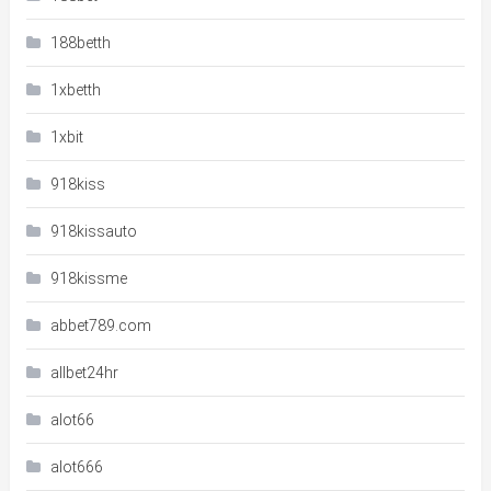
188betth
1xbetth
1xbit
918kiss
918kissauto
918kissme
abbet789.com
allbet24hr
alot66
alot666