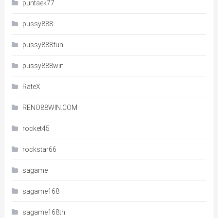
puntaek77
pussy888
pussy888fun
pussy888win
RateX
RENO88WIN.COM
rocket45
rockstar66
sagame
sagame168
sagame168th