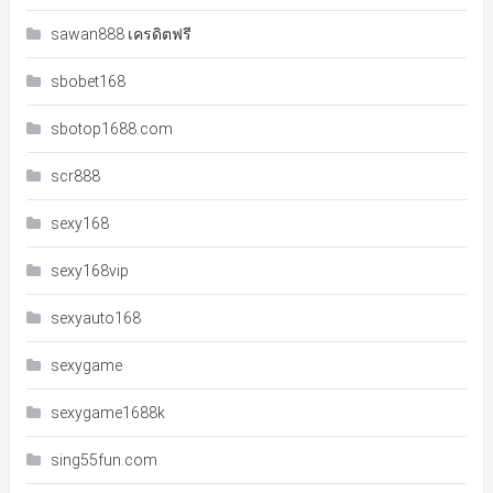
sawan888 เครดิตฟรี
sbobet168
sbotop1688.com
scr888
sexy168
sexy168vip
sexyauto168
sexygame
sexygame1688k
sing55fun.com