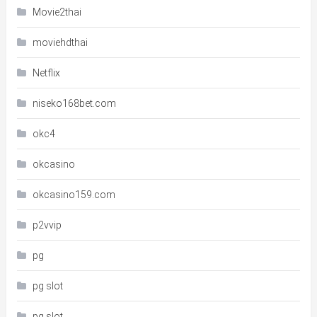
Movie2thai
moviehdthai
Netflix
niseko168bet.com
okc4
okcasino
okcasino159.com
p2vvip
pg
pg slot
pg slot