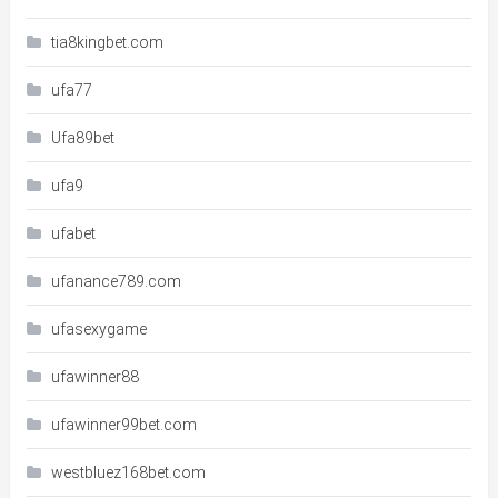
tia8kingbet.com
ufa77
Ufa89bet
ufa9
ufabet
ufanance789.com
ufasexygame
ufawinner88
ufawinner99bet.com
westbluez168bet.com