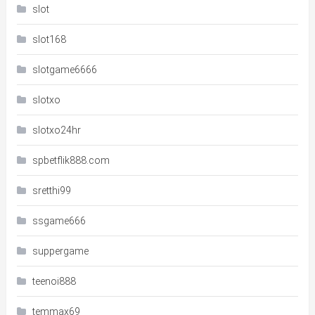
slot
slot168
slotgame6666
slotxo
slotxo24hr
spbetflik888.com
sretthi99
ssgame666
suppergame
teenoi888
temmax69