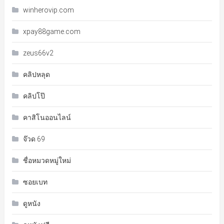
winherovip.com
xpay88game.com
zeus66v2
คลิปหลุด
คลิปโป๊
คาสิโนออนไลน์
จ๊วด 69
ชื่อหมวดหมู่ใหม่
ซอยเบท
ดูหนัง