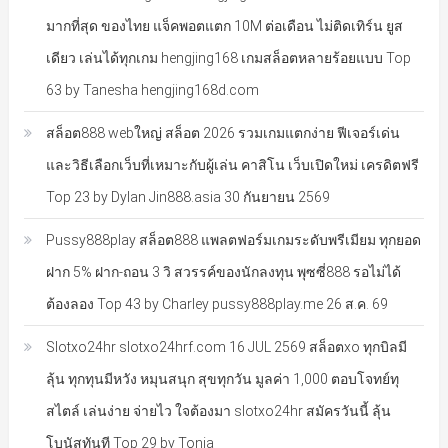
มากที่สุด ของไทย แจ็คพอตแตก 10M ต่อเดือน ไม่ติดเทิร์น ยูส
เดียว เล่นได้ทุกเกม hengjing168 เกมสล็อตหลายร้อยแบบ Top
63 by Tanesha hengjing168d.com
สล็อต888 webใหญ่ สล็อต 2026 รวมเกมแตกง่าย ฟีเจอร์เด่น
และวิธีเลือกเว็บที่เหมาะกับผู้เล่น คาสิโน เว็บเปิดใหม่ เครดิตฟรี
Top 23 by Dylan Jin888.asia 30 กันยายน 2569
Pussy888play สล็อต888 แพลตฟอร์มเกมระดับพรีเมียม ทุกยอด
ฝาก 5% ฝาก-ถอน 3 วิ สวรรค์ของนักลงทุน พุซซี่888 รอไม่ได้
ต้องลอง Top 43 by Charley pussy888play.me 26 ส.ค. 69
Slotxo24hr slotxo24hrf.com 16 JUL 2569 สล็อตxo ทุกบิลมี
ลุ้น ทุกทุนมีหวัง หมุนสนุก สุขทุกวัน มูลค่า 1,000 ตอบโจทย์ทุ
สไตล์ เล่นง่าย จ่ายไว ใจต้องมา slotxo24hr สมัครวันนี้ ลุ้น
โบนัสทันที Top 29 by Tonja