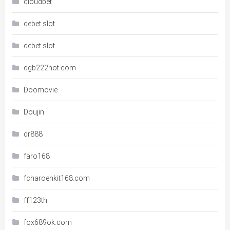
cloudbet
debet slot
debet slot
dgb222hot.com
Doomovie
Doujin
dr888
faro168
fcharoenkit168.com
ff123th
fox689ok.com