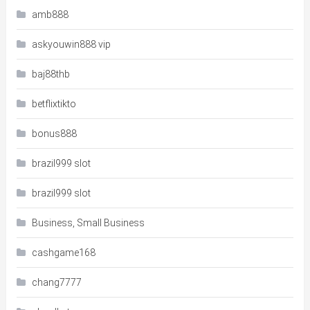
amb888
askyouwin888 vip
baj88thb
betflixtikto
bonus888
brazil999 slot
brazil999 slot
Business, Small Business
cashgame168
chang7777