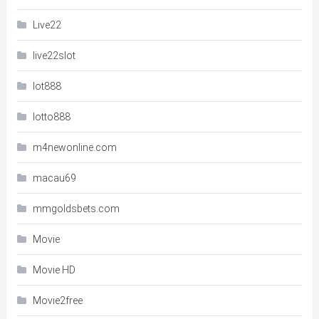
Live22
live22slot
lot888
lotto888
m4newonline.com
macau69
mmgoldsbets.com
Movie
Movie HD
Movie2free