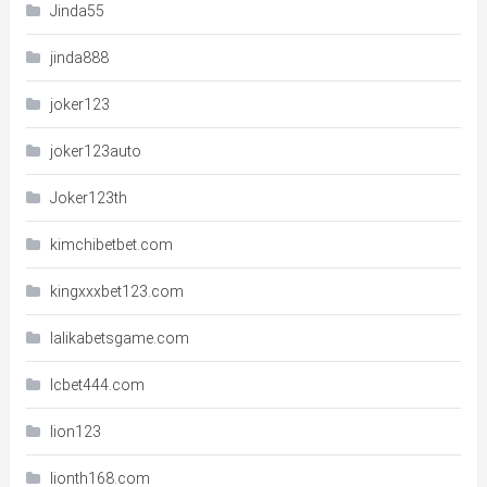
Jinda55
jinda888
joker123
joker123auto
Joker123th
kimchibetbet.com
kingxxxbet123.com
lalikabetsgame.com
lcbet444.com
lion123
lionth168.com