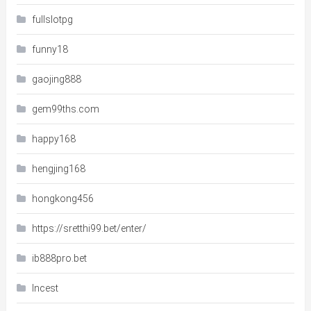
fullslotpg
funny18
gaojing888
gem99ths.com
happy168
hengjing168
hongkong456
https://sretthi99.bet/enter/
ib888pro.bet
Incest