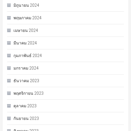
มิถุนายน 2024
พฤษภาคม 2024
เมษายน 2024
มีนาคม 2024
กุมภาพันธ์ 2024
มกราคม 2024
ธันวาคม 2023
พฤศจิกายน 2023
ตุลาคม 2023
กันยายน 2023
สิงหาคม 2023