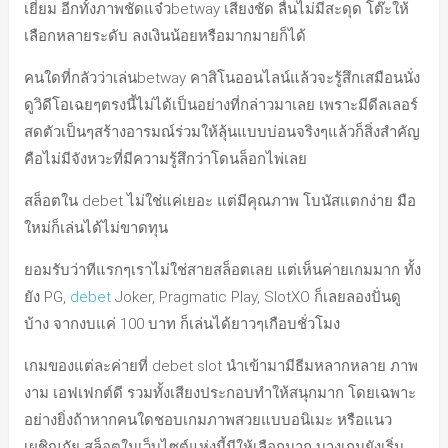
เยี่ยม อีกทั้งภาพชัดแจ๋วbetway เสียงชัด ลื่นไม่มีสะดุด โต๊ะให้
เลือกหลายระดับ ลงเงินน้อยหรือมากมายก็ได้
คนใดที่กลัวว่าเล่นbetway คาสิโนออนไลน์แล้วจะรู้สึกเสมือนนั่ง
ดูวิดีโอเฉยๆตรงนี้ไม่ได้เป็นอย่างที่กล่าวมาเลย เพราะมีดีลเลอร์
สดตัวเป็นๆสร้างอารมณ์ร่วมให้ลุ้นแบบบ่อนจริงๆแล้วก็สิ่งสำคัญ
คือไม่มีจังหวะที่มีความรู้สึกว่าโดนล็อกไพ่เลย
สล็อตใน debet ไม่ใช่แค่เยอะ แต่มีคุณภาพ โบนัสแตกง่าย มือ
ใหม่ก็เล่นได้ไม่ขาดทุน
ยอมรับว่าทีแรกๆเราไม่ใช่สายสล็อตเลย แต่เห็นค่ายเกมมาก ทั้ง
ยัง PG,
debet
Joker, Pragmatic Play, SlotXO ก็เลยลองปั่นดู
บ้าง จากงบแค่ 100 บาท ก็เล่นได้ยาวๆเกือบชั่วโมง
เกมของแต่ละค่ายที่ debet slot นำเข้ามามีธีมหลากหลาย ภาพ
งาม เอฟเฟกต์ดี รวมทั้งเสียงประกอบทำให้สนุกมาก โดยเฉพาะ
อย่างยิ่งถ้าหากคนใดชอบเกมภาพสวยแบบอนิเมะ หรือแนว
เผชิญภัย สล็อตในเว็บไซต์แห่งนี้มีให้เลือกมาก บางเกมยังเริ่ม