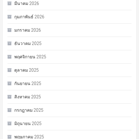
มีนาคม 2026
กุมภาพันธ์ 2026
มกราคม 2026
ธันวาคม 2025
พฤศจิกายน 2025
ตุลาคม 2025
กันยายน 2025
สิงหาคม 2025
กรกฎาคม 2025
มิถุนายน 2025
พฤษภาคม 2025