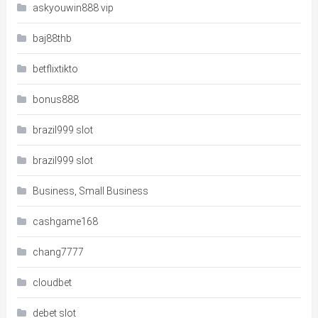
askyouwin888 vip
baj88thb
betflixtikto
bonus888
brazil999 slot
brazil999 slot
Business, Small Business
cashgame168
chang7777
cloudbet
debet slot