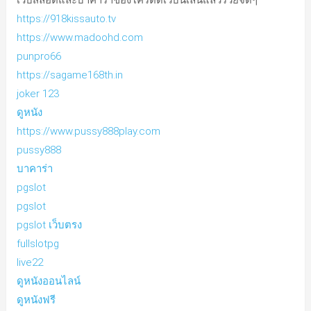
https://918kissauto.tv
https://www.madoohd.com
punpro66
https://sagame168th.in
joker 123
ดูหนัง
https://www.pussy888play.com
pussy888
บาคาร่า
pgslot
pgslot
pgslot เว็บตรง
fullslotpg
live22
ดูหนังออนไลน์
ดูหนังฟรี