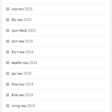
เมษายน 2025
มีนาคม 2025
กุมภาพันธ์ 2025
มกราคม 2025
ธันวาคม 2024
พฤศจิกายน 2024
ตุลาคม 2024
กันยายน 2024
สิงหาคม 2024
กรกฎาคม 2024