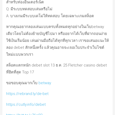
สำหรับท่องอินเตอร์เน็ต
Q: มีระบบทดสอบเล่นหรือไม่
A: บางเกมมีระบบเดโม่ให้ทดสอบ โดยเฉพาะเกมสล็อต
หากคุณอยากลองเล่นแบบครบทั้งหมดทุกอย่างในเว็บbetway
เดียวโดยไม่ต้องย้ายบัญชีไปมา หรืออยากได้เว็บที่ฝากถอนง่าย
ใช้เงินเริ่มน้อย เล่นผ่านมือถือได้ทุกที่ทุกเวลา เราขอเสนอแนะให้
ลอง debet สักหนึ่งครั้ง แล้วคุณอาจจะเจอเว็บประจำเว็บไซต์
ใหม่แบบพวกเรา
สล็อตแตกหนัก debet slot 13 ธ.ค. 25 Fletcher casino debet
ที่ฮิตที่สุด Top 17
ขอขอบคุณมากเว็บ
betway
https://rebrand.ly/de-bet
https://cutly.info/debet