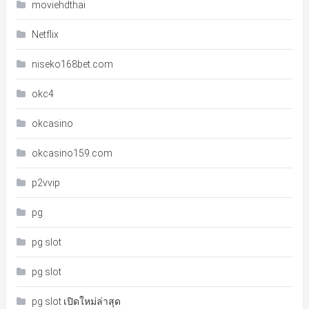
moviehdthai
Netflix
niseko168bet.com
okc4
okcasino
okcasino159.com
p2vvip
pg
pg slot
pg slot
pg slot เปิดใหม่ล่าสุด