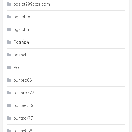
pgslot999bets.com
pgslotgolf
pgslotth
Pgสล็อต
pokbet
Porn
punpro66
punpro777
puntaek66
puntaek77
pussy888