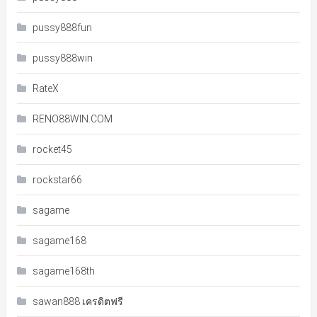
pussy888fun
pussy888win
RateX
RENO88WIN.COM
rocket45
rockstar66
sagame
sagame168
sagame168th
sawan888 เครดิตฟรี