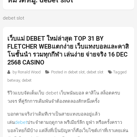
หมวดหมู่:
debet slot
debet slot
เว็บแม่ DEBET ใหม่ล่าสุด TOP 31 BY
FLETCHER WEBแตกง่าย เว็บแทงบอลและคาสิ
โนชั้นนำ รวมทุกกีฬา เล่นง่าย จ่ายจริง 16 DEC
2568 CASINO
by
Ronald Wood
Posted in
debet slot
,
debet slot
Tagged
betway
,
debet
รีวิวแบบจัดเต็มเว็บ debet เว็บพนันบอล คาสิโน สล็อตครบ
วงจร ที่คู่รักการเดิมพันจำต้องทดลองสักหนึ่งครั้ง
บอกตามจริงว่าเดิมทีเราเป็นสายแทงบอลอยู่แล้ว
เล่น
debet
ประจำตามฤดูกาล พรีเมียร์ลีก ยูฟ่า หรือครั้งคราว
บอลไทยก็มีบ้าง แต่สิ่งที่เป็นปัญหาก็คือเว็บไซต์เก่าที่เราเคยเล่น