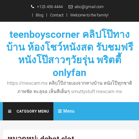
Skip
+123 456 4444
abc@gmail.com
to
Blog
Contact
Welcome to the family!
content
teenboyscorner คลิปโป๊ทาง
บ้าน ห้องโชว์หนังสด รับชมฟรี
หนังโป๊สาวๆวัยรุ่น พริตตี้
onlyfan
https://mexcam.mx คลิปโป๊ถ่ายเองจากทางบ้าน หนังโป๊ทุกชาติ
ภาพชัด ทะลุจอ เห็นหีเต็มๆ smuttystuff mexcam mx
Menu
CATEGORY MENU