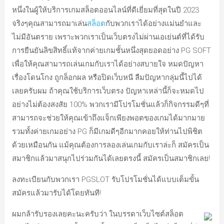
หนึ่งในผู้ให้บริการเกมสล็อตออนไลน์ที่ดีเยี่ยมที่สุดในปี 2023
จริงๆคุณสามารถมาเล่น
สล็อต
กับพวกเราได้อย่างแม่นยำและ
ไม่มีอันตราย เพราะพวกเราเป็นเว็บตรงไม่ผ่านเอเย่นต์ที่ได้รับ
การยืนยันลิขสิทธิ์แท้จากค่ายเกมชั้นหนึ่งสุดยอดอย่าง PG SOFT
เพื่อให้คุณสามารถเล่นเกมกับเราได้อย่างสบายใจ หมดปัญหา
เรื่องโดนโกง ถูกล็อกผล หรือปิดเว็บหนี ลืมปัญหากลุ่มนี้ไปได้
เลยครับผม ถ้าคุณใช้บริการเว็บตรง ปัญหาเหล่านี้ก็จะหมดไป
อย่างไม่ต้องสงสัย 100% พวกเรามีโปรโมชั่นแล้วก็กิจกรรมดีๆที่
สามารถจะช่วยให้คุณเข้าถึงแจ็กเพียงพอตของเกมได้มากมาย
รวมทั้งค่ายเกมอย่าง PG ก็มีเกมดีๆอีกมากคอยให้ท่านไปพิชิต
ด้วยเหมือนกัน แม้คุณต้องการลองเล่นเกมกับเราล่ะก็ สมัครเป็น
สมาชิกแล้วมาสนุกไปร่วมกันได้เลยตรงนี้ สมัครเป็นสมาชิกเลย!
ลงทะเบียนกับพวกเรา PGSLOT รับโปรโมชั่นได้แบบเต็มขั้น
สมัครแล้วมารับได้โดยทันที!
ผมกล้ารับรองเลยคะนะครับว่า ในบรรดาเว็บไซต์สล็อต