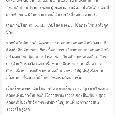
รางวัลมากขึ้น เว็บสล็อตออนไลน์เชื่อใจได้จะมีระบบความ
ปลอดภัยป้อมปราการคงจะ ผู้เล่นสามารถมั่นอกมั่นใจได้ว่าเงินที่
ฝากเข้าจะไม่มีอันตราย และก็เงินรางวัลที่ชนะจะจ่ายจริง
เลือกเว็บไซต์เกม pg slot เว็บไซต์ตรง pg มีข้อดีอะไรที่น่าดึงดูด
บ้าง
หากมือใหม่อยากมั่งคั่งจากการเล่นเกมสล็อตออนไลน์ สิ่งแรกที่
ต้องทำคือ ศึกษาเล่าเรียนเนื้อหาสาระเกี่ยวกับเกมสล็อตออนไลน์
อย่างละเอียด ผู้เล่นควรอ่านรายละเอียดเกี่ยวกับเกมสล็อต อัตรา
การจ่ายเงินรางวัล และเครื่องหมายพิเศษของเกมสล็อต การ
ศึกษาเนื้อหาสาระเกี่ยวกับเกมสล็อตจะช่วยให้ผู้เล่นรู้เรื่องเกม
สล็อตมากขึ้น และก็มีโอกาสชนะรางวัลมากขึ้น
เว็บสล็อตตรงทำเงินได้มากขึ้น สูตรสล็อตจะช่วยผู้เล่นรู้เรื่องเกม
สล็อตเพิ่มมากขึ้นและก็มีโอกาสชนะรางวัลเยอะขึ้นเรื่อยๆ สูตร
สล็อตที่มีประสิทธิภาพจะช่วยทำให้ผู้เล่นเพิ่มอัตราการชนะ
รางวัลได้สูงสุด