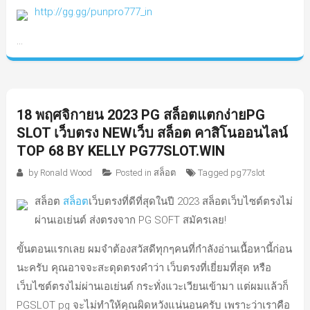
http://gg.gg/punpro777_in
…
18 พฤศจิกายน 2023 PG สล็อตแตกง่ายPG
SLOT เว็บตรง NEWเว็บ สล็อต คาสิโนออนไลน์
TOP 68 BY KELLY PG77SLOT.WIN
by
Ronald Wood
Posted in
สล็อต
Tagged
pg77slot
สล็อต
สล็อต
เว็บตรงที่ดีที่สุดในปี 2023 สล็อตเว็บไซต์ตรงไม่
ผ่านเอเย่นต์ ส่งตรงจาก PG SOFT สมัครเลย!
ขั้นตอนแรกเลย ผมจำต้องสวัสดีทุกๆคนที่กำลังอ่านเนื้อหานี้ก่อน
นะครับ คุณอาจจะสะดุดตรงคำว่า เว็บตรงที่เยี่ยมที่สุด หรือ
เว็บไซต์ตรงไม่ผ่านเอเย่นต์ กระทั่งแวะเวียนเข้ามา แต่ผมแล้วก็
PGSLOT pg จะไม่ทำให้คุณผิดหวังแน่นอนครับ เพราะว่าเราคือ