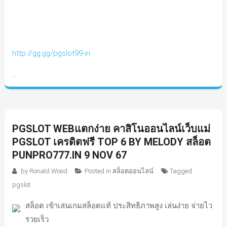
http://gg.gg/pgslot99-in
…
PGSLOT WEBแตกง่าย คาสิโนออนไลน์เว็บแม่
PGSLOT เครดิตฟรี TOP 6 BY MELODY สล็อต
PUNPRO777.IN 9 NOV 67
by
Ronald Wood
Posted in
สล็อตออนไลน์
Tagged
pgslot
สล็อต เข้าเล่นเกมสล็อตแท้ ประสิทธิภาพสูง เล่นง่าย จ่ายไว
รวยเร็ว