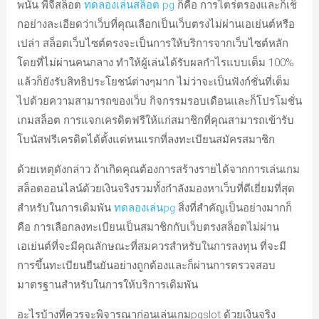
พนัน พีจีสล็อต
ทดลองเล่นสล็อต pg
ก็คือ การไตร่ตรองและก็เช็
กอย่างละเอียดว่าเว็บที่คุณเลือกเป็นเว็บตรงไม่ผ่านเอเย่นต์หรือ
เปล่า สล็อตเว็บไซต์ตรงจะเป็นการให้บริการจากเว็บไซต์หลัก
โดยที่ไม่ผ่านคนกลาง ทำให้ผู้เล่นได้รับผลกำไรแบบเต็ม 100%
แล้วก็ยังรับสิทธิประโยชน์ต่างๆมาก ไม่ว่าจะเป็นฟังก์ชั่นที่เต็ม
ไปด้วยความสามารถของเว็บ กิจกรรมรอบเดือนและก็โปรโมชั่น
เกมสล็อต การแจกเครดิตฟรีให้แก่สมาชิกที่คุณสามารถเข้ารับ
โบนัสฟรีเครดิตได้ตั้งแต่หนแรกที่ลงทะเบียนสมัครสมาชิก
ด้วยเหตุดังกล่าว ถ้าเกิดคุณต้องการสร้างรายได้จากการเล่นเกม
สล็อตออนไลน์ด้วยเงินจริงรวมทั้งกำลังมองหาเว็บที่ดีเยี่ยมที่สุด
สำหรับในการเดิมพัน
ทดลองเล่นpg
สิ่งที่สำคัญเป็นอย่างมากก็
คือ การเลือกลงทะเบียนเป็นสมาชิกกับเว็บตรงสล็อตไม่ผ่าน
เอเย่นต์ที่จะมีคุณลักษณะที่สมควรสำหรับในการลงทุน ที่จะมี
การขึ้นทะเบียนยืนยันอย่างถูกต้องและก็ผ่านการตรวจสอบ
มาตรฐานสำหรับในการให้บริการเดิมพัน
อะไรบ้างที่ควรจะพิจารณาก่อนเล่นเกมpgslot ด้วยเงินจริง