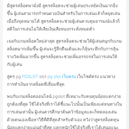
มีสูตรสล็อตพามั่งมี สูตรสล็อตจะช่วยผู้เล่นประหยัดเงินมากยิ่ง
ขึ้น ผู้เล่นสามารถกำหนดวงเงินสำหรับในการเล่นแล้วก็หยุดเล่น
เมื่อถึงจุดหมายได้ สูตรสล็อตจะช่วยผู้เล่นควบคุมอารมณ์แล้วก็
สติในการเล่นไม่ให้เสียเงินเสียทองกระทั่งหมดตัว
เจอกับเกมสล็อตใหม่ล่าสุด สูตรสล็อตจะช่วยให้ผู้เล่นสนุกกับเกม
สล็อตมากเพิ่มขึ้น ผู้เล่นจะรู้สึกตื่นเต้นและก็ลุ้นระทึกกับการลุ้น
รางวัลเพิ่มมากขึ้น สูตรสล็อตจะช่วยเพิ่มอรรถรสในการเล่นให้
กับผู้เล่น
สูตร pg
PGSLOT
slot
pg slot เว็บตรง
เว็บไซต์ตรง แนวทาง
การทำเงินจากสล็อตที่เยี่ยมที่สุด
พบกับเกมสล็อตออนไลน์ pgslot ที่เหมาะกับคนทุนน้อยแตกง่าย
ถูกต้องที่สุด ใช้ได้จริงที่เราได้ชี้แนะไปนั้นเป็นเพียงแต่หนทางใน
การเล่นเท่านั้น ผู้เล่นควรศึกษาค้นคว้าข้อมูลและก็ทดลองเล่น
ด้วยตนเองเพื่อหาวิธีที่ดีที่สุดสำหรับตัวเอง หวังว่าสูตรสล็อตทุน
น้อยแตกง่ายแม่นยำที่สุด แตกหนักใช้ได้จริงที่เราได้เสนอแนะ