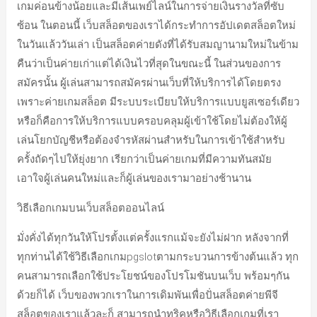
เกมค่อนข้างน้อยและมีเส้นเพย์ไลน์ในการจ่ายเงินรางวัลที่ซับ
ซ้อน ในตอนนี้ เว็บสล็อตของเราได้กระทำการอัปเดตสล็อตใหม่
ในวันแล้ววันเล่า เป็นสล็อตค่ายดังที่ได้รับสมญานามใหม่ในข้าม
คืนว่าเป็นค่ายเก่าแต่ได้เงินไวที่สุดในขณะนี้ ในส่วนของการ
สมัครนั้น ผู้เล่นสามารถสมัครผ่านเว็บที่ให้บริการได้โดยตรง
เพราะค่ายเกมสล็อต มีระบบระเบียบให้บริการแบบยูสเซอร์เดียว
หรือก็คือการให้บริการแบบครอบคลุมผู้เข้าใช้โดยไม่ต้องให้ผู้
เล่นโยกบัญชีหรือต้องจำรหัสผ่านสำหรับในการเข้าใช้สำหรับ
ครั้งถัดๆไปให้ยุ่งยาก เรียกว่าเป็นค่ายเกมที่มีความทันสมัย
เอาใจผู้เล่นคนใหม่และก็ผู้เล่นของเรามาอย่างช้านาน
วิธีเลือกเกมบนเว็บสล็อตออนไลน์
มั่งคั่งได้ทุกวันให้โปรตั้งแต่ครั้งแรกแม้จะยังไม่ฝาก หลังจากที่
ทุกท่านได้ใช้วิธีเลือกเกมpgslotตามกระบวนการข้างต้นแล้ว ทุก
คนสามารถเลือกใช้ประโยชน์ของโปรโมชันบนเว็บ พร้อมๆกัน
ด้วยก็ได้ เว็บของพวกเราในการเดิมพันเพื่อปั่นสล็อตค่ายพีจี
สล็อตของเราแล้วละก็ สามารถนำทริคหรือวิธีเลือกเกมที่เรา