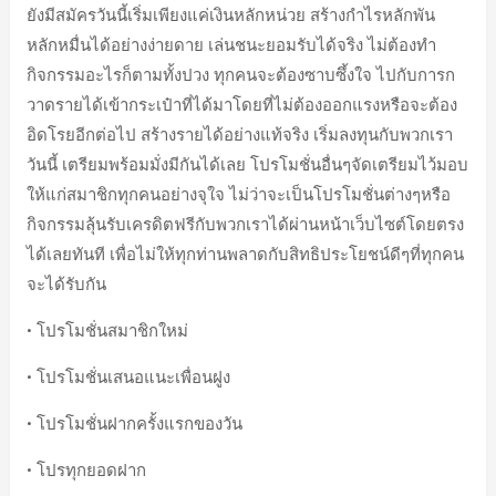
ยังมีสมัครวันนี้เริ่มเพียงแค่เงินหลักหน่วย สร้างกำไรหลักพัน
หลักหมื่นได้อย่างง่ายดาย เล่นชนะยอมรับได้จริง ไม่ต้องทำ
กิจกรรมอะไรก็ตามทั้งปวง ทุกคนจะต้องซาบซึ้งใจ ไปกับการก
วาดรายได้เข้ากระเป๋าที่ได้มาโดยที่ไม่ต้องออกแรงหรือจะต้อง
อิดโรยอีกต่อไป สร้างรายได้อย่างแท้จริง เริ่มลงทุนกับพวกเรา
วันนี้ เตรียมพร้อมมั่งมีกันได้เลย โปรโมชั่นอื่นๆจัดเตรียมไว้มอบ
ให้แก่สมาชิกทุกคนอย่างจุใจ ไม่ว่าจะเป็นโปรโมชั่นต่างๆหรือ
กิจกรรมลุ้นรับเครดิตฟรีกับพวกเราได้ผ่านหน้าเว็บไซต์โดยตรง
ได้เลยทันที เพื่อไม่ให้ทุกท่านพลาดกับสิทธิประโยชน์ดีๆที่ทุกคน
จะได้รับกัน
• โปรโมชั่นสมาชิกใหม่
• โปรโมชั่นเสนอแนะเพื่อนฝูง
• โปรโมชั่นฝากครั้งแรกของวัน
• โปรทุกยอดฝาก