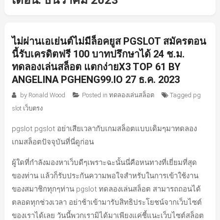
เดือน:
ธันวาคม 2023
ไม่ผ่านเอเย่นต์ไม่มีล็อคยูส PGSLOT สมัครตอน
นี้รับเครดิตฟรี 100 บาทปรึกษาได้ 24 ช.ม.
ทดลองเล่นสล็อต แตกง่ายX3 TOP 61 BY
ANGELINA PGHENG99.IO 27 ธ.ค. 2023
by
Ronald Wood
Posted in
ทดลองเล่นสล็อต
Tagged
pg
slot เว็บตรง
pgslot pgslot อย่าเสียเวลากับเกมสล็อตแบบเดิมๆมาทดลอง
เกมสล็อตปัจจุบันที่นี่ดูก่อน
ผู้ใดที่กำลังมองหาเว็บดีๆเพราะฉะนั้นนี่คือหนทางที่เยี่ยมที่สุด
ของท่าน แล้วก็รับประกันความพอใจสำหรับในการเข้าใช้งาน
ของสมาชิกทุกๆท่าน pgslot ทดลองเล่นสล็อต สามารถถอนได้
ตลอดทุกช่วงเวลา อย่าช้าเข้ามารับสิทธิประโยชน์จากเว็บไซต์
ของเราได้เลย วันนี้พวกเรามิได้มาเพียงแค่ชี้แนะเว็บไซต์สล็อต