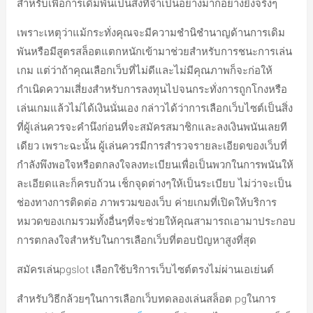
สำหรับเพื่อการเดิมพันเป็นสิ่งที่จำเป็นอย่างมากอย่างยิ่งจริงๆ
เพราะเหตุว่าแม้กระทั่งคุณจะมีความชำนิชำนาญด้านการเดิม
พันหรือมีสูตรสล็อตแตกหนักเข้ามาช่วยสำหรับการชนะการเล่น
เกม แต่ว่าถ้าคุณเลือกเว็บที่ไม่ดีและไม่มีคุณภาพก็จะก่อให้
กำเนิดความเสี่ยงสำหรับการลงทุนไปจนกระทั่งการถูกโกงหรือ
เล่นเกมแล้วไม่ได้เงินนั่นเอง กล่าวได้ว่าการเลือกเว็บไซต์เป็นสิ่ง
ที่ผู้เล่นควรจะคำนึงก่อนที่จะสมัครสมาชิกและลงเงินพนันเลยที
เดียว เพราะฉะนั้น ผู้เล่นควรมีการสำรวจรายละเอียดของเว็บที่
กำลังพึงพอใจหรือตกลงใจลงทะเบียนเพื่อเป็นพวกในการพนันให้
ละเอียดและก็ครบถ้วน เช็กจุดต่างๆให้เป็นระเบียบ ไม่ว่าจะเป็น
ช่องทางการติดต่อ ภาพรวมของเว็บ ค่ายเกมที่เปิดให้บริการ
หมวดของเกมรวมทั้งอื่นๆที่จะช่วยให้คุณสามารถเอามาประกอบ
การตกลงใจสำหรับในการเลือกเว็บที่ตอบปัญหาสูงที่สุด
สมัครเล่นpgslot เลือกใช้บริการเว็บไซต์ตรงไม่ผ่านเอเย่นต์
สำหรับวิธีกล้วยๆในการเลือกเว็บทดลองเล่นสล็อต pgในการ