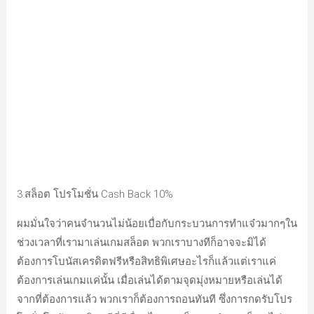
3.สล็อต โปรโมชั่น Cash Back 10%
ผมมั่นใจว่าคนจำนวนไม่น้อยเบื่อกับกระบวนการทำแจ๋วมากๆใน
ช่วงเวลาที่เรามาเล่นเกมสล็อต พวกเราบางทีก็อาจจะมิได้
ต้องการโบนัสเครดิตฟรีหรือสิทธิพิเศษอะไรก็แล้วแต่เราแค่
ต้องการเล่นเกมแค่นั้น เมื่อเล่นได้ตามจุดมุ่งหมายหรือเล่นได้
จากที่ต้องการแล้ว พวกเราก็ต้องการถอนทันที ซึ่งการกดรับโปร