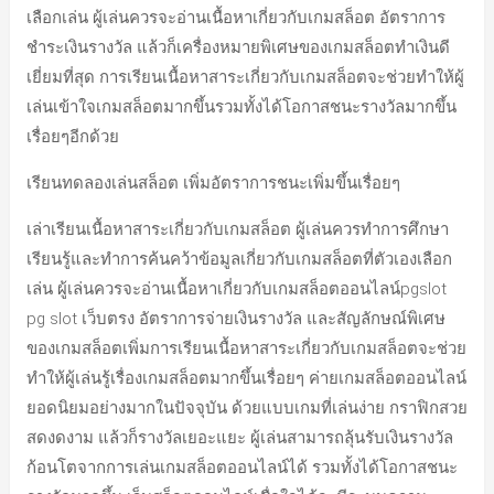
เลือกเล่น ผู้เล่นควรจะอ่านเนื้อหาเกี่ยวกับเกมสล็อต อัตราการ
ชำระเงินรางวัล แล้วก็เครื่องหมายพิเศษของเกมสล็อตทำเงินดี
เยี่ยมที่สุด การเรียนเนื้อหาสาระเกี่ยวกับเกมสล็อตจะช่วยทำให้ผู้
เล่นเข้าใจเกมสล็อตมากขึ้นรวมทั้งได้โอกาสชนะรางวัลมากขึ้น
เรื่อยๆอีกด้วย
เรียนทดลองเล่นสล็อต เพิ่มอัตราการชนะเพิ่มขึ้นเรื่อยๆ
เล่าเรียนเนื้อหาสาระเกี่ยวกับเกมสล็อต ผู้เล่นควรทำการศึกษา
เรียนรู้และทำการค้นคว้าข้อมูลเกี่ยวกับเกมสล็อตที่ตัวเองเลือก
เล่น ผู้เล่นควรจะอ่านเนื้อหาเกี่ยวกับเกมสล็อตออนไลน์pgslot
pg slot เว็บตรง อัตราการจ่ายเงินรางวัล และสัญลักษณ์พิเศษ
ของเกมสล็อตเพิ่มการเรียนเนื้อหาสาระเกี่ยวกับเกมสล็อตจะช่วย
ทำให้ผู้เล่นรู้เรื่องเกมสล็อตมากขึ้นเรื่อยๆ ค่ายเกมสล็อตออนไลน์
ยอดนิยมอย่างมากในปัจจุบัน ด้วยแบบเกมที่เล่นง่าย กราฟิกสวย
สดงดงาม แล้วก็รางวัลเยอะแยะ ผู้เล่นสามารถลุ้นรับเงินรางวัล
ก้อนโตจากการเล่นเกมสล็อตออนไลน์ได้ รวมทั้งได้โอกาสชนะ