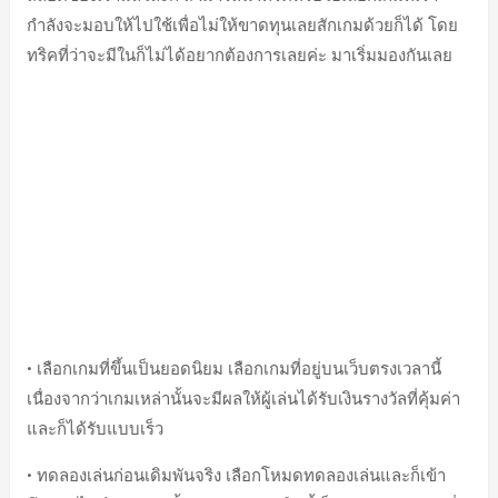
กำลังจะมอบให้ไปใช้เพื่อไม่ให้ขาดทุนเลยสักเกมด้วยก็ได้ โดย
ทริคที่ว่าจะมีในก็ไม่ได้อยากต้องการเลยค่ะ มาเริ่มมองกันเลย
• เลือกเกมที่ขึ้นเป็นยอดนิยม เลือกเกมที่อยู่บนเว็บตรงเวลานี้
เนื่องจากว่าเกมเหล่านั้นจะมีผลให้ผู้เล่นได้รับเงินรางวัลที่คุ้มค่า
และก็ได้รับแบบเร็ว
• ทดลองเล่นก่อนเดิมพันจริง เลือกโหมดทดลองเล่นและก็เข้า