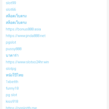
slot99
slot66
สล็อตเว็บตรง
สล็อตเว็บตรง
https://bonus888.asia
https://www.jinda888.net
pgslot
pussy888
บาคาร่า
https://www.slotxo24hr.win
slotpg
หนังโป๊ไทย
1xbetth
funny18
pg slot
kiss918
https://pgslotth.me