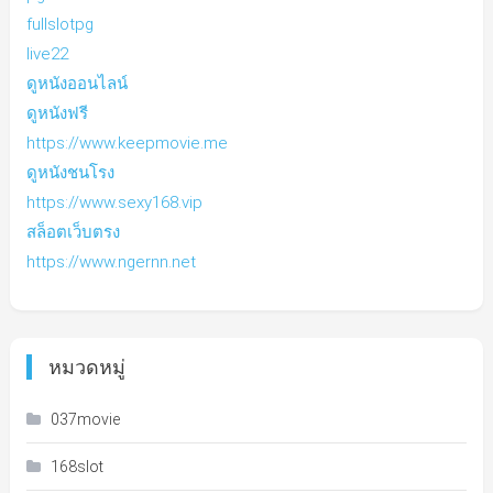
fullslotpg
live22
ดูหนังออนไลน์
ดูหนังฟรี
https://www.keepmovie.me
ดูหนังชนโรง
https://www.sexy168.vip
สล็อตเว็บตรง
https://www.ngernn.net
หมวดหมู่
037movie
168slot