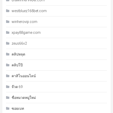
ufawinner99bet.com
westbluez168bet.com
winherovip.com
xpay88game.com
zeus66v2
คลิปหลุด
คลิปโป๊
คาสิโนออนไลน์
จ๊วด 69
ชื่อหมวดหมู่ใหม่
ซอยเบท