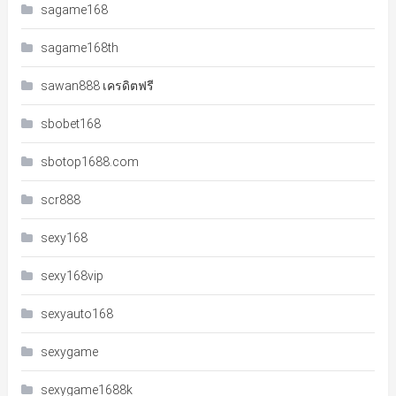
sagame168
sagame168th
sawan888 เครดิตฟรี
sbobet168
sbotop1688.com
scr888
sexy168
sexy168vip
sexyauto168
sexygame
sexygame1688k