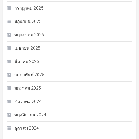
กรกฎาคม 2025
มิถุนายน 2025
พฤษภาคม 2025
เมษายน 2025
มีนาคม 2025
กุมภาพันธ์ 2025
มกราคม 2025
ธันวาคม 2024
พฤศจิกายน 2024
ตุลาคม 2024