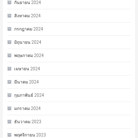
กันยายน 2024
สิงหาคม 2024
กรกฎาคม 2024
มิถุนายน 2024
พฤษภาคม 2024
เมษายน 2024
มีนาคม 2024
กุมภาพันธ์ 2024
มกราคม 2024
ธันวาคม 2023
พฤศจิกายน 2023