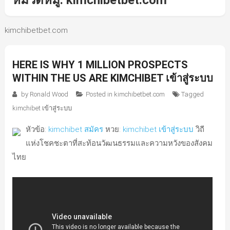
หมวดหมู่:
kimchibetbet.com
kimchibetbet.com
HERE IS WHY 1 MILLION PROSPECTS
WITHIN THE US ARE KIMCHIBET เข้าสู่ระบบ
by
Ronald Wood
Posted in
kimchibetbet.com
Tagged
kimchibet เข้าสู่ระบบ
หัวข้อ:
kimchibet สมัคร
หวย:
kimchibet เข้าสู่ระบบ
วิถี
แห่งโชคชะตาที่สะท้อนวัฒนธรรมและความหวังของสังคม
ไทย