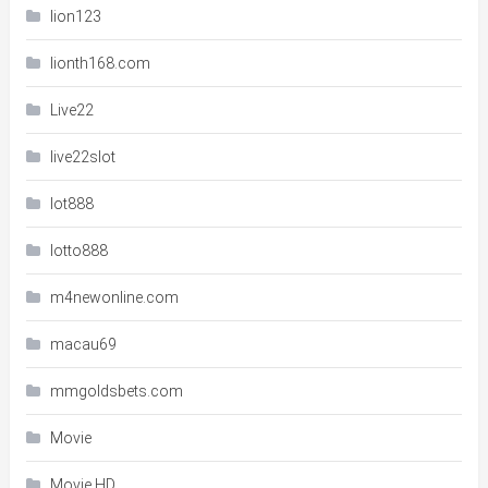
lion123
lionth168.com
Live22
live22slot
lot888
lotto888
m4newonline.com
macau69
mmgoldsbets.com
Movie
Movie HD