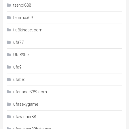
teenoi888
temmax69
tia8kingbet.com
ufa77
Ufa89bet
ufa9
ufabet
ufanance789.com
ufasexygame
ufawinner88