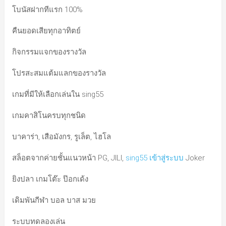
โบนัสฝากทีแรก 100%
คืนยอดเสียทุกอาทิตย์
กิจกรรมแจกของรางวัล
โปรสะสมแต้มแลกของรางวัล
เกมที่มีให้เลือกเล่นใน sing55
เกมคาสิโนครบทุกชนิด
บาคาร่า, เสือมังกร, รูเล็ต, ไฮโล
สล็อตจากค่ายชั้นแนวหน้า PG, JILI,
sing55 เข้าสู่ระบบ
Joker
ยิงปลา เกมโต๊ะ ป๊อกเด้ง
เดิมพันกีฬา บอล บาส มวย
ระบบทดลองเล่น