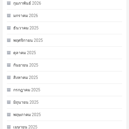
กุมภาพันธ์ 2026
มกราคม 2026
ธันวาคม 2025
พฤศจิกายน 2025
ตุลาคม 2025
กันยายน 2025
สิงหาคม 2025
กรกฎาคม 2025
มิถุนายน 2025
พฤษภาคม 2025
เมษายน 2025