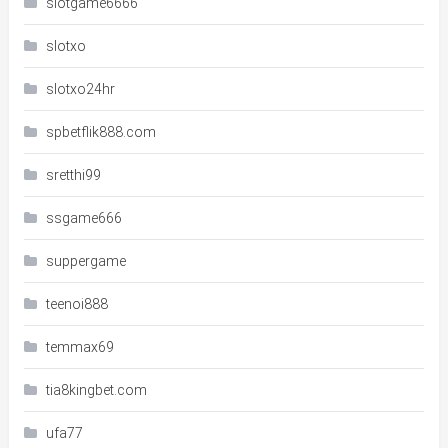
slotgame6666
slotxo
slotxo24hr
spbetflik888.com
sretthi99
ssgame666
suppergame
teenoi888
temmax69
tia8kingbet.com
ufa77