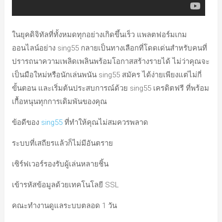
ในยุคดิจิทัลที่ทั้งหมดทุกอย่างเกิดขึ้นเร็ว แพลตฟอร์มเกม
ออนไลน์อย่าง sing55 กลายเป็นทางเลือกที่โดดเด่นสำหรับคนที่
ปรารถนาความเพลิดเพลินพร้อมโอกาสสร้างรายได้ ไม่ว่าคุณจะ
เป็นมือใหม่หรือนักเล่นพนัน sing55 สมัคร ได้ง่ายเพียงแต่ไม่กี่
ขั้นตอน และเริ่มต้นประสบการณ์ด้วย sing55 เครดิตฟรี ที่พร้อม
เกื้อหนุนทุกการเดิมพันของคุณ
ข้อดีของ
sing55
ที่ทำให้คุณไม่สมควรพลาด
ระบบที่เสถียรแล้วก็ไม่มีอันตราย
เซิร์ฟเวอร์รองรับผู้เล่นหลายชิ้น
เข้ารหัสข้อมูลด้วยเทคโนโลยี SSL
คณะทำงานดูแลระบบตลอด 1 วัน