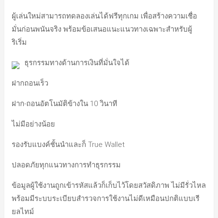
ผู้เล่นใหม่สามารถทดลองเล่นได้ฟรีทุกเกม เพื่อสร้างความเชื่อ
มั่นก่อนพนันจริง พร้อมข้อเสนอแนะแนวทางเฉพาะสำหรับผู้
ริเริ่ม
ธุรกรรมทางด้านการเงินที่มั่นใจได้
ฝากถอนเร็ว
ฝาก-ถอนอัตโนมัติข้างใน 10 วินาที
ไม่มีอย่างน้อย
รองรับแบงค์ชั้นนำและก็ True Wallet
ปลอดภัยทุกแนวทางการทำธุรกรรม
ข้อมูลผู้ใช้งานถูกเข้ารหัสแล้วก็เก็บไว้โดยสวัสดิภาพ ไม่มีรั่วไหล
พร้อมมีระบบระเบียบสำรวจการใช้งานไม่ดีเหมือนปกติแบบเรี
ยลไทม์