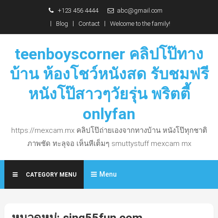
Skip
+123 456 4444
abc@gmail.com
to
Blog
Contact
Welcome to the family!
content
teenboyscorner คลิปโป๊ทาง
บ้าน ห้องโชว์หนังสด รับชมฟรี
หนังโป๊สาวๆวัยรุ่น พริตตี้
onlyfan
https://mexcam.mx คลิปโป๊ถ่ายเองจากทางบ้าน หนังโป๊ทุกชาติ
ภาพชัด ทะลุจอ เห็นหีเต็มๆ smuttystuff mexcam mx
Menu
CATEGORY MENU