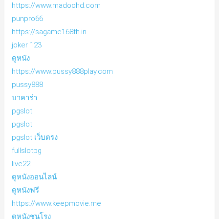
https://www.madoohd.com
punpro66
https://sagame168th.in
joker 123
ดูหนัง
https://www.pussy888play.com
pussy888
บาคาร่า
pgslot
pgslot
pgslot เว็บตรง
fullslotpg
live22
ดูหนังออนไลน์
ดูหนังฟรี
https://www.keepmovie.me
ดูหนังชนโรง