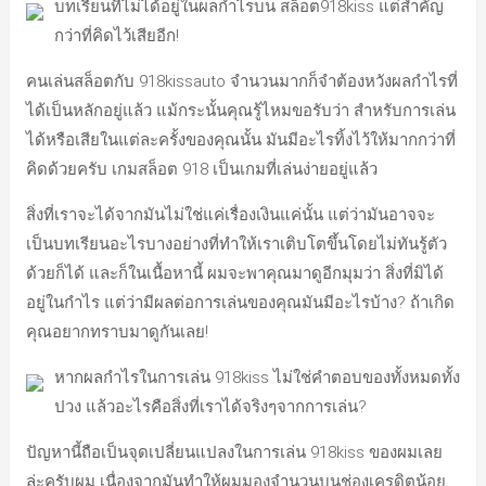
บทเรียนที่ไม่ได้อยู่ในผลกำไรบน สล็อต918kiss แต่สำคัญ
กว่าที่คิดไว้เสียอีก!
คนเล่นสล็อตกับ 918kissauto จำนวนมากก็จำต้องหวังผลกำไรที่
ได้เป็นหลักอยู่แล้ว แม้กระนั้นคุณรู้ไหมขอรับว่า สำหรับการเล่น
ได้หรือเสียในแต่ละครั้งของคุณนั้น มันมีอะไรทิ้งไว้ให้มากกว่าที่
คิดด้วยครับ เกมสล็อต 918 เป็นเกมที่เล่นง่ายอยู่แล้ว
สิ่งที่เราจะได้จากมันไม่ใช่แค่เรื่องเงินแค่นั้น แต่ว่ามันอาจจะ
เป็นบทเรียนอะไรบางอย่างที่ทำให้เราเติบโตขึ้นโดยไม่ทันรู้ตัว
ด้วยก็ได้ และก็ในเนื้อหานี้ ผมจะพาคุณมาดูอีกมุมว่า สิ่งที่มิได้
อยู่ในกำไร แต่ว่ามีผลต่อการเล่นของคุณมันมีอะไรบ้าง? ถ้าเกิด
คุณอยากทราบมาดูกันเลย!
หากผลกำไรในการเล่น 918kiss ไม่ใช่คำตอบของทั้งหมดทั้ง
ปวง แล้วอะไรคือสิ่งที่เราได้จริงๆจากการเล่น?
ปัญหานี้ถือเป็นจุดเปลี่ยนแปลงในการเล่น 918kiss ของผมเลย
ล่ะครับผม เนื่องจากมันทำให้ผมมองจำนวนบนช่องเครดิตน้อย