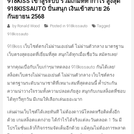
918KISS เข้าสู่ระบบ รวมเกมที่ทำกำไร สูงสุด
918KISSAUTO ปั่นสนุก เงินเข้าสบาย 26
กันยายน 2568
by
Ronald Wood
Posted in
918kissauto
Tagged
918kissauto
918kiss เว็บไซต์ตรงไม่ผ่านเอเย่นต์ ไม่ผ่านตัวกลาง มาตรฐาน
เว็บตรงสุดยอดที่เยี่ยมที่สุด สนุกได้ทุกเมื่อเชื่อวัน สมัครเลย!
หากคุณเบื่อกับเว็บเก่าๆมาทดลอง 918kissauto กันได้เลย!
สล็อตเว็บตรงไม่ผ่านเอเย่นต์ ไม่ผ่านตัวกลาง เว็บไซต์ตรง
มาตรฐานระดับนานาชาติที่เหมาะสมที่สุดตอนนี้ ค้ำประกัน
ความน่าวางใจรวมทั้งความปลอดภัยสูง สนุกกับเกมสล็อตที่ชอบ
ได้ทุกวี่ทุกวัน มีเกมให้เลือกเล่นเยอะมาก
เล่นผ่านเว็บไซต์ได้เลยทันที ไม่ต้องดาวน์โหลดหรือติดตั้งอีก
ด้วย เกมสล็อตแตกง่าย ได้กำไรได้จริงแต่ละวันตลอด 1 วัน มี
โปรโมชั่นแล้วก็กิจกรรมจัดเต็มอีกด้วย แม้คุณไม่ต้องการพลาด