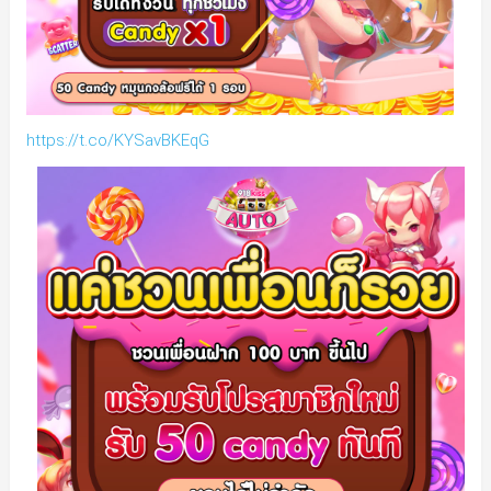
https://t.co/KYSavBKEqG