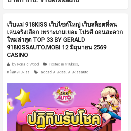
ป้ายกำกับ:
918kissauto
เว็บแม่ 918KISS เว็บไซต์ใหญ่ เว็บสล็อตที่คน
เล่นจริงเลือก เพราะเกมเยอะ โปรดี ถอนสะดวก
ใหม่ล่าสุด TOP 33 BY GERALD
918KISSAUTO.MOBI 12 มิถุนายน 2569
CASINO
by
Ronald Wood
Posted in
918kiss
,
สล็อต918kiss
Tagged
918kiss
,
918kissauto