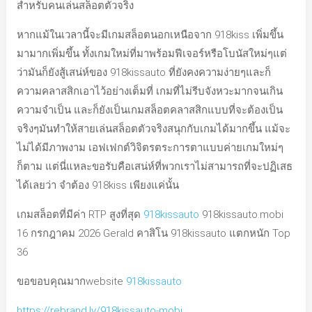
สำหรับคนเล่นสล็อตตัวจริง
หากแม้ในเวลานี้จะมีเกมสล็อตนอกเหนือจาก 918kiss เพิ่มขึ้น
มามากเพิ่มขึ้น ทั้งเกมใหม่ที่มาพร้อมฟีเจอร์หรือโบนัสใหม่ๆแต่
ว่ามันก็ยังสู้เสน่ห์ของ 918kissauto ที่ยังคงความง่ายๆและก็
ความคลาสสิกเอาไว้อย่างเต็มที่ เกมที่ไม่รีบจังหวะมากจนเกิน
ความจำเป็น และก็ยังเป็นเกมสล็อตคลาสสิกแบบที่จะต้องเป็น
จริงๆมันทำให้สายเล่นสล็อตตัวจริงสนุกกับเกมได้มากขึ้น แม้จะ
ไม่ได้มีภาพงาม เอฟเฟกต์วิจิตรตระการตาแบบค่ายเกมใหม่ๆ
ก็ตาม แต่นี่แหละขอรับคือเสน่ห์ที่พวกเราไม่สามารถที่จะปฏิเสธ
ได้เลยว่า จำต้อง 918kiss เพียงแค่นั้น
เกมสล็อตที่มีค่า RTP สูงที่สุด
918kissauto
918kissauto.mobi
16 กรกฎาคม 2026 Gerald คาสิโน 918kissauto แตกหนัก Top
36
ขอขอบคุณมากwebsite
918kissauto
https://rebrand.ly/918kissauto-mobi