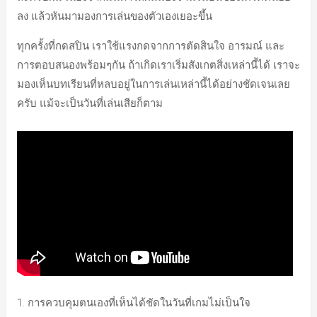
ลง แล้วหันมามองการเล่นของตัวเองเยอะขึ้น
ทุกครั้งที่กดสปิน เราใช้แรงกดจากการตัดสินใจ อารมณ์ และ
การตอบสนองพร้อมๆกัน ถ้าเกิดเราเริ่มสังเกตสิ่งเหล่านี้ได้ เราจะ
มองเห็นบทเรียนที่หลบอยู่ในการเล่นเหล่านี้ได้อย่างชัดเจนเลย
ครับ แม้จะเป็นวันที่เล่นเสียก็ตาม
1. การควบคุมตนเองที่เห็นได้ชัดในวันที่เกมไม่เป็นใจ