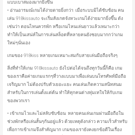
แบบเบาสมองมากยิ่งขึ้น
• อ่านอารมณ์เกมได้ง่ายดายยิ่งกว่า: เมื่อระบบมิได้ซับซ้อน คน
เล่น 918kissauto จะเริ่มสังเกตจังหวะเกมได้ง่ายมากยิ่งขึ้น ดัง
เช่นว่า ตอนไหนควรพัก หรือเกมไหนเล่นยาวแล้วเหมาะกว่า
ทำให้เป็นเสน่ห์ในการเล่นสล็อตที่หลายคนยังชอบมากกว่าเกม
ใหม่ๆนั่นเอง
เกมของ 918kiss หลายเกมเหมาะสมกับสายเล่นมือถือจริงๆ
สิ่งที่ทำให้เกม 918kissauto ยังไปต่อได้จนถึงทุกวันนี้ก็คือ เกม
ของเราคือค่ายเกมแรกๆที่วางแบบมาเพื่อเล่นบนโทรศัพท์มือถือ
เจริญมาก ไม่ต้องปรับตัวเยอะแยะ คนเล่นเกิดความสนิทสนม
สำหรับในการเล่นตั้งแต่ต้น ทำให้ทุกคนต่างทุ่มเทใจให้กับเกม
ของพวกเรา
• เข้าเกมไวและไม่สลับซับซ้อน: หลายคนเล่นเกมผ่านมือถือใน
ช่วงพักหรือเล่นสั้นๆกันอยู่แล้ว ด้วยเหตุดังกล่าว ความเร็วสำหรับ
เพื่อการเข้าเกมจึงสำคัญมาก เกมของเรายังคงยกข้อดีในเรื่อง