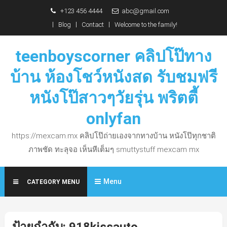
Skip
+123 456 4444
abc@gmail.com
to
Blog
Contact
Welcome to the family!
content
teenboyscorner คลิปโป๊ทาง
บ้าน ห้องโชว์หนังสด รับชมฟรี
หนังโป๊สาวๆวัยรุ่น พริตตี้
onlyfan
https://mexcam.mx คลิปโป๊ถ่ายเองจากทางบ้าน หนังโป๊ทุกชาติ
ภาพชัด ทะลุจอ เห็นหีเต็มๆ smuttystuff mexcam mx
Menu
CATEGORY MENU