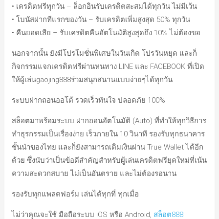
• เครดิตฟรีทุกวัน – ล็อกอินรับเครดิตสะสมได้ทุกวัน ไม่มีเว้น
• โบนัสฝากทีแรกของวัน – รับเครดิตเพิ่มสูงสุด 50% ทุกวัน
• คืนยอดเสีย – รับเครดิตคืนอัตโนมัติสูงสุดถึง 10% ไม่ต้องขอ
นอกจากนั้น ยังมีโปรโมชั่นพิเศษในวันเกิด โปรวันหยุด และก็
กิจกรรมแจกเครดิตฟรีผ่านหนทาง LINE และ FACEBOOK ที่เปิด
ให้ผู้เล่นgaojing888ร่วมสนุกสนานแบบง่ายๆได้ทุกวัน
ระบบฝากถอนออโต้ รวดเร็วทันใจ ปลอดภัย 100%
สล็อตมาพร้อมระบบ ฝากถอนอัตโนมัติ (Auto) ที่ทำให้ทุกวิธีการ
ทำธุรกรรมเป็นเรื่องง่าย เร็วภายใน 10 วินาที รองรับทุกธนาคาร
ชั้นนำของไทย และก็ยังสามารถเติมเงินผ่าน True Wallet ได้อีก
ด้วย ซึ่งนับว่าเป็นข้อดีสำคัญสำหรับผู้เล่นเครดิตฟรียุคใหม่ที่เน้น
ความสะดวกสบาย ไม่เป็นอันตราย และไม่ต้องรอนาน
รองรับทุกแพลตฟอร์ม เล่นได้ทุกที่ ทุกเมื่อ
ไม่ว่าคุณจะใช้ มือถือระบบ iOS หรือ Android,
สล็อต888