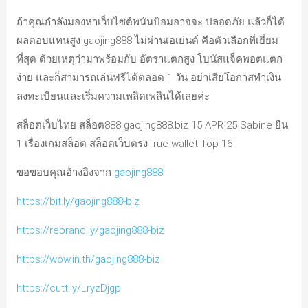
ถ้าคุณกำลังมองหาเว็บไซต์พนันป้อมอาจจะ ปลอดภัย แล้วก็ได้
ผลตอบแทนสูง gaojing888 ไม่ผ่านเอเย่นต์ คือตัวเลือกที่เยี่ยม
ที่สุด ด้วยเหตุว่ามาพร้อมกับ อัตราแตกสูง โบนัสแจ็คพอตแตก
ง่าย และก็สามารถเล่นฟรีได้ตลอด 1 วัน อย่าเสียโอกาสทำเงิน
ลงทะเบียนและเริ่มความเพลิดเพลินได้เลยค่ะ
สล็อตเว็บไทย สล็อต888 gaojing888.biz 15 APR 25 Sabine ยืน
1 เรื่องเกมสล็อต สล็อตเว็บตรงTrue wallet Top 16
ขอขอบคุณอ้างอิงจาก
gaojing888
https://bit.ly/gaojing888-biz
https://rebrand.ly/gaojing888-biz
https://wow.in.th/gaojing888-biz
https://cutt.ly/LryzDjgp