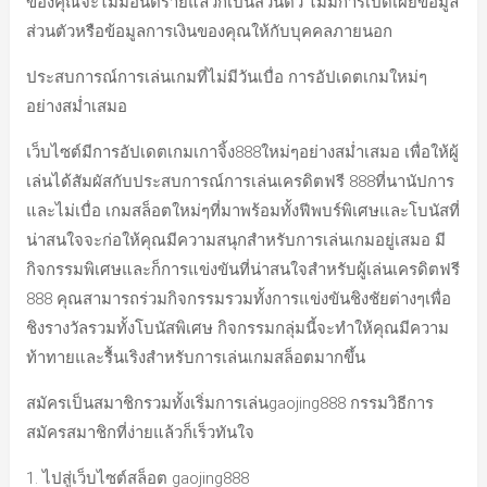
ของคุณจะไม่มีอันตรายแล้วก็เป็นส่วนตัว ไม่มีการเปิดเผยข้อมูล
ส่วนตัวหรือข้อมูลการเงินของคุณให้กับบุคคลภายนอก
ประสบการณ์การเล่นเกมที่ไม่มีวันเบื่อ การอัปเดตเกมใหม่ๆ
อย่างสม่ำเสมอ
เว็บไซต์มีการอัปเดตเกมเกาจิ้ง888ใหม่ๆอย่างสม่ำเสมอ เพื่อให้ผู้
เล่นได้สัมผัสกับประสบการณ์การเล่นเครดิตฟรี 888ที่นานัปการ
และไม่เบื่อ เกมสล็อตใหม่ๆที่มาพร้อมทั้งฟีพบร์พิเศษและโบนัสที่
น่าสนใจจะก่อให้คุณมีความสนุกสำหรับการเล่นเกมอยู่เสมอ มี
กิจกรรมพิเศษและก็การแข่งขันที่น่าสนใจสำหรับผู้เล่นเครดิตฟรี
888 คุณสามารถร่วมกิจกรรมรวมทั้งการแข่งขันชิงชัยต่างๆเพื่อ
ชิงรางวัลรวมทั้งโบนัสพิเศษ กิจกรรมกลุ่มนี้จะทำให้คุณมีความ
ท้าทายและรื้นเริงสำหรับการเล่นเกมสล็อตมากขึ้น
สมัครเป็นสมาชิกรวมทั้งเริ่มการเล่นgaojing888 กรรมวิธีการ
สมัครสมาชิกที่ง่ายแล้วก็เร็วทันใจ
1. ไปสู่เว็บไซต์สล็อต gaojing888