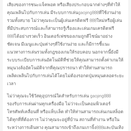
เสียงของการชนะแจ็คพอต หรือเสียงประกอบฉากต่างๆที่ทำให้
คุณเพลินไปกับการเล่น มีระบบการเล่นgaojing888ที่ใช้งานง่าย
รวมทั้งสบาย ไม่ว่าคุณจะเป็นผู้เล่นเครดิตฟรี 888ใหม่หรือผู้เล่น
ที่มีประสบการณ์และก็สามารถรู้เรื่องและเล่นเกมเครดิตฟรี
888ได้อย่างรวดเร็ว อินเตอร์เฟซของเกมถูกดีไซน์มาอย่าง
ชัดเจน มีเมนูและปุ่มต่างๆที่ใช้งานง่าย และก็มีการชี้แนะ
แนวทางการเล่นรวมทั้งกฎของเกมให้รอบคอบ นอกจากนี้ยังมี
ระบบระเบียบการเล่นอัตโนมัติที่ช่วยให้คุณสามารถตั้งค่าเกมให้
หมุนวงล้ออัตโนมัติจากที่คุณปรารถนา ทำให้ท่านสามารถ
เพลิดเพลินไปกับการเล่นได้โดยไม่ต้องรอกดปุ่มหมุนตลอดระยะ
เวลา
ไม่ว่าคุณจะใช้วัสดุอุปกรณ์ใดสำหรับการเล่น gaojing888
รองรับการเล่นผ่านทุกเครื่องมือ ไม่ว่าจะเป็นคอมพิวเตอร์
โทรศัพท์เคลื่อนที่ หรือแท็บเล็ต ทำให้ท่านสามารถเล่นเกมสล็อต
ได้ทุกที่ที่ต้องการ ไม่ว่าคุณจะอยู่ที่บ้าน สถานที่ทำงาน หรือใน
ระหว่างการเดินทาง คุณสามารถเข้าถึงเกมเกาจิ้ง888และบันเทิง