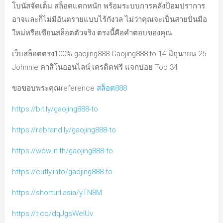
โบนัสจัดเต็ม สล็อตแตกหนัก พร้อมระบบการคลังป้อมปราการ
อาจและก็ไม่มีอันตรายแบบไร้กังวล ไม่ว่าคุณจะเป็นสายปั่นมือ
ใหม่หรือเซียนสล็อตตัวจริง ตรงนี้คือคำตอบของคุณ
เว็บสล็อตตรง100% gaojing888 Gaojing888.to 14 มิถุนายน 25
Johnnie คาสิโนออนไลน์ เครดิตฟรี แจกบ่อย Top 34
ขอขอบพระคุณreference
สล็อต888
https://bit.ly/gaojing888-to
https://rebrand.ly/gaojing888-to
https://wow.in.th/gaojing888-to
https://cutly.info/gaojing888-to
https://shorturl.asia/yTN8M
https://t.co/dqJgsWeIUv