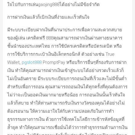
ใจไปกับการเล่นgaojing888ได้อย่างไม่มีข้อจำกัด
การฝากเงินแล้วก็เบิกเงินที่ง่ายและเร็วทันใจ
มีระบบระเบียบฝากเงินที่นานาประการเพื่อความสะดวกสบาย
ของผู้เล่น เครดิตฟรี 888คุณสามารถฝากเงินผ่านทางธนาคาร
ชั้นนำของประเทศไทย การใช้บัตรเครดิตหรือบัตรเดบิต หรือ
การใช้บริการกระเป๋าเงินอิเล็กทรอนิกส์ ตัวอย่างเช่น True
Wallet,
pgslot888
PromptPay หรือบริการอื่นๆที่รองรับการฝาก
เงิน ทำให้คุณสามารถฝากเงินเข้าสู่ระบบได้อย่างรวดเร็วแล้วก็
ไม่เป็นอันตราย มีระบบระเบียบการถอนเงินที่เร็วและไม่มีขั้นต่ำ
สำหรับเพื่อการถอน คุณสามารถถอนเงินได้ทุกครั้งที่คุณต้องการ
ไม่ว่าจะเป็นยอดเงินมากมายหรือน้อย การถอนเงินนั้นเร็วทันใจ
แล้วก็สบาย ทำให้ท่านสามารถรับเงินรางวัลของคุณได้อย่างไม่
ต้องรอนาน ให้ความเอาใจใส่กับความปลอดภัยในการทำ
ธุรกรรมทางการเงิน ด้วยการใช้เทคโนโลยีการเข้ารหัสข้อมูลที่
ล้ำยุค ทำให้คุณสามารถเชื่อมั่นได้ว่าการทำธุรกรรมด้านการเงิน