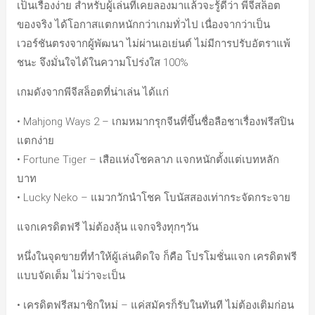
เป็นเรื่องง่าย สำหรับผู้เล่นที่เคยลองมาแล้วจะรู้ดีว่า พีจีสล็อต
ของจริง ได้โอกาสแตกหนักกว่าเกมทั่วไป เนื่องจากว่าเป็น
เวอร์ชันตรงจากผู้พัฒนา ไม่ผ่านเอเย่นต์ ไม่มีการปรับอัตราแพ้
ชนะ จึงมั่นใจได้ในความโปร่งใส 100%
เกมดังจากพีจีสล็อตที่น่าเล่น ได้แก่
• Mahjong Ways 2 – เกมหมากรุกจีนที่ขึ้นชื่อลือชาเรื่องฟรีสปิน
แตกง่าย
• Fortune Tiger – เสือแห่งโชคลาภ แจกหนักตั้งแต่เบทหลัก
บาท
• Lucky Neko – แมวกวักนำโชค โบนัสสองเท่ากระจัดกระจาย
แจกเครดิตฟรี ไม่ต้องลุ้น แจกจริงทุกๆวัน
หนึ่งในจุดขายที่ทำให้ผู้เล่นติดใจ ก็คือ โปรโมชั่นแจก เครดิตฟรี
แบบจัดเต็ม ไม่ว่าจะเป็น
• เครดิตฟรีสมาชิกใหม่ – แค่สมัครก็รับในทันที ไม่ต้องเติมก่อน