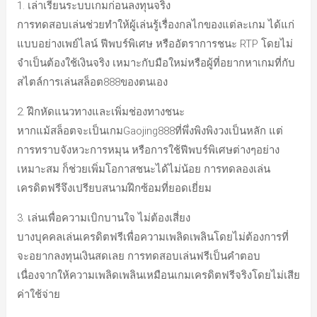
1. เล่าเรียนระบบเกมก่อนลงทุนจริง
การทดสอบเล่นช่วยทำให้ผู้เล่นรู้เรื่องกลไกของแต่ละเกม ได้แก่
แบบอย่างเพย์ไลน์ ฟีพบร์พิเศษ หรืออัตราการชนะ RTP โดยไม่
จำเป็นต้องใช้เงินจริง เหมาะกับมือใหม่หรือผู้ที่อยากหาเกมที่กับ
สไตล์การเล่นสล็อต888ของตนเอง
2. ฝึกหัดแนวทางและเพิ่มช่องทางชนะ
หากแม้สล็อตจะเป็นเกมGaojing888ที่พึ่งพิงพิงวงเป็นหลัก แต่
การทราบจังหวะการหมุน หรือการใช้ฟีพบร์พิเศษต่างๆอย่าง
เหมาะสม ก็ช่วยเพิ่มโอกาสชนะได้ไม่น้อย การทดลองเล่น
เครดิตฟรีจึงเปรียบสนามฝึกซ้อมที่ยอดเยี่ยม
3. เล่นเพื่อความเบิกบานใจ ไม่ต้องเสี่ยง
บางบุคคลเล่นเครดิตฟรีเพื่อความเพลิดเพลินโดยไม่ต้องการที่
จะอยากลงทุนเงินสดเลย การทดสอบเล่นฟรีเป็นคำตอบ
เนื่องจากให้ความเพลิดเพลินเหมือนเกมเครดิตฟรีจริงโดยไม่เสีย
ค่าใช้จ่าย