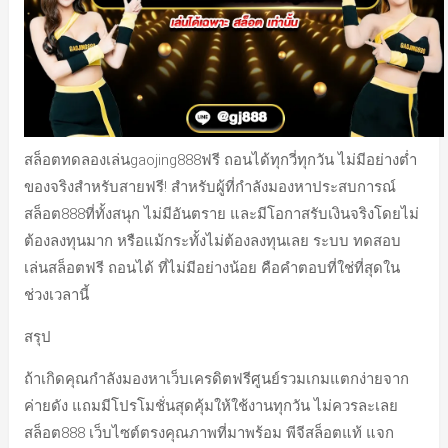
สล็อตทดลองเล่นgaojing888ฟรี ถอนได้ทุกวี่ทุกวัน ไม่มีอย่างต่ำ
ของจริงสำหรับสายฟรี! สำหรับผู้ที่กำลังมองหาประสบการณ์
สล็อต888ที่ทั้งสนุก ไม่มีอันตราย และมีโอกาสรับเงินจริงโดยไม่
ต้องลงทุนมาก หรือแม้กระทั้งไม่ต้องลงทุนเลย ระบบ ทดสอบ
เล่นสล็อตฟรี ถอนได้ ที่ไม่มีอย่างน้อย คือคำตอบที่ใช่ที่สุดใน
ช่วงเวลานี้
สรุป
ถ้าเกิดคุณกำลังมองหาเว็บเครดิตฟรีศูนย์รวมเกมแตกง่ายจาก
ค่ายดัง แถมมีโปรโมชั่นสุดคุ้มให้ใช้งานทุกวัน ไม่ควรละเลย
สล็อต888 เว็บไซต์ตรงคุณภาพที่มาพร้อม พีจีสล็อตแท้ แจก