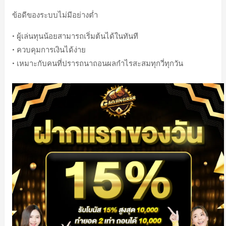
ข้อดีของระบบไม่มีอย่างต่ำ
• ผู้เล่นทุนน้อยสามารถเริ่มต้นได้ในทันที
• ควบคุมการเงินได้ง่าย
• เหมาะกับคนที่ปรารถนาถอนผลกำไรสะสมทุกวี่ทุกวัน