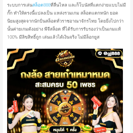
ระบบการเล่น
สล็อต888
ที่ลื่นไหล และก็โบนัสที่แตกง่ายแบบไม่มี
กั๊ก ทำให้ตรงนี้แปลงเป็น แหล่งรวมเกม สล็อตแตกหนัก ยอด
นิยมสูงสุดจากนักปั่นสล็อตทั่วราชอาณาจักรไทย โดยยิ่งไปกว่า
นั้นค่ายเกมดังอย่าง พีจีสล็อต ที่ได้รับการรับรองว่าเป็นเกมแท้
100% มีลิขสิทธิ์ถูก เล่นแล้วได้เงินจริง ไม่มีล็อกยูส