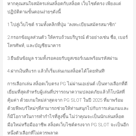
หากคุณสนใจสมัครเล่นสล็อตกับสล็อต เว็บไซต์ตรง เพียงแต่
ปฏิบัติตามขั้นตอนง่ายๆดังนี้:
1.ไปสู่เว็บไซต์ รวมทั้งคลิกที่ปุ่ม “ลงทะเบียนสมัครสมาชิก”
2.กรอกข้อมูลส่วนตัว ให้ครบถ้วนบริบูรณ์ ตัวอย่างเช่น ชื่อ, เบอร์
โทรศัพท์, และบัญชีธนาคาร
3.ยืนยันข้อมูล รวมทั้งรอคอยรับยูสเซอร์เนมพร้อมรหัสผ่าน
4.ฝากเงินทีแรก แล้วก็เริ่มเล่นเกมสล็อตได้โดยทันที!
การเลือกเล่น สล็อตเว็บตรง PG ไม่ผ่านเอเย่นต์ เป็นทางเลือกที่ดี
เยี่ยมที่สุดสำหรับผู้เล่นที่ปรารถนาความปลอดภัยแล้วก็โบนัสที่
คุ้มค่า ด้วยเกมใหม่ล่าสุดจาก PG SLOT ในปี 2025 ที่มาพร้อม
ด้วยฟีพบร์ใหม่ๆที่สามารถช่วยให้ท่านสนุกไปกับการเล่นเกมและ
ก็มีโอกาสในการทำกำไรที่สูงขึ้น ไม่ว่าคุณจะเป็นนักเล่นสล็อต
มือใหม่หรือมืออาชีพ สล็อตเว็บไซต์ตรงจาก PG SLOT จะเป็นอีก
หนึ่งตัวเลือกที่ไม่ควรพลาด