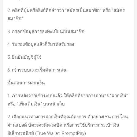
2. คลิกที่ปุ่มหรือลิงก์ที่กล่าวว่า “สมัครเป็นสมาชิก” หรือ “สมัคร
สมาชิก”
3. กรอกข้อมูลการลงทะเบียนเป็นสมาชิก
4. รับรองข้อมูลแล้วก็รับรหัสรับรอง
5. ยืนยันบัญชีผู้ใช้
6. เข้าระบบและเริ่มต้นการเล่น
ขั้นตอนการฝากเงิน
1. ภายหลังจากเข้าระบบแล้ว ให้คลิกที่รายการอาหาร “ฝากเงิน”
หรือ “เพิ่มเติมเงิน” บนหน้าเว็บ
2. เลือกแนวทางการฝากเงินที่คุณต้องการ ตัวอย่างเช่น การโอน
ผ่านแบงค์ บัตรเครดิต/เดบิต หรือการใช้บริการกระเป๋าเงิน
อิเล็กทรอนิกส์ (True Wallet, PromptPay)