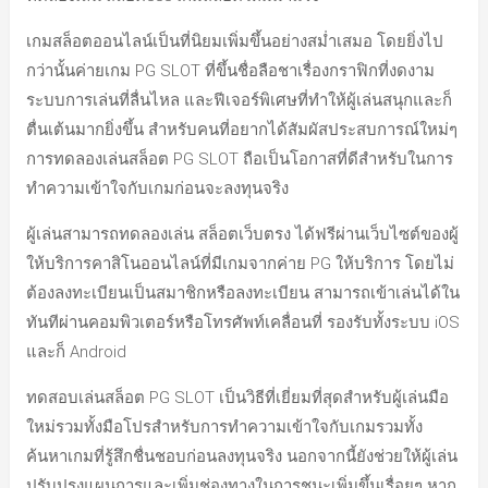
เกมสล็อตออนไลน์เป็นที่นิยมเพิ่มขึ้นอย่างสม่ำเสมอ โดยยิ่งไป
กว่านั้นค่ายเกม PG SLOT ที่ขึ้นชื่อลือชาเรื่องกราฟิกที่งดงาม
ระบบการเล่นที่ลื่นไหล และฟีเจอร์พิเศษที่ทำให้ผู้เล่นสนุกและก็
ตื่นเต้นมากยิ่งขึ้น สำหรับคนที่อยากได้สัมผัสประสบการณ์ใหม่ๆ
การทดลองเล่นสล็อต PG SLOT ถือเป็นโอกาสที่ดีสำหรับในการ
ทำความเข้าใจกับเกมก่อนจะลงทุนจริง
ผู้เล่นสามารถทดลองเล่น สล็อตเว็บตรง ได้ฟรีผ่านเว็บไซต์ของผู้
ให้บริการคาสิโนออนไลน์ที่มีเกมจากค่าย PG ให้บริการ โดยไม่
ต้องลงทะเบียนเป็นสมาชิกหรือลงทะเบียน สามารถเข้าเล่นได้ใน
ทันทีผ่านคอมพิวเตอร์หรือโทรศัพท์เคลื่อนที่ รองรับทั้งระบบ iOS
และก็ Android
ทดสอบเล่นสล็อต PG SLOT เป็นวิธีที่เยี่ยมที่สุดสำหรับผู้เล่นมือ
ใหม่รวมทั้งมือโปรสำหรับการทำความเข้าใจกับเกมรวมทั้ง
ค้นหาเกมที่รู้สึกชื่นชอบก่อนลงทุนจริง นอกจากนี้ยังช่วยให้ผู้เล่น
ปรับปรุงแผนการและเพิ่มช่องทางในการชนะเพิ่มขึ้นเรื่อยๆ หาก