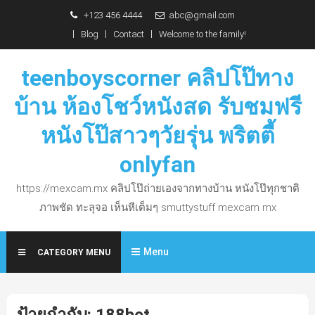
Skip
+123 456 4444
abc@gmail.com
to
Blog
Contact
Welcome to the family!
content
teenboyscorner คลิปโป๊ทาง
บ้าน ห้องโชว์หนังสด รับชมฟรี
หนังโป๊สาวๆวัยรุ่น พริตตี้
onlyfan
https://mexcam.mx คลิปโป๊ถ่ายเองจากทางบ้าน หนังโป๊ทุกชาติ
ภาพชัด ทะลุจอ เห็นหีเต็มๆ smuttystuff mexcam mx
Menu
CATEGORY MENU