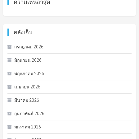
ความเห็นล่าสุด
คลังเก็บ
กรกฎาคม 2026
มิถุนายน 2026
พฤษภาคม 2026
เมษายน 2026
มีนาคม 2026
กุมภาพันธ์ 2026
มกราคม 2026