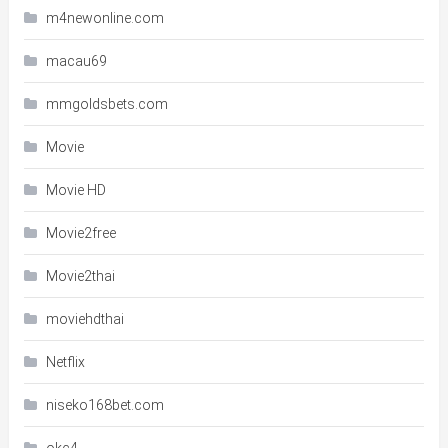
m4newonline.com
macau69
mmgoldsbets.com
Movie
Movie HD
Movie2free
Movie2thai
moviehdthai
Netflix
niseko168bet.com