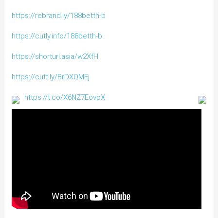
https://rebrand.ly/188betth-b
https://cutly.info/188betth-b
https://shorturl.asia/w2XfH
https://cutt.ly/BrDXQMEj
https://t.co/X6NZ7EovpX