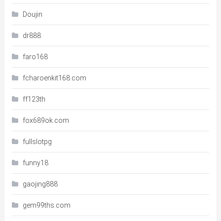
Doujin
dr888
faro168
fcharoenkit168.com
ff123th
fox689ok.com
fullslotpg
funny18
gaojing888
gem99ths.com