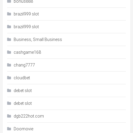
bonus888
brazil999 slot
brazil999 slot
Business, Small Business
cashgame168
chang7777
cloudbet
debet slot
debet slot
dgb222hot.com
Doomovie