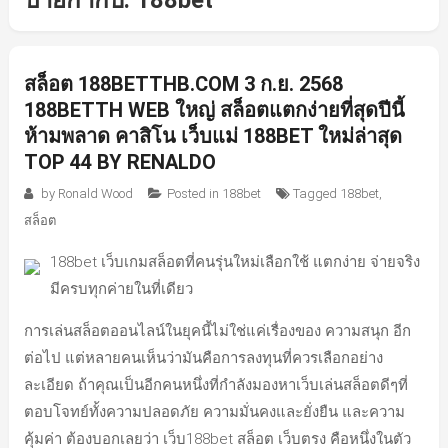
ป้ายกำกับ:
188bet
สล็อต 188BETTHB.COM 3 ก.ย. 2568
188BETTH WEB ใหญ่ สล็อตแตกง่ายที่สุดปีนี้
ห้ามพลาด คาสิโน เว็บแม่ 188BET ใหม่ล่าสุด
TOP 44 BY RENALDO
by
Ronald Wood
Posted in
188bet
Tagged
188bet
,
สล็อต
188bet เว็บเกมสล็อตที่คนรุ่นใหม่เลือกใช้ แตกง่าย จ่ายจริง
มีครบทุกค่ายในที่เดียว
การเล่นสล็อตออนไลน์ในยุคนี้ไม่ใช่แค่เรื่องของ ความสนุก อีก
ต่อไป แต่หลายคนเห็นว่ามันคือการลงทุนที่ควรเลือกอย่าง
ละเอียด ถ้าคุณเป็นอีกคนหนึ่งที่กำลังมองหาเว็บเล่นสล็อตดีๆที่
ตอบโจทย์ทั้งความปลอดภัย ความมั่นคงและยั่งยืน และความ
คุ้มค่า ต้องบอกเลยว่า เว็บ188bet สล็อต เว็บตรง คือหนึ่งในตัว