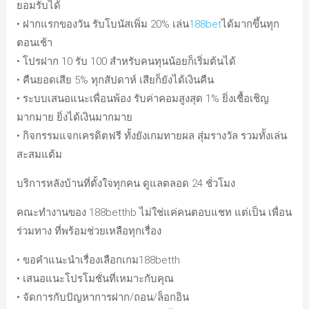
ยอมรับได้
• ฝากแรกของวัน รับโบนัสเพิ่ม 20% เล่น
188bet
ได้มากขึ้นทุก
ตอนเช้า
• โปรฝาก 10 รับ 100 สำหรับคนทุนน้อยก็เริ่มต้นได้
• คืนยอดเสีย 5% ทุกสัปดาห์ เสียก็ยังได้เงินคืน
• ระบบเสนอแนะเพื่อนพ้อง รับค่าคอมสูงสุด 1% ยิ่งเชื้อเชิญ
มากมาย ยิ่งได้เงินมากมาย
• กิจกรรมแจกเครดิตฟรี ทั้งยังเกมทายผล สุ่มรางวัล รวมทั้งเล่น
สะสมแต้ม
บริการหลังบ้านที่ตั้งใจทุกคน ดูแลตลอด 24 ชั่วโมง
คณะทำงานของ 188betthb ไม่ใช่แค่คนตอบแชท แต่เป็น เพื่อน
ร่วมทาง ที่พร้อมช่วยเหลือทุกเรื่อง
• ขอคำแนะนำเรื่องเลือกเกม188betth
• เสนอแนะโปรโมชั่นที่เหมาะกับคุณ
• จัดการกับปัญหาการฝาก/ถอน/ล็อกอิน