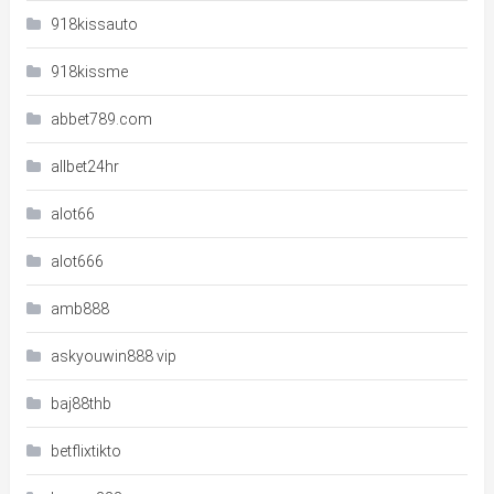
918kissauto
918kissme
abbet789.com
allbet24hr
alot66
alot666
amb888
askyouwin888 vip
baj88thb
betflixtikto