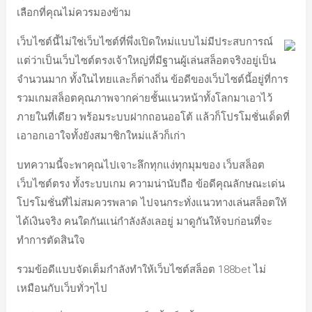
เลือกที่คุณไม่ควรมองข้าม
เว็บไซต์นี้ไม่ใช่เว็บไซต์ที่พึ่งเปิดใหม่แบบไม่มีประสบการณ์
แต่ว่าเป็นเว็บไซต์ตรงเจ้าใหญ่ที่มีฐานผู้เล่นสล็อตจริงอยู่เป็น
จำนวนมาก ทั้งในไทยและก็ต่างถิ่น ข้อดีของเว็บไซต์นี้อยู่ที่การ
รวมเกมสล็อตคุณภาพจากค่ายชั้นแนวหน้าทั้งโลกมาเอาไว้
ภายในที่เดียว พร้อมระบบฝากถอนออโต้ แล้วก็โปรโมชั่นเด็ดที่
เอาอกเอาใจทั้งยังสมาชิกใหม่แล้วก็เก่า
บทความนี้จะพาคุณไปเจาะลึกทุกแง่ทุกมุมของ เว็บสล็อต
เว็บไซต์ตรง ทั้งระบบเกม ความน่านับถือ ข้อดีคุณลักษณะเด่น
โปรโมชั่นที่ไม่สมควรพลาด ไปจนกระทั่งแนวทางเล่นสล็อตให้
ได้เงินจริง คนใดกันแน่กำลังลังเลอยู่ มาดูกันให้จบก่อนที่จะ
ทำการตัดสินใจ
รวมข้อดีแบบจัดเต็มกำลังทำให้เว็บไซต์สล็อต 188bet ไม่
เหมือนกับเว็บทั่วๆไป