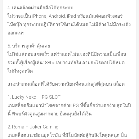
4. เล่นสล็อตผ่านมือถือได้ทุกระบบ
ไม่ว่าจะเป็น iPhone, Android, iPad หรือแม้แต่คอมพิวเตอร์
โน้ตบุ๊ก ทุกระบบปฏิบัติการใช้งานได้หมด ไม่มีค้าง ไม่มีกระเด้ง
ออกแน่ๆ
5. บริการลูกค้าคุ้นเคย
ไม่ใช่แค่ตอบแชทเร็ว แต่ว่าแอดไม่นของที่นี่มีความเป็นเพื่อน
รวมทั้งรู้เรื่องผู้เล่น188betอย่างแท้จริง ถามอะไรตอบได้หมด
ไม่มีหงุดหงิด
แนะนำเกมสล็อตที่ได้รับความนิยมที่คนเล่นสูงที่สุดบน สล็อต
1. Lucky Neko – PG SLOT
เกมสล็อตธีมแมวนำโชคจากค่าย PG ที่ขึ้นชื่อว่าแตกง่ายสุดในปี
นี้ ฟีพบร์ตัวคูณสูงมากมาย ยิ่งหมุนยิ่งได้เงิน
2. Roma – Joker Gaming
เกมสล็อตแนวย้อนยุคโรมัน ที่มีโบนัสต่อสู้กับสิงโตสุดสนุก ปั่น