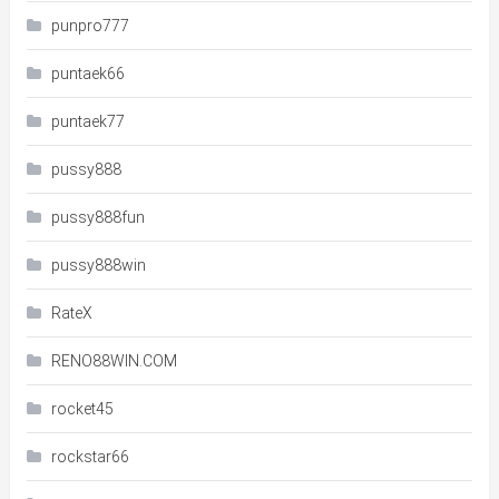
punpro777
puntaek66
puntaek77
pussy888
pussy888fun
pussy888win
RateX
RENO88WIN.COM
rocket45
rockstar66