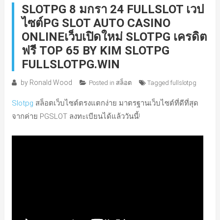
SLOTPG 8 มกรา 24 FULLSLOT เวป
ไซต์PG SLOT AUTO CASINO
ONLINEเว็บเปิดใหม่ SLOTPG เครดิต
ฟรี TOP 65 BY KIM SLOTPG
FULLSLOTPG.WIN
by
Ronald Wood
Posted in
สล็อต
Tagged
fullslotpg
Slotpg
สล็อตเว็บไซต์ตรงแตกง่าย มาตรฐานเว็บไซต์ที่ดีที่สุด
จากค่าย PGSLOT ลงทะเบียนได้แล้ววันนี้!