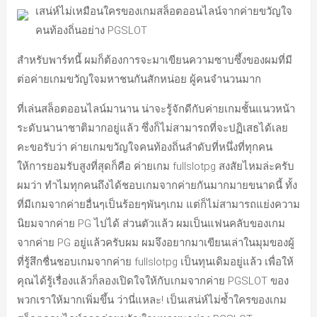
เสน่ห์ไม่เหมือนใครของเกมสล็อตออนไลน์จากค่ายขวัญใจ
คนท้องถิ่นอย่าง PGSLOT
สำหรับพาร์ทนี้ ผมก็ต้องการจะมาเขียนความซาบซึ้งของผมที่มี
ต่อค่ายเกมขวัญใจมหาชนกันสักหน่อย ผู้คนจำนวนมาก
ที่เล่นสล็อตออนไลน์มานาน น่าจะรู้จักดีกับค่ายเกมชั้นแนวหน้า
ระดับนานาชาติมากอยู่แล้ว ซึ่งก็ไม่สามารถที่จะปฏิเสธได้เลย
คะขอรับว่า ค่ายเกมขวัญใจคนท้องถิ่นลำดับที่หนึ่งที่ทุกคน
ให้การยอมรับสูงที่สุดก็คือ ค่ายเกม fullslotpg สงสัยไหมล่ะครับ
ผมว่า ทำไมทุกคนถึงได้ชอบเกมจากค่ายกันมากมายขนาดนี้ ทั้ง
ที่มีเกมจากค่ายอื่นๆเป็นร้อยๆพันๆเกม แต่ก็ไม่สามารถแย่งความ
นิยมจากค่าย PG ไปได้ ส่วนตัวแล้ว ผมเป็นแฟนคลับของเกม
จากค่าย PG อยู่แล้วครับผม ผมจึงอยากมาเขียนเล่าในมุมของผู้
ที่รู้สึกชื่นชอบเกมจากค่าย fullslotpg เป็นทุนเดิมอยู่แล้ว เพื่อให้
คุณได้รู้เรื่องแล้วก็ลองเปิดใจให้กับเกมจากค่าย PGSLOT ของ
พวกเราให้มากเพิ่มขึ้น ว่านี่แหละ! เป็นเสน่ห์ไม่ซ้ำใครของเกม