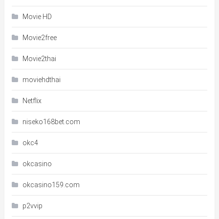
Movie HD
Movie2free
Movie2thai
moviehdthai
Netflix
niseko168bet.com
okc4
okcasino
okcasino159.com
p2vvip