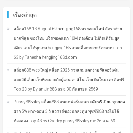
เรื่องล่าสุด
สล็อต168 13 August 69 hengjing168 หวยออนไลน์ อัตราจ่าย
มากที่สุด ของไทย แจ็คพอตแตก 10M ต่อเดือน ไม่ติดเทิร์น ยูส
เดียว เล่นได้ทุกเกม hengjing168 เกมสล็อตหลายร้อยแบบ Top
63 by Tanesha hengjing168d.com
สล็อต888 webใหญ่ สล็อต 2026 รวมเกมแตกง่าย ฟีเจอร์เด่น
และวิธีเลือกเว็บที่เหมาะกับผู้เล่น คาสิโน เว็บเปิดใหม่ เครดิตฟรี
Top 23 by Dylan Jin888.asia 30 กันยายน 2569
Pussy888play สล็อต888 แพลตฟอร์มเกมระดับพรีเมียม ทุกยอด
ฝาก 5% ฝาก-ถอน 3 วิ สวรรค์ของนักลงทุน พุซซี่888 รอไม่ได้
ต้องลอง Top 43 by Charley pussy888play.me 26 ส.ค. 69