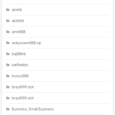
alot66
alot666
amb888
askyouwin888 vip
baj88thb
betflixtikto
bonus888
brazil999 slot
brazil999 slot
Business, Small Business