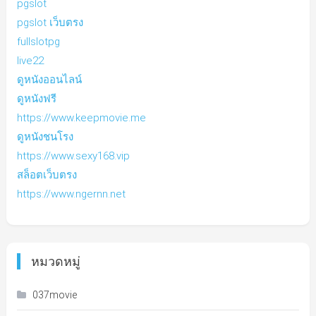
pgslot
pgslot เว็บตรง
fullslotpg
live22
ดูหนังออนไลน์
ดูหนังฟรี
https://www.keepmovie.me
ดูหนังชนโรง
https://www.sexy168.vip
สล็อตเว็บตรง
https://www.ngernn.net
หมวดหมู่
037movie