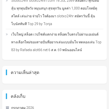
Slotxo24hr slotxo24hrf.com 16 JUL 2569 สล็อตxo ทุกบิลมี
ลุ้น ทุกทุนมีหวัง หมุนสนุก สุขทุกวัน มูลค่า 1,000 ตอบโจทย์ทุ
สไตล์ เล่นง่าย จ่ายไว ใจต้องมา slotxo24hr สมัครวันนี้ ลุ้น
โบนัสทันที Top 29 by Tonja
เว็บใหญ่ สล็อต เวปไซต์แตกง่าย สล็อตเว็บตรงไม่ผ่านเอเย่นต์
ทางเลือกใหม่ของสายปั่นที่อยากเล่นแบบมั่นใจ ทดลองเล่น Top
83 by Rafaela alot66.net 6 ส.ค. 69 พนันออนไลน์
ความเห็นล่าสุด
คลังเก็บ
กรกฎาคม 2026