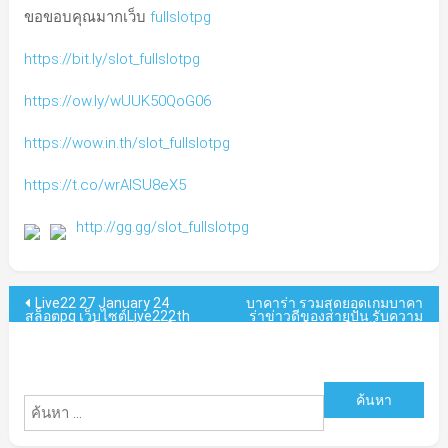
ขอขอบคุณมากเว็บ
fullslotpg
https://bit.ly/slot_fullslotpg
https://ow.ly/wUUK50QoG06
https://wow.in.th/slot_fullslotpg
https://t.co/wrAlSU8eX5
http://gg.gg/slot_fullslotpg
แนะแนว
Live22 27 January 24
บาคาร่า รวมสุดยอดเกมบาคา
สล็อตpg เว็บไซต์Live222th
ร่าข่าวดีของสายปั่น รับความ
ค
live22 คาสิโนออนไลน์เว็บตรง
สะดวกเต็มพิกัดโอนไว บาคา
เรื่อง
สล็อต pg เว็บตรง แตกหนัก
ร่าออนไลน์ โอกาสรวยสูง Top
ส
เครดิตฟรี Top 13 by Sanford
55 by Erika sexyauto168.cc
สล็อตเว็บตรง อันดับ 1
5 กุมภาพันธ์ 2024
live22slot.pro