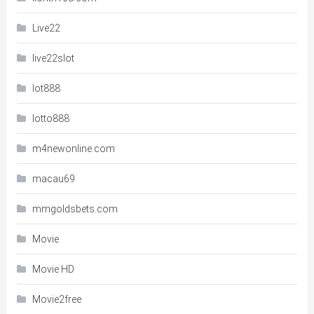
Live22
live22slot
lot888
lotto888
m4newonline.com
macau69
mmgoldsbets.com
Movie
Movie HD
Movie2free