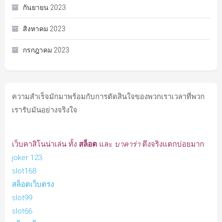
กันยายน 2023
สิงหาคม 2023
กรกฎาคม 2023
ความสำเร็จมักมาพร้อมกับการตัดสินใจของพวกเราเวลาที่พวก
เรารับมันอย่างจริงใจ
เว็บคาสิโนน่าเล่น ทั้ง
สล็อต
และ
บาคาร่า
ตึงจริงแตกบ่อยมาก
joker 123
slot168
สล็อตเว็บตรง
slot99
slot66