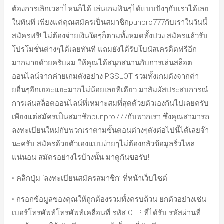
ต้องการเลิกเวลาไหนก็ได้ เล่นเกมฟินๆได้แบบปังๆกับเราได้เลย
ในทันที เพียงแค่คุณสมัครเป็นสมาชิกpunpro777กับเราในวันนี้
สมัครฟรี! ไม่ต้องจ่ายเงินใดๆก็ตามทั้งหมดทั้งปวง สมัครแล้วรับ
โปรโมชั่นต่างๆได้เลยทันที แถมยังได้รับโบนัสเครดิตฟรีอีก
มากมายด้วยครับผม ให้คุณได้สนุกสนานกับการเล่นสล็อต
ออนไลน์จากค่ายเกมดังอย่าง PGSLOT รวมทั้งเกมดังจากค่า
ยอื่นๆอีกเยอะแยะมากไม่น้อยเลยทีเดียว มาสัมผัสประสบการณ์
การเล่นสล็อตออนไลน์ที่เหมาะสมที่สุดด้วยตัวเองกันไปเลยครับ
เพียงแต่สมัครเป็นสมาชิกpunpro777กับพวกเรา ซึ่งคุณสามารถ
ลงทะเบียนใหม่กับพวกเราตามขั้นตอนต่างๆดังต่อไปนี้ได้เลยจ๊า
นะครับ สมัครด้วยตัวเองแบบง่ายๆไม่ต้องกลัวข้อมูลรั่วไหล
แน่นอน สมัครอย่างไรบ้างนั้น มาดูกันขอรับ!
• คลิกปุ่ม ‘ลงทะเบียนสมัครสมาชิก’ ที่หน้าเว็บไซต์
• กรอกข้อมูลของคุณให้ถูกต้องรวมทั้งครบถ้วน ยกตัวอย่างเช่น
เบอร์โทรศัพท์โทรศัพท์เคลื่อนที่ รหัส OTP ที่ได้รับ รหัสผ่านที่