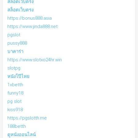
สล็อตเว็บตรง
สล็อตเว็บตรง
https://bonus888.asia
https://www.jinda888.net
pgslot
pussy888
บาคาร่า
https://www.slotxo24hr.win
slotpg
หนังโป๊ไทย
1xbetth
funny18
pg slot
kiss918
https://pgslotth.me
188betth
ดูหนังออนไลน์