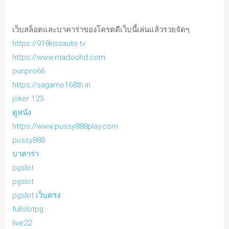
เว็บสล็อตและบาคาร่าของโครตดีเว็บนี้เล่นแล้วรวยจัดๆ
https://918kissauto.tv
https://www.madoohd.com
punpro66
https://sagame168th.in
joker 123
ดูหนัง
https://www.pussy888play.com
pussy888
บาคาร่า
pgslot
pgslot
pgslot เว็บตรง
fullslotpg
live22