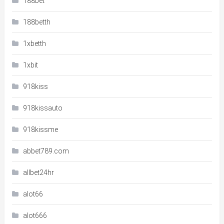
188bet
188betth
1xbetth
1xbit
918kiss
918kissauto
918kissme
abbet789.com
allbet24hr
alot66
alot666