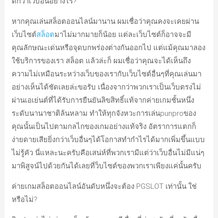
ดีกว่าเว็บอื่นอย่างไร?
หากคุณเล่นสล็อตออนไลน์มานาน ผมเชื่อว่าคุณคงจะเคยผ่าน
เว็บไซต์
สล็อต
มาไม่มากมายก็น้อย แต่ละเว็บไซต์ก็อาจจะมี
คุณลักษณะเด่นหรือจุดบกพร่องต่างกันออกไป แต่แม้คุณมาลอง
ใช้บริการของเรา สล็อต แล้วล่ะก็ ผมเชื่อว่าคุณจะได้เห็นถึง
ความไม่เหมือนระหว่างเว็บของเรากับเว็บไซต์อื่นๆที่คุณเล่นมา
อย่างเห็นได้ชัดเลยล่ะขอรับ เนื่องจากว่าพวกเราเป็นเว็บตรงไม่
ผ่านเอเย่นต์ที่ได้รับการยืนยันลิขสิทธิ์แท้จากค่ายเกมชั้นหนึ่ง
ระดับนานาชาติล้นหลาม ทำให้ทุกจังหวะการเล่นpunproของ
คุณนั้นเป็นไปตามกลไกของเกมอย่างแท้จริง อัตราการแตกก็
ง่ายดายเสียยิ่งกว่าเว็บอื่นๆได้โอกาสทำกำไรได้มากเพิ่มขึ้นแบบ
ไม่รู้คัว นี่แหละนะครับคือเสน่ห์ที่พวกเรามีแต่ว่าเว็บอื่นไม่มีแน่ๆ
มาพิสูจน์ไปด้วยกันได้เลยที่ว็บไซต์ของพวกเราเพียงแค่นั้นครับ
ค่ายเกมสล็อตออนไลน์อันดับหนึ่งจะต้อง PGSLOT เท่านั้น ใช่
หรือไม่?