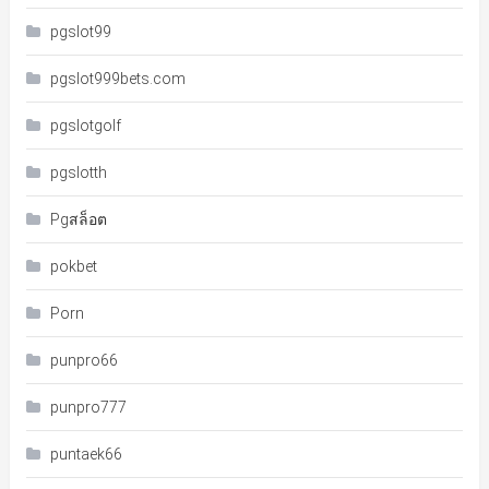
pgslot99
pgslot999bets.com
pgslotgolf
pgslotth
Pgสล็อต
pokbet
Porn
punpro66
punpro777
puntaek66