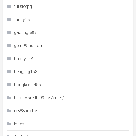
fullslotpg
funny18
gaojing888
gem99ths.com
happy168
hengjing168
hongkong456
https://sretthi99.bet/enter/
ib888pro.bet
Incest