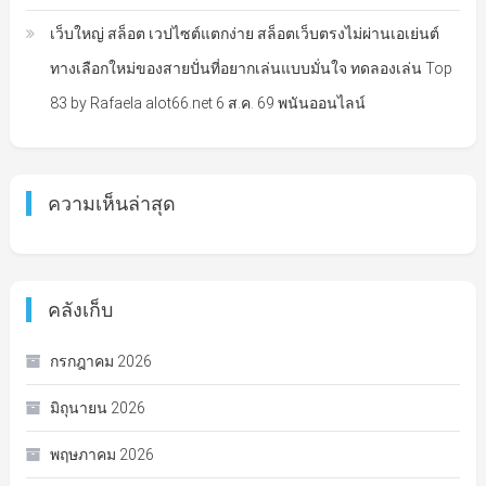
เว็บใหญ่ สล็อต เวปไซต์แตกง่าย สล็อตเว็บตรงไม่ผ่านเอเย่นต์
ทางเลือกใหม่ของสายปั่นที่อยากเล่นแบบมั่นใจ ทดลองเล่น Top
83 by Rafaela alot66.net 6 ส.ค. 69 พนันออนไลน์
ความเห็นล่าสุด
คลังเก็บ
กรกฎาคม 2026
มิถุนายน 2026
พฤษภาคม 2026