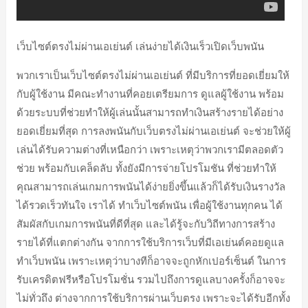
เว็บไซต์ตรงไม่ผ่านเอเย่นต์ เล่นง่ายได้เงินเร็วเปิดเว็บพนัน
พวกเราเป็นเว็บไซต์ตรงไม่ผ่านเอเย่นต์ ที่มีบริการที่ยอดเยี่ยมให้
กับผู้ใช้งาน มีคณะทำงานที่คอยเตรียมการ ดูแลผู้ใช้งาน พร้อม
ด้วยระบบที่ช่วยทำให้ผู้เล่นนั้นสามารถทำเงินสร้างรายได้อย่าง
ยอดเยี่ยมที่สุด การลงพนันกับเว็บตรงไม่ผ่านเอเย่นต์ จะช่วยให้ผู้
เล่นได้รับความต่างที่เหนือกว่า เพราะเหตุว่าพวกเรามีตลอดตัว
ช่วย พร้อมกับเคล็ดลับ ทั้งยังมีการจ่ายโปรโมชัน ที่ช่วยทำให้
คุณสามารถเล่นเกมการพนันได้ง่ายยิ่งขึ้นแล้วก็ได้รับเงินรางวัล
ได้รวดเร็วทันใจ เราได้ ทำเว็บไซต์พนัน เพื่อผู้ใช้งานทุกคน ได้
สัมผัสกับเกมการพนันที่ดีที่สุด และได้รู้จะกับวิถีทางการสร้าง
รายได้ที่แตกต่างกัน จากการใช้บริการเว็บที่มีเอเย่นต์คอยดูแล
ทำเว็บพนัน เพราะเหตุว่าบางทีก็อาจจะถูกหักเปอร์เซ็นต์ ในการ
รับเครดิตฟรีหรือโปรโมชั่น รวมไปถึงการดูแลบางครั้งก็อาจจะ
ไม่ทั่วถึง ต่างจากการใช้บริการผ่านเว็บตรง เพราะจะได้รับอีกทั้ง