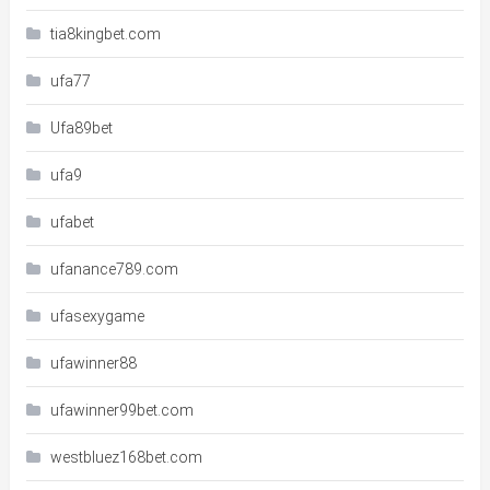
tia8kingbet.com
ufa77
Ufa89bet
ufa9
ufabet
ufanance789.com
ufasexygame
ufawinner88
ufawinner99bet.com
westbluez168bet.com