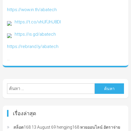
https://wow.in.th/abatech
https://t.co/vhUFJHJ8Dl
https://is.gd/abatech
https://rebrand.ly/abatech
…
ค้นหา
สำหรับ:
เรื่องล่าสุด
สล็อต168 13 August 69 hengjing168 หวยออนไลน์ อัตราจ่าย