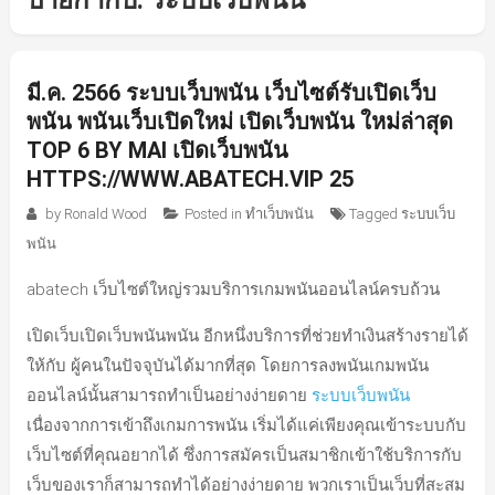
ป้ายกำกับ:
ระบบเว็บพนัน
มี.ค. 2566 ระบบเว็บพนัน เว็บไซต์รับเปิดเว็บ
พนัน พนันเว็บเปิดใหม่ เปิดเว็บพนัน ใหม่ล่าสุด
TOP 6 BY MAI เปิดเว็บพนัน
HTTPS://WWW.ABATECH.VIP 25
by
Ronald Wood
Posted in
ทำเว็บพนัน
Tagged
ระบบเว็บ
พนัน
abatech เว็บไซต์ใหญ่รวมบริการเกมพนันออนไลน์ครบถ้วน
เปิดเว็บเปิดเว็บพนันพนัน อีกหนึ่งบริการที่ช่วยทำเงินสร้างรายได้
ให้กับ ผู้คนในปัจจุบันได้มากที่สุด โดยการลงพนันเกมพนัน
ออนไลน์นั้นสามารถทำเป็นอย่างง่ายดาย
ระบบเว็บพนัน
เนื่องจากการเข้าถึงเกมการพนัน เริ่มได้แค่เพียงคุณเข้าระบบกับ
เว็บไซต์ที่คุณอยากได้ ซึ่งการสมัครเป็นสมาชิกเข้าใช้บริการกับ
เว็บของเราก็สามารถทำได้อย่างง่ายดาย พวกเราเป็นเว็บที่สะสม