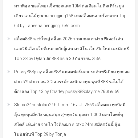
มากที่สุด ของไทย แจ็คพอตแตก 10M ต่อเดือน ไม่ติดเทิร์น ยูส
เดียว เล่นได้ทุกเกม hengjing168 เกมสล็อตหลายร้อยแบบ Top
63 by Tanesha hengjing168d.com
สล็อต888 webใหญ่ สล็อต 2026 รวมเกมแตกง่าย ฟีเจอร์เด่น
และวิธีเลือกเว็บที่เหมาะกับผู้เล่น คาสิโน เว็บเปิดใหม่ เครดิตฟรี
Top 23 by Dylan Jin888.asia 30 กันยายน 2569
Pussy888play สล็อต888 แพลตฟอร์มเกมระดับพรีเมียม ทุกยอด
ฝาก 5% ฝาก-ถอน 3 วิ สวรรค์ของนักลงทุน พุซซี่888 รอไม่ได้
ต้องลอง Top 43 by Charley pussy888play.me 26 ส.ค. 69
Slotxo24hr slotxo24hrf.com 16 JUL 2569 สล็อตxo ทุกบิลมี
ลุ้น ทุกทุนมีหวัง หมุนสนุก สุขทุกวัน มูลค่า 1,000 ตอบโจทย์ทุ
สไตล์ เล่นง่าย จ่ายไว ใจต้องมา slotxo24hr สมัครวันนี้ ลุ้น
โบนัสทันที Top 29 by Tonja