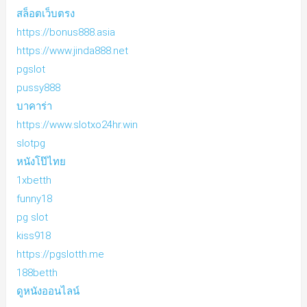
สล็อตเว็บตรง
https://bonus888.asia
https://www.jinda888.net
pgslot
pussy888
บาคาร่า
https://www.slotxo24hr.win
slotpg
หนังโป๊ไทย
1xbetth
funny18
pg slot
kiss918
https://pgslotth.me
188betth
ดูหนังออนไลน์