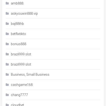
amb888
askyouwin888 vip
baj88thb
betflixtikto
bonus888
brazil999 slot
brazil999 slot
Business, Small Business
cashgame168
chang7777
cloudbet