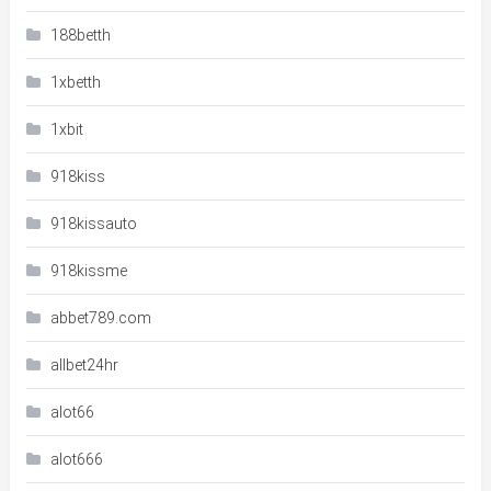
188betth
1xbetth
1xbit
918kiss
918kissauto
918kissme
abbet789.com
allbet24hr
alot66
alot666