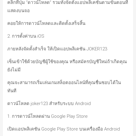
คลิกที่ปุ่ม “ดาวน์โหลด” รวมทั้งจัดตั้งแอปพลิเคชันตามขั้นตอนที่
แสดงบนจอ
คอยให้การดาวน์โหลดและติดตั้งเสร็จสิ้น
2. การตั้งค่าบน iOS
ภายหลังจัดตั้งสำเร็จ ให้เปิดแอปพลิเคชัน JOKER123
เซ็นเข้าใช้ด้วยบัญชีผู้ใช้ของคุณ หรือสมัครบัญชีใหม่ถ้าเกิดคุณ
ยังไม่มี
คุณจะสามารถเริ่มเล่นเกมสล็อตออนไลน์ที่คุณชื่นชอบได้ใน
ทันที
ดาวน์โหลด joker123 สำหรับระบบ Android
1. การดาวน์โหลดผ่าน Google Play Store
เปิดแอปพลิเคชัน Google Play Store บนเครื่องมือ Android