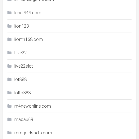
lcbet444.com
lion123
lionth168.com
Live22
live22slot
lot888
lotto888
m4newonline.com
macau69
mmgoldsbets.com