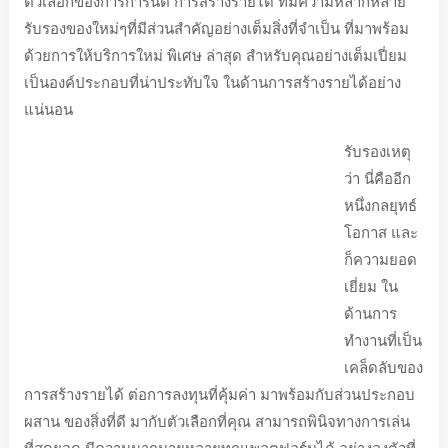
ตัวเลือกของการการันตี การสร้างรายได้ ที่มีความหลากหลาย
รับรองของใหม่ๆที่มีส่วนสำคัญอย่างเต็มสิ่งที่จำเป็น ที่มาพร้อม
ด้วยการให้บริการใหม่ พิเศษ ล่าสุด สำหรับคุณอย่างเต็มเปี่ยม
เป็นองค์ประกอบที่น่าประทับใจ ในด้านการสร้างรายได้อย่าง
แน่นอน
รับรองเหตุ
ว่า นี่คืออีก
หนึ่งกลยุทธ์
โอกาส และ
ก็ความยอด
เยี่ยม ใน
ด้านการ
ทำงานที่เป็น
เคล็ดลับของ
การสร้างรายได้ ต่อการลงทุนที่คุ้มค่า มาพร้อมกับส่วนประกอบ
ผสาน ของสิ่งที่ดี มากับตัวเลือกที่คุณ สามารถพินิจทางการเล่น