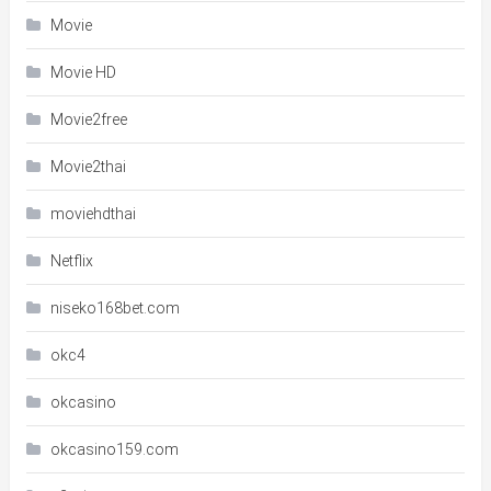
Movie
Movie HD
Movie2free
Movie2thai
moviehdthai
Netflix
niseko168bet.com
okc4
okcasino
okcasino159.com