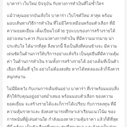
บาคาร่า เว็บใหม่ ปัจจุบัน กับทางการทำเงินที่ไม่ซ้ำใคร
แม้ว่าคุณอยากบันเทิงใจ บาคาร่า เว็บไซต์ใหม่ ล่าสุด พร้อม
มอบเส้นทางวิธีการทำเงิน ที่ไม่มีใครเหมือนพร้อมตัวเลือก ที่มี
ความยอดเยี่ยม เต็มเปี่ยมไปด้วย รูปแบบของการสร้างรายได้
อย่างเหมาะควร กับแนวทางการทำเงิน ที่มีความมากมาย น่า
ประทับใจ ได้มากที่สุด สิ่งพวกนี้ จึงเป็นสิ่งที่ค่อนข้างจะ มีความ
เด่นชัดในด้านการให้บริการอย่างแท้จริง เป็นจุดยืนที่มีความคุ้ม
ค่า ในด้านการทำเงิน รวมทั้งการสร้างรายได้ อย่างเต็มที่เป็นตัว
เลือก ที่เต็มที่ จุใจ อย่างไม่ต้องสงสัย หากได้ทดลองแล้วก็จึงควร
สนุกสนาน
ไม่มีผิดหวัง กับเกมการเดิมพันอย่าง บาคาร่า ที่เราพร้อมมอบสิ่ง
ดีๆให้กับคุณอยู่อย่างสม่ำเสมอ พร้อมมอบตัวเลือก ของความ
ยอดเยี่ยม จะสร้างรายได้และก็การได้เปรียบ กับการลงทุน ที่มี
ความคุ้มราคาและ ยังคงสามารถศึกษาเล่าเรียนแนวโน้ม ของ
การพนันที่ผู้เล่นท่านใด กำลังมองหาความคุ้มราคา แล้วก็ดีที่สุด