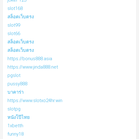
joker 123
slot168
สล็อตเว็บตรง
slot99
slot66
สล็อตเว็บตรง
สล็อตเว็บตรง
https://bonus888.asia
https://www.jinda888.net
pgslot
pussy888
บาคาร่า
https://www.slotxo24hr.win
slotpg
หนังโป๊ไทย
1xbetth
funny18