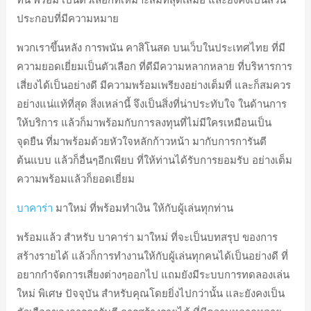
ที่นี่ พร้อม เป็นตัวเลือกที่เหมาะสมที่สุดเสมอ และยังคงเป็นส่วน
ประกอบที่มีความหมาย
พวกเราขึ้นหลัง การพนัน คาสิโนสด บนเว็บในประเทศไทย ที่มี
ความยอดเยี่ยมเป็นตัวเลือก ที่ดีมีความหลากหลาย ที่บริหารการ
เสี่ยงได้เป็นอย่างดี มีความพร้อมเพรียงอย่างเต็มที่ และก็สมควร
อย่างแน่แท้ที่สุด สิ่งเหล่านี้ จึงเป็นสิ่งที่น่าประทับใจ ในด้านการ
ให้บริการ แล้วก็มาพร้อมกับการลงทุนที่ไม่มีใครเหมือนเป็น
จุดยืน ที่มาพร้อมด้วยหัวใจหลักก้าวหน้า มากับการการันตี
ต้นแบบ แล้วก็อื่นๆอีกเพียบ ที่ให้ท่านได้รับการยอมรับ อย่างเต็ม
ความพร้อมแล้วก็ยอดเยี่ยม
บาคาร่า
มาใหม่ ที่พร้อมทำเงิน ให้กับผู้เล่นทุกท่าน
พร้อมแล้ว สำหรับ บาคาร่า มาใหม่ ที่จะเป็นบทสรุป ของการ
สร้างรายได้ แล้วก็การทำงานให้กับผู้เล่นทุกคนได้เป็นอย่างดี ที่
อยากกำจัดการเสี่ยงต่างๆออกไป แถมยังมีระบบการทดลองเล่น
ใหม่ พิเศษ ปัจจุบัน สำหรับคุณโดยยิ่งไปกว่านั้น และยังคงเป็น