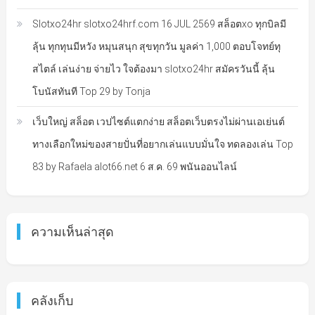
Slotxo24hr slotxo24hrf.com 16 JUL 2569 สล็อตxo ทุกบิลมี
ลุ้น ทุกทุนมีหวัง หมุนสนุก สุขทุกวัน มูลค่า 1,000 ตอบโจทย์ทุ
สไตล์ เล่นง่าย จ่ายไว ใจต้องมา slotxo24hr สมัครวันนี้ ลุ้น
โบนัสทันที Top 29 by Tonja
เว็บใหญ่ สล็อต เวปไซต์แตกง่าย สล็อตเว็บตรงไม่ผ่านเอเย่นต์
ทางเลือกใหม่ของสายปั่นที่อยากเล่นแบบมั่นใจ ทดลองเล่น Top
83 by Rafaela alot66.net 6 ส.ค. 69 พนันออนไลน์
ความเห็นล่าสุด
คลังเก็บ