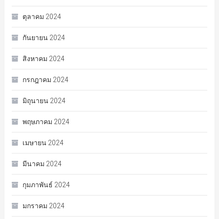
ตุลาคม 2024
กันยายน 2024
สิงหาคม 2024
กรกฎาคม 2024
มิถุนายน 2024
พฤษภาคม 2024
เมษายน 2024
มีนาคม 2024
กุมภาพันธ์ 2024
มกราคม 2024