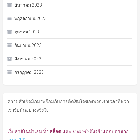
ธันวาคม 2023
พฤศจิกายน 2023
ตุลาคม 2023
กันยายน 2023
สิงหาคม 2023
กรกฎาคม 2023
ความสำเร็จมักมาพร้อมกับการตัดสินใจของพวกเราเวลาที่พวก
เรารับมันอย่างจริงใจ
เว็บคาสิโนน่าเล่น ทั้ง
สล็อต
และ
บาคาร่า
ตึงจริงแตกบ่อยมาก