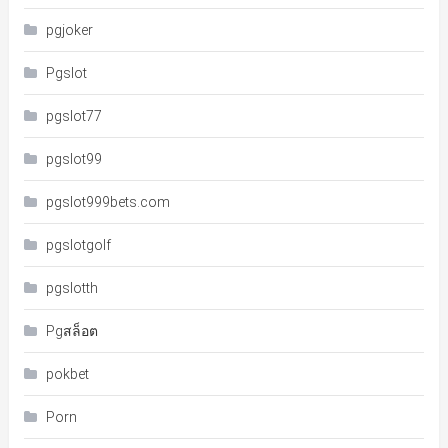
pgjoker
Pgslot
pgslot77
pgslot99
pgslot999bets.com
pgslotgolf
pgslotth
Pgสล็อต
pokbet
Porn