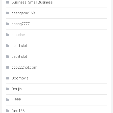
Business, Small Business
cashgame168
chang7777
cloudbet
debet slot
debet slot
dgb222hot.com
Doomovie
Doujin
dr888
faro168