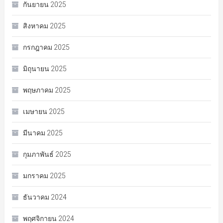
กันยายน 2025
สิงหาคม 2025
กรกฎาคม 2025
มิถุนายน 2025
พฤษภาคม 2025
เมษายน 2025
มีนาคม 2025
กุมภาพันธ์ 2025
มกราคม 2025
ธันวาคม 2024
พฤศจิกายน 2024