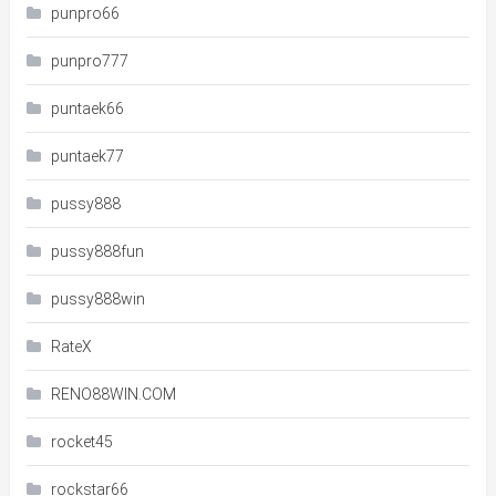
punpro66
punpro777
puntaek66
puntaek77
pussy888
pussy888fun
pussy888win
RateX
RENO88WIN.COM
rocket45
rockstar66