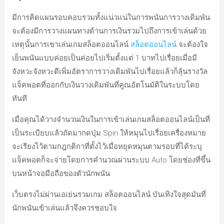
มีการคิดแผนรอบคอบรวมทั้งแน่วแน่ในการพนันการวางเดิมพัน
จะต้องมีการวางแผนทางด้านการเงินรวมไปถึงการเข้าเล่นด้วย
เหตุนั้นการเขาเล่นเกมสล็อตออนไลน์
สล็อตออนไลน์
จะต้องใจ
เย็นพนันแบบค่อยเป็นค่อยไปเริ่มตั้งแต่ 1 บาทไปเรื่อยเมื่อมี
จังหวะจังหวะดีเพิ่มอัตราการวางเดิมพันไปเรื่อยแล้วก็ลุ้นรางวัล
แจ็คพอตที่ออกกับเงินวางเดิมพันที่คูณอัตโนมัติในระบบโดย
ทันที
เมื่อคุณได้วางจำนวนเงินในการเข้าเล่นเกมสล็อตออนไลน์เป็นที่
เป็นระเบียบแล้วถัดมากดปุ่ม Spin ให้หมุนไปเรื่อยเครื่องหมาย
จะเรียงไว้ตามกฎกติกาที่ตั้งไว้เมื่อหยุดหมุนตามรอบที่ได้ระบุ
แจ็คพอตก็จะจ่ายโดยการคำนวณผ่านระบบ Auto โดยช่องที่ขึ้น
บนหน้าจอมือถือของตัวนักพนัน
เว็บตรงไม่ผ่านเอเย่นรวมเกม สล็อตออนไลน์ บันเทิงใจสุดมันที่
นักพนันเข้าเล่นแล้วจึงควรชอบใจ