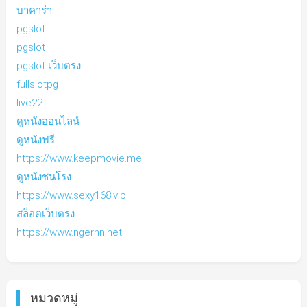
บาคาร่า
pgslot
pgslot
pgslot เว็บตรง
fullslotpg
live22
ดูหนังออนไลน์
ดูหนังฟรี
https://www.keepmovie.me
ดูหนังชนโรง
https://www.sexy168.vip
สล็อตเว็บตรง
https://www.ngernn.net
หมวดหมู่