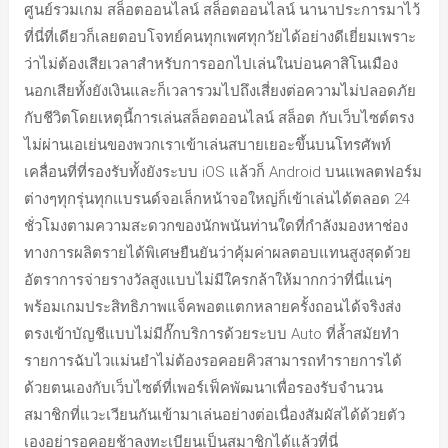
ศูนย์รวมเกม สล็อตออนไลน์ สล็อตออนไลน์ นานาประการมาไว้
ที่นี่ที่เดียวก็เลยตอบโจทย์คนทุกเพศทุกวัยได้อย่างดีเยี่ยมเพราะ
ว่าไม่ต้องเสียเวลาสำหรับการออกไปเล่นในบ่อนคาสิโนเมือง
นอกเสียทั้งยังเงินและก็เวลารวมไปถึงเสี่ยงต่อความไม่ปลอดภัย
กับชีวิตโดยเหตุนี้การเล่นสล็อตออนไลน์ สล็อต กับเว็บไซต์ตรง
ไม่ผ่านเอเย่นของพวกเราเข้าเล่นสบายเยอะขึ้นบนโทรศัพท์
เคลื่อนที่ที่รองรับทั้งยังระบบ iOS แล้วก็ Android บนแพลตฟอร์ม
ต่างๆทุกรุ่นทุกแบรนด์จอเล็กหน้าจอใหญ่ก็เข้าเล่นได้ตลอด 24
ชั่วโมงตามความสะดวกของนักพนันท่านใดที่กำลังมองหาช่อง
ทางการผลิตรายได้พิเศษยืนยันว่าคุ้มค่าผลตอบแทนสูงสุดด้วย
อัตราการจ่ายรางวัลสูงแบบไม่มีใครกล้าให้มากกว่าที่นี่แน่ๆ
พร้อมเกมประสิทธิภาพแจ็คพอตแตกหลายครั้งถอนได้จริงส่ง
ตรงเข้าบัญชีแบบไม่มีกั๊กบริการด้วยระบบ Auto ที่ล้ำสมัยทำ
รายการฉับไวแม่นยำไม่ต้องรอคอยคิวสามารถทำรายการได้
ด้วยตนเองกับเว็บไซต์ที่เพอร์เฟ็คพัฒนาเพื่อรองรับจำนวน
สมาชิกที่แวะเวียนกันเข้ามาเล่นอย่างต่อเนื่องสัมผัสได้ด้วยตัว
เองอย่ารอคอยช้าลงทะเบียนเป็นสมาชิกได้แล้วที่นี่