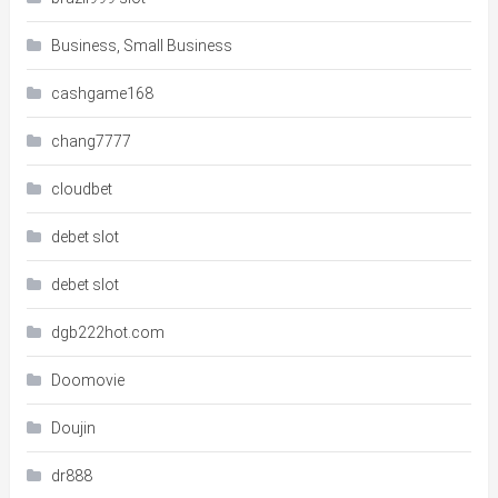
Business, Small Business
cashgame168
chang7777
cloudbet
debet slot
debet slot
dgb222hot.com
Doomovie
Doujin
dr888