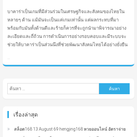
บาคาร่าเป็นเกมที่มีส่วนร่วมในเศรษฐกิจและสังคมของไทยใน
หลายๆ ด้าน แม้มันจะเป็นแค่เกมเท่านั้น แต่ผลกระทบที่มา
พร้อมกับมันทั้งด้านดีและร้ายก็ควรที่จะถูกนำมาพิจารณาอย่าง
ละเอียดและถี่ถ้วน การดำเนินการอย่างรอบคอบและมีระบบจะ
ช่วยให้บาคาร่าเป็นส่วนนึงที่ช่วยพัฒนาสังคมไทยได้อย่างยั่งยืน
…
ค้นหา
สำหรับ:
เรื่องล่าสุด
สล็อต168 13 August 69 hengjing168 หวยออนไลน์ อัตราจ่าย