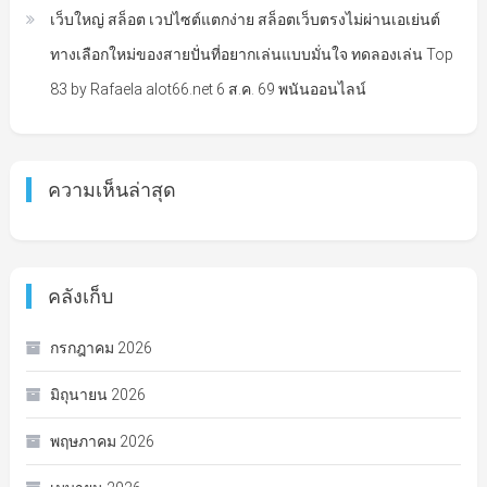
เว็บใหญ่ สล็อต เวปไซต์แตกง่าย สล็อตเว็บตรงไม่ผ่านเอเย่นต์
ทางเลือกใหม่ของสายปั่นที่อยากเล่นแบบมั่นใจ ทดลองเล่น Top
83 by Rafaela alot66.net 6 ส.ค. 69 พนันออนไลน์
ความเห็นล่าสุด
คลังเก็บ
กรกฎาคม 2026
มิถุนายน 2026
พฤษภาคม 2026