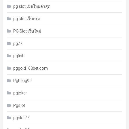
pg slot เปิดใหม่ล่าสุด
pg slot เว็บตรง
PG Slot เว็บใหม่
pg77
pgfish
pggold168bet.com
Pgheng99
pgjoker
Pgslot
pgslot77