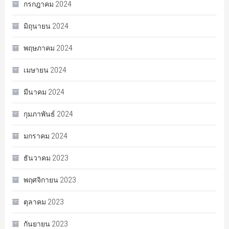
กรกฎาคม 2024
มิถุนายน 2024
พฤษภาคม 2024
เมษายน 2024
มีนาคม 2024
กุมภาพันธ์ 2024
มกราคม 2024
ธันวาคม 2023
พฤศจิกายน 2023
ตุลาคม 2023
กันยายน 2023