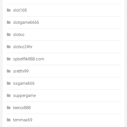
slot168
slotgame6666
slotxo
slotxo24hr
spbetflik888.com
sretthi99
ssgame666
suppergame
teenoi888
temmax69