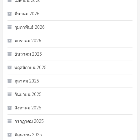
เมษายน 2026
มีนาคม 2026
กุมภาพันธ์ 2026
มกราคม 2026
ธันวาคม 2025
พฤศจิกายน 2025
ตุลาคม 2025
กันยายน 2025
สิงหาคม 2025
กรกฎาคม 2025
มิถุนายน 2025