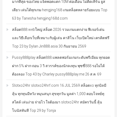
มากที่สุด ของไทย แจ็คพอตแตก 10M ต่อเดือน ไม่ติดเทิร์น ยูส
เดียว เล่นได้ทุกเกม hengjing168 เกมสล็อตหลายร้อยแบบ Top
63 by Tanesha hengjing168d.com
สล็อต888 webใหญ่ สล็อต 2026 รวมเกมแตกง่าย ฟีเจอร์เด่น
และวิธีเลือกเว็บที่เหมาะกับผู้เล่น คาสิโน เว็บเปิดใหม่ เครดิตฟรี
Top 23 by Dylan Jin888.asia 30 กันยายน 2569
Pussy888play สล็อต888 แพลตฟอร์มเกมระดับพรีเมียม ทุกยอด
ฝาก 5% ฝาก-ถอน 3 วิ สวรรค์ของนักลงทุน พุซซี่888 รอไม่ได้
ต้องลอง Top 43 by Charley pussy888play.me 26 ส.ค. 69
Slotxo24hr slotxo24hrf.com 16 JUL 2569 สล็อตxo ทุกบิลมี
ลุ้น ทุกทุนมีหวัง หมุนสนุก สุขทุกวัน มูลค่า 1,000 ตอบโจทย์ทุ
สไตล์ เล่นง่าย จ่ายไว ใจต้องมา slotxo24hr สมัครวันนี้ ลุ้น
โบนัสทันที Top 29 by Tonja