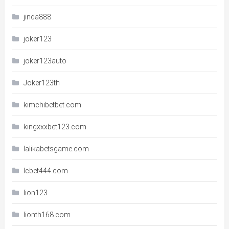
jinda888
joker123
joker123auto
Joker123th
kimchibetbet.com
kingxxxbet123.com
lalikabetsgame.com
lcbet444.com
lion123
lionth168.com