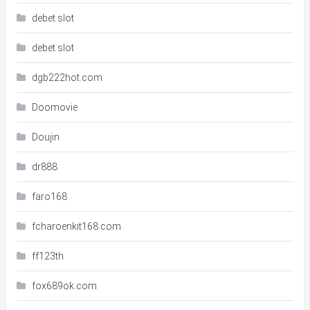
debet slot
debet slot
dgb222hot.com
Doomovie
Doujin
dr888
faro168
fcharoenkit168.com
ff123th
fox689ok.com