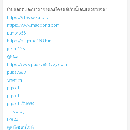
เว็บสล็อตและบาคาร่าของโครตดีเว็บนี้เล่นแล้วรวยจัดๆ
https://918kissauto.tv
https://www.madoohd.com
punpro66
https://sagame168th.in
joker 123
ดูหนัง
https://www.pussy888play.com
pussy888
บาคาร่า
pgslot
pgslot
pgslot เว็บตรง
fullslotpg
live22
ดูหนังออนไลน์