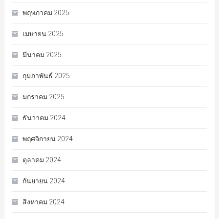
พฤษภาคม 2025
เมษายน 2025
มีนาคม 2025
กุมภาพันธ์ 2025
มกราคม 2025
ธันวาคม 2024
พฤศจิกายน 2024
ตุลาคม 2024
กันยายน 2024
สิงหาคม 2024