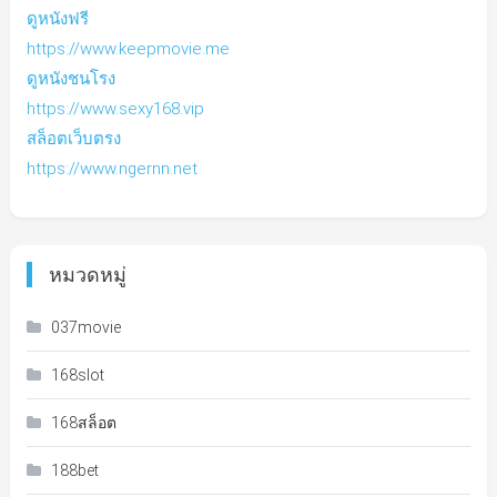
ดูหนังฟรี
https://www.keepmovie.me
ดูหนังชนโรง
https://www.sexy168.vip
สล็อตเว็บตรง
https://www.ngernn.net
หมวดหมู่
037movie
168slot
168สล็อต
188bet