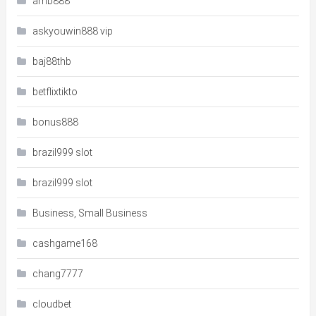
amb888
askyouwin888 vip
baj88thb
betflixtikto
bonus888
brazil999 slot
brazil999 slot
Business, Small Business
cashgame168
chang7777
cloudbet