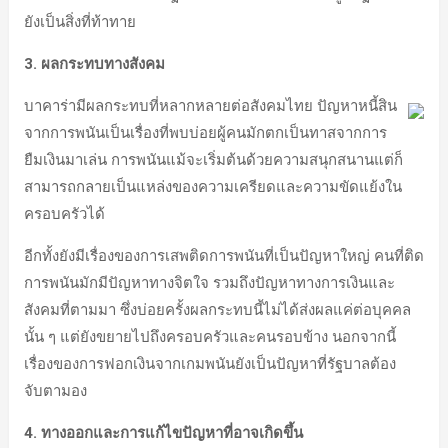
ยังเป็นสิ่งที่ท้าทาย
3. ผลกระทบทางสังคม
บาคาร่ามีผลกระทบที่หลากหลายต่อสังคมไทย ปัญหาหนี้สิน
จากการพนันเป็นเรื่องที่พบบ่อยผู้คนมักตกเป็นทาสจากการ
ยืมเงินมาเล่น การพนันแม้จะเริ่มต้นด้วยความสนุกสนานแต่ก็
สามารถกลายเป็นแหล่งของความเครียดและความขัดแย้งใน
ครอบครัวได้
อีกทั้งยังมีเรื่องของการเสพติดการพนันที่เป็นปัญหาใหญ่ คนที่ติด
การพนันมักมีปัญหาทางจิตใจ รวมถึงปัญหาทางการเงินและ
สังคมที่ตามมา ซึ่งบ่อยครั้งผลกระทบนี้ไม่ได้ส่งผลแค่ต่อบุคคล
นั้น ๆ แต่ยังขยายไปถึงครอบครัวและคนรอบข้าง นอกจากนี้
เรื่องของการฟอกเงินจากเกมพนันยังเป็นปัญหาที่รัฐบาลต้อง
จับตามอง
4. ทางออกและการแก้ไขปัญหาที่อาจเกิดขึ้น