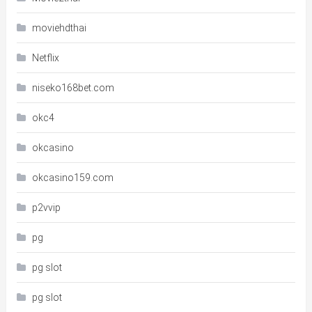
moviehdthai
Netflix
niseko168bet.com
okc4
okcasino
okcasino159.com
p2vvip
pg
pg slot
pg slot