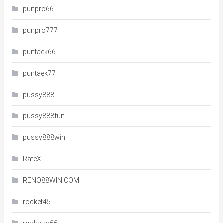
punpro66
punpro777
puntaek66
puntaek77
pussy888
pussy888fun
pussy888win
RateX
RENO88WIN.COM
rocket45