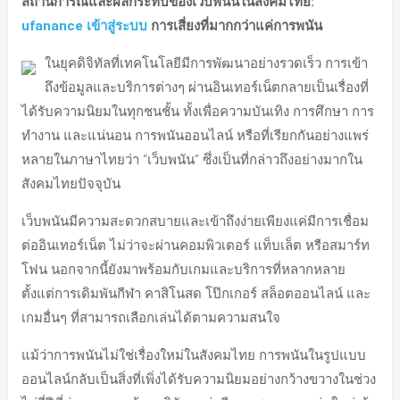
สถานการณ์และผลกระทบของเว็บพนันในสังคมไทย:
ufanance เข้าสู่ระบบ
การเสี่ยงที่มากกว่าแค่การพนัน
ในยุคดิจิทัลที่เทคโนโลยีมีการพัฒนาอย่างรวดเร็ว การเข้า
ถึงข้อมูลและบริการต่างๆ ผ่านอินเทอร์เน็ตกลายเป็นเรื่องที่
ได้รับความนิยมในทุกชนชั้น ทั้งเพื่อความบันเทิง การศึกษา การ
ทำงาน และแน่นอน การพนันออนไลน์ หรือที่เรียกกันอย่างแพร่
หลายในภาษาไทยว่า “เว็บพนัน” ซึ่งเป็นที่กล่าวถึงอย่างมากใน
สังคมไทยปัจจุบัน
เว็บพนันมีความสะดวกสบายและเข้าถึงง่ายเพียงแค่มีการเชื่อม
ต่ออินเทอร์เน็ต ไม่ว่าจะผ่านคอมพิวเตอร์ แท็บเล็ต หรือสมาร์ท
โฟน นอกจากนี้ยังมาพร้อมกับเกมและบริการที่หลากหลาย
ตั้งแต่การเดิมพันกีฬา คาสิโนสด โป๊กเกอร์ สล็อตออนไลน์ และ
เกมอื่นๆ ที่สามารถเลือกเล่นได้ตามความสนใจ
แม้ว่าการพนันไม่ใช่เรื่องใหม่ในสังคมไทย การพนันในรูปแบบ
ออนไลน์กลับเป็นสิ่งที่เพิ่งได้รับความนิยมอย่างกว้างขวางในช่วง