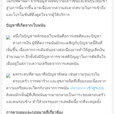
ไม่กี่ปีที่ผ่านมา จากข้อมูลวิจัยพบว่ามีเยาวชนและคนรุ่นใหม่เข้า
สู่วงการนี้มากขึ้น อาจเนื่องจากความสะดวกสบายในการเข้าถึง
และโปรโมชั่นที่ดึงดูดใจจากผู้ให้บริการ
ปัญหาที่เกิดจากเว็บพนัน
หนึ่งในปัญหาหลักของเว็บพนันคือการเสพติดและปัญหา
ทางการเงิน ผู้ที่ติดการพนันมักจะเผชิญกับปัญหาหนี้สินที่
เพิ่มขึ้น เนื่องจากการเดิมพันอย่างต่อเนื่องอาจทำให้สูญเสียเงิน
จำนวนมาก อีกทั้งยังมีปัญหาการขาดสติปัญญาในการตัดสินใจ
เมื่ออยู่ในสภาวะความเครียดจากการเล่นพนัน
ผลกระทบที่ตามมาคือปัญหาสังคม เช่นความรุนแรงใน
ครอบครัว การหย่าร้าง และสุขภาพจิตที่เสื่อมถอยเนื่องจาก
ความเครียดและวิตกกังวลจากการพนัน
ufanance เข้าสู่ระบบ
สังคมมักเห็นผู้ที่เสียพนันมากมายกลายเป็นภาระของครอบครัว
และคนรอบข้าง ทำให้วงจรของการเสพติดนี้ยากที่จะหยุดยั้ง
การควบคุมและกฎหมายที่เกี่ยวข้อง