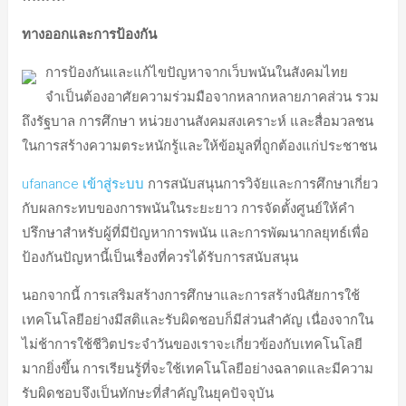
ทางออกและการป้องกัน
การป้องกันและแก้ไขปัญหาจากเว็บพนันในสังคมไทย
จำเป็นต้องอาศัยความร่วมมือจากหลากหลายภาคส่วน รวม
ถึงรัฐบาล การศึกษา หน่วยงานสังคมสงเคราะห์ และสื่อมวลชน
ในการสร้างความตระหนักรู้และให้ข้อมูลที่ถูกต้องแก่ประชาชน
ufanance เข้าสู่ระบบ
การสนับสนุนการวิจัยและการศึกษาเกี่ยว
กับผลกระทบของการพนันในระยะยาว การจัดตั้งศูนย์ให้คำ
ปรึกษาสำหรับผู้ที่มีปัญหาการพนัน และการพัฒนากลยุทธ์เพื่อ
ป้องกันปัญหานี้เป็นเรื่องที่ควรได้รับการสนับสนุน
นอกจากนี้ การเสริมสร้างการศึกษาและการสร้างนิสัยการใช้
เทคโนโลยีอย่างมีสติและรับผิดชอบก็มีส่วนสำคัญ เนื่องจากใน
ไม่ช้าการใช้ชีวิตประจำวันของเราจะเกี่ยวข้องกับเทคโนโลยี
มากยิ่งขึ้น การเรียนรู้ที่จะใช้เทคโนโลยีอย่างฉลาดและมีความ
รับผิดชอบจึงเป็นทักษะที่สำคัญในยุคปัจจุบัน