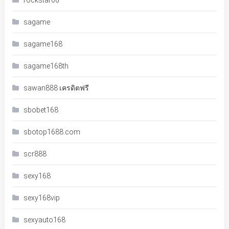
rockstar66
sagame
sagame168
sagame168th
sawan888 เครดิตฟรี
sbobet168
sbotop1688.com
scr888
sexy168
sexy168vip
sexyauto168