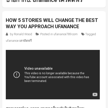
ป้ายกำกับ:
ufanance เครดิตฟรี
HOW 5 STORIES WILL CHANGE THE BEST
WAY YOU APPROACH UFANANCE
by
Ronald Wood
Posted in
ufanance789.com
Tagged
ufanance เครดิตฟรี