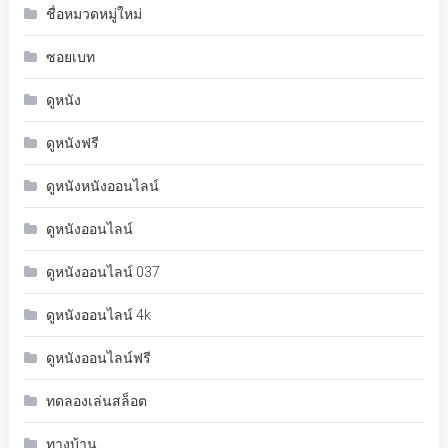
ชื่อหมวดหมู่ใหม่
ซอยเบท
ดูหนัง
ดูหนังฟรี
ดูหนังหนังออนไลน์
ดูหนังออนไลน์
ดูหนังออนไลน์ 037
ดูหนังออนไลน์ 4k
ดูหนังออนไลน์ฟรี
ทดลองเล่นสล็อต
ทางบ้าน