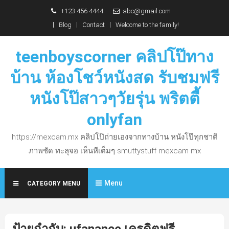
Skip
+123 456 4444
abc@gmail.com
to
Blog
Contact
Welcome to the family!
content
teenboyscorner คลิปโป๊ทาง
บ้าน ห้องโชว์หนังสด รับชมฟรี
หนังโป๊สาวๆวัยรุ่น พริตตี้
onlyfan
https://mexcam.mx คลิปโป๊ถ่ายเองจากทางบ้าน หนังโป๊ทุกชาติ
ภาพชัด ทะลุจอ เห็นหีเต็มๆ smuttystuff mexcam mx
Menu
CATEGORY MENU