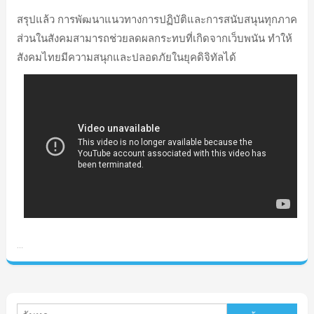
สรุปแล้ว การพัฒนาแนวทางการปฏิบัติและการสนับสนุนทุกภาค
ส่วนในสังคมสามารถช่วยลดผลกระทบที่เกิดจากเว็บพนัน ทำให้
สังคมไทยมีความสนุกและปลอดภัยในยุคดิจิทัลได้
…
ค้นหา