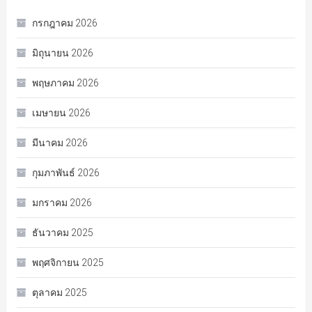
กรกฎาคม 2026
มิถุนายน 2026
พฤษภาคม 2026
เมษายน 2026
มีนาคม 2026
กุมภาพันธ์ 2026
มกราคม 2026
ธันวาคม 2025
พฤศจิกายน 2025
ตุลาคม 2025