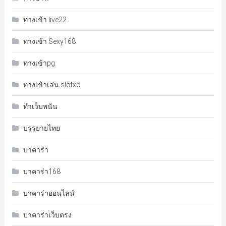
ทางเข้า live22
ทางเข้า Sexy168
ทางเข้าpg
ทางเข้าเล่น slotxo
ทำเว็บพนัน
บรรยายไทย
บาคาร่า
บาคาร่า168
บาคาร่าออนไลน์
บาคาร่าเว็บตรง