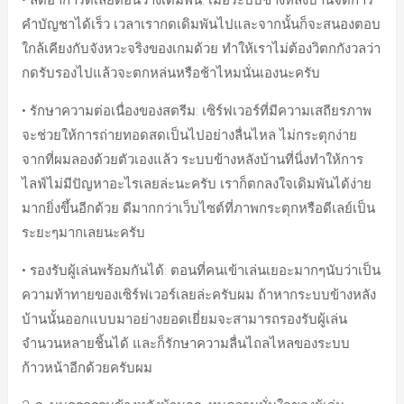
• ลดอาการดีเลย์ตอนวางเดิมพัน: เมื่อระบบข้างหลังบ้านจัดการ
คำบัญชาได้เร็ว เวลาเรากดเดิมพันไปและจากนั้นก็จะสนองตอบ
ใกล้เคียงกับจังหวะจริงของเกมด้วย ทำให้เราไม่ต้องวิตกกังวลว่า
กดรับรองไปแล้วจะตกหล่นหรือช้าไหมนั่นเองนะครับ
• รักษาความต่อเนื่องของสตรีม: เซิร์ฟเวอร์ที่มีความเสถียรภาพ
จะช่วยให้การถ่ายทอดสดเป็นไปอย่างลื่นไหล ไม่กระตุกง่าย
จากที่ผมลองด้วยตัวเองแล้ว ระบบข้างหลังบ้านที่นิ่งทำให้การ
ไลฟ์ไม่มีปัญหาอะไรเลยล่ะนะครับ เราก็ตกลงใจเดิมพันได้ง่าย
มากยิ่งขึ้นอีกด้วย ดีมากกว่าเว็บไซต์ที่ภาพกระตุกหรือดีเลย์เป็น
ระยะๆมากเลยนะครับ
• รองรับผู้เล่นพร้อมกันได้: ตอนที่คนเข้าเล่นเยอะมากๆนับว่าเป็น
ความท้าทายของเซิร์ฟเวอร์เลยล่ะครับผม ถ้าหากระบบข้างหลัง
บ้านนั้นออกแบบมาอย่างยอดเยี่ยมจะสามารถรองรับผู้เล่น
จำนวนหลายชิ้นได้ และก็รักษาความลื่นไถลไหลของระบบ
ก้าวหน้าอีกด้วยครับผม