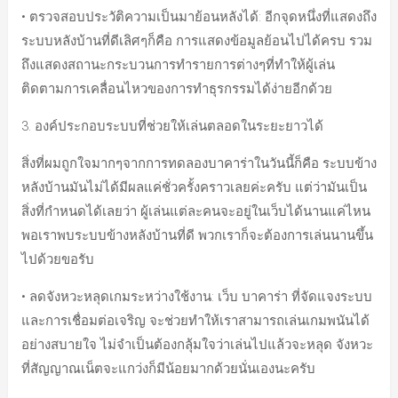
• ตรวจสอบประวัติความเป็นมาย้อนหลังได้: อีกจุดหนึ่งที่แสดงถึง
ระบบหลังบ้านที่ดีเลิศๆก็คือ การแสดงข้อมูลย้อนไปได้ครบ รวม
ถึงแสดงสถานะกระบวนการทำรายการต่างๆที่ทำให้ผู้เล่น
ติดตามการเคลื่อนไหวของการทำธุรกรรมได้ง่ายอีกด้วย
3. องค์ประกอบระบบที่ช่วยให้เล่นตลอดในระยะยาวได้
สิ่งที่ผมถูกใจมากๆจากการทดลองบาคาร่าในวันนี้ก็คือ ระบบข้าง
หลังบ้านมันไม่ได้มีผลแค่ชั่วครั้งคราวเลยค่ะครับ แต่ว่ามันเป็น
สิ่งที่กำหนดได้เลยว่า ผู้เล่นแต่ละคนจะอยู่ในเว็บได้นานแค่ไหน
พอเราพบระบบข้างหลังบ้านที่ดี พวกเราก็จะต้องการเล่นนานขึ้น
ไปด้วยขอรับ
• ลดจังหวะหลุดเกมระหว่างใช้งาน: เว็บ บาคาร่า ที่จัดแจงระบบ
และการเชื่อมต่อเจริญ จะช่วยทำให้เราสามารถเล่นเกมพนันได้
อย่างสบายใจ ไม่จำเป็นต้องกลุ้มใจว่าเล่นไปแล้วจะหลุด จังหวะ
ที่สัญญาณเน็ตจะแกว่งก็มีน้อยมากด้วยนั่นเองนะครับ