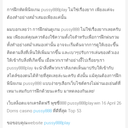
การฝึกหัดพินิจเกม pussy888play ไม่ใช่เรื่องยาก เพียงแค่จะ
ต้องทำอย่างสม่ำเสมอเพียงแค่นั้น
ผมบอกเลยว่า การฝึกฝนดูเกม pussy888 ไม่ใช่เรื่องยากเลยครับ
ผม เพียงแต่คุณควรต้องใช้ความตั้งใจสำหรับเพื่อการฝึกฝนรวม
ทั้งทำอย่างสม่ำเสมอเท่านั้น อาจจะเริ่มต้นจากการดูให้เยอะขึ้น
คิดตามสิ่งที่เห็นให้เพิ่มมากขึ้น และเบาๆปรับการเล่นของตัวเอง
ให้เข้ากับสิ่งที่เกิดขึ้น เมื่อพวกเราทำอย่างงี้ไปเรื่อยๆเรา
pussy888play จะนำสิ่งที่พวกเราสังเกตเห็นมาปรับให้เข้ากับ
สไตล์ของตนได้ท้ายที่สุดเลยล่ะนะครับ ดังนั้น แม้คุณต้องการฝึก
พินิจเกม pussy888 แบบง่ายๆเลือกเว็บไซต์ตรงไม่ผ่านเอเย่นต์ที่
เหมาะสมกับการฝึกด้วยนะครับ มาทดลองกันเลย!
เว็บสล็อตแจกเครดิตฟรี พุซซี่888 pussy888play.win 16 April 26
Dorris casino
pussy888
ที่ดีที่สุด Top 53
ขอขอบคุณwebsite
pussy888play