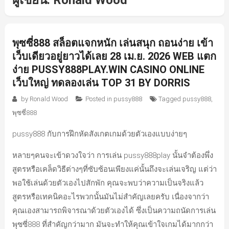
ผู้เขียน:
Ronald Wood
พุซซี่888 สล็อตแจกหนัก เล่นสนุก ถอนง่าย เข้า
เว็บเดียวอยู่ยาวได้เลย 28 เม.ย. 2026 WEB แตก
ง่าย PUSSY888PLAY.WIN CASINO ONLINE
เว็บใหญ่ ทดลองเล่น TOP 31 BY DORRIS
by
Ronald Wood
Posted in
pussy888
Tagged
pussy888
,
พุซซี่888
pussy888 กับการฝึกหัดสังเกตเกมด้วยตัวเองแบบง่ายๆ
หลายๆคนจะเข้าดวงใจว่า การเล่น pussy888play นั้นจำต้องพึ่ง
สูตรหรือเคล็ดวิธีต่างๆที่ซับซ้อนเพียงแค่นั้นถึงจะเล่นเจริญ แต่ว่า
พอใช้เล่นด้วยตัวเองไปสักพัก คุณจะพบว่าความเป็นจริงแล้ว
สูตรหรือเทคนิคอะไรพวกนั้นมันไม่สำคัญเลยครับ เนื่องจากว่า
คุณเองสามารถพิจารณาด้วยตัวเองได้ ซึ่งเป็นความถนัดการเล่น
พุซซี่888 ที่สำคัญกว่ามาก มันจะทำให้คุณเข้าใจเกมได้มากกว่า