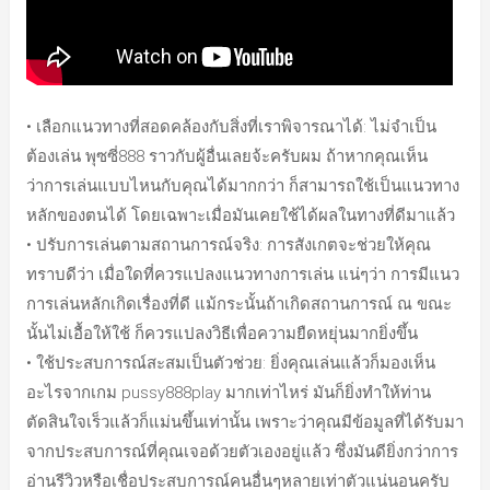
• เลือกแนวทางที่สอดคล้องกับสิ่งที่เราพิจารณาได้: ไม่จำเป็น
ต้องเล่น พุซซี่888 ราวกับผู้อื่นเลยจ้ะครับผม ถ้าหากคุณเห็น
ว่าการเล่นแบบไหนกับคุณได้มากกว่า ก็สามารถใช้เป็นแนวทาง
หลักของตนได้ โดยเฉพาะเมื่อมันเคยใช้ได้ผลในทางที่ดีมาแล้ว
• ปรับการเล่นตามสถานการณ์จริง: การสังเกตจะช่วยให้คุณ
ทราบดีว่า เมื่อใดที่ควรแปลงแนวทางการเล่น แน่ๆว่า การมีแนว
การเล่นหลักเกิดเรื่องที่ดี แม้กระนั้นถ้าเกิดสถานการณ์ ณ ขณะ
นั้นไม่เอื้อให้ใช้ ก็ควรแปลงวิธีเพื่อความยืดหยุ่นมากยิ่งขึ้น
• ใช้ประสบการณ์สะสมเป็นตัวช่วย: ยิ่งคุณเล่นแล้วก็มองเห็น
อะไรจากเกม pussy888play มากเท่าไหร่ มันก็ยิ่งทำให้ท่าน
ตัดสินใจเร็วแล้วก็แม่นขึ้นเท่านั้น เพราะว่าคุณมีข้อมูลที่ได้รับมา
จากประสบการณ์ที่คุณเจอด้วยตัวเองอยู่แล้ว ซึ่งมันดียิ่งกว่าการ
อ่านรีวิวหรือเชื่อประสบการณ์คนอื่นๆหลายเท่าตัวแน่นอนครับ