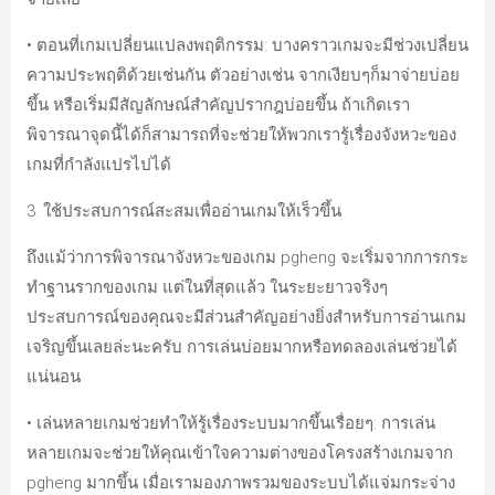
• ตอนที่เกมเปลี่ยนแปลงพฤติกรรม: บางคราวเกมจะมีช่วงเปลี่ยน
ความประพฤติด้วยเช่นกัน ตัวอย่างเช่น จากเงียบๆก็มาจ่ายบ่อย
ขึ้น หรือเริ่มมีสัญลักษณ์สำคัญปรากฎบ่อยขึ้น ถ้าเกิดเรา
พิจารณาจุดนี้ได้ก็สามารถที่จะช่วยให้พวกเรารู้เรื่องจังหวะของ
เกมที่กำลังแปรไปได้
3. ใช้ประสบการณ์สะสมเพื่ออ่านเกมให้เร็วขึ้น
ถึงแม้ว่าการพิจารณาจังหวะของเกม pgheng จะเริ่มจากการกระ
ทำฐานรากของเกม แต่ในที่สุดแล้ว ในระยะยาวจริงๆ
ประสบการณ์ของคุณจะมีส่วนสำคัญอย่างยิ่งสำหรับการอ่านเกม
เจริญขึ้นเลยล่ะนะครับ การเล่นบ่อยมากหรือทดลองเล่นช่วยได้
แน่นอน
• เล่นหลายเกมช่วยทำให้รู้เรื่องระบบมากขึ้นเรื่อยๆ: การเล่น
หลายเกมจะช่วยให้คุณเข้าใจความต่างของโครงสร้างเกมจาก
pgheng มากขึ้น เมื่อเรามองภาพรวมของระบบได้แจ่มกระจ่าง