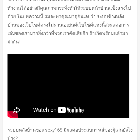
ทำงานได้อย่างมีคุณภาพกระทั่งทำให้ระบบหน้าบ้านแข็งแรงไป
ด้วย ในบทความนี้ ผมจะพาคุณมาดูกันเลยว่า ระบบข้างหลัง
บ้านของเว็บไซต์ตรงไม่ผ่านเอเย่นต์เว็บไซต์แห่งนี้ส่งผลต่อการ
เล่นของเรามากยิ่งกว่าที่พวกเราคิดเสียอีก ถ้าเกิดพร้อมแล้วมา
ฝ่ากัน!
ระบบหลังบ้านของ sexy168 มีผลต่อประสบการณ์ของผู้เล่นยังไง
บ้าง?