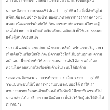
2. ระบบธุรกรรมข้างหลังบ้านกระทบความมั่นใจของผู้เล่น
นอกเหนือจากระบบของเซิร์ฟเวอร์ sexy168 แล้ว สิ่งที่สำคัญไม่
แพ้กันคือระบบข้างหลังบ้านของแนวทางการทำธุรกรรมต่างๆนี่
แหละ เนื่องจากว่ามันก่อให้เกิดผลกระทบต่อความแน่ใจของผู้
เล่นได้ง่ายดาย ถ้าเกิดเติมเงินหรือถอนเงินแล้วก็ใช้เวลาธรรมดา
ยังไงผู้เล่นก็ชอบแน่ๆ
• ประเมินผลฝากถอนบ่อย: เมื่อระบบหลังบ้านจัดแจงเจริญ เวลา
เพิ่มเติมเงินหรือเบิกเงินก็จะมีความเร็วใกล้เคียงกันทุกหน ความ
สม่ำเสมอนี้จะช่วยทำให้เราวางแผนการเล่นได้ง่าย แล้วก็ลด
ความไม่ค่อยสบายใจเรื่องเงินค้างในระบบได้อีกด้วย
• ลดความผิดพลาดจากการทำรายการ: เว็บตรงจาก sexy168
วางแบบระบบให้เป็นการทำงานแบบระบบออโต้ ทำให้เรา
สามารถฝากหรือถอนด้วยตัวเองได้ในทันที ใช้เวลาวิเคราะห์ไม่
นาน กล่าวได้ว่าสร้างความเชื่อมั่นและมั่นใจให้กับผู้เล่นได้ดิบได้
ดีมากมาย