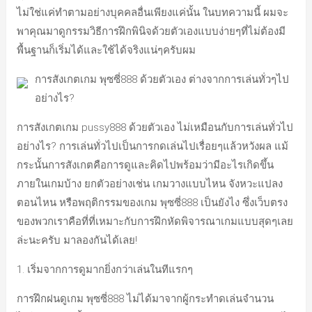
ไม่ใช่แค่ทำตามอย่างบุคคลอื่นเพียงแค่นั้น ในบทความนี้ ผมจะ
พาคุณมาดูกรรมวิธีการฝึกพินิจด้วยตัวเองแบบง่ายๆที่ไม่ต้องมี
พื้นฐานก็เริ่มได้และใช้ได้จริงแน่ๆครับผม
การสังเกตเกม พุซซี่888 ด้วยตัวเอง ต่างจากการเล่นทั่วๆไป
อย่างไร?
การสังเกตเกม pussy888 ด้วยตัวเอง ไม่เหมือนกับการเล่นทั่วไป
อย่างไร? การเล่นทั่วไปเป็นการกดเล่นไปเรื่อยๆแล้วหวังผล แม้
กระนั้นการสังเกตคือการดูและคิดไปพร้อมว่ามีอะไรเกิดขึ้น
ภายในเกมบ้าง ยกตัวอย่างเช่น เกมวางแบบไหน จังหวะแปลง
ตอนไหน หรือพฤติกรรมของเกม พุซซี่888 เป็นยังไง ซึ่งเว็บตรง
ของพวกเราคือที่ที่เหมาะกับการฝึกหัดพิจารณาเกมแบบสุดๆเลย
ล่ะนะครับ มาลองกันได้เลย!
1. เริ่มจากการดูมากยิ่งกว่าเล่นในทีแรกๆ
การฝึกฝนดูเกม พุซซี่888 ไม่ได้มาจากผู้กระทำดเล่นจำนวน