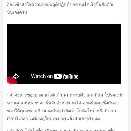
ก็จะเข้าหัวใจความประพฤติปฏิบัติของเกมได้เร็วขึ้นอีกด้วย
นั่นเองครับ
• จำจังหวะของบางเกมได้แล้ว: ผมทราบดีว่าคุณมีเกมโปรดแน่ๆ
หากคุณเล่นบ่อยๆจะเริ่มจับจังหวะเกมได้เลยครับผม ซึ่งมันจะ
ช่วยให้คุณทราบดีว่าเกมนั้นๆกำลังเข้าโบนัสไหม หรือมีตอน
เงียบรึเปล่า ไม่ต้องดูใหม่เพราะรู้แล้วนั่นเองครับผม