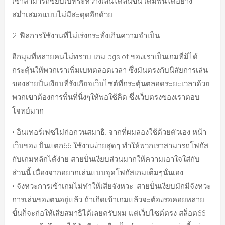
เขาสามารถขยับเบทระหว่างเล่นได้ลื่นขึ้น เดิมพันได้อย่าง
สม่ำเสมอแบบไม่มีสะดุดอีกด้วย
2. ฟีลการใช้งานที่ไม่เร่งกระทั่งเกินความจำเป็น
อีกมุมที่หลายคนไม่ทราบ เกม pgslot ของเราเป็นเกมที่มิได้
กระตุ้นให้พวกเราเพิ่มเบทตลอดเวลา ซึ่งมันตรงกับนิสัยการเล่น
ของสายปั่นเงียบที่รังเกียจเว็บไซต์ที่กระตุ้นตลอดระยะเวลาด้วย
พวกเขาต้องการพื้นที่นิ่งๆให้พอใช้คิด ซึ่งเว็บตรงของเราตอบ
โจทย์มาก
• อินเทอร์เฟซไม่ก่อกวนสมาธิ: จากที่ผมลองใช้ด้วยตัวเอง หน้า
เว็บของ ปั่นแตก66 ใช้งานง่ายสุดๆ ทำให้พวกเราสามารถโฟกัส
กับเกมหลักได้ง่าย สายปั่นเงียบส่วนมากให้ความเอาใจใส่กับ
ส่วนนี้ เนื่องจากอยากเล่นแบบจุดโฟกัสเกมเต็มๆนั่นเอง
• จังหวะการเข้าเกมไม่ทำให้เสียจังหวะ: สายปั่นเงียบมักมีจังหวะ
การเล่นของตนอยู่แล้ว ถ้าเกิดเข้าเกมแล้วจะต้องรอคอยหลาย
ขั้นก็จะก่อให้เสียสมาธิได้เลยครับผม แต่เว็บไซต์ตรง สล็อต66