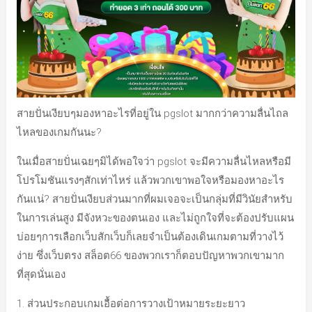
สายปั่นเงียบๆมองหาอะไรที่อยู่ใน pgslot มากกว่าความลื่นไถล
ไหลของเกมกันนะ?
ในเมื่อสายปั่นเฉยๆมิได้พอใจว่า pgslot จะมีความลื่นไหลหรือมี
โปรโมชันแรงๆสักเท่าไหร่ แล้วพวกเขาพอใจหรือมองหาอะไร
กันแน่? สายปั่นเงียบส่วนมากที่ผมเจอจะเป็นกลุ่มที่มีวินัยสำหรับ
ในการเล่นสูง มีจังหวะของตนเอง และไม่ถูกใจที่จะต้องปรับแผน
บ่อยๆการเลือกเว็บสักเว็บก็เลยจำเป็นต้องเดินเกมตามที่วางไว้
ง่าย ซึ่งเว็บตรง สล็อต66 ของพวกเราก็ตอบปัญหาพวกเขามาก
ที่สุดนั่นเอง
1. ส่วนประกอบเกมเอื้อต่อการวางเป้าหมายระยะยาว