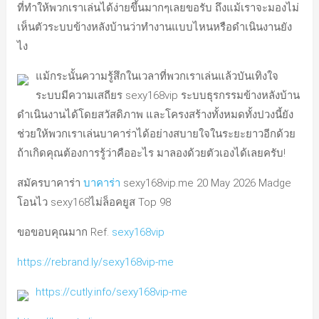
ที่ทำให้พวกเราเล่นได้ง่ายขึ้นมากๆเลยขอรับ ถึงแม้เราจะมองไม่
เห็นตัวระบบข้างหลังบ้านว่าทำงานแบบไหนหรือดำเนินงานยัง
ไง
แม้กระนั้นความรู้สึกในเวลาที่พวกเราเล่นแล้วบันเทิงใจ
ระบบมีความเสถียร sexy168vip ระบบธุรกรรมข้างหลังบ้าน
ดำเนินงานได้โดยสวัสดิภาพ และโครงสร้างทั้งหมดทั้งปวงนี้ยัง
ช่วยให้พวกเราเล่นบาคาร่าได้อย่างสบายใจในระยะยาวอีกด้วย
ถ้าเกิดคุณต้องการรู้ว่าคืออะไร มาลองด้วยตัวเองได้เลยครับ!
สมัครบาคาร่า
บาคาร่า
sexy168vip.me 20 May 2026 Madge
โอนไว sexy168ไม่ล็อคยูส Top 98
ขอขอบคุณมาก Ref.
sexy168vip
https://rebrand.ly/sexy168vip-me
https://cutly.info/sexy168vip-me