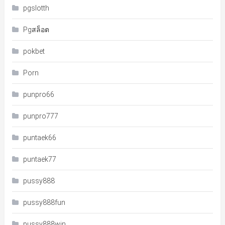
pgslotth
Pgสล็อต
pokbet
Porn
punpro66
punpro777
puntaek66
puntaek77
pussy888
pussy888fun
pussy888win