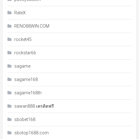
RateX
RENO88WIN.COM
rocket45
rockstar66
sagame
sagame168
sagame168th
sawan888 เครดิตฟรี
sbobet168
sbotop1688.com