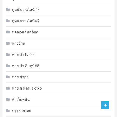
ดูหนังออนไลน์ 4k
ดูหนังออนไลน์ฟรี
ทดลองเล่นสล็อต
ทางบ้าน
ทางเข้า live22
ทางเข้า Sexy168
ทางเข้าpg
ทางเข้าเล่น slotxo
ทำเว็บพนัน
บรรยายไทย