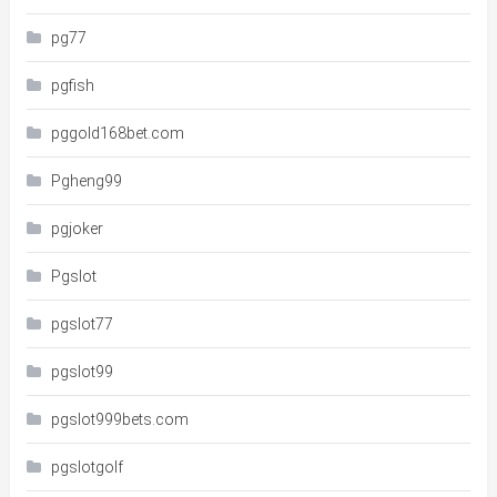
pg77
pgfish
pggold168bet.com
Pgheng99
pgjoker
Pgslot
pgslot77
pgslot99
pgslot999bets.com
pgslotgolf