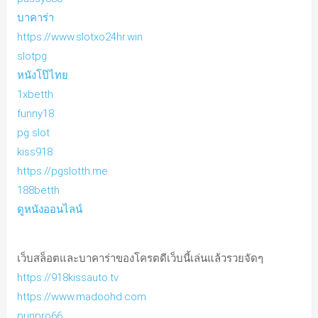
บาคาร่า
https://www.slotxo24hr.win
slotpg
หนังโป๊ไทย
1xbetth
funny18
pg slot
kiss918
https://pgslotth.me
188betth
ดูหนังออนไลน์
เว็บสล็อตและบาคาร่าของโครตดีเว็บนี้เล่นแล้วรวยจัดๆ
https://918kissauto.tv
https://www.madoohd.com
punpro66