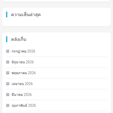
ความเห็นล่าสุด
คลังเก็บ
กรกฎาคม 2026
มิถุนายน 2026
พฤษภาคม 2026
เมษายน 2026
มีนาคม 2026
กุมภาพันธ์ 2026