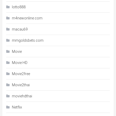
lotto888
m4newonline.com
macau69
mmgoldsbets.com
Movie
Movie HD
Movie2free
Movie2thai
moviehdthai
Netflix