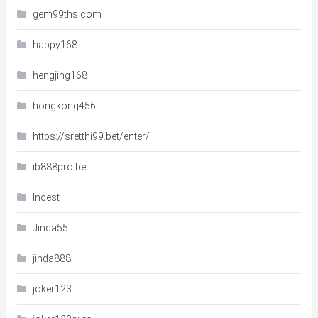
gem99ths.com
happy168
hengjing168
hongkong456
https://sretthi99.bet/enter/
ib888pro.bet
Incest
Jinda55
jinda888
joker123