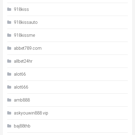
918kiss
918kissauto
918kissme
abbet789.com
allbet24hr
alot66
alot666
amb888
askyouwin888 vip
baj88thb