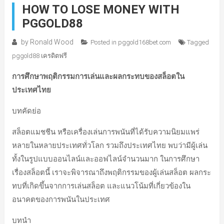
HOW TO LOSE MONEY WITH
PGGOLD88
by
Ronald Wood
Posted in
pggold168bet.com
Tagged
pggold88 เครดิตฟรี
การศึกษาพฤติกรรมการเล่นและผลกระทบของสล็อตใน
ประเทศไทย
บทคัดย่อ
สล็อตแมชชีน หรือเครื่องเล่นการพนันที่ได้รับความนิยมแพร่
หลายในหลายประเทศทั่วโลก รวมถึงประเทศไทย พบว่ามีผู้เล่น
ทั้งในรูปแบบออนไลน์และออฟไลน์จำนวนมาก ในการศึกษา
เรื่องสล็อตนี้ เราจะพิจารณาถึงพฤติกรรมของผู้เล่นสล็อต ผลกระ
ทบที่เกิดขึ้นจากการเล่นสล็อต และแนวโน้มที่เกี่ยวข้องใน
อนาคตของการพนันในประเทศ
บทนำ