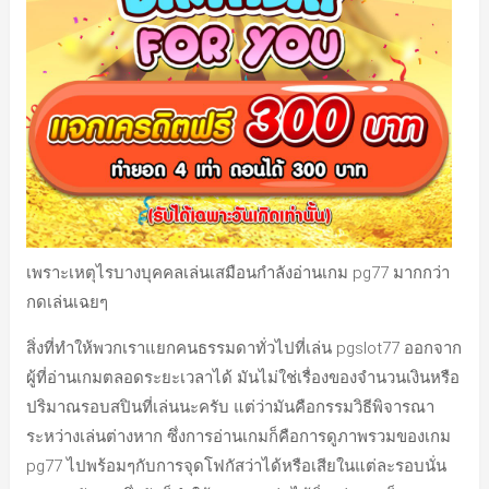
เพราะเหตุไรบางบุคคลเล่นเสมือนกำลังอ่านเกม pg77 มากกว่า
กดเล่นเฉยๆ
สิ่งที่ทำให้พวกเราแยกคนธรรมดาทั่วไปที่เล่น pgslot77 ออกจาก
ผู้ที่อ่านเกมตลอดระยะเวลาได้ มันไม่ใช่เรื่องของจำนวนเงินหรือ
ปริมาณรอบสปินที่เล่นนะครับ แต่ว่ามันคือกรรมวิธีพิจารณา
ระหว่างเล่นต่างหาก ซึ่งการอ่านเกมก็คือการดูภาพรวมของเกม
pg77 ไปพร้อมๆกับการจุดโฟกัสว่าได้หรือเสียในแต่ละรอบนั่น