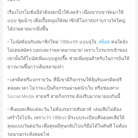
เรื่องโปรโมชั่นนี่จำต้องยกนิ้วให้เลยจ้า เนื่องจากเขาจัดมาให้
แบบ ชุ่มฉ่ำๆ เพื่อเกื้อหนุนให้สมาชิกมีโอกาสปราบรางวัลใหญ่
ได้ง่ายดายมากยิ่งขึ้น
• โบนัสต้อนรับสมาชิกใหม่ 188betth แบบจุใจ:
สล็อต
คนใดยัง
ไม่เคยสมัคร บอกเลยว่าพลาดมากมาย! เพราะโปรแรกเข้าของ
เขานั้นให้โบนัสเพิ่มแบบสูงปรี๊ด ช่วยเพิ่มทุนสำหรับในการปั่นให้
ยาวนานขึ้นกว่าเดิมหลายเท่า
• เครดิตฟรีแจกรายวัน: ที่นี่เขามีกิจกรรมให้ลุ้นรับเครดิตฟรี
ตลอดเวลา ไม่ว่าจะเป็นกิจกรรมผ่านหน้าเว็บ หรือช่องทาง
Social Media สายฟรี สายกิจกรรม ต้องรีบมากมายองกันนี้
• คืนยอดเสียแต่ละวัน ไม่ต้องรอรายสัปดาห์: เล่นเสียไม่ต้อง
เศร้าใจไปจ้ะ เพราะว่า 188bet มีระบบระเบียบคืนยอดเสียให้
คุณแบบวันต่อวัน เพื่อคุณมีทุนกลับไปแก้มือได้ในทันที ไม่ต้อง
รอนานกระทั่งหมดไฟ