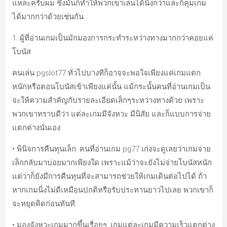
แหละครับผม ซึ่งมันก็ทำให้พวกเขาเล่นได้นิ่งกว่าและก็คุมเกม
ได้มากกว่าด้วยเช่นกัน
1. ผู้ที่อ่านเกมเป็นมักมองการกระทำระหว่างทางมากกว่าคอยแค่
โบนัส
คนเล่น pgslot77 ทั่วไปบางทีก็อาจจะพอใจเพียงแค่เกมแตก
หนักหรือตอนโบนัสเข้าเพียงแค่นั้น แม้กระนั้นคนที่อ่านเกมเป็น
จะให้ความสำคัญกับรายละเอียดเล็กๆระหว่างทางด้วย เพราะ
พวกเขาทราบดีว่า แต่ละเกมมีจังหวะ มีนิสัย และก็แบบการจ่าย
แตกต่างนั่นเอง
• พินิจการคืนทุนเล็ก: คนที่อ่านเกม pg77 เก่งจะดูเลยว่าเกมจ่าย
เล็กกลับมาบ่อยมากเพียงใด เพราะแม้ว่าจะยังไม่จ่ายโบนัสหนัก
แต่ว่าก็ยังมีการคืนทุนที่จะสามารถช่วยให้เกมเดินต่อไปได้ ถ้า
หากเกมนิ่งไม่ดีเหมือนปกติหรือรับประทานยาวไปเลย พวกเขาก็
จะหยุดคิดก่อนทันที
• มองจังหวะเกมมากขึ้นเรื่อยๆ: เกมแต่ละเกมมีความเร็วแตกต่าง