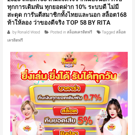
ทุกการเดิมพัน ทุกยอดฝาก 10% ระบบดี ไม่มี
สะดุด การันตีสมาชิกทั้งไทยและนอก สล็อต168
ท้าให้ลอง ว่าของดีจริง TOP 58 BY RITA
by
Ronald Wood
Posted in
สล็อตเครดิตฟรี
Tagged
สล็อต
เครดิตฟรี