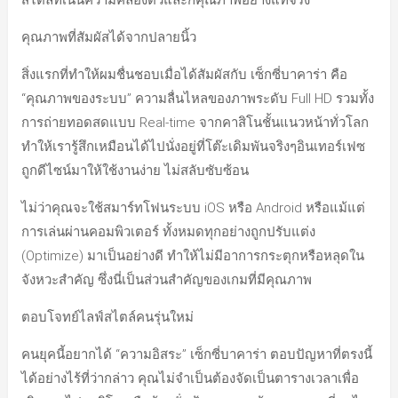
สไตล์ที่เน้นความคล่องตัวและก็คุณภาพอย่างแท้จริง
คุณภาพที่สัมผัสได้จากปลายนิ้ว
สิ่งแรกที่ทำให้ผมชื่นชอบเมื่อได้สัมผัสกับ เซ็กซี่บาคาร่า คือ
“คุณภาพของระบบ” ความลื่นไหลของภาพระดับ Full HD รวมทั้ง
การถ่ายทอดสดแบบ Real-time จากคาสิโนชั้นแนวหน้าทั่วโลก
ทำให้เรารู้สึกเหมือนได้ไปนั่งอยู่ที่โต๊ะเดิมพันจริงๆอินเทอร์เฟซ
ถูกดีไซน์มาให้ใช้งานง่าย ไม่สลับซับซ้อน
ไม่ว่าคุณจะใช้สมาร์ทโฟนระบบ iOS หรือ Android หรือแม้แต่
การเล่นผ่านคอมพิวเตอร์ ทั้งหมดทุกอย่างถูกปรับแต่ง
(Optimize) มาเป็นอย่างดี ทำให้ไม่มีอาการกระตุกหรือหลุดใน
จังหวะสำคัญ ซึ่งนี่เป็นส่วนสำคัญของเกมที่มีคุณภาพ
ตอบโจทย์ไลฟ์สไตล์คนรุ่นใหม่
คนยุคนี้อยากได้ “ความอิสระ” เซ็กซี่บาคาร่า ตอบปัญหาที่ตรงนี้
ได้อย่างไร้ที่ว่ากล่าว คุณไม่จำเป็นต้องจัดเป็นตารางเวลาเพื่อ