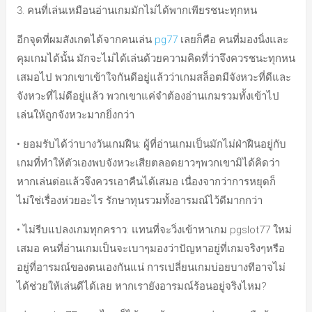
3. คนที่เล่นเหมือนอ่านเกมมักไม่ได้พากเพียรชนะทุกหน
อีกจุดที่ผมสังเกตได้จากคนเล่น
pg77
เลยก็คือ คนที่มองนิ่งและ
คุมเกมได้นั้น มักจะไม่ได้เล่นด้วยความคิดที่ว่าจึงควรชนะทุกหน
เสมอไป พวกเขาเข้าใจกันดีอยู่แล้วว่าเกมสล็อตมีจังหวะที่ดีและ
จังหวะที่ไม่ดีอยู่แล้ว พวกเขาแค่จำต้องอ่านเกมรวมทั้งเข้าไป
เล่นให้ถูกจังหวะมากยิ่งกว่า
• ยอมรับได้ว่าบางวันเกมฝืน: ผู้ที่อ่านเกมเป็นมักไม่ฝ่าฝืนอยู่กับ
เกมที่ทำให้ตัวเองพบจังหวะเสียตลอดยาวๆพวกเขามิได้คิดว่า
หากเล่นต่อแล้วจึงควรเอาคืนได้เสมอ เนื่องจากว่าการหยุดก็
ไม่ใช่เรื่องห่วยอะไร รักษาทุนรวมทั้งอารมณ์ไว้ดีมากกว่า
• ไม่รีบแปลงเกมทุกคราว: แทนที่จะวิ่งเข้าหาเกม pgslot77 ใหม่
เสมอ คนที่อ่านเกมเป็นจะเบาๆมองว่าปัญหาอยู่ที่เกมจริงๆหรือ
อยู่ที่อารมณ์ของตนเองกันแน่ การเปลี่ยนเกมบ่อยบางทีอาจไม่
ได้ช่วยให้เล่นดีได้เลย หากเรายังอารมณ์ร้อนอยู่จริงไหม?