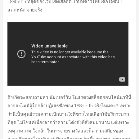
188betth ที่สุดของเว็บไซต์สล็อต! เว็บที่ชาวไทยเชื่อใจชั้น 1
แตกหนัก จ่ายจริง
ถ้าเกิดจะสอบถามหา นัมเบอร์วัน ในแวดวงสล็อตออนไลน์นาทีนี้
อาจจะไม่มีผู้ใดกล้าปฏิเสธชื่อของ 188betth จริงไหมคะ? เพราะ
ว่านี่เป็นศูนย์รวมความเบิกบานใจที่ชาวไทยเลือกใช้บริการมาก
ที่สุด ไม่ใช่แค่เนื่องจากว่าความโด่งดังที่สั่งสมมานาน แต่เพราะ
เหตุว่าความ ใจกล้า ในการจ่ายรางวัลและก็ความเสถียรของ