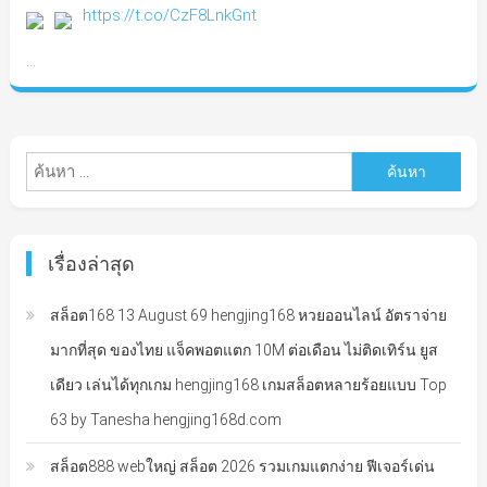
https://t.co/CzF8LnkGnt
…
ค้นหา
สำหรับ:
เรื่องล่าสุด
สล็อต168 13 August 69 hengjing168 หวยออนไลน์ อัตราจ่าย
มากที่สุด ของไทย แจ็คพอตแตก 10M ต่อเดือน ไม่ติดเทิร์น ยูส
เดียว เล่นได้ทุกเกม hengjing168 เกมสล็อตหลายร้อยแบบ Top
63 by Tanesha hengjing168d.com
สล็อต888 webใหญ่ สล็อต 2026 รวมเกมแตกง่าย ฟีเจอร์เด่น