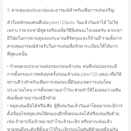
3. ควบคุมงบประมาณและอารมณ์สำหรับเพื่อการเล่นเจริญ
หัวใจหลักของคนที่เล่น joker123auto วันแล้ววันเล่าได้ ไม่ใช่
เพราะว่าพวกเขามีสูตรหรือเคล็ดวิธีพิเศษอะไรเลยครับ พวกเขา
มีวินัยในการควบคุมงบประมาณที่รัดกุมและก็ถ้วนถี่ รวมทั้งการ
ควบคุมอารมณ์สำหรับในการเล่นเพื่อรักษาระเบียบให้ได้มาก
ที่สุดแค่นั้น
• กำหนดงบประมาณต่อรอบก่อนเข้าเล่น: คนที่เล่นบ่อยๆจะมี
การตั้งกรอบการคลังทุกครั้งก่อนเข้าเล่น joker123 เสมอ เพื่อให้
ทราบดีว่าสำหรับเพื่อการเล่นรอบนี้มีขอบเขตการเล่นโดย
ประมาณไหน การตั้งเพดานเอาไว้จะช่วยทำให้ไม่เผลอวางเดิม
พันเพิ่มตามอารมณ์อีกด้วย
• หยุดเล่นเมื่อได้หรือเสีย: ผู้ที่เล่นวันแล้ววันเล่าโดยมากจะมีการ
ตั้งเงื่อนไขหยุดเล่นให้ตนเองอีกทั้งตอนเล่นได้หรือเล่นเสียด้วย
เช่น ถ้าหากถึงเป้าหมายกำไรแล้วจะเลิก หรือหากเล่นแล้ว
ขาดทุนถึงระดับที่ตั้งเอาไว้ก็จะเลิกก่อนในทันทีด้วยเหมือนกัน