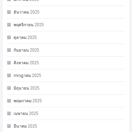
ธันวาคม 2025
พฤศจิกายน 2025
ตุลาคม 2025
กันยายน 2025
สิงหาคม 2025
กรกฎาคม 2025
มิถุนายน 2025
พฤษภาคม 2025
เมษายน 2025
มีนาคม 2025