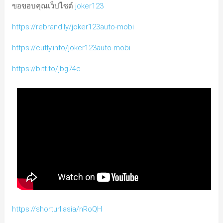
ขอขอบคุณเว็ปไซต์
joker123
https://rebrand.ly/joker123auto-mobi
https://cutly.info/joker123auto-mobi
https://bitt.to/jbg74c
https://shorturl.asia/nRoQH