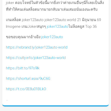
joker ตอบโจทย์ในหัวข้อนี้มากยิ่งกว่าค่ายเกมอื่นๆนี่ก็เลยเป็นสิ่ง
ที่ทำให้คนเล่นสล็อตมากมายกลับมาเล่นเสมอนั่นเองนะครับ
เกมสล็อต joker123auto joker123auto.world 21 มิถุนายน 69
Imogene เกมJokerสนุกๆ
joker123auto
ไม่ล็อคยูส Top 36
ขอขอบคุณมากอ้างอิง
joker123auto
https://rebrand.ly/joker123auto-world
https://cutly.info/joker123auto-world
https://bitt.to/97s9lk
https://shorturl.asia/9uC6G
https://t.co/0E8u01BLkO
…