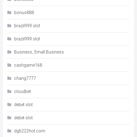
bonus888
brazil999 slot
brazil999 slot
Business, Small Business
cashgame168
chang7777
cloudbet
debet slot
debet slot
dgb222hot.com