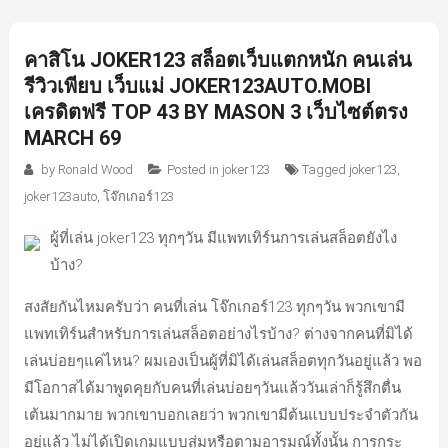
คาสิโน JOKER123 สล็อตเว็บแตกหนัก คนเล่น
รีวิวเพียบ เว็บแม่ JOKER123AUTO.MOBI
เครดิตฟรี TOP 43 BY MASON 3 เว็บไซต์ตรง
MARCH 69
by
Ronald Wood
Posted in
joker123
Tagged
joker123
,
joker123auto
,
โจ๊กเกอร์123
ผู้ที่เล่น joker123 ทุกๆวัน มีแพทเทิร์นการเล่นสล็อตยังไง
บ้าง?
สงสัยกันไหมครับว่า คนที่เล่น โจ๊กเกอร์123 ทุกๆวัน พวกเขามี
แพทเทิร์นสำหรับการเล่นสล็อตอย่างไรบ้าง? ต่างจากคนที่มิได้
เล่นบ่อยๆแค่ไหน? ผมเองเป็นผู้ที่มิได้เล่นสล็อตทุกวันอยู่แล้ว พอ
มีโอกาสได้มาพูดคุยกับคนที่เล่นบ่อยๆวันแล้ววันเล่าก็รู้สึกตื่น
เต้นมากมาย พวกเขาบอกเลยว่า พวกเขามีต้นแบบประจำตัวกัน
อยู่แล้ว ไม่ได้เปิดเกมแบบสุ่มหรือตามอารมณ์ทั้งนั้น การกระ