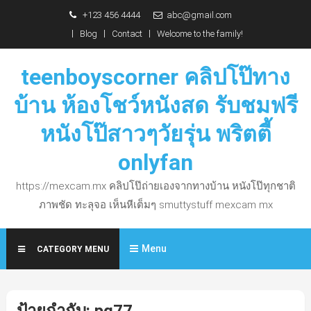
Skip
+123 456 4444
abc@gmail.com
to
Blog
Contact
Welcome to the family!
content
teenboyscorner คลิปโป๊ทาง
บ้าน ห้องโชว์หนังสด รับชมฟรี
หนังโป๊สาวๆวัยรุ่น พริตตี้
onlyfan
https://mexcam.mx คลิปโป๊ถ่ายเองจากทางบ้าน หนังโป๊ทุกชาติ
ภาพชัด ทะลุจอ เห็นหีเต็มๆ smuttystuff mexcam mx
Menu
CATEGORY MENU