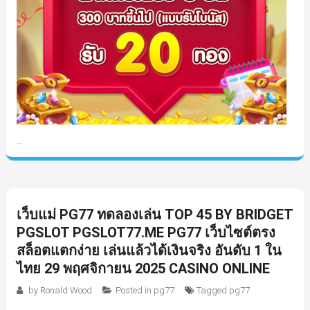
…
เว็บแม่ PG77 ทดลองเล่น TOP 45 BY BRIDGET
PGSLOT PGSLOT77.ME PG77 เว็บไซต์ตรง
สล็อตแตกง่าย เล่นแล้วได้เงินจริง อันดับ 1 ใน
ไทย 29 พฤศจิกายน 2025 CASINO ONLINE
by
Ronald Wood
Posted in
pg77
Tagged
pg77