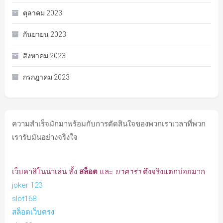
ตุลาคม 2023
กันยายน 2023
สิงหาคม 2023
กรกฎาคม 2023
ความสำเร็จมักมาพร้อมกับการตัดสินใจของพวกเราเวลาที่พวก
เรารับมันอย่างจริงใจ
เว็บคาสิโนน่าเล่น ทั้ง
สล็อต
และ
บาคาร่า
ตึงจริงแตกบ่อยมาก
joker 123
slot168
สล็อตเว็บตรง