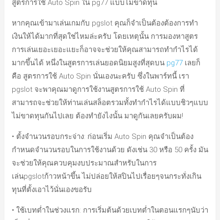
สูตรการใช้ Auto Spin ใน pg77 แบบไม่ขาดทุน
หากคุณเข้ามาเล่นเกมกับ pgslot คุณก็จำเป็นต้องต้องการทำ
เงินให้ได้มากที่สุดใช่ไหมล่ะครับ โดยเหตุนั้น การมองหาสูตร
การเล่นเยอะเยอะแยะก็อาจจะช่วยให้คุณสามารถทำกำไรได้
มากขึ้นได้ หนึ่งในสูตรการเล่นยอดนิยมสูงที่สุดบน
pg77
เลยก็
คือ สูตรการใช้ Auto Spin นั่นเองนะครับ ซึ่งในพาร์ทนี้ เรา
pgslot จะพาคุณมาดูการใช้งานสูตรการใช้ Auto Spin ที่
สามารถจะช่วยให้ท่านเล่นสล็อตรวมทั้งทำกำไรได้แบบชิวๆแบบ
ไม่ขาดทุนกันไปเลย ต้องทำยังไงนั้น มาดูกันเลยครับผม!
• ตั้งจำนวนรอบกระจ่าง: ก่อนเริ่ม Auto Spin คุณจำเป็นต้อง
กำหนดจำนวนรอบในการใช้งานด้วย ดังเช่น 30 หรือ 50 ครั้ง มัน
จะช่วยให้คุณควบคุมงบประมาณสำหรับในการ
เล่นpgslotก้าวหน้าขึ้น ไม่ปล่อยให้สปินไปเรื่อยๆจนกระทั่งเกิน
ทุนที่ตั้งเอาไว้นั่นเองขอรับ
• ใช้เบทต่ำในช่วงแรก: การเริ่มต้นด้วยเบทต่ำในตอนแรกๆนับว่า