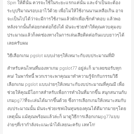
Spin ให้ดีนั้น ควรจะใช้ในระยะแรกแค่นั้น และจำเป็นจะต้อง
ระบุปริมาณรอบเอาไว้ด้วย เพื่อไม่ให้ใช้งานนานเหลือเกิน อาจ
จะเป็นไปได้ว่าจะมีการใช้งานแล้วพักเพื่อเช็กคำตอบ แล้วพอ
หลังจากนั้นก็ค่อยกดต่อก็ยังได้ มันจะช่วยทำให้คุณควบคุมงบ
ประมาณแล้วก็ลดช่องทางในการเล่นเสียติดต่อกันแบบยาวๆได้
เลยครับผม
วิธีเลือกเกม pgslot แบบง่ายๆให้เหมาะกับงบประมาณที่มี!
สำหรับคนไหนที่มองหาเกม pgslot77 อยู่ล่ะก็ มาเลยขอรับทุก
คน! ในพาร์ทนี้ พวกเราจะพาคุณมาทำความรู้จักกับกรรมวิธี
เลือกเกม pgslot แบบง่ายๆให้เหมาะกับงบประมาณที่คุณมี เพื่อ
ช่วยให้คุณมีโอกาสสำหรับเพื่อการทำเงินที่มากขึ้น สนุกสนานกับ
เกมpg77ที่จะเล่นได้มากขึ้นด้วย ซึ่งการเลือกเกมให้เหมาะสมกับ
งบประมาณนั้น มันจะช่วยเซฟเงินทุนของคุณได้ดีมากมายๆโดย
เหตุนั้น แม้คุณพร้อมแล้วล่ะก็ มาดูวิธีการเลือกเกมpg77แบบ
ง่ายๆที่เรากำลังจะแนะนำได้เลยนะครับ เลทโก!