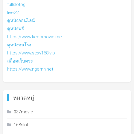
fullslotpg
live22
ดูหนังออนไลน์
ดูหนังฟรี
https://www.keepmovie.me
ดูหนังชนโรง
https://www.sexy168.vip
สล็อตเว็บตรง
https://www.ngernn.net
หมวดหมู่
037movie
168slot