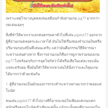
เพราะเหตุไรบางบุคคลเล่นเสมือนกำลังอ่านเกม pg77 มากกว่า
กดเล่นเฉยๆ
สิ่งที่ทำให้พวกเราแยกคนธรรมดาทั่วไปที่เล่น pgslot77 ออกจาก
ผู้ที่อ่านเกมตลอดระยะเวลาได้ มันไม่ใช่เรื่องของจำนวนเงินหรือ
ปริมาณรอบสปินที่เล่นนะครับ แต่ว่ามันคือกรรมวิธีพิจารณา
ระหว่างเล่นต่างหาก ซึ่งการอ่านเกมก็คือการดูภาพรวมของเกม
pg77 ไปพร้อมๆกับการจุดโฟกัสว่าได้หรือเสียในแต่ละรอบนั่น
แหละครับผม ซึ่งมันก็ทำให้พวกเขาเล่นได้นิ่งกว่าและก็คุมเกม
ได้มากกว่าด้วยเช่นกัน
1. ผู้ที่อ่านเกมเป็นมักมองการกระทำระหว่างทางมากกว่าคอยแค่
โบนัส
คนเล่น pgslot77 ทั่วไปบางทีก็อาจจะพอใจเพียงแค่เกมแตก
หนักหรือตอนโบนัสเข้าเพียงแค่นั้น แม้กระนั้นคนที่อ่านเกมเป็น