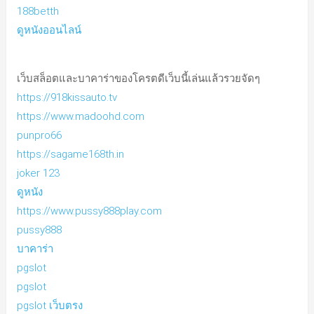
188betth
ดูหนังออนไลน์
เว็บสล็อตและบาคาร่าของโครตดีเว็บนี้เล่นแล้วรวยจัดๆ
https://918kissauto.tv
https://www.madoohd.com
punpro66
https://sagame168th.in
joker 123
ดูหนัง
https://www.pussy888play.com
pussy888
บาคาร่า
pgslot
pgslot
pgslot เว็บตรง