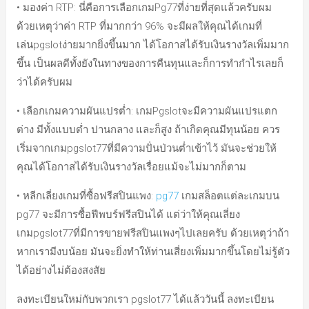
• มองค่า RTP: นี่คือการเลือกเกมPg77ที่ง่ายที่สุดแล้วครับผม
ด้วยเหตุว่าค่า RTP ที่มากกว่า 96% จะมีผลให้คุณได้เกมที่
เล่นpgslotง่ายมากยิ่งขึ้นมาก ได้โอกาสได้รับเงินรางวัลเพิ่มมาก
ขึ้น เป็นผลดีทั้งยังในทางของการคืนทุนและก็การทำกำไรเลยก็
ว่าได้ครับผม
• เลือกเกมความผันแปรต่ำ: เกมPgslotจะมีความผันแปรแตก
ต่าง มีทั้งแบบต่ำ ปานกลาง และก็สูง ถ้าเกิดคุณมีทุนน้อย ควร
เริ่มจากเกมpgslot77ที่มีความปั่นป่วนต่ำเข้าไว้ มันจะช่วยให้
คุณได้โอกาสได้รับเงินรางวัลเรื่อยแม้จะไม่มากก็ตาม
• หลีกเลี่ยงเกมที่ซื้อฟรีสปินแพง:
pg77
เกมสล็อตแต่ละเกมบน
pg77 จะมีการซื้อฟีพบร์ฟรีสปินได้ แต่ว่าให้คุณเลี่ยง
เกมpgslot77ที่มีการขายฟรีสปินแพงๆไปเลยครับ ด้วยเหตุว่าถ้า
หากเรามีงบน้อย มันจะยิ่งทำให้ท่านเสี่ยงเพิ่มมากขึ้นโดยไม่รู้ตัว
ได้อย่างไม่ต้องสงสัย
ลงทะเบียนใหม่กับพวกเรา pgslot77 ได้แล้ววันนี้ ลงทะเบียน