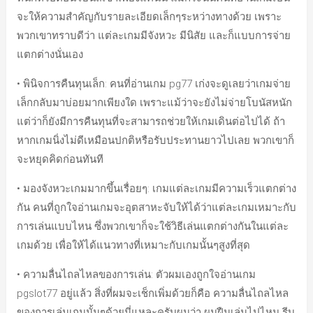
จะให้ความสำคัญกับรายละเอียดเล็กๆระหว่างทางด้วย เพราะ
พวกเขาทราบดีว่า แต่ละเกมมีจังหวะ มีนิสัย และก็แบบการจ่าย
แตกต่างนั่นเอง
• พินิจการคืนทุนเล็ก: คนที่อ่านเกม pg77 เก่งจะดูเลยว่าเกมจ่าย
เล็กกลับมาบ่อยมากเพียงใด เพราะแม้ว่าจะยังไม่จ่ายโบนัสหนัก
แต่ว่าก็ยังมีการคืนทุนที่จะสามารถช่วยให้เกมเดินต่อไปได้ ถ้า
หากเกมนิ่งไม่ดีเหมือนปกติหรือรับประทานยาวไปเลย พวกเขาก็
จะหยุดคิดก่อนทันที
• มองจังหวะเกมมากขึ้นเรื่อยๆ: เกมแต่ละเกมมีความเร็วแตกต่าง
กัน คนที่ถูกใจอ่านเกมจะอุตสาหะจับให้ได้ว่าแต่ละเกมเหมาะกับ
การเล่นแบบไหน ซึ่งพวกเขาก็จะใช้วิธีเล่นแตกต่างกันในแต่ละ
เกมด้วย เพื่อให้ได้แนวทางที่เหมาะกับเกมนั้นๆสูงที่สุด
• ความลื่นไถลไหลของการเล่น: ตัวผมเองถูกใจอ่านเกม
pgslot77 อยู่แล้ว สิ่งที่ผมจะเช็กเพิ่มด้วยก็คือ ความลื่นไถลไหล
ของการเล่นเกมนั้นๆด้วยนี่แหละครับผมว่า ผมฝืนเล่นไปไหม รีบ