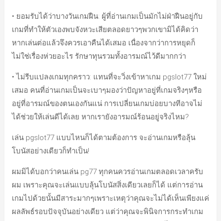
• ยอมรับได้ว่าบางวันเกมฝืน: ผู้ที่อ่านเกมเป็นมักไม่ฝ่าฝืนอยู่กับ
เกมที่ทำให้ตัวเองพบจังหวะเสียตลอดยาวๆพวกเขามิได้คิดว่า
หากเล่นต่อแล้วจึงควรเอาคืนได้เสมอ เนื่องจากว่าการหยุดก็
ไม่ใช่เรื่องห่วยอะไร รักษาทุนรวมทั้งอารมณ์ไว้ดีมากกว่า
• ไม่รีบแปลงเกมทุกคราว: แทนที่จะวิ่งเข้าหาเกม pgslot77 ใหม่
เสมอ คนที่อ่านเกมเป็นจะเบาๆมองว่าปัญหาอยู่ที่เกมจริงๆหรือ
อยู่ที่อารมณ์ของตนเองกันแน่ การเปลี่ยนเกมบ่อยบางทีอาจไม่
ได้ช่วยให้เล่นดีได้เลย หากเรายังอารมณ์ร้อนอยู่จริงไหม?
เล่น pgslot77 แบบไหนก็ได้ตามต้องการ จะอ่านเกมหรือลุ้น
โบนัสอย่างเดียวก็ทำเป็น!
ผมมิได้บอกว่าคนเล่น pg77 ทุกคนควรอ่านเกมตลอดเวลาครับ
ผม เพราะคุณจะเล่นแบบลุ้นโบนัสสิ่งเดียวเลยก็ได้ แต่การอ่าน
เกมไปด้วยนั้นมีสาระมากๆเพราะเหตุว่าคุณจะไม่ได้เห็นเพียงแค่
ผลลัพธ์รอบปัจจุบันอย่างเดียว แต่ว่าคุณจะพินิจการกระทำเกม