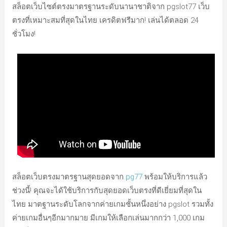
สล็อตเว็บไซต์ตรงมาตรฐานระดับนานาชาติจาก pgslot77 เว็บ
ตรงที่เหมาะสมที่สุดในไทย เครดิตฟรีมาก! เล่นได้ตลอด 24
ชั่วโมง!
สล็อตเว็บตรงมาตรฐานสุดยอดจาก
pg77
พร้อมให้บริการแล้ว
ช่วงนี้! คุณจะได้ใช้บริการกับสุดยอดเว็บตรงที่ดีเยี่ยมที่สุดใน
ไทย มาตฐานระดับโลกจากค่ายเกมชั้นหนึ่งอย่าง pgslot รวมทั้ง
ค่ายเกมอื่นๆอีกมากมาย มีเกมให้เลือกเล่นมากกว่า 1,000 เกม