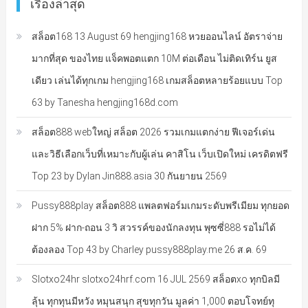
เรื่องล่าสุด
สล็อต168 13 August 69 hengjing168 หวยออนไลน์ อัตราจ่าย
มากที่สุด ของไทย แจ็คพอตแตก 10M ต่อเดือน ไม่ติดเทิร์น ยูส
เดียว เล่นได้ทุกเกม hengjing168 เกมสล็อตหลายร้อยแบบ Top
63 by Tanesha hengjing168d.com
สล็อต888 webใหญ่ สล็อต 2026 รวมเกมแตกง่าย ฟีเจอร์เด่น
และวิธีเลือกเว็บที่เหมาะกับผู้เล่น คาสิโน เว็บเปิดใหม่ เครดิตฟรี
Top 23 by Dylan Jin888.asia 30 กันยายน 2569
Pussy888play สล็อต888 แพลตฟอร์มเกมระดับพรีเมียม ทุกยอด
ฝาก 5% ฝาก-ถอน 3 วิ สวรรค์ของนักลงทุน พุซซี่888 รอไม่ได้
ต้องลอง Top 43 by Charley pussy888play.me 26 ส.ค. 69
Slotxo24hr slotxo24hrf.com 16 JUL 2569 สล็อตxo ทุกบิลมี
ลุ้น ทุกทุนมีหวัง หมุนสนุก สุขทุกวัน มูลค่า 1,000 ตอบโจทย์ทุ