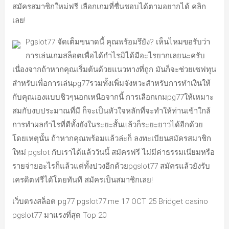
สมัครสมาชิกใหม่ฟรี เลือกเกมที่ชื่นชอบได้ตามอยากได้ คลิก
เลย!
Pgslot77 จัดเต็มขนาดนี้ คุณพร้อมรึยัง? เห็นไหมขอรับว่า
การเล่นเกมสล็อตเพื่อได้กำไรมิได้มีอะไรยากเลยนะครับ
เนื่องจากถ้าหากคุณเริ่มต้นด้วยแนวทางที่ถูก มันก็จะช่วยเซฟทุน
สำหรับเพื่อการเล่นpg77รวมทั้งเพิ่มจังหวะสำหรับการทำเงินให้
กับคุณเองแบบชิวๆนอกเหนือจากนี้ การเลือกเกมpg77ให้เหมาะ
สมกับงบประมาณที่มี ก็จะเป็นหัวใจหลักที่จะทำให้ท่านเข้าใกล้
การทำผลกำไรที่ดีทั้งยังในระยะสั้นแล้วก็ระยะยาวได้อีกด้วย
โดยเหตุนั้น ถ้าหากคุณพร้อมแล้วล่ะก็ ลงทะเบียนสมัครสมาชิก
ใหม่ pgslot กับเราได้แล้ววันนี้ สมัครฟรี ไม่มีค่าธรรมเนียมหรือ
รายจ่ายอะไรก็แล้วแต่ทั้งปวงอีกด้วยpgslot77 สมัครแล้วยังรับ
เครดิตฟรีได้โดยทันที สมัครเป็นสมาชิกเลย!
เว็บตรงสล็อต pg77 pgslot77.me 17 OCT 25 Bridget casino
pgslot77 มาแรงที่สุด Top 20