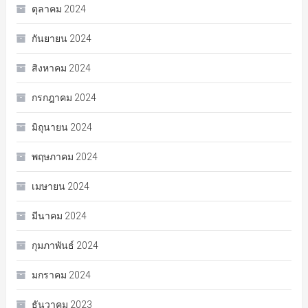
ตุลาคม 2024
กันยายน 2024
สิงหาคม 2024
กรกฎาคม 2024
มิถุนายน 2024
พฤษภาคม 2024
เมษายน 2024
มีนาคม 2024
กุมภาพันธ์ 2024
มกราคม 2024
ธันวาคม 2023