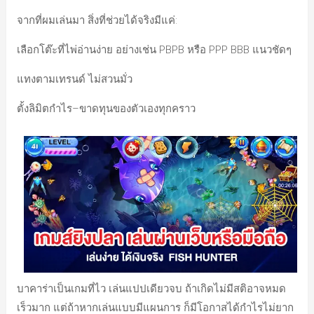
จากที่ผมเล่นมา สิ่งที่ช่วยได้จริงมีแค่:
เลือกโต๊ะที่ไพ่อ่านง่าย อย่างเช่น PBPB หรือ PPP BBB แนวชัดๆ
แทงตามเทรนด์ ไม่สวนมั่ว
ตั้งลิมิตกำไร–ขาดทุนของตัวเองทุกคราว
บาคาร่าเป็นเกมที่ไว เล่นแปปเดียวจบ ถ้าเกิดไม่มีสติอาจหมด
เร็วมาก แต่ถ้าหากเล่นแบบมีแผนการ ก็มีโอกาสได้กำไรไม่ยาก