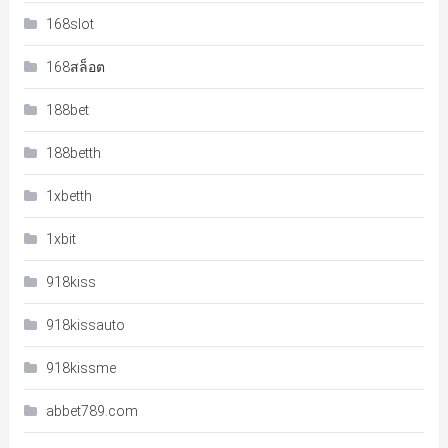
168slot
168สล็อต
188bet
188betth
1xbetth
1xbit
918kiss
918kissauto
918kissme
abbet789.com