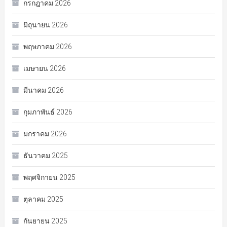
กรกฎาคม 2026
มิถุนายน 2026
พฤษภาคม 2026
เมษายน 2026
มีนาคม 2026
กุมภาพันธ์ 2026
มกราคม 2026
ธันวาคม 2025
พฤศจิกายน 2025
ตุลาคม 2025
กันยายน 2025