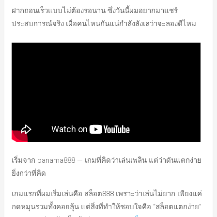
ฝากถอนเร็วแบบไม่ต้องรอนาน ซึ่งวันนี้ผมอยากมาแชร์
ประสบการณ์จริง เผื่อคนไหนกันแน่กำลังลังเลว่าจะลองดีไหม
เริ่มจาก panama888 — เกมที่คิดว่าเล่นเพลิน แต่ว่าดันแตกง่าย
ยิ่งกว่าที่คิด
เกมแรกที่ผมเริ่มเล่นคือ สล็อต888 เพราะว่าเล่นไม่ยาก เพียงแค่
กดหมุนรวมทั้งคอยลุ้น แต่สิ่งที่ทำให้ชอบใจคือ “สล็อตแตกง่าย”