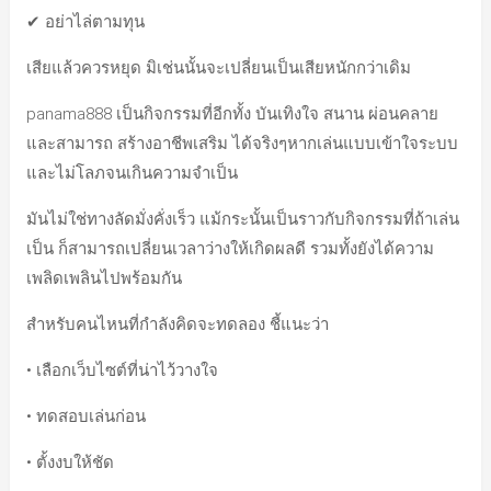
✔ อย่าไล่ตามทุน
เสียแล้วควรหยุด มิเช่นนั้นจะเปลี่ยนเป็นเสียหนักกว่าเดิม
panama888 เป็นกิจกรรมที่อีกทั้ง บันเทิงใจ สนาน ผ่อนคลาย
และสามารถ สร้างอาชีพเสริม ได้จริงๆหากเล่นแบบเข้าใจระบบ
และไม่โลภจนเกินความจำเป็น
มันไม่ใช่ทางลัดมั่งคั่งเร็ว แม้กระนั้นเป็นราวกับกิจกรรมที่ถ้าเล่น
เป็น ก็สามารถเปลี่ยนเวลาว่างให้เกิดผลดี รวมทั้งยังได้ความ
เพลิดเพลินไปพร้อมกัน
สำหรับคนไหนที่กำลังคิดจะทดลอง ชี้แนะว่า
• เลือกเว็บไซต์ที่น่าไว้วางใจ
• ทดสอบเล่นก่อน
• ตั้งงบให้ชัด