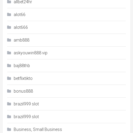
allbet24hr
alot66
alot666
amb888
askyouwin888 vip
baj88thb
betflixtikto
bonus888
brazil999 slot
brazil999 slot
Business, Small Business