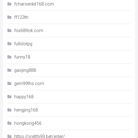
fcharoenkit168.com
ff123th
fox689ok.com
fullslotpg
funny18
gaojing888
gem99ths.com
happy168
hengjing168
hongkong456
https://sretthi99.bet/enter/