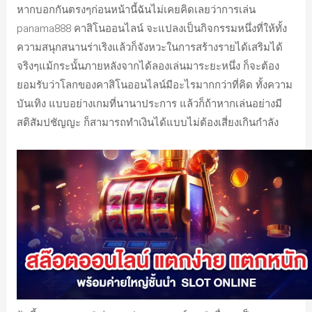
หากบอกกันตรงๆก่อนหน้านี้ฉันไม่เคยคิดเลยว่าการเล่น
panama888 คาสิโนออนไลน์ จะแปลงเป็นกิจกรรมหนึ่งที่ให้ทั้ง
ความสนุกสนานร่าเริงแล้วก็จังหวะในการสร้างรายได้เสริมได้
จริงๆแม้กระนั้นภายหลังจากได้ลองเล่นมาระยะหนึ่ง ก็จะต้อง
ยอมรับว่าโลกของคาสิโนออนไลน์มีอะไรมากกว่าที่คิด ทั้งความ
บันเทิง แบบอย่างเกมที่นานาประการ แล้วก็ถ้าหากเล่นอย่างมี
สติสัมปชัญญะ ก็สามารถทำเงินได้แบบไม่ต้องเสี่ยงเกินกำลัง