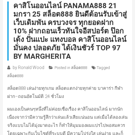
คาสิโนออนไลน์ PANAMA888 21
มกรา 25 สล็อต888 ยินดีต้อนรับเข้าสู่
เว็บเดิมพัน ครบวงจร ทุกยอดฝาก
10% ฝากถอนเร็วทันใจอีสปอร์ต ป๊อก
เด้ง ปั่นแปะ แทงบอล คาสิโนออนไลน์
มั่นคง ปลอดภัย ได้เงินชัวร์ TOP 97
BY MARGHERITA
by
Ronald Wood
Posted in
สล็อต888
Tagged
สล็อต888
สล็อต888 เล่นง่ายทุกเกม สล็อตแตกง่ายทุกค่าย บาคาร่า กีฬา
ฝาก–ถอนอัตโนมัติ 24 ชั่วโมง
ผมเองเป็นคนๆหนึ่งที่ไม่ค่อยเชื่อเรื่อง คาสิโนออนไลน์ มากนัก
เนื่องจากว่ามีความรู้สึกว่าเล่นแล้วเสียแน่นอน แต่เมื่อได้ลองเล่น
จริงแบบไม่ได้มุ่งมาดอะไร ก็ทำให้มุมมองผมแปรไปพอสมควร
โดยเฉพาะกับเว็บไซต์ที่ระบบดี มีความโปร่งใส เล่นง่าย และก็