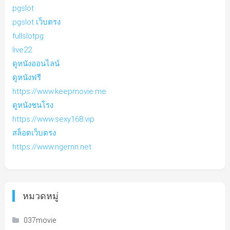
pgslot
pgslot เว็บตรง
fullslotpg
live22
ดูหนังออนไลน์
ดูหนังฟรี
https://www.keepmovie.me
ดูหนังชนโรง
https://www.sexy168.vip
สล็อตเว็บตรง
https://www.ngernn.net
หมวดหมู่
037movie