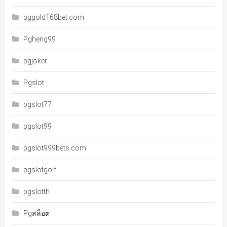
pggold168bet.com
Pgheng99
pgjoker
Pgslot
pgslot77
pgslot99
pgslot999bets.com
pgslotgolf
pgslotth
Pgสล็อต