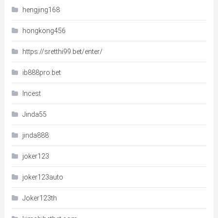
hengjing168
hongkong456
https://sretthi99.bet/enter/
ib888pro.bet
Incest
Jinda55
jinda888
joker123
joker123auto
Joker123th