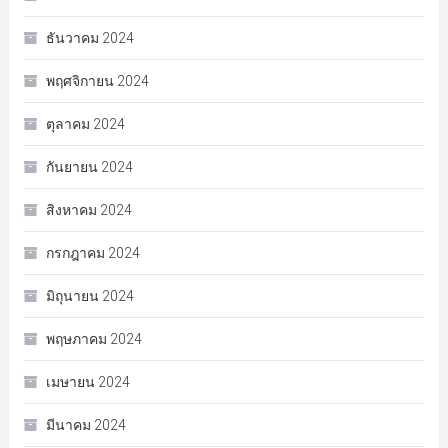
ธันวาคม 2024
พฤศจิกายน 2024
ตุลาคม 2024
กันยายน 2024
สิงหาคม 2024
กรกฎาคม 2024
มิถุนายน 2024
พฤษภาคม 2024
เมษายน 2024
มีนาคม 2024