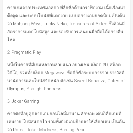
ค่ายเกมจากประเทศมอลตา ที่ลือชื่อด้านกราฟิกงาม เนื้อเรื่องน่า
ดึงดูด และระบบโบนัสที่แตกง่าย แบบอย่างเกมยอดนิยมเป็นต้น
ว่า Mahjong Ways, Lucky Neko, Treasures of Aztec ซึ่งล้วนมี
อัตราการแตกโบนัสสูง และรองรับการเล่นบนมือถือได้อย่างลื่น
ไหล
2. Pragmatic Play
หนึ่งในค่ายที่มีเกมหลากหลายแนว อย่างเช่น สล็อต 3D, สล็อต
วิดีโอ, รวมทั้งสล็อต Megaways ข้อดีก็คือระบบการจ่ายรางวัลที่
นานัปการและโบนัสจัดหนัก ดังเช่น Sweet Bonanza, Gates of
Olympus, Starlight Princess
3. Joker Gaming
ค่ายดังที่อยู่คู่ตลาดเกมออนไลน์มานาน ลักษณะเด่นก็คือเกมที่
เล่นง่าย โบนัสแตกไว รวมทั้งยังมีเกมยิงปลาให้เลือกเล่น เป็นต้น
ว่า Roma, Joker Madness, Burning Pearl