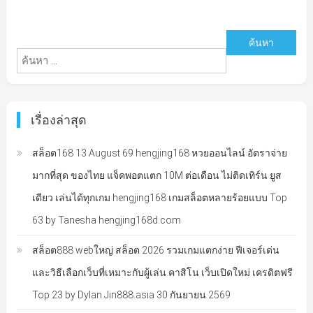
เรื่อง
ดี บริการเด่น ทัวร์นาเมนต์
พลาด คาสิโน เว็บแม่ 188bet
ส
แจกเครดิตฟรี ไพ่ดี กำไรมา ไม้
ใหม่ล่าสุด Top 44 by
ต่อไม้หลับตาเล่น ยังได้ถอน
Renaldo
sagame แทงยังไงก็กำไร ไม่
ขายฝัน Top 42 by Modesto
เรื่องล่าสุด
สล็อต168 13 August 69 hengjing168 หวยออนไลน์ อัตราจ่าย
มากที่สุด ของไทย แจ็คพอตแตก 10M ต่อเดือน ไม่ติดเทิร์น ยูส
เดียว เล่นได้ทุกเกม hengjing168 เกมสล็อตหลายร้อยแบบ Top
63 by Tanesha hengjing168d.com
สล็อต888 webใหญ่ สล็อต 2026 รวมเกมแตกง่าย ฟีเจอร์เด่น
และวิธีเลือกเว็บที่เหมาะกับผู้เล่น คาสิโน เว็บเปิดใหม่ เครดิตฟรี
Top 23 by Dylan Jin888.asia 30 กันยายน 2569