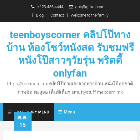
Skip
+123 456 4444
abc@gmail.com
to
Blog
Contact
Welcome to the family!
content
teenboyscorner คลิปโป๊ทาง
บ้าน ห้องโชว์หนังสด รับชมฟรี
หนังโป๊สาวๆวัยรุ่น พริตตี้
onlyfan
https://mexcam.mx คลิปโป๊ถ่ายเองจากทางบ้าน หนังโป๊ทุกชาติ
ภาพชัด ทะลุจอ เห็นหีเต็มๆ smuttystuff mexcam mx
Menu
CATEGORY MENU
ส.ค.
15