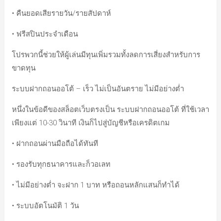
• คืนยอดเสียรายวัน/รายสัปดาห์
• ฟรีสปินประจำเดือน
โปรพวกนี้ช่วยให้ผู้เล่นมีทุนเพิ่มรวมทั้งลดการเสี่ยงสำหรับการ
ขาดทุน
ระบบฝากถอนออโต้ – เร็ว ไม่เป็นอันตราย ไม่มีอย่างต่ำ
หนึ่งในข้อดีของสล็อตเว็บตรงเป็น ระบบฝากถอนออโต้ ที่ใช้เวลา
เพียงแต่ 10-30 วินาที เงินก็ไปสู่บัญชีหรือเครดิตเกม
• ฝากถอนผ่านมือถือได้ทันที
• รองรับทุกธนาคารและก็วอเลท
• ไม่มีอย่างต่ำ จะฝาก 1 บาท หรือถอนหลักแสนก็ทำได้
• ระบบอัตโนมัติ 1 วัน