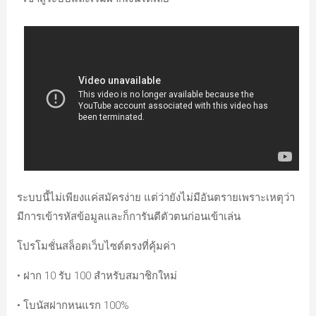
ระบบนี้ไม่เพียงแค่สมัครง่าย แต่ว่ายังไม่มีอันตรายเพราะเหตุว่า
มีการเข้ารหัสข้อมูลและก็การันตีตัวตนก่อนเข้าเล่น
โปรโมชั่นสล็อตเว็บไซต์ตรงที่คุ้มค่า
• ฝาก 10 รับ 100 สำหรับสมาชิกใหม่
• โบนัสฝากหนแรก 100%