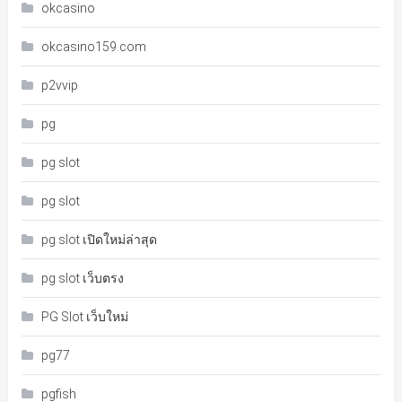
okcasino
okcasino159.com
p2vvip
pg
pg slot
pg slot
pg slot เปิดใหม่ล่าสุด
pg slot เว็บตรง
PG Slot เว็บใหม่
pg77
pgfish