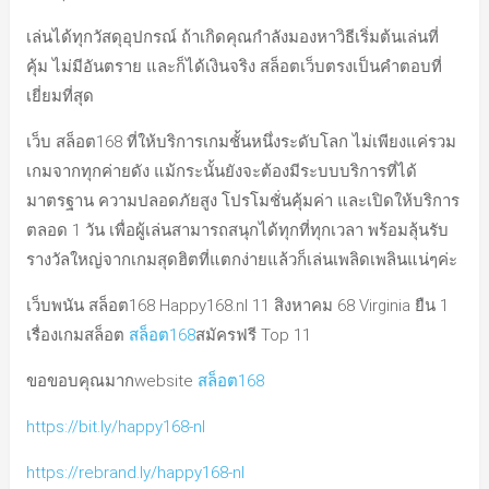
เล่นได้ทุกวัสดุอุปกรณ์ ถ้าเกิดคุณกำลังมองหาวิธีเริ่มต้นเล่นที่
คุ้ม ไม่มีอันตราย และก็ได้เงินจริง สล็อตเว็บตรงเป็นคำตอบที่
เยี่ยมที่สุด
เว็บ สล็อต168 ที่ให้บริการเกมชั้นหนึ่งระดับโลก ไม่เพียงแค่รวม
เกมจากทุกค่ายดัง แม้กระนั้นยังจะต้องมีระบบบริการที่ได้
มาตรฐาน ความปลอดภัยสูง โปรโมชั่นคุ้มค่า และเปิดให้บริการ
ตลอด 1 วัน เพื่อผู้เล่นสามารถสนุกได้ทุกที่ทุกเวลา พร้อมลุ้นรับ
รางวัลใหญ่จากเกมสุดฮิตที่แตกง่ายแล้วก็เล่นเพลิดเพลินแน่ๆค่ะ
เว็บพนัน สล็อต168 Happy168.nl 11 สิงหาคม 68 Virginia ยืน 1
เรื่องเกมสล็อต
สล็อต168
สมัครฟรี Top 11
ขอขอบคุณมากwebsite
สล็อต168
https://bit.ly/happy168-nl
https://rebrand.ly/happy168-nl