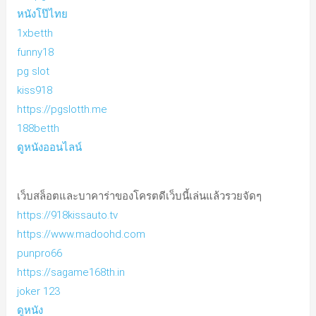
หนังโป๊ไทย
1xbetth
funny18
pg slot
kiss918
https://pgslotth.me
188betth
ดูหนังออนไลน์
เว็บสล็อตและบาคาร่าของโครตดีเว็บนี้เล่นแล้วรวยจัดๆ
https://918kissauto.tv
https://www.madoohd.com
punpro66
https://sagame168th.in
joker 123
ดูหนัง