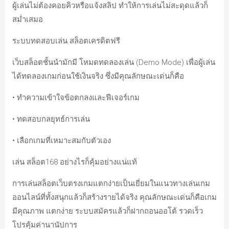
ผู้เล่นไม่ต้องคอยคิวหรือแจ้งสลิป ทำให้การเล่นไม่สะดุดแล้วก็
สม่ำเสมอ
ระบบทดสอบเล่น สล็อตเครดิตฟรี
เว็บสล็อตชั้นนำมักมี โหมดทดลองเล่น (Demo Mode) เพื่อผู้เล่น
ได้ทดลองเกมก่อนใช้เงินจริง ซึ่งมีคุณลักษณะเด่นก็คือ
• ทำความเข้าใจข้อตกลงและฟีเจอร์เกม
• ทดสอบกลยุทธ์การเล่น
• เลือกเกมที่เหมาะสมกับตัวเอง
เล่น สล็อต168 อย่างไรก็คุ้มอย่างแน่แท้
การเล่นสล็อตเว็บตรงเกมแตกง่ายเป็นเยี่ยมในแนวทางเล่นเกม
ออนไลน์ที่ทั้งสนุกแล้วก็สร้างรายได้จริง คุณลักษณะเด่นก็คือเกม
มีคุณภาพ แตกง่าย ระบบสมัครแล้วก็ฝากถอนออโต้ รวดเร็ว
โปรคุ้มค่านานัปการ