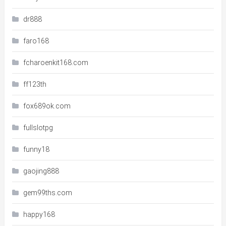
dr888
faro168
fcharoenkit168.com
ff123th
fox689ok.com
fullslotpg
funny18
gaojing888
gem99ths.com
happy168