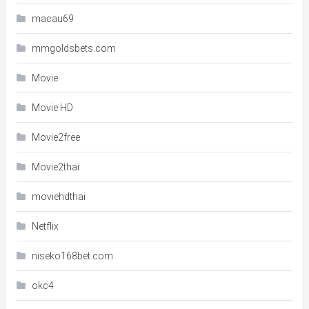
macau69
mmgoldsbets.com
Movie
Movie HD
Movie2free
Movie2thai
moviehdthai
Netflix
niseko168bet.com
okc4