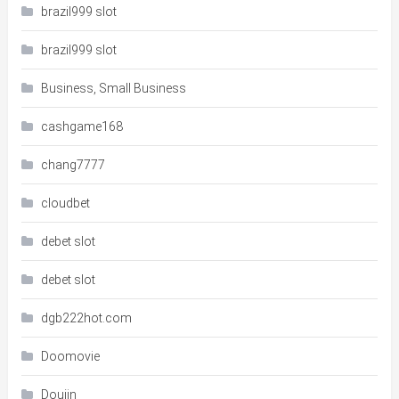
brazil999 slot
brazil999 slot
Business, Small Business
cashgame168
chang7777
cloudbet
debet slot
debet slot
dgb222hot.com
Doomovie
Doujin