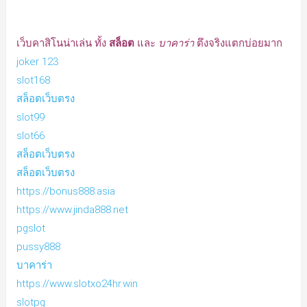
เว็บคาสิโนน่าเล่น ทั้ง
สล็อต
และ
บาคาร่า
ตึงจริงแตกบ่อยมาก
joker 123
slot168
สล็อตเว็บตรง
slot99
slot66
สล็อตเว็บตรง
สล็อตเว็บตรง
https://bonus888.asia
https://www.jinda888.net
pgslot
pussy888
บาคาร่า
https://www.slotxo24hr.win
slotpg