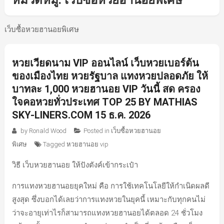
หมวดหมู่:
เว็บซื้อหวยฮานอยพิเศษ
เว็บซื้อหวยฮานอยพิเศษ
หวยเวียดนาม VIP ออนไลน์ เว็บหวยเบอร์ต้น
ของเมืองไทย หวยรัฐบาล แทงหวยปลอดภัย ให้
บาทละ 1,000 หวยฮานอย VIP วันนี้ สด ครอง
ใจคอหวยทั่วประเทศ TOP 25 BY MATHIAS
SKY-LINERS.COM 15 ธ.ค. 2026
by
Ronald Wood
Posted in
เว็บซื้อหวยฮานอย
พิเศษ
Tagged
หวยฮานอย vip
วิธี เว็บหวยฮานอย ให้ปังตังค์เข้ากระเป๋า
การแทงหวยฮานอยยุคใหม่ คือ การใช้เทคโนโลยีให้กำเนิดผลดี
สูงสุด ซึ่งบอกได้เลยว่าการแทงหวยในยุคนี้ เหมาะกับทุกคนไม่
ว่าจะอายุเท่าไรก็สามารถแทงหวยฮานอยได้ตลอด 24 ชั่วโมง