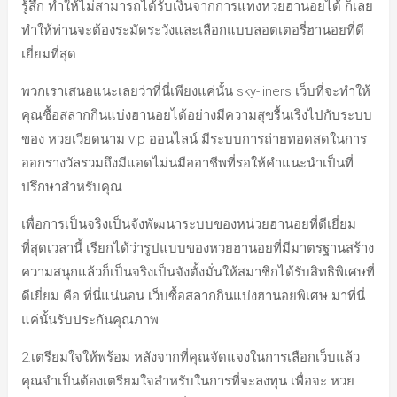
รู้สึก ทำให้ไม่สามารถได้รับเงินจากการแทงหวยฮานอยได้ ก็เลย
ทำให้ท่านจะต้องระมัดระวังและเลือกแบบลอตเตอรี่ฮานอยที่ดี
เยี่ยมที่สุด
พวกเราเสนอแนะเลยว่าที่นี่เพียงแค่นั้น sky-liners เว็บที่จะทำให้
คุณซื้อสลากกินแบ่งฮานอยได้อย่างมีความสุขรื้นเริงไปกับระบบ
ของ หวยเวียดนาม vip ออนไลน์ มีระบบการถ่ายทอดสดในการ
ออกรางวัลรวมถึงมีแอดไม่นมืออาชีพที่รอให้คำแนะนำเป็นที่
ปรึกษาสำหรับคุณ
เพื่อการเป็นจริงเป็นจังพัฒนาระบบของหน่วยฮานอยที่ดีเยี่ยม
ที่สุดเวลานี้ เรียกได้ว่ารูปแบบของหวยฮานอยที่มีมาตรฐานสร้าง
ความสนุกแล้วก็เป็นจริงเป็นจังตั้งมั่นให้สมาชิกได้รับสิทธิพิเศษที่
ดีเยี่ยม คือ ที่นี่แน่นอน เว็บซื้อสลากกินแบ่งฮานอยพิเศษ มาที่นี่
แค่นั้นรับประกันคุณภาพ
2.เตรียมใจให้พร้อม หลังจากที่คุณจัดแจงในการเลือกเว็บแล้ว
คุณจำเป็นต้องเตรียมใจสำหรับในการที่จะลงทุน เพื่อจะ หวย