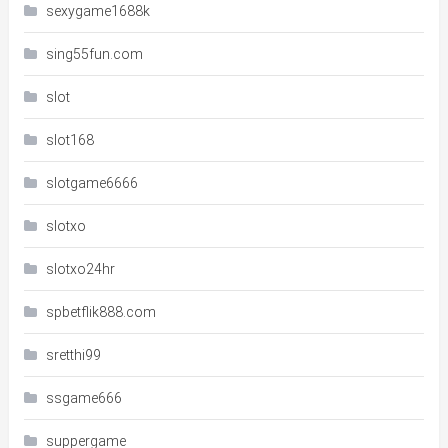
sexygame1688k
sing55fun.com
slot
slot168
slotgame6666
slotxo
slotxo24hr
spbetflik888.com
sretthi99
ssgame666
suppergame