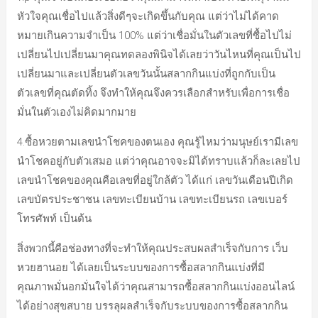
หัวใจคุณเชื่อไปแล้วสิ่งดีๆจะเกิดขึ้นกับคุณ แต่ว่าไม่ได้คาด
หมายเกินความจำเป็น 100% แต่ว่าเชื่อมั่นในตัวเลขที่ซื้อไปไม่
เปลี่ยนไปเปลี่ยนมาคุณทดลองพินิจได้เลยว่าวันไหนที่คุณเป็นไป
เปลี่ยนมาและเปลี่ยนตัวเลขวันนั้นสลากกินแบ่งที่ถูกกับเป็น
ตัวเลขที่คุณตัดทิ้ง จึงทำให้คุณจึงควรเลือกสำหรับเพื่อการเชื่อ
มั่นในตัวเองไม่คิดมากมาย
4.ซื้อหวยตามเลขนำโชคของตนเอง คุณรู้ไหมว่ามนุษย์เรามีเลข
นำโชคอยู่กับตัวเสมอ แต่ว่าคุณอาจจะมิได้ทราบแล้วก็ละเลยไป
เลขนำโชคของคุณคือเลขที่อยู่ใกล้ตัว ได้แก่ เลขวันเดือนปีเกิด
เลขบัตรประชาชน เลขทะเบียนบ้าน เลขทะเบียนรถ เลขเบอร์
โทรศัพท์ เป็นต้น
สิ่งพวกนี้คือช่องทางที่จะทำให้คุณประสบผลสำเร็จกับการ เว็บ
หวยฮานอย ได้เลยเป็นระบบของการซื้อสลากกินแบ่งที่มี
คุณภาพมั่นอกมั่นใจได้ว่าคุณสามารถซื้อสลากกินแบ่งออนไลน์
ได้อย่างสุขสบาย บรรลุผลสำเร็จกับระบบของการซื้อสลากกิน