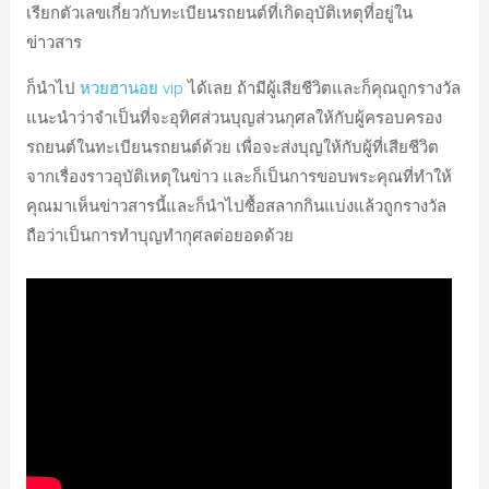
เรียกตัวเลขเกี่ยวกับทะเบียนรถยนต์ที่เกิดอุบัติเหตุที่อยู่ใน
ข่าวสาร
ก็นำไป
หวยฮานอย vip
ได้เลย ถ้ามีผู้เสียชีวิตและก็คุณถูกรางวัล
แนะนำว่าจำเป็นที่จะอุทิศส่วนบุญส่วนกุศลให้กับผู้ครอบครอง
รถยนต์ในทะเบียนรถยนต์ด้วย เพื่อจะส่งบุญให้กับผู้ที่เสียชีวิต
จากเรื่องราวอุบัติเหตุในข่าว และก็เป็นการขอบพระคุณที่ทำให้
คุณมาเห็นข่าวสารนี้และก็นำไปซื้อสลากกินแบ่งแล้วถูกรางวัล
ถือว่าเป็นการทำบุญทำกุศลต่อยอดด้วย