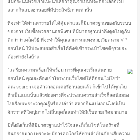
แม้กระนั้นพวกเราแนะนำเลยว่าคุณจำเป็นที่จะต้องเลือกเว็บ
สลากกินแบ่งฮานอยที่มีประสิทธิภาพเท่านั้น
ที่จะทำให้ท่านหารายได้ได้คุ้มค่าและก็มีมาตรฐานของกับระบบ
ของการ เว็บซื้อหวยฮานอยพิเศษ ที่มีมาตรฐานน่าดึงดูดไปดูกัน
ดีกว่าว่าเคล็ดวิธี ที่จะทำให้คุณสามารถแทงหวยเวียดนาม VIP
ออนไลน์ ให้ประสบผลสำเร็จได้ตังค์เข้ากระเป๋าโชคดีๆรวยจะ
ต้องทำยังไงบ้าง
1.เตรียมความพร้อมให้พร้อม การที่คุณจะเริ่มเล่นหวย
ออนไลน์ คุณจะต้องเข้าใจระบบเว็บไซต์ให้ดีก่อน ไม่ใช่ว่า
คุณ search เจอคำว่าลอตเตอรี่ฮานอยแล้ว ก็เข้าไปได้ทุกเว็บ
ถ้าเป็นแบบนั้นแล้วช่องทางที่จะประสบความสำเร็จก็ลดน้อยลง
ไปเรื่อยเพราะว่าคุณรู้หรือเปล่าว่า สลากกินแบ่งออนไลน์เป็น
จักรวาลที่ใหญ่มาก ไม่สิ้นสุดก็เลยทำให้มีเว็บหวยเกิดมากมาย
มีทั้งยังเว็บที่ดีมีมาตรฐานน่าไว้ใจและก็เว็บไซต์โหดร้ายที่
อันตรายมาก เพราะจะมีการคดโกงให้ท่านจำเป็นต้องเสียความ