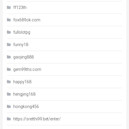
ff123th
fox689ok.com
fullslotpg
funny18
gaojing888
gem99ths.com
happy168
hengjing168
hongkong456
https://sretthi99.bet/enter/