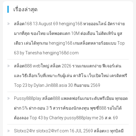
เรื่องล่าสุด
สล็อต168 13 August 69 hengjing168 หวยออนไลน์ อัตราจ่าย
มากที่สุด ของไทย แจ็คพอตแตก 10M ต่อเดือน ไม่ติดเทิร์น ยูส
เดียว เล่นได้ทุกเกม hengjing168 เกมสล็อตหลายร้อยแบบ Top
63 by Tanesha hengjing168d.com
สล็อต888 webใหญ่ สล็อต 2026 รวมเกมแตกง่าย ฟีเจอร์เด่น
และวิธีเลือกเว็บที่เหมาะกับผู้เล่น คาสิโน เว็บเปิดใหม่ เครดิตฟรี
Top 23 by Dylan Jin888.asia 30 กันยายน 2569
Pussy888play สล็อต888 แพลตฟอร์มเกมระดับพรีเมียม ทุกยอด
ฝาก 5% ฝาก-ถอน 3 วิ สวรรค์ของนักลงทุน พุซซี่888 รอไม่ได้
ต้องลอง Top 43 by Charley pussy888play.me 26 ส.ค. 69
Slotxo24hr slotxo24hrf.com 16 JUL 2569 สล็อตxo ทุกบิลมี