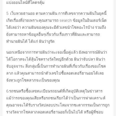
แบ่งออนไลน์ที่โคตรคุ้ม
5. เว็บหวยฮานอย ตามความฝัน การตีเลขจากความฝันในยุคนี้
เกิดเรื่องที่ง่ายเพราะคุณสามารถ search ข้อมูลในอินเตอร์เน็ต
ได้เลยว่า ความฝันของคุณจะมีตัวเลขนำโชคอะไรบ้าง รวมถึง
ยังสามารถหาข้อมูลอื่นๆเกี่ยวกับเรื่องราวที่ฝันและสามารถ
ทำนายฝันได้ ได้แก่ ฝันว่างูรัด
นอกเหนือจากการทายฝันว่าจะเจอเนื้อคู่แล้ว ยังพยากรณ์ฝันว่า
ได้โอกาสจะได้ลุ้นโชครางวัลใหญ่อีกด้วย ฝันว่าจับปลา ฝันว่า
จับอุจจาระ สิ่งกลุ่มนี้เป็นการทำนายฝันที่เกี่ยวกับเรื่องของโชค
ลาภ แล้วคุณสามารถนำตัวเลขไปซื้อลอตเตอรี่ฮานอยได้เลย
จังหวะถูกโชคลาภจะเป็นของคุณ
6.รถชนหรือซื้อเลขทะเบียนรถยนต์ที่เกิดอุบัติเหตุในข่าวสาร
แม้ว่ารถของคุณเสียหรือรถชนเรียกได้ว่าเป็นการฟาดเคราะห์
คุณอาจจะได้รับรางวัลปลอบประโลมจากชะตากรรมเป็นการถูก
รางวัลจากโชคลาภลอตเตอรี่ฮานอยก็เป็นไปได้ หรือผู้ที่ชอบ