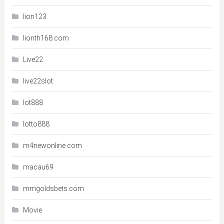
lion123
lionth168.com
Live22
live22slot
lot888
lotto888
m4newonline.com
macau69
mmgoldsbets.com
Movie