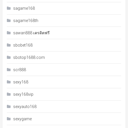
sagame168
sagame168th
sawan888 เครดิตฟรี
sbobet168
sbotop1688.com
scr888
sexy168
sexy168vip
sexyauto168
sexygame