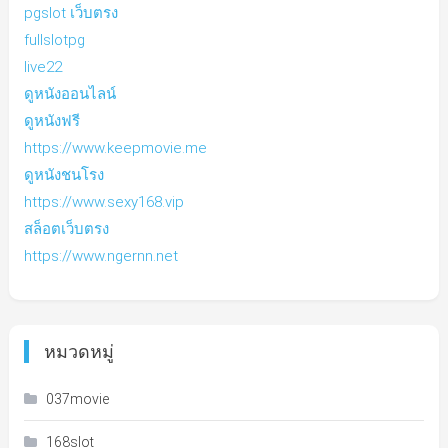
pgslot เว็บตรง
fullslotpg
live22
ดูหนังออนไลน์
ดูหนังฟรี
https://www.keepmovie.me
ดูหนังชนโรง
https://www.sexy168.vip
สล็อตเว็บตรง
https://www.ngernn.net
หมวดหมู่
037movie
168slot