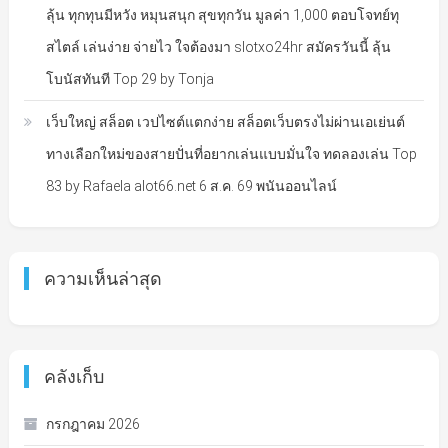
ลุ้น ทุกทุนมีหวัง หมุนสนุก สุขทุกวัน มูลค่า 1,000 ตอบโจทย์ทุ
สไตล์ เล่นง่าย จ่ายไว ใจต้องมา slotxo24hr สมัครวันนี้ ลุ้น
โบนัสทันที Top 29 by Tonja
เว็บใหญ่ สล็อต เวปไซต์แตกง่าย สล็อตเว็บตรงไม่ผ่านเอเย่นต์
ทางเลือกใหม่ของสายปั่นที่อยากเล่นแบบมั่นใจ ทดลองเล่น Top
83 by Rafaela alot66.net 6 ส.ค. 69 พนันออนไลน์
ความเห็นล่าสุด
คลังเก็บ
กรกฎาคม 2026