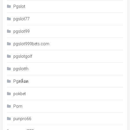
Pgslot
pgslot77
pgslot99
pgslot999bets.com
pgslotgolf
pgslotth
Pgสล็อต
pokbet
Porn
punpro66