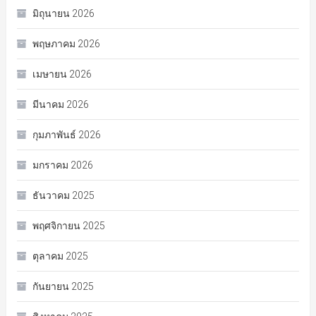
มิถุนายน 2026
พฤษภาคม 2026
เมษายน 2026
มีนาคม 2026
กุมภาพันธ์ 2026
มกราคม 2026
ธันวาคม 2025
พฤศจิกายน 2025
ตุลาคม 2025
กันยายน 2025