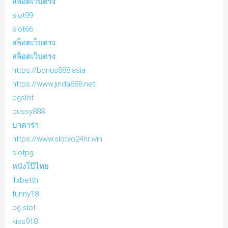
สล็อตเว็บตรง
slot99
slot66
สล็อตเว็บตรง
สล็อตเว็บตรง
https://bonus888.asia
https://www.jinda888.net
pgslot
pussy888
บาคาร่า
https://www.slotxo24hr.win
slotpg
หนังโป๊ไทย
1xbetth
funny18
pg slot
kiss918