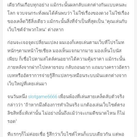
เดียวกันเกือบทุกอย่าง แม้กระนั้นผลกลับแตกต่างกันแบบคนละ
โลก จวบจนกระทั่งผมได้ค้นพบว่า ไม่ใช่เรื่องของดวง ไม่ใช่เรื่อง
ของเคล็ดวิธีสิ่งเดียว แม้กระนั้นสิ่งที่จำเป็นที่สุดเป็น “คุณเล่นกับ
เว็บไซต์จำพวกไหน” ต่างหาก
ก่อนจะเจอจุดเปลี่ยนแปลง ผมเองก็เคยเล่นตามเว็บที่โปรโมท
หนักๆตามหน้าโซเชียล มองเห็นแจกมากมาย มองเห็นโบนัส
เพียบ ก็เชื่อไปตามสไตล์คนอยากได้ความคุ้มราคา แม้กระนั้น
ภายหลังจากฝากไปหลายรอบ กลับถอนยาก แถมบางคราวอัตรา
เบทหรืออัตราการจ่ายรู้สึกแปลกๆเหมือนระบบมันแตกต่างจาก
เว็บใหญ่ที่เคยเล่นมา
จนวันหนึ่ง
slotgame6666
เพื่อนพ้องที่เล่นสายเคล็ดลับตัวจริง
กล่าวว่า “ถ้าหากมึงต้องการทำเงินจริง แกต้องเล่นเว็บไซต์ตรง
ลิขสิทธิ์แท้เท่านั้น ไม่อย่างนั้นถึงแม้ว่าจะเกมดีขนาดไหน ก็ไม่
รอด”
ทีแรกๆก็ไม่ค่อยเชื่อ รู้สึกว่าเว็บไซต์ไหนก็แบบเดียวกัน แต่พอ