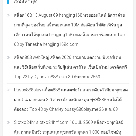
เรื่องล่าสุด
สล็อต168 13 August 69 hengjing168 หวยออนไลน์ อัตราจ่าย
มากที่สุด ของไทย แจ็คพอตแตก 10M ต่อเดือน ไม่ติดเทิร์น ยูส
เดียว เล่นได้ทุกเกม hengjing168 เกมสล็อตหลายร้อยแบบ Top
63 by Tanesha hengjing168d.com
สล็อต888 webใหญ่ สล็อต 2026 รวมเกมแตกง่าย ฟีเจอร์เด่น
และวิธีเลือกเว็บที่เหมาะกับผู้เล่น คาสิโน เว็บเปิดใหม่ เครดิตฟรี
Top 23 by Dylan Jin888.asia 30 กันยายน 2569
Pussy888play สล็อต888 แพลตฟอร์มเกมระดับพรีเมียม ทุกยอด
ฝาก 5% ฝาก-ถอน 3 วิ สวรรค์ของนักลงทุน พุซซี่888 รอไม่ได้
ต้องลอง Top 43 by Charley pussy888play.me 26 ส.ค. 69
Slotxo24hr slotxo24hrf.com 16 JUL 2569 สล็อตxo ทุกบิลมี
ลุ้น ทุกทุนมีหวัง หมุนสนุก สุขทุกวัน มูลค่า 1,000 ตอบโจทย์ทุ