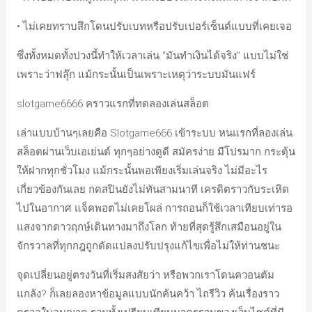
• ไม่เคยทราบสึกโดนปรับเบทหรือปรับเปอร์เซ็นต์แบบที่เคยเจอ
ซึ่งทั้งหมดทั้งปวงนี้ทำให้เวลาเล่น “มันทำเงินได้จริง” แบบไม่ใช่
เพราะว่าฟลุ๊ก แม้กระนั้นเป็นเพราะเหตุว่าระบบมันแฟร์
slotgame6666 คราวแรกที่ทดลองเล่นสล็อต
เล่าแบบบ้านๆเลยคือ Slotgame666 เข้าระบบ หนแรกที่ลองเล่น
สล็อตผ่านเว็บเอเย่นต์ ทุกๆอย่างดูดี สมัครง่าย มีโปรมาก กระตุ้น
ให้ฝากทุกชั่วโมง แม้กระนั้นพอเพียงเริ่มเล่นจริง ไม่มีอะไร
เกี่ยวข้องกันเลย กดสปินยังไม่ทันสามนาที เครดิตราวกับระเหิด
ไปในอากาศ แจ็คพอตไม่เคยโผล่ การถอนก็ใช้เวลาเทียบเท่ารอ
แสงจากดาวฤกษ์เดินทางมาถึงโลก ท้ายที่สุดรู้สึกเสมือนอยู่ใน
จักรวาลที่ทุกกฎถูกดัดแปลงปรับปรุงแก้ไขเพื่อไม่ให้ท่านชนะ
จุดเปลี่ยนอยู่ตรงวันที่เริ่มสงสัยว่า หรือพวกเราโดนควอนตัม
แกล้ง? ก็เลยลองหาข้อมูลแบบนักค้นคว้า ไถรีวิว ค้นเรื่องราว