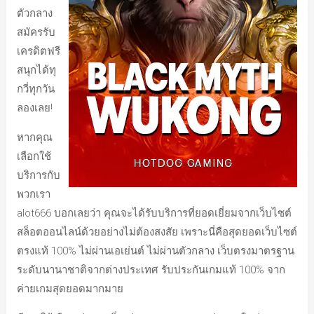
ตัวกลาง
สมัครรับ
เครดิตฟรี
สนุกได้ทุ
กวี่ทุกวัน
ลองเลย!
หากคุณ
เลือกใช้
บริการกับ
พวกเรา
alot666 บอกเลยว่า คุณจะได้รับบริการที่ยอดเยี่ยมจากเว็บไซต์
สล็อตออนไลน์ด้วยอย่างไม่ต้องสงสัย เพราะนี่คือสุดยอดเว็บไซต์
ตรงแท้ 100% ไม่ผ่านเอเย่นต์ ไม่ผ่านตัวกลาง เว็บตรงมาตรฐาน
ระดับนานาชาติจากต่างประเทศ รับประกันเกมแท้ 100% จาก
ค่ายเกมสุดยอดมากมาย