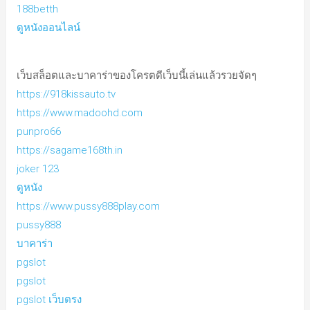
188betth
ดูหนังออนไลน์
เว็บสล็อตและบาคาร่าของโครตดีเว็บนี้เล่นแล้วรวยจัดๆ
https://918kissauto.tv
https://www.madoohd.com
punpro66
https://sagame168th.in
joker 123
ดูหนัง
https://www.pussy888play.com
pussy888
บาคาร่า
pgslot
pgslot
pgslot เว็บตรง