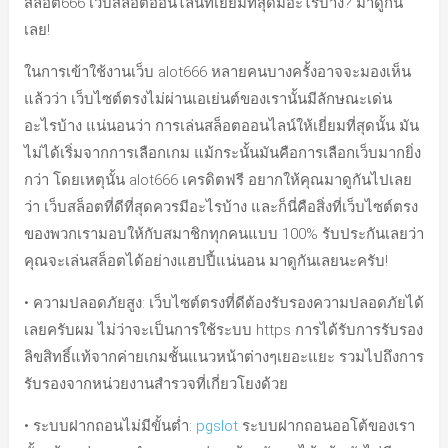
สล็อต666 เว็บสล็อตออนไลน์ที่เยี่ยมที่สุดมีอะไรบ้าง? มาดูกัน
เลย!
ในการเข้าใช้งานเว็บ alot666 หลายคนบางครั้งอาจจะมองเห็น
แล้วว่า เว็บไซต์ตรงไม่ผ่านเอเย่นต์ของเรานั้นมีลักษณะเด่น
อะไรบ้าง แน่นอนว่า การเล่นสล็อตออนไลน์ให้เยี่ยมที่สุดนั้น มัน
ไม่ได้เริ่มจากการเลือกเกม แม้กระนั้นมันคือการเลือกเว็บมากยิ่ง
กว่า โดยเหตุนั้น alot666 เครดิตฟรี อยากให้คุณมาดูกันไปเลย
ว่า เว็บสล็อตที่ดีที่สุดควรมีอะไรบ้าง และก็นี่คือสิ่งที่เว็บไซต์ตรง
ของพวกเรามอบให้กับสมาชิกทุกคนแบบ 100% รับประกันเลยว่า
คุณจะเล่นสล็อตได้อย่างแฮปปี้แน่นอน มาดูกันเลยนะครับ!
• ความปลอดภัยสูง: เว็บไซต์ตรงที่ดีต้องรับรองความปลอดภัยได้
เลยครับผม ไม่ว่าจะเป็นการใช้ระบบ https การได้รับการรับรอง
ลิขสิทธิ์แท้จากค่ายเกมชั้นแนวหน้าต่างๆเยอะแยะ รวมไปถึงการ
รับรองจากหน่วยงานสำรวจที่เกี่ยวโยงด้วย
• ระบบฝากถอนไม่มีขั้นต่ำ:
pgslot
ระบบฝากถอนออโต้ของเรา