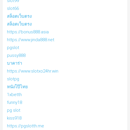
slot99
slot66
สล็อตเว็บตรง
สล็อตเว็บตรง
https://bonus888.asia
https://www.jinda888.net
pgslot
pussy888
บาคาร่า
https://www.slotxo24hr.win
slotpg
หนังโป๊ไทย
1xbetth
funny18
pg slot
kiss918
https://pgslotth.me