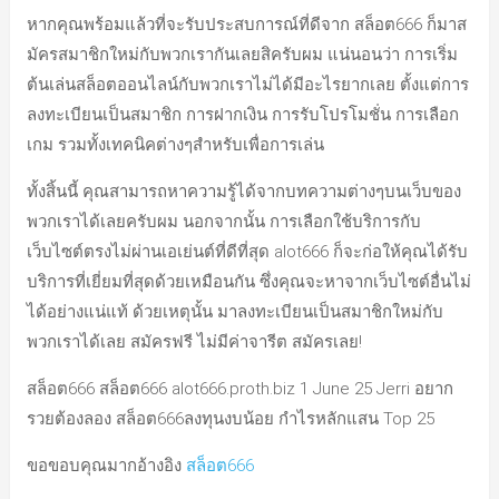
หากคุณพร้อมแล้วที่จะรับประสบการณ์ที่ดีจาก สล็อต666 ก็มาส
มัครสมาชิกใหม่กับพวกเรากันเลยสิครับผม แน่นอนว่า การเริ่ม
ต้นเล่นสล็อตออนไลน์กับพวกเราไม่ได้มีอะไรยากเลย ตั้งแต่การ
ลงทะเบียนเป็นสมาชิก การฝากเงิน การรับโปรโมชั่น การเลือก
เกม รวมทั้งเทคนิคต่างๆสำหรับเพื่อการเล่น
ทั้งสิ้นนี้ คุณสามารถหาความรู้ได้จากบทความต่างๆบนเว็บของ
พวกเราได้เลยครับผม นอกจากนั้น การเลือกใช้บริการกับ
เว็บไซต์ตรงไม่ผ่านเอเย่นต์ที่ดีที่สุด alot666 ก็จะก่อให้คุณได้รับ
บริการที่เยี่ยมที่สุดด้วยเหมือนกัน ซึ่งคุณจะหาจากเว็บไซต์อื่นไม่
ได้อย่างแน่แท้ ด้วยเหตุนั้น มาลงทะเบียนเป็นสมาชิกใหม่กับ
พวกเราได้เลย สมัครฟรี ไม่มีค่าจารีต สมัครเลย!
สล็อต666 สล็อต666 alot666.proth.biz 1 June 25 Jerri อยาก
รวยต้องลอง สล็อต666ลงทุนงบน้อย กำไรหลักแสน Top 25
ขอขอบคุณมากอ้างอิง
สล็อต666