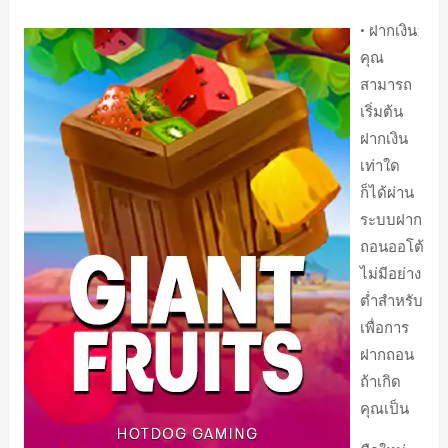
• ฝากเงิน:
คุณ
สามารถ
เริ่มต้น
ฝากเงิน
เท่าใด
ก็ได้ผ่าน
ระบบฝาก
ถอนออโต้
ไม่มีอย่าง
ต่ำสำหรับ
เพื่อการ
ฝากถอน
ถ้าเกิด
คุณเป็น