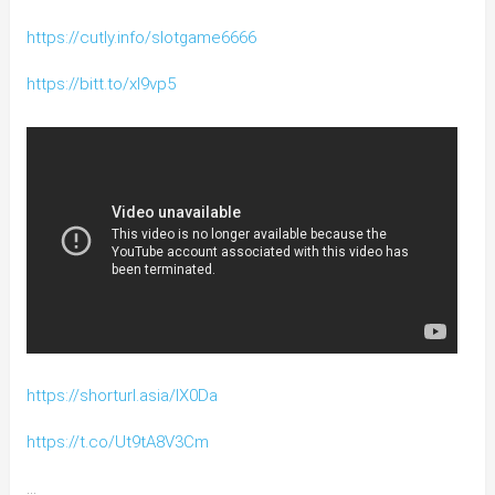
https://cutly.info/slotgame6666
https://bitt.to/xl9vp5
https://shorturl.asia/lX0Da
https://t.co/Ut9tA8V3Cm
…