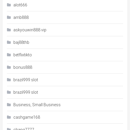
alot666
amb888
askyouwin888 vip
baj88thb
betflixtikto
bonus888
brazil999 slot
brazil999 slot
Business, Small Business
cashgame168
chang7777