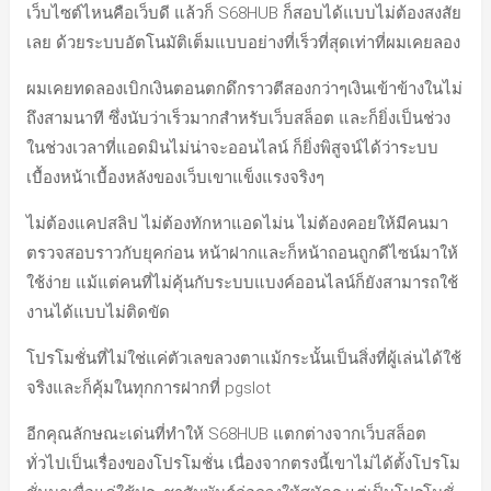
เว็บไซต์ไหนคือเว็บดี แล้วก็ S68HUB ก็สอบได้แบบไม่ต้องสงสัย
เลย ด้วยระบบอัตโนมัติเต็มแบบอย่างที่เร็วที่สุดเท่าที่ผมเคยลอง
ผมเคยทดลองเบิกเงินตอนตกดึกราวตีสองกว่าๆเงินเข้าข้างในไม่
ถึงสามนาที ซึ่งนับว่าเร็วมากสำหรับเว็บสล็อต และก็ยิ่งเป็นช่วง
ในช่วงเวลาที่แอดมินไม่น่าจะออนไลน์ ก็ยิ่งพิสูจน์ได้ว่าระบบ
เบื้องหน้าเบื้องหลังของเว็บเขาแข็งแรงจริงๆ
ไม่ต้องแคปสลิป ไม่ต้องทักหาแอดไม่น ไม่ต้องคอยให้มีคนมา
ตรวจสอบราวกับยุคก่อน หน้าฝากและก็หน้าถอนถูกดีไซน์มาให้
ใช้ง่าย แม้แต่คนที่ไม่คุ้นกับระบบแบงค์ออนไลน์ก็ยังสามารถใช้
งานได้แบบไม่ติดขัด
โปรโมชั่นที่ไม่ใช่แค่ตัวเลขลวงตาแม้กระนั้นเป็นสิ่งที่ผู้เล่นได้ใช้
จริงและก็คุ้มในทุกการฝากที่ pgslot
อีกคุณลักษณะเด่นที่ทำให้ S68HUB แตกต่างจากเว็บสล็อต
ทั่วไปเป็นเรื่องของโปรโมชั่น เนื่องจากตรงนี้เขาไม่ได้ตั้งโปรโม