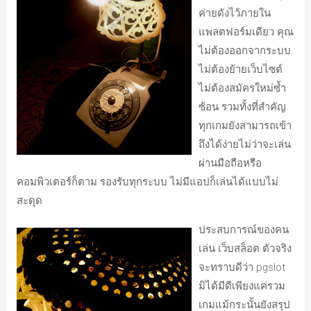
ค่ายดังไว้ภายใน
แพลตฟอร์มเดียว คุณ
ไม่ต้องออกจากระบบ
ไม่ต้องย้ายเว็บไซต์
ไม่ต้องสมัครใหม่ซ้ำ
ซ้อน รวมทั้งที่สำคัญ
ทุกเกมยังสามารถเข้า
ถึงได้ง่ายไม่ว่าจะเล่น
ผ่านมือถือหรือ
คอมพิวเตอร์ก็ตาม รองรับทุกระบบ ไม่มีแอปก็เล่นได้แบบไม่
สะดุด
ประสบการณ์ของคน
เล่น เว็บสล็อต ตัวจริง
จะทราบดีว่า pgslot
มิได้มีดีเพียงแค่รวม
เกมแม้กระนั้นยังสรุป