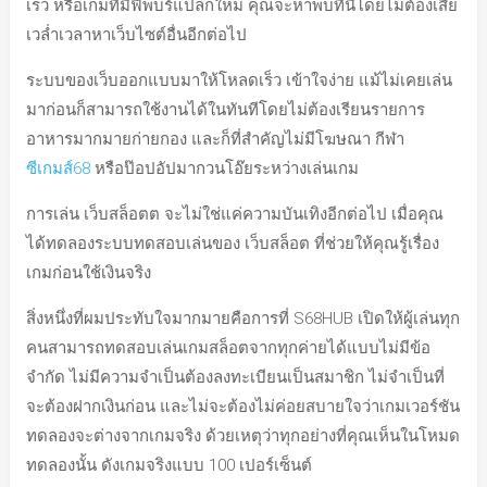
เร็ว หรือเกมที่มีฟีพบร์แปลกใหม่ คุณจะหาพบที่นี่โดยไม่ต้องเสีย
เวล่ำเวลาหาเว็บไซต์อื่นอีกต่อไป
ระบบของเว็บออกแบบมาให้โหลดเร็ว เข้าใจง่าย แม้ไม่เคยเล่น
มาก่อนก็สามารถใช้งานได้ในทันทีโดยไม่ต้องเรียนรายการ
อาหารมากมายก่ายกอง และก็ที่สำคัญไม่มีโฆษณา กีฬา
ซีเกมส์68
หรือป๊อปอัปมากวนโอ๊ยระหว่างเล่นเกม
การเล่น เว็บสล็อตต จะไม่ใช่แค่ความบันเทิงอีกต่อไป เมื่อคุณ
ได้ทดลองระบบทดสอบเล่นของ เว็บสล็อต ที่ช่วยให้คุณรู้เรื่อง
เกมก่อนใช้เงินจริง
สิ่งหนึ่งที่ผมประทับใจมากมายคือการที่ S68HUB เปิดให้ผู้เล่นทุก
คนสามารถทดสอบเล่นเกมสล็อตจากทุกค่ายได้แบบไม่มีข้อ
จำกัด ไม่มีความจำเป็นต้องลงทะเบียนเป็นสมาชิก ไม่จำเป็นที่
จะต้องฝากเงินก่อน และไม่จะต้องไม่ค่อยสบายใจว่าเกมเวอร์ชัน
ทดลองจะต่างจากเกมจริง ด้วยเหตุว่าทุกอย่างที่คุณเห็นในโหมด
ทดลองนั้น ดังเกมจริงแบบ 100 เปอร์เซ็นต์