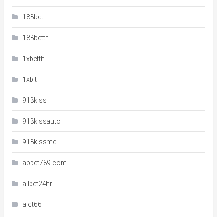
188bet
188betth
1xbetth
1xbit
918kiss
918kissauto
918kissme
abbet789.com
allbet24hr
alot66