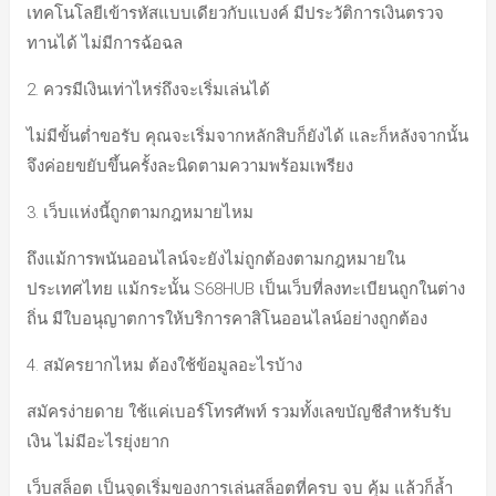
เทคโนโลยีเข้ารหัสแบบเดียวกับแบงค์ มีประวัติการเงินตรวจ
ทานได้ ไม่มีการฉ้อฉล
2. ควรมีเงินเท่าไหร่ถึงจะเริ่มเล่นได้
ไม่มีขั้นต่ำขอรับ คุณจะเริ่มจากหลักสิบก็ยังได้ และก็หลังจากนั้น
จึงค่อยขยับขึ้นครั้งละนิดตามความพร้อมเพรียง
3. เว็บแห่งนี้ถูกตามกฎหมายไหม
ถึงแม้การพนันออนไลน์จะยังไม่ถูกต้องตามกฎหมายใน
ประเทศไทย แม้กระนั้น S68HUB เป็นเว็บที่ลงทะเบียนถูกในต่าง
ถิ่น มีใบอนุญาตการให้บริการคาสิโนออนไลน์อย่างถูกต้อง
4. สมัครยากไหม ต้องใช้ข้อมูลอะไรบ้าง
สมัครง่ายดาย ใช้แค่เบอร์โทรศัพท์ รวมทั้งเลขบัญชีสำหรับรับ
เงิน ไม่มีอะไรยุ่งยาก
เว็บสล็อต เป็นจุดเริ่มของการเล่นสล็อตที่ครบ จบ คุ้ม แล้วก็ล้ำ