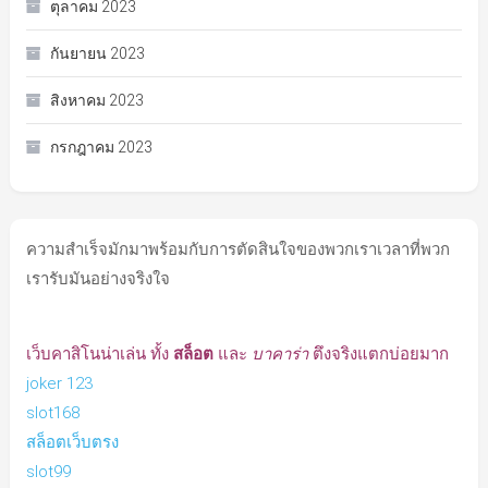
ตุลาคม 2023
กันยายน 2023
สิงหาคม 2023
กรกฎาคม 2023
ความสำเร็จมักมาพร้อมกับการตัดสินใจของพวกเราเวลาที่พวก
เรารับมันอย่างจริงใจ
เว็บคาสิโนน่าเล่น ทั้ง
สล็อต
และ
บาคาร่า
ตึงจริงแตกบ่อยมาก
joker 123
slot168
สล็อตเว็บตรง
slot99