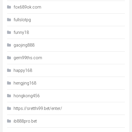
fox689ok.com
fullslotpg
funny18
gaojing888
gem99ths.com
happy168
hengjing168
hongkong456
https://sretthi99.bet/enter/
ib888pro.bet