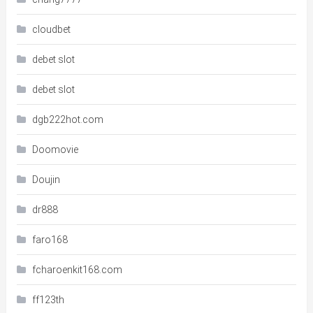
cloudbet
debet slot
debet slot
dgb222hot.com
Doomovie
Doujin
dr888
faro168
fcharoenkit168.com
ff123th