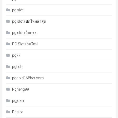
pg slot
pg slot เปิดใหม่ล่าสุด
pg slot เว็บตรง
PG Slot เว็บใหม่
pg77
pgfish
pggold168bet.com
Pgheng99
pgjoker
Pgslot