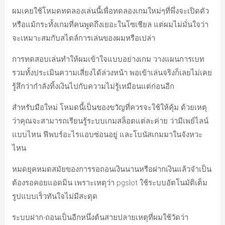
ผมเคยใช้โหมดทดลองเล่นนี้เพื่อทดลองเกมใหม่ๆที่พึ่งจะเปิดตัว
หรือแม้กระทั้งเกมที่คนพูดถึงเยอะในโซเชียล แต่ผมไม่มั่นใจว่า
จะเหมาะสมกับสไตล์การเล่นของผมหรือเปล่า
การทดสอบเล่นทำให้ผมเข้าใจแบบอย่างเกม วางแผนการเบท
รวมทั้งประเมินความเสี่ยงได้ล่วงหน้า พอเข้าเล่นจริงก็เลยไม่เคย
รู้สึกว่ากำลังทิ้งเงินไปกับความไม่รู้เหมือนแต่ก่อนอีก
สำหรับมือใหม่ โหมดนี้เป็นของขวัญที่ควรจะใช้ให้คุ้ม ด้วยเหตุ
ว่าคุณจะสามารถเรียนรู้ระบบเกมสล็อตแต่ละค่าย ว่ามีเพย์ไลน์
แบบไหน ฟีพบร์อะไรแอบซ่อนอยู่ และโบนัสเกมมาในจังหวะ
ไหน
หมดยุคหมดสมัยของการรอถอนเงินนานหรือฝากเงินแล้วจำเป็น
ต้องรอคอยแอดมิน เพราะเหตุว่า pgslot ใช้ระบบอัตโนมัติเต็ม
รูปแบบเร็วทันใจไม่มีสะดุด
ระบบฝาก-ถอนเป็นอีกหนึ่งต้นสายปลายเหตุที่ผมใช้วัดว่า