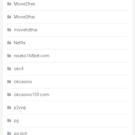
Movie2free
Movie2thai
moviehdthai
Netflix
niseko168bet.com
okc4
okcasino
okcasino159.com
p2vvip
pg
pg slot