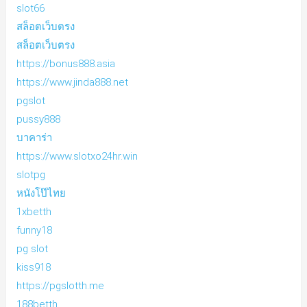
slot66
สล็อตเว็บตรง
สล็อตเว็บตรง
https://bonus888.asia
https://www.jinda888.net
pgslot
pussy888
บาคาร่า
https://www.slotxo24hr.win
slotpg
หนังโป๊ไทย
1xbetth
funny18
pg slot
kiss918
https://pgslotth.me
188betth