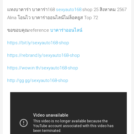
แทงบาคาร่า บาคาร่า168
sexyauto168
.shop 25 สิงหาคม 2567
Alina โอนไว บาคาร่าออนไลน์ไม่ล็อคยูส Top 72
ขอขอบคุณreference
บาคาร่าออนไลน์
https://bit.ly/sexyauto168-shop
https://rebrand.ly/sexyauto168-shop
https://wow.in.th/sexyauto168-shop
http://gg.gg/sexyauto168-shop