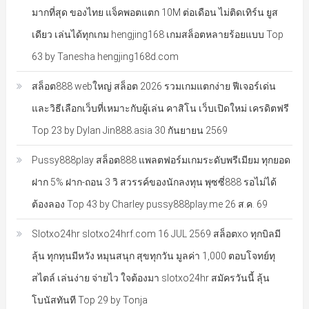
มากที่สุด ของไทย แจ็คพอตแตก 10M ต่อเดือน ไม่ติดเทิร์น ยูส
เดียว เล่นได้ทุกเกม hengjing168 เกมสล็อตหลายร้อยแบบ Top
63 by Tanesha hengjing168d.com
สล็อต888 webใหญ่ สล็อต 2026 รวมเกมแตกง่าย ฟีเจอร์เด่น
และวิธีเลือกเว็บที่เหมาะกับผู้เล่น คาสิโน เว็บเปิดใหม่ เครดิตฟรี
Top 23 by Dylan Jin888.asia 30 กันยายน 2569
Pussy888play สล็อต888 แพลตฟอร์มเกมระดับพรีเมียม ทุกยอด
ฝาก 5% ฝาก-ถอน 3 วิ สวรรค์ของนักลงทุน พุซซี่888 รอไม่ได้
ต้องลอง Top 43 by Charley pussy888play.me 26 ส.ค. 69
Slotxo24hr slotxo24hrf.com 16 JUL 2569 สล็อตxo ทุกบิลมี
ลุ้น ทุกทุนมีหวัง หมุนสนุก สุขทุกวัน มูลค่า 1,000 ตอบโจทย์ทุ
สไตล์ เล่นง่าย จ่ายไว ใจต้องมา slotxo24hr สมัครวันนี้ ลุ้น
โบนัสทันที Top 29 by Tonja