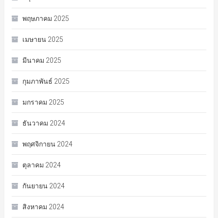
พฤษภาคม 2025
เมษายน 2025
มีนาคม 2025
กุมภาพันธ์ 2025
มกราคม 2025
ธันวาคม 2024
พฤศจิกายน 2024
ตุลาคม 2024
กันยายน 2024
สิงหาคม 2024