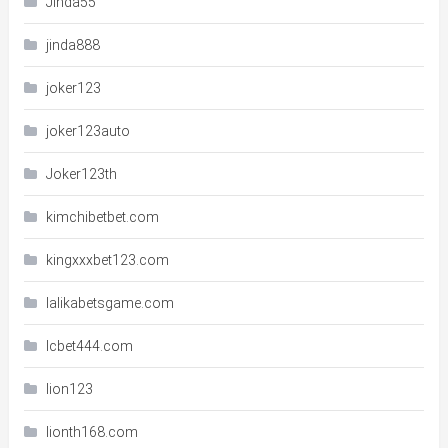
Jinda55
jinda888
joker123
joker123auto
Joker123th
kimchibetbet.com
kingxxxbet123.com
lalikabetsgame.com
lcbet444.com
lion123
lionth168.com