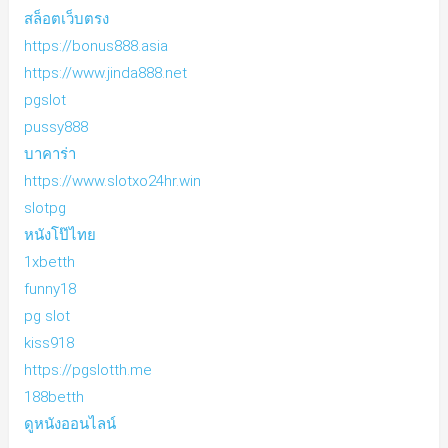
สล็อตเว็บตรง
https://bonus888.asia
https://www.jinda888.net
pgslot
pussy888
บาคาร่า
https://www.slotxo24hr.win
slotpg
หนังโป๊ไทย
1xbetth
funny18
pg slot
kiss918
https://pgslotth.me
188betth
ดูหนังออนไลน์