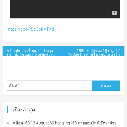
https://t.co/rBsObRXTXd
แนะแนว
Pgslotth เว็บpg slot ทาง
188bet สํารอง 18 ก.ค. 67
เข้า มือถือ casino onlineเว็บ
188betth คาสิโนออนไลน์ เจ้า
ค
แม่ pgslot ใหม่ล่าสุด Top 64
ใหญ่ ระบบเสถียร ไม่สะดุด
เรื่อง
by Andres pgslot
ทดลองเล่นสล็อตฟรีเว็บเดียว
ส
pgslotth.me 23 ก.ย. 24
จบครบทุกการเดิมพัน
188betth ลุ้นแจ็คพอตแตกทุก
วัน Top 54 by Charles
188betth.vip
เรื่องล่าสุด
สล็อต168 13 August 69 hengjing168 หวยออนไลน์ อัตราจ่าย