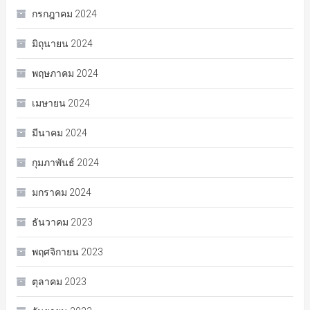
กรกฎาคม 2024
มิถุนายน 2024
พฤษภาคม 2024
เมษายน 2024
มีนาคม 2024
กุมภาพันธ์ 2024
มกราคม 2024
ธันวาคม 2023
พฤศจิกายน 2023
ตุลาคม 2023