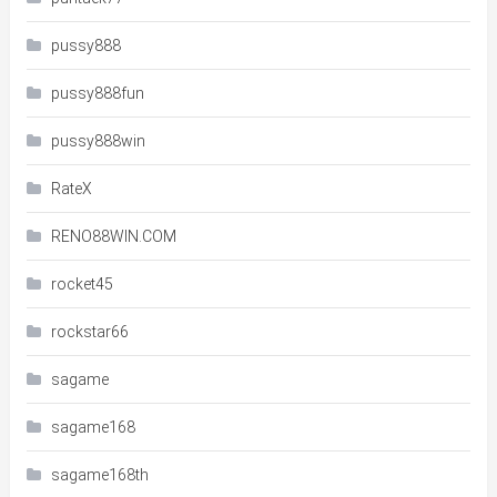
pussy888
pussy888fun
pussy888win
RateX
RENO88WIN.COM
rocket45
rockstar66
sagame
sagame168
sagame168th