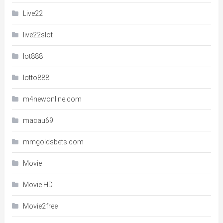
Live22
live22slot
lot888
lotto888
m4newonline.com
macau69
mmgoldsbets.com
Movie
Movie HD
Movie2free