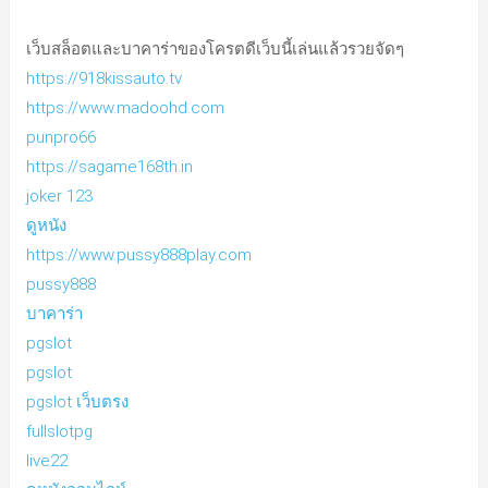
เว็บสล็อตและบาคาร่าของโครตดีเว็บนี้เล่นแล้วรวยจัดๆ
https://918kissauto.tv
https://www.madoohd.com
punpro66
https://sagame168th.in
joker 123
ดูหนัง
https://www.pussy888play.com
pussy888
บาคาร่า
pgslot
pgslot
pgslot เว็บตรง
fullslotpg
live22