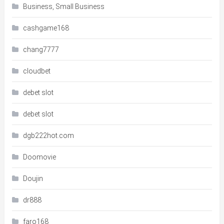
Business, Small Business
cashgame168
chang7777
cloudbet
debet slot
debet slot
dgb222hot.com
Doomovie
Doujin
dr888
faro168