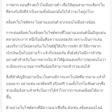
การฝาก-ถอนที่รวดเร็วไม่มีอย่างต่ำ เพื่อให้คุณสามารถเลือกเว็บ
ที่ตรงกับสิ่งที่จำเป็นรวมทั้งมั่นอกมั่นใจได้ว่าจะไม่ถูกโกง
สล็อตเว็บไซต์ตรง ไม่ผ่านเอเย่นต์ ฝากถอนไม่มีอย่างน้อย
การเล่นสล็อตเว็บสล็อตเว็บไซต์ตรงที่ไม่ผ่านเอเย่นต์นั้นมีจุดเด่น
หลายประการ หนึ่งในนั้นคือความปลอดภัย เพราะเป็นการเล่น
เฮงจริง168โดยตรงกับเว็บไซต์ผู้ให้บริการหลัก ทำให้การฝาก-
เบิกเงินเป็นไปอย่างเร็ว แล้วก็ปลอดภัย ทั้งยังยังไม่มีการจำกัด
อย่างต่ำสำหรับในการฝากเงิน ทำให้ผู้เล่นเฮงจริง168ทุกคนไม่ว่า
จะมีงบประมาณมากหรือน้อยก็สามารถเข้าร่วมเล่นได้
สิ่งที่สำคัญอีกอย่างเป็น เว็บตรงมีการแจกโบนัสที่มากมาย แล้วก็
บ่อยมาก อย่างเช่น เครดิตฟรี สปินฟรี รวมทั้งโปรโมชั่นต่างๆซึ่ง
ช่วยเพิ่มจังหวะสำหรับในการได้กำไรจากการเล่นสล็อตได้มาก
ขึ้น
ตัวอย่างเว็บไซต์ตรงที่มีความน่าเชื่อถือ ดังเช่น สล็อตออนไลน์