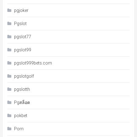
pgjoker
Pgslot
pgslot77
pgslot99
pgslot999bets.com
pgslotgolf
pgslotth
Pgสล็อต
pokbet
Porn