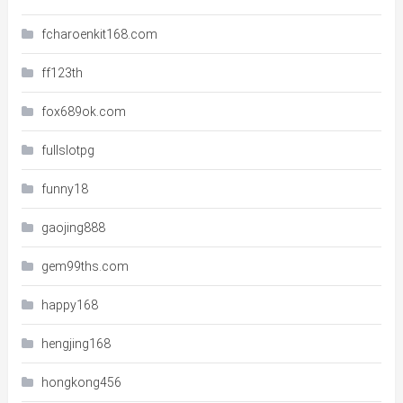
fcharoenkit168.com
ff123th
fox689ok.com
fullslotpg
funny18
gaojing888
gem99ths.com
happy168
hengjing168
hongkong456