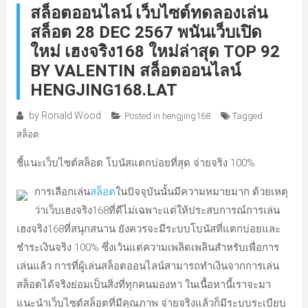
สล็อตออนไลน์ เว็บไซต์ทดลองเล่น
สล็อต 28 DEC 2567 พนันเว็บเปิด
ใหม่ เฮงจริง168 ใหม่ล่าสุด TOP 92
BY VALENTIN สล็อตออนไลน์
HENGJING168.LAT
by
Ronald Wood
Posted in
hengjing168
Tagged
สล็อต
ชี้แนะเว็บไซต์สล็อต โบนัสแตกบ่อยที่สุด จ่ายจริง 100%
การเลือกเล่น
สล็อต
ในปัจจุบันนั้นมีความหมายมาก ด้วยเหตุ
ว่าเว็บเฮงจริง168ที่ดีไม่เฉพาะแต่ให้ประสบการณ์การเล่น
เฮงจริง168ที่สนุกสนาน ยังควรจะมีระบบโบนัสที่แตกบ่อยและ
ชำระเงินจริง 100% ซึ่งเว้นแต่ความเพลิดเพลินสำหรับเพื่อการ
เล่นแล้ว การที่ผู้เล่นสล็อตออนไลน์สามารถทำเงินจากการเล่น
สล็อตได้จริงย่อมเป็นสิ่งที่ทุกคนมองหา ในเนื้อหานี้เราจะมา
แนะนำเว็บไซต์สล็อตที่มีคุณภาพ จ่ายจริงแล้วก็มีระบบระเบียบ