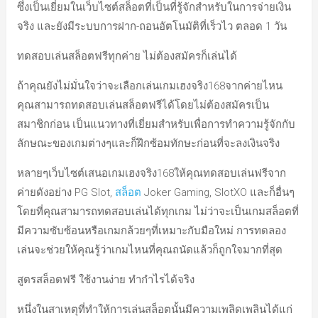
ซึ่งเป็นเยี่ยมในเว็บไซต์สล็อตที่เป็นที่รู้จักสำหรับในการจ่ายเงิน
จริง และยังมีระบบการฝาก-ถอนอัตโนมัติที่เร็วไว ตลอด 1 วัน
ทดสอบเล่นสล็อตฟรีทุกค่าย ไม่ต้องสมัครก็เล่นได้
ถ้าคุณยังไม่มั่นใจว่าจะเลือกเล่นเกมเฮงจริง168จากค่ายไหน
คุณสามารถทดสอบเล่นสล็อตฟรีได้โดยไม่ต้องสมัครเป็น
สมาชิกก่อน เป็นแนวทางที่เยี่ยมสำหรับเพื่อการทำความรู้จักกับ
ลักษณะของเกมต่างๆและก็ฝึกซ้อมทักษะก่อนที่จะลงเงินจริง
หลายๆเว็บไซต์เสนอเกมเฮงจริง168ให้คุณทดสอบเล่นฟรีจาก
ค่ายดังอย่าง PG Slot,
สล็อต
Joker Gaming, SlotXO และก็อื่นๆ
โดยที่คุณสามารถทดสอบเล่นได้ทุกเกม ไม่ว่าจะเป็นเกมสล็อตที่
มีความซับซ้อนหรือเกมกล้วยๆที่เหมาะกับมือใหม่ การทดลอง
เล่นจะช่วยให้คุณรู้ว่าเกมไหนที่คุณถนัดแล้วก็ถูกใจมากที่สุด
สูตรสล็อตฟรี ใช้งานง่าย ทำกำไรได้จริง
หนึ่งในสาเหตุที่ทำให้การเล่นสล็อตนั้นมีความเพลิดเพลินได้แก่