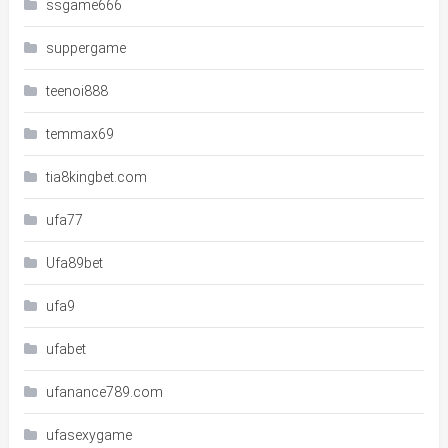
ssgame666
suppergame
teenoi888
temmax69
tia8kingbet.com
ufa77
Ufa89bet
ufa9
ufabet
ufanance789.com
ufasexygame