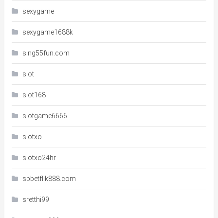
sexygame
sexygame1688k
sing55fun.com
slot
slot168
slotgame6666
slotxo
slotxo24hr
spbetflik888.com
sretthi99