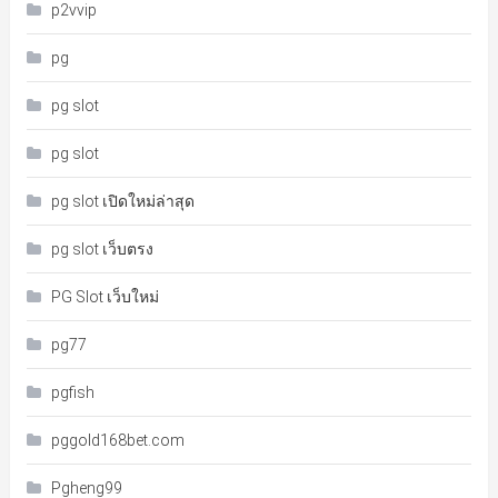
p2vvip
pg
pg slot
pg slot
pg slot เปิดใหม่ล่าสุด
pg slot เว็บตรง
PG Slot เว็บใหม่
pg77
pgfish
pggold168bet.com
Pgheng99