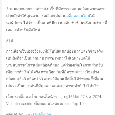
5. เกมมากมายจากค่ายดัง: เว็บที่มีการรวมเกมสล็อตจากหลาย
ค่ายดังทำให้คุณสามารถเลือกเล่นเกม
สล็อตออนไลน์
ได้
นานัปการ ไม่ว่าจะเป็นเกมที่มีความสลับซับซ้อนหรือเกมง่ายๆที่
เหมาะสำหรับมือใหม่
สรุป
การเลือกเว็บเฮงจริง168ที่มีโบนัสแตกบ่อยมากและก็จ่ายจริง
เป็นสิ่งที่จำเป็นมากมาย เพราะเหตุว่าไม่เฉพาะแต่ให้
ประสบการณ์การเล่นสล็อตที่สนุก แต่ว่ายังเพิ่มโอกาสสำหรับ
เพื่อการทำเงินได้จริง การเลือกเว็บที่มีความน่าวางใจอย่าง
สล็อต แล้วก็ สล็อต168 จะก่อให้คุณเชื่อมั่นได้ว่าทุกครั้งที่คุณ
เล่นจะเป็นการเล่นที่มีคุณภาพและสามารถทำกำไรได้จริง
เว็บตรงสล็อต สล็อตออนไลน์ Hengjing168.lat 27 ธ.ค. 2024
Valentin casino สล็อตออนไลน์แตกง่าย Top 10
ขอขอบคุณweb
เฮงจริง168