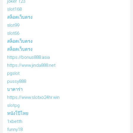
joker 123
slot168
สล็อตเว็บตรง
slot99
slot66
สล็อตเว็บตรง
สล็อตเว็บตรง
https://bonus888.asia
https://www.jinda888.net
pgslot
pussy888
บาคาร่า
https://www.slotxo24hr.win
slotpg
หนังโป๊ไทย
1xbetth
funny18