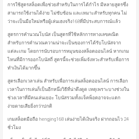
การใช้สูตรสล็อตเพื่อช่วยสำหรับในการได้กำไร มีหลายสูตรซึ่ง
สามารถใช้งานได้ง่าย ไม่ซับซ้อน และเหมาะสำหรับทุกคน ไม่
ว่าจะเป็นมือใหม่หรือผู้เล่นเฮงจริง168ที่มีประสบการณ์แล้ว
สูตรการคำนวณโบนัส เป็นสูตรที่ใช้หลักการทางเลขคณิต
สำหรับการคำนวณความน่าจะเป็นของการได้รับโบนัสจาก
แต่ละเกม โดยการนับรอบการหมุนของสล็อตออนไลน์ หากเกม
ไหนที่มีการออกโบนัสถี่ สูตรนี้จะช่วยเพิ่มจังหวะสำหรับเพื่อการ
ทำเงินได้มากขึ้น
สูตรเลือกเวลาเล่น สำหรับเพื่อการเล่นสล็อตออนไลน์ การเลือก
เวลาในการเล่นก็เป็นอีกหนึ่งวิธีที่น่าดึงดูด เหตุเพราะบางช่วงใน
ช่วงเวลาที่มีคนเล่นเยอะ โบนัสรวมทั้งแจ็คพ็อตอาจจะแตก
ง่ายดายเสียยิ่งกว่าปกติ
เกมสล็อตมือถือ hengjing168 เล่นง่ายได้เงินจริง ฝากถอนไว 24
ชั่วโมง