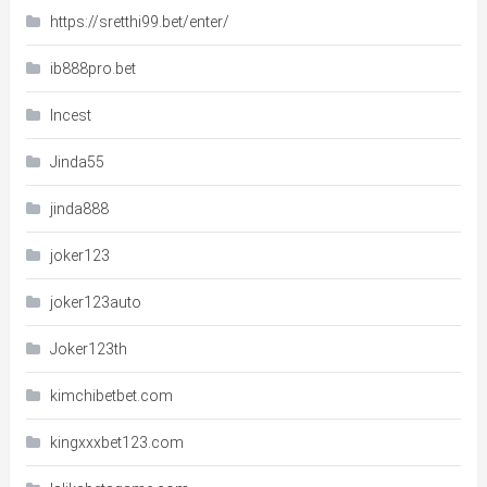
https://sretthi99.bet/enter/
ib888pro.bet
Incest
Jinda55
jinda888
joker123
joker123auto
Joker123th
kimchibetbet.com
kingxxxbet123.com