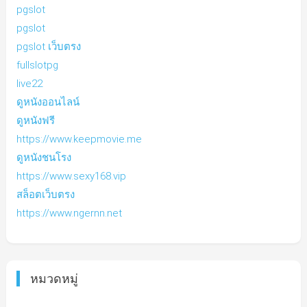
pgslot
pgslot
pgslot เว็บตรง
fullslotpg
live22
ดูหนังออนไลน์
ดูหนังฟรี
https://www.keepmovie.me
ดูหนังชนโรง
https://www.sexy168.vip
สล็อตเว็บตรง
https://www.ngernn.net
หมวดหมู่