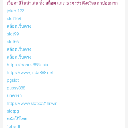
เว็บคาสิโนน่าเล่น ทั้ง
สล็อต
และ
บาคาร่า
ตึงจริงแตกบ่อยมาก
joker 123
slot168
สล็อตเว็บตรง
slot99
slot66
สล็อตเว็บตรง
สล็อตเว็บตรง
https://bonus888.asia
https://www.jinda888.net
pgslot
pussy888
บาคาร่า
https://www.slotxo24hr.win
slotpg
หนังโป๊ไทย
1xbetth