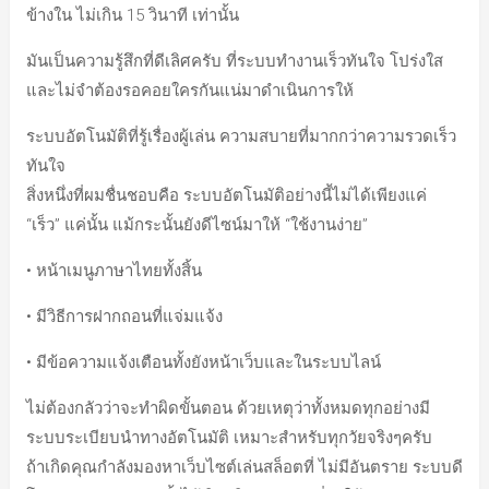
ข้างใน ไม่เกิน 15 วินาที เท่านั้น
มันเป็นความรู้สึกที่ดีเลิศครับ ที่ระบบทำงานเร็วทันใจ โปร่งใส
และไม่จำต้องรอคอยใครกันแน่มาดำเนินการให้
ระบบอัตโนมัติที่รู้เรื่องผู้เล่น ความสบายที่มากกว่าความรวดเร็ว
ทันใจ
สิ่งหนึ่งที่ผมชื่นชอบคือ ระบบอัตโนมัติอย่างนี้ไม่ได้เพียงแค่
“เร็ว” แค่นั้น แม้กระนั้นยังดีไซน์มาให้ “ใช้งานง่าย”
• หน้าเมนูภาษาไทยทั้งสิ้น
• มีวิธีการฝากถอนที่แจ่มแจ้ง
• มีข้อความแจ้งเตือนทั้งยังหน้าเว็บและในระบบไลน์
ไม่ต้องกลัวว่าจะทำผิดขั้นตอน ด้วยเหตุว่าทั้งหมดทุกอย่างมี
ระบบระเบียบนำทางอัตโนมัติ เหมาะสำหรับทุกวัยจริงๆครับ
ถ้าเกิดคุณกำลังมองหาเว็บไซต์เล่นสล็อตที่ ไม่มีอันตราย ระบบดี