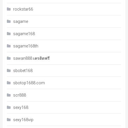
rockstar66
sagame
sagame168
sagame168th
sawan888 เครดิตฟรี
sbobet168
sbotop1688.com
scr888
sexy168
sexy168vip