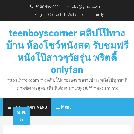
Skip
+123 456 4444
abc@gmail.com
to
Blog
Contact
Welcome to the family!
content
teenboyscorner คลิปโป๊ทาง
บ้าน ห้องโชว์หนังสด รับชมฟรี
หนังโป๊สาวๆวัยรุ่น พริตตี้
onlyfan
https://mexcam.mx คลิปโป๊ถ่ายเองจากทางบ้าน หนังโป๊ทุกชาติ
ภาพชัด ทะลุจอ เห็นหีเต็มๆ smuttystuff mexcam mx
Menu
CATEGORY MENU
พ.ย.
5