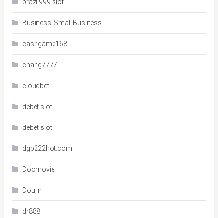
brazil999 slot
Business, Small Business
cashgame168
chang7777
cloudbet
debet slot
debet slot
dgb222hot.com
Doomovie
Doujin
dr888