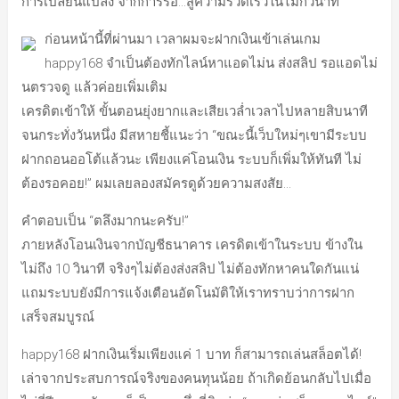
การเปลี่ยนแปลง จากการรอ…สู่ความรวดเร็วในไม่กี่วินาที
ก่อนหน้านี้ที่ผ่านมา เวลาผมจะฝากเงินเข้าเล่นเกม
happy168 จำเป็นต้องทักไลน์หาแอดไม่น ส่งสลิป รอแอดไม่
นตรวจดู แล้วค่อยเพิ่มเติม
เครดิตเข้าให้ ขั้นตอนยุ่งยากและเสียเวล่ำเวลาไปหลายสิบนาที
จนกระทั่งวันหนึ่ง มีสหายชี้แนะว่า “ขณะนี้เว็บใหม่ๆเขามีระบบ
ฝากถอนออโต้แล้วนะ เพียงแค่โอนเงิน ระบบก็เพิ่มให้ทันที ไม่
ต้องรอคอย!” ผมเลยลองสมัครดูด้วยความสงสัย…
คำตอบเป็น “ตลึงมากนะครับ!”
ภายหลังโอนเงินจากบัญชีธนาคาร เครดิตเข้าในระบบ ข้างใน
ไม่ถึง 10 วินาที จริงๆไม่ต้องส่งสลิป ไม่ต้องทักหาคนใดกันแน่
แถมระบบยังมีการแจ้งเตือนอัตโนมัติให้เราทราบว่าการฝาก
เสร็จสมบูรณ์
happy168 ฝากเงินเริ่มเพียงแค่ 1 บาท ก็สามารถเล่นสล็อตได้!
เล่าจากประสบการณ์จริงของคนทุนน้อย ถ้าเกิดย้อนกลับไปเมื่อ