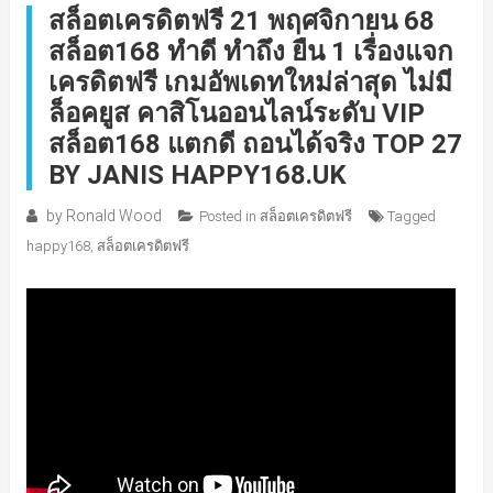
สล็อตเครดิตฟรี 21 พฤศจิกายน 68
สล็อต168 ทำดี ทำถึง ยืน 1 เรื่องแจก
เครดิตฟรี เกมอัพเดทใหม่ล่าสุด ไม่มี
ล็อคยูส คาสิโนออนไลน์ระดับ VIP
สล็อต168 แตกดี ถอนได้จริง TOP 27
BY JANIS HAPPY168.UK
by
Ronald Wood
Posted in
สล็อตเครดิตฟรี
Tagged
happy168
,
สล็อตเครดิตฟรี