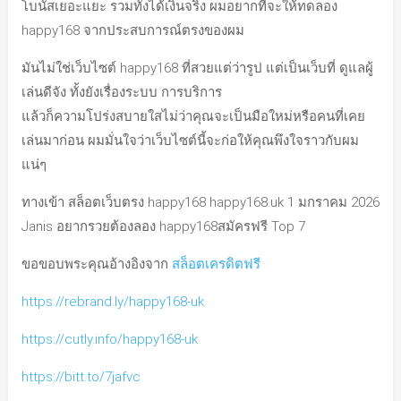
โบนัสเยอะแยะ รวมทั้งได้เงินจริง ผมอยากที่จะให้ทดลอง
happy168 จากประสบการณ์ตรงของผม
มันไม่ใช่เว็บไซต์ happy168 ที่สวยแต่ว่ารูป แต่เป็นเว็บที่ ดูแลผู้
เล่นดีจัง ทั้งยังเรื่องระบบ การบริการ
แล้วก็ความโปร่งสบายใสไม่ว่าคุณจะเป็นมือใหม่หรือคนที่เคย
เล่นมาก่อน ผมมั่นใจว่าเว็บไซต์นี้จะก่อให้คุณพึงใจราวกับผม
แน่ๆ
ทางเข้า สล็อตเว็บตรง happy168 happy168.uk 1 มกราคม 2026
Janis อยากรวยต้องลอง happy168สมัครฟรี Top 7
ขอขอบพระคุณอ้างอิงจาก
สล็อตเครดิตฟรี
https://rebrand.ly/happy168-uk
https://cutly.info/happy168-uk
https://bitt.to/7jafvc