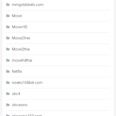
mmgoldsbets.com
Movie
Movie HD
Movie2free
Movie2thai
moviehdthai
Netflix
niseko168bet.com
okc4
okcasino