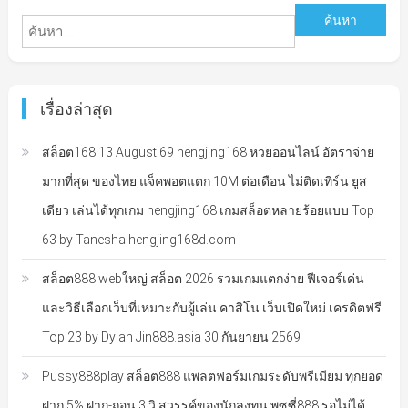
November 68
เรื่องล่าสุด
สล็อต168 13 August 69 hengjing168 หวยออนไลน์ อัตราจ่าย
มากที่สุด ของไทย แจ็คพอตแตก 10M ต่อเดือน ไม่ติดเทิร์น ยูส
เดียว เล่นได้ทุกเกม hengjing168 เกมสล็อตหลายร้อยแบบ Top
63 by Tanesha hengjing168d.com
สล็อต888 webใหญ่ สล็อต 2026 รวมเกมแตกง่าย ฟีเจอร์เด่น
และวิธีเลือกเว็บที่เหมาะกับผู้เล่น คาสิโน เว็บเปิดใหม่ เครดิตฟรี
Top 23 by Dylan Jin888.asia 30 กันยายน 2569
Pussy888play สล็อต888 แพลตฟอร์มเกมระดับพรีเมียม ทุกยอด
ฝาก 5% ฝาก-ถอน 3 วิ สวรรค์ของนักลงทุน พุซซี่888 รอไม่ได้