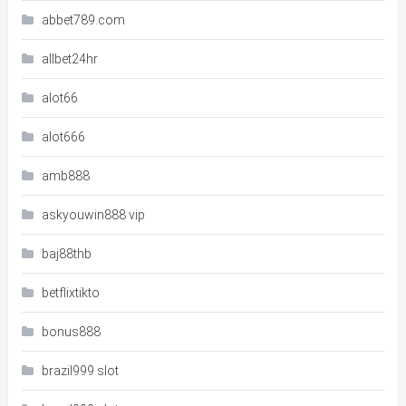
abbet789.com
allbet24hr
alot66
alot666
amb888
askyouwin888 vip
baj88thb
betflixtikto
bonus888
brazil999 slot