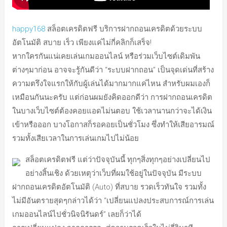
happy168
สล็อตเครดิตฟรี บริการฝากถอนเครดิตด้วยระบบ
อัตโนมัติ สบาย เร็ว เพียงแค่ไม่กี่คลิกก็เสร็จ!
หากใครกันแน่เคยเล่นเกมออนไลน์ หรือร่วมเว็บไซต์เดิมพัน
ต่างๆมาก่อน อาจจะรู้กันดีว่า “ระบบฝากถอน” เป็นจุดเด่นที่สร้าง
ความตรึงใจแรกให้กับผู้เล่นได้มากมากแค่ไหน สำหรับผมเองก็
เหมือนกันนะครับ แต่ก่อนผมยังคิดออกดีว่า การฝากถอนเครดิต
ในบางเว็บไซต์ต้องคอยแอดไม่นตอบ ใช้เวลานานกว่าจะได้เงิน
เข้าหรือออก บางโอกาสก็รอคอยเป็นชั่วโมง ซึ่งทำให้เสียอารมณ์
รวมทั้งเสียเวลาในการเล่นเกมไปไม่น้อย
สล็อตเครดิตฟรี แต่ว่าปัจจุบันนี้ ทุกๆสิ่งทุกๆอย่างเปลี่ยนไป
อย่างสิ้นเชิง ด้วยเหตุว่าเว็บที่ผมใช้อยู่ในปัจจุบัน มีระบบ
ฝากถอนเครดิตอัตโนมัติ (Auto) ที่สบาย รวดเร็วทันใจ รวมทั้ง
ไม่มีอันตรายสุดๆกล่าวได้ว่า “เปลี่ยนแปลงประสบการณ์การเล่น
เกมออนไลน์ไปชั่วนิจนิรันดร์” เลยก็ว่าได้