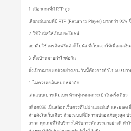
1. เลือกเกมที่มี RTP สูง
เลือกเล่นเกมที่มี RTP (Return to Player) มากกว่า 96% 
2. ใช้โบนัสให้เป็นประโยชน์
อย่าลืมใช้ เครดิตฟรีแล้วก็โบนัส ที่เว็บแจกให้เพื่อลดเงิ
3. ตั้งเป้าหมายกำไรต่อวัน
ตั้งเป้าหมาย ยกตัวอย่างเช่น วันนี้ต้องการกำไร 500 บาท 
4. ไม่ควรลงเงินหมดหน้าตัก
เล่นแบบเบาๆเพิ่มเบท ห้ามทุ่มหมดกระเป๋าในครั้งเดียว
สล็อต888 เป็นสล็อตเว็บตรงที่ไม่ผ่านเอเย่นต์ และยอดเย
ค่ายดังในเว็บเดียว ด้วยระบบที่มีความปลอดภัยสูงสุด 
สากล ทุกเกมที่ให้บริการได้รับการคัดสรรมาอย่างดี ทำใ