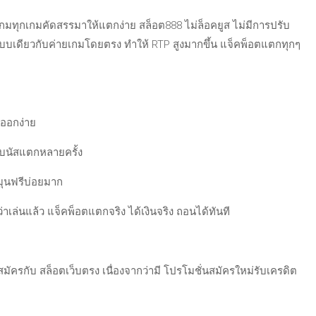
ือ เกมทุกเกมคัดสรรมาให้แตกง่าย สล็อต888 ไม่ล็อคยูส ไม่มีการปรับ
้ระบบเดียวกับค่ายเกมโดยตรง ทำให้ RTP สูงมากขึ้น แจ็คพ็อตแตกทุกๆ
ออกง่าย
โบนัสแตกหลายครั้ง
มุนฟรีบ่อยมาก
นว่าเล่นแล้ว แจ็คพ็อตแตกจริง ได้เงินจริง ถอนได้ทันที
มัครกับ สล็อตเว็บตรง เนื่องจากว่ามี โปรโมชั่นสมัครใหม่รับเครดิต