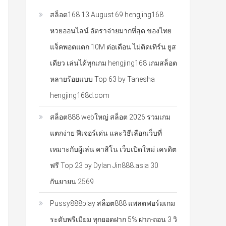
สล็อต168 13 August 69 hengjing168
หวยออนไลน์ อัตราจ่ายมากที่สุด ของไทย
แจ็คพอตแตก 10M ต่อเดือน ไม่ติดเทิร์น ยูส
เดียว เล่นได้ทุกเกม hengjing168 เกมสล็อต
หลายร้อยแบบ Top 63 by Tanesha
hengjing168d.com
สล็อต888 webใหญ่ สล็อต 2026 รวมเกม
แตกง่าย ฟีเจอร์เด่น และวิธีเลือกเว็บที่
เหมาะกับผู้เล่น คาสิโน เว็บเปิดใหม่ เครดิต
ฟรี Top 23 by Dylan Jin888.asia 30
กันยายน 2569
Pussy888play สล็อต888 แพลตฟอร์มเกม
ระดับพรีเมียม ทุกยอดฝาก 5% ฝาก-ถอน 3 วิ