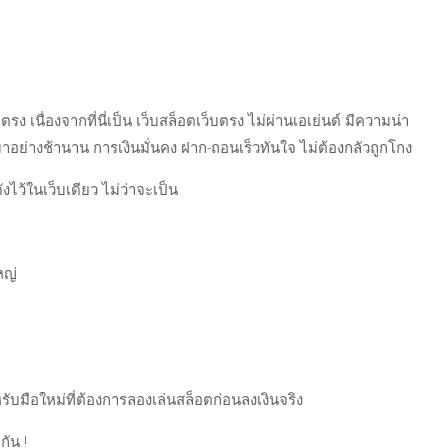
 เนื่องจากที่นี่เป็น เว็บสล็อตเว็บตรง ไม่ผ่านเอเย่นต์ มีความน่า
มาอย่างช้านาน การเงินมั่นคง ฝาก-ถอนเร็วทันใจ ไม่ต้องกลัวถูกโกง
ว้ในเว็บเดียว ไม่ว่าจะเป็น
หญ่
รับมือใหม่ที่ต้องการลองเล่นสล็อตก่อนลงเงินจริง
ัน !