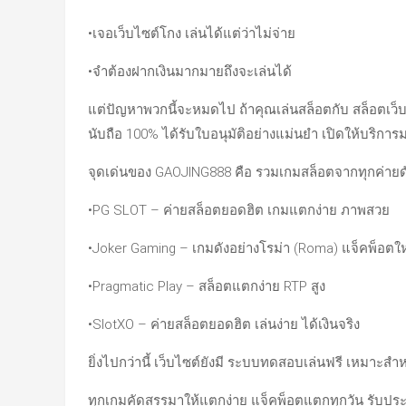
•เจอเว็บไซต์โกง เล่นได้แต่ว่าไม่จ่าย
•จำต้องฝากเงินมากมายถึงจะเล่นได้
แต่ปัญหาพวกนี้จะหมดไป ถ้าคุณเล่นสล็อตกับ สล็อตเว็บตรง
นับถือ 100% ได้รับใบอนุมัติอย่างแม่นยำ เปิดให้บริการ
จุดเด่นของ GAOJING888 คือ รวมเกมสล็อตจากทุกค่ายดังไ
•PG SLOT – ค่ายสล็อตยอดฮิต เกมแตกง่าย ภาพสวย
•Joker Gaming – เกมดังอย่างโรม่า (Roma) แจ็คพ็อตใ
•Pragmatic Play – สล็อตแตกง่าย RTP สูง
•SlotXO – ค่ายสล็อตยอดฮิต เล่นง่าย ได้เงินจริง
ยิ่งไปกว่านี้ เว็บไซต์ยังมี ระบบทดสอบเล่นฟรี เหมาะสำห
ทุกเกมคัดสรรมาให้แตกง่าย แจ็คพ็อตแตกทุกวัน รับประก