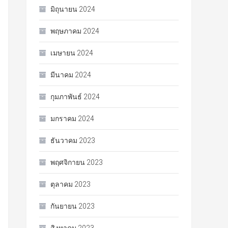
มิถุนายน 2024
พฤษภาคม 2024
เมษายน 2024
มีนาคม 2024
กุมภาพันธ์ 2024
มกราคม 2024
ธันวาคม 2023
พฤศจิกายน 2023
ตุลาคม 2023
กันยายน 2023