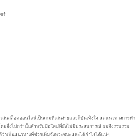
ชร์
รเล่นสล็อตออนไลน์เป็นเกมที่เล่นง่ายและก็บันเทิงใจ แต่แนวทางการทำ
 โดยยิ่งไปกว่านั้นสำหรับมือใหม่ที่ยังไม่มีประสบการณ์ ผมจึงรวบรวม
ีว่าเป็นแนวทางที่ช่วยเพิ่มจังหวะชนะและได้กำไรได้แน่ๆ