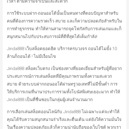
เวลา ตามความจำเป็นและสะดวก
การใช้ระบบฝาก-ถอนออโต้นั้นเป็นหนทางที่ตอบปัญหาสำหรับ
คนที่ต้องการความรวดเร็ว สบาย และก็ความปลอดภัยสำหรับใน
การทำธุรกรรม ทำให้ท่านสามารถจุดโฟกัสกับการเล่นเกมและก็
สนุกสนานไปกับประสบการณ์ที่ดีที่สุดได้เต็มกำลัง!
Jinda888 เว็บสล็อตยอดฮิต บริการครบวงจร ถอนได้ไม่ยั้ง 10
ล้านก็ถอนได้ ! ไม่มีเงื่อนไข
Jinda888 สล็อตเว็บตรง เป็นช่องทางที่ยอดเยี่ยมสำหรับผู้ที่อยาก
ประสบการณ์การเล่นสล็อตที่มีคุณภาพรวมทั้งความสะดวก
สบาย ด้วยระบบฝากถอนออโต้ผ่านทรูวอเลทที่ไม่มีขั้นต่ำ การ
ให้บริการเกมที่นานาประการรวมทั้งโบนัสพิเศษเยอะมาก ทำให้
Jinda888 เป็นที่ชื่นชอบในกลุ่มผู้เล่นจำนวนมาก
การเลือกเล่นสล็อตออนไลน์กับ Jinda888 ไม่เฉพาะแต่จะทำให้
คุณได้รับความสนุกสนานร่าเริงและตื่นเต้น แต่ยังให้ความมั่นใจ
ในเรื่องความปลอดภัยแล้วก็ความน่านับถือของเว็บไซต์ พวกเรา