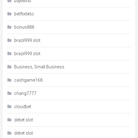
baj88thb
betflixtikto
bonus888
brazil999 slot
brazil999 slot
Business, Small Business
cashgame168
chang7777
cloudbet
debet slot
debet slot