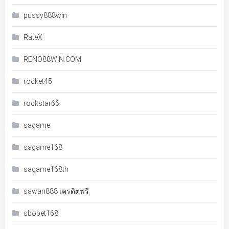
pussy888win
RateX
RENO88WIN.COM
rocket45
rockstar66
sagame
sagame168
sagame168th
sawan888 เครดิตฟรี
sbobet168