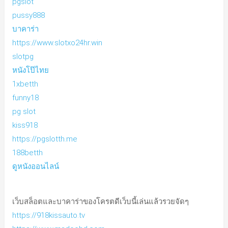
pgslot
pussy888
บาคาร่า
https://www.slotxo24hr.win
slotpg
หนังโป๊ไทย
1xbetth
funny18
pg slot
kiss918
https://pgslotth.me
188betth
ดูหนังออนไลน์
เว็บสล็อตและบาคาร่าของโครตดีเว็บนี้เล่นแล้วรวยจัดๆ
https://918kissauto.tv