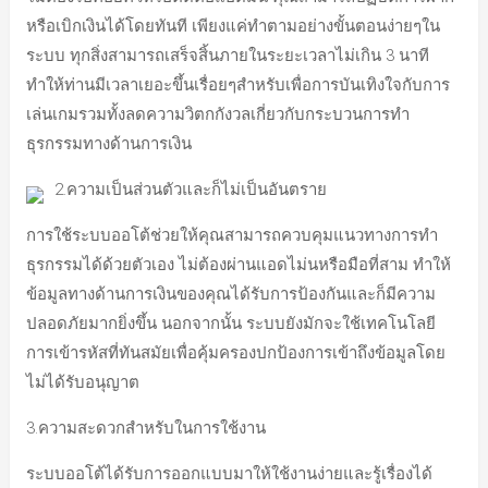
หรือเบิกเงินได้โดยทันที เพียงแค่ทำตามอย่างขั้นตอนง่ายๆใน
ระบบ ทุกสิ่งสามารถเสร็จสิ้นภายในระยะเวลาไม่เกิน 3 นาที
ทำให้ท่านมีเวลาเยอะขึ้นเรื่อยๆสำหรับเพื่อการบันเทิงใจกับการ
เล่นเกมรวมทั้งลดความวิตกกังวลเกี่ยวกับกระบวนการทำ
ธุรกรรมทางด้านการเงิน
2.ความเป็นส่วนตัวและก็ไม่เป็นอันตราย
การใช้ระบบออโต้ช่วยให้คุณสามารถควบคุมแนวทางการทำ
ธุรกรรมได้ด้วยตัวเอง ไม่ต้องผ่านแอดไม่นหรือมือที่สาม ทำให้
ข้อมูลทางด้านการเงินของคุณได้รับการป้องกันและก็มีความ
ปลอดภัยมากยิ่งขึ้น นอกจากนั้น ระบบยังมักจะใช้เทคโนโลยี
การเข้ารหัสที่ทันสมัยเพื่อคุ้มครองปกป้องการเข้าถึงข้อมูลโดย
ไม่ได้รับอนุญาต
3.ความสะดวกสำหรับในการใช้งาน
ระบบออโต้ได้รับการออกแบบมาให้ใช้งานง่ายและรู้เรื่องได้