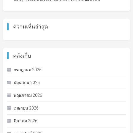
ความเห็นล่าสุด
คลังเก็บ
กรกฎาคม 2026
มิถุนายน 2026
พฤษภาคม 2026
เมษายน 2026
มีนาคม 2026