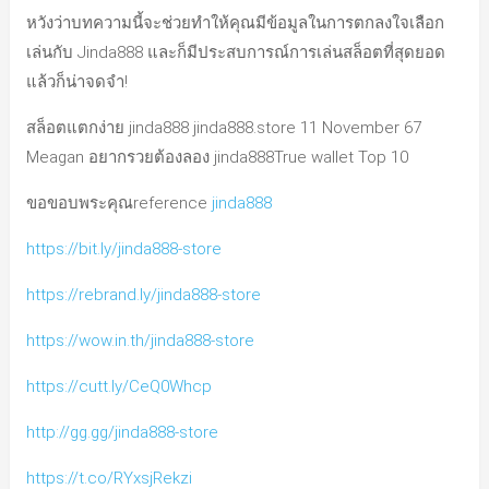
หวังว่าบทความนี้จะช่วยทำให้คุณมีข้อมูลในการตกลงใจเลือก
เล่นกับ Jinda888 และก็มีประสบการณ์การเล่นสล็อตที่สุดยอด
แล้วก็น่าจดจำ!
สล็อตแตกง่าย jinda888 jinda888.store 11 November 67
Meagan อยากรวยต้องลอง jinda888True wallet Top 10
ขอขอบพระคุณreference
jinda888
https://bit.ly/jinda888-store
https://rebrand.ly/jinda888-store
https://wow.in.th/jinda888-store
https://cutt.ly/CeQ0Whcp
http://gg.gg/jinda888-store
https://t.co/RYxsjRekzi