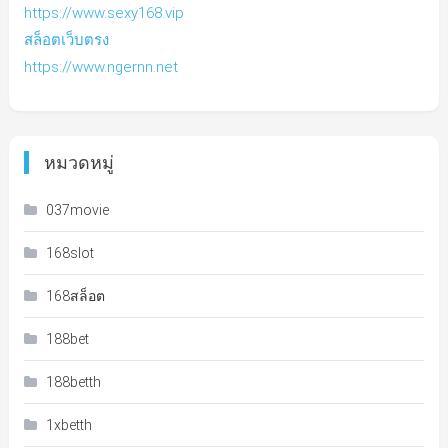
https://www.sexy168.vip
สล็อตเว็บตรง
https://www.ngernn.net
หมวดหมู่
037movie
168slot
168สล็อต
188bet
188betth
1xbetth