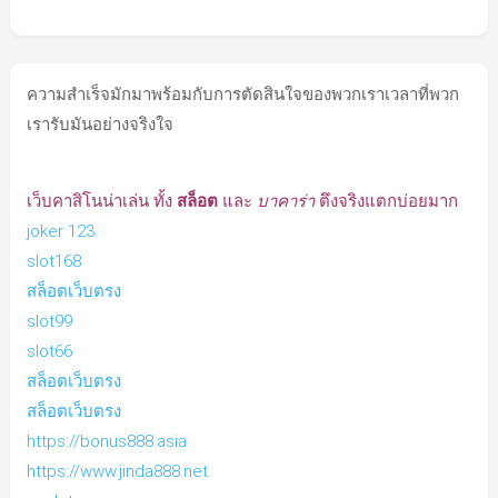
ความสำเร็จมักมาพร้อมกับการตัดสินใจของพวกเราเวลาที่พวก
เรารับมันอย่างจริงใจ
เว็บคาสิโนน่าเล่น ทั้ง
สล็อต
และ
บาคาร่า
ตึงจริงแตกบ่อยมาก
joker 123
slot168
สล็อตเว็บตรง
slot99
slot66
สล็อตเว็บตรง
สล็อตเว็บตรง
https://bonus888.asia
https://www.jinda888.net