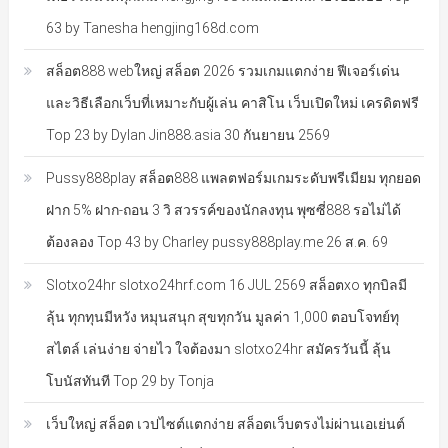
63 by Tanesha hengjing168d.com
สล็อต888 webใหญ่ สล็อต 2026 รวมเกมแตกง่าย ฟีเจอร์เด่น
และวิธีเลือกเว็บที่เหมาะกับผู้เล่น คาสิโน เว็บเปิดใหม่ เครดิตฟรี
Top 23 by Dylan Jin888.asia 30 กันยายน 2569
Pussy888play สล็อต888 แพลตฟอร์มเกมระดับพรีเมียม ทุกยอด
ฝาก 5% ฝาก-ถอน 3 วิ สวรรค์ของนักลงทุน พุซซี่888 รอไม่ได้
ต้องลอง Top 43 by Charley pussy888play.me 26 ส.ค. 69
Slotxo24hr slotxo24hrf.com 16 JUL 2569 สล็อตxo ทุกบิลมี
ลุ้น ทุกทุนมีหวัง หมุนสนุก สุขทุกวัน มูลค่า 1,000 ตอบโจทย์ทุ
สไตล์ เล่นง่าย จ่ายไว ใจต้องมา slotxo24hr สมัครวันนี้ ลุ้น
โบนัสทันที Top 29 by Tonja
เว็บใหญ่ สล็อต เวปไซต์แตกง่าย สล็อตเว็บตรงไม่ผ่านเอเย่นต์