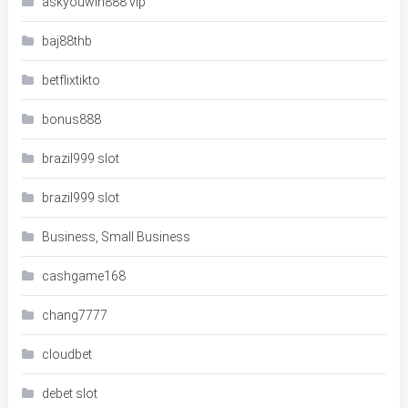
askyouwin888 vip
baj88thb
betflixtikto
bonus888
brazil999 slot
brazil999 slot
Business, Small Business
cashgame168
chang7777
cloudbet
debet slot