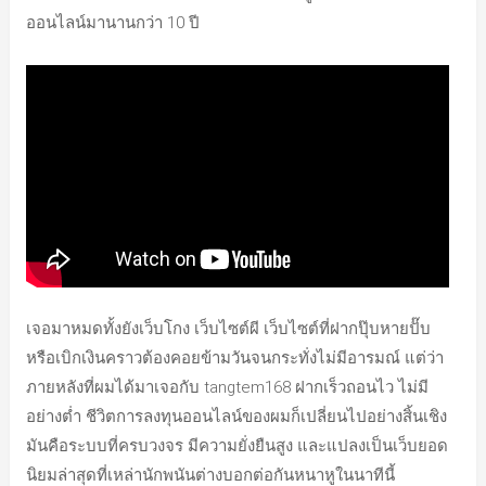
ออนไลน์มานานกว่า 10 ปี
เจอมาหมดทั้งยังเว็บโกง เว็บไซต์ผี เว็บไซต์ที่ฝากปุ๊บหายปั๊บ
หรือเบิกเงินคราวต้องคอยข้ามวันจนกระทั่งไม่มีอารมณ์ แต่ว่า
ภายหลังที่ผมได้มาเจอกับ tangtem168 ฝากเร็วถอนไว ไม่มี
อย่างต่ำ ชีวิตการลงทุนออนไลน์ของผมก็เปลี่ยนไปอย่างสิ้นเชิง
มันคือระบบที่ครบวงจร มีความยั่งยืนสูง และแปลงเป็นเว็บยอด
นิยมล่าสุดที่เหล่านักพนันต่างบอกต่อกันหนาหูในนาทีนี้