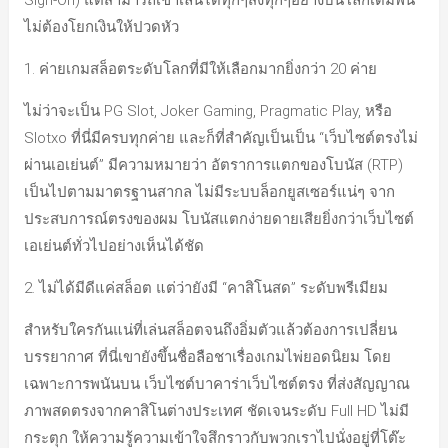
Sign-On) แต่สามารถเข้าเล่นได้ทุกๆสิ่งทุกๆอย่างบนโลกเดิมพัน
ไม่ต้องโยกเงินให้ปวดหัว
1. ค่ายเกมสล็อตระดับโลกที่มีให้เลือกมากยิ่งกว่า 20 ค่าย
ไม่ว่าจะเป็น PG Slot, Joker Gaming, Pragmatic Play, หรือ
Slotxo ที่นี่มีครบทุกค่าย และก็ที่สำคัญเป็นเป็น “เว็บไซต์ตรงไม่
ผ่านเอเย่นต์” มีความหมายว่า อัตราการแตกของโบนัส (RTP)
เป็นไปตามมาตรฐานสากล ไม่มีระบบล็อกยูสเซอร์แน่ๆ จาก
ประสบการณ์ตรงของผม โบนัสแตกง่ายดายเสียยิ่งกว่าเว็บไซต์
เอเย่นต์ทั่วไปอย่างเห็นได้ชัด
2. ไม่ได้มีดีแค่สล็อต แต่ว่ายังมี “คาสิโนสด” ระดับพรีเมียม
สำหรับใครกันแน่ที่เล่นสล็อตจนถึงอิ่มตัวแล้วต้องการเปลี่ยน
บรรยากาศ ที่นี่เขายังขึ้นชื่อลือชาเรื่องเกมไพ่ยอดนิยม โดย
เฉพาะการพนันบน เว็บไซต์บาคาร่าเว็บไซต์ตรง ที่ส่งสัญญาณ
ภาพสดตรงจากคาสิโนต่างประเทศ ชัดเจนระดับ Full HD ไม่มี
กระตุก ให้ความรู้ความเข้าใจสึกราวกับพวกเราไปนั่งอยู่ที่โต๊ะ