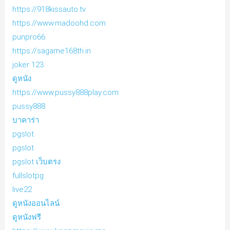
https://918kissauto.tv
https://www.madoohd.com
punpro66
https://sagame168th.in
joker 123
ดูหนัง
https://www.pussy888play.com
pussy888
บาคาร่า
pgslot
pgslot
pgslot เว็บตรง
fullslotpg
live22
ดูหนังออนไลน์
ดูหนังฟรี