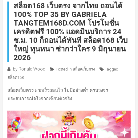
สล็อต168 เว็บตรง จากไทย ถอนได้
100% TOP 35 BY GABRIELA
TANGTEM168D.COM โปรโมชั่น
เครดิตฟรี 100% แอดมินบริการ 24
ช.ม. 10 ก็ถอนได้ทันที สล็อต168 เว็บ
ใหญ่ ทุนหนา ซ่ากว่าใคร 9 มิถุนายน
2026
by
Ronald Wood
Posted in
สล็อตเว็บตรง
Tagged
สล็อต168
สล็อตเว็บตรง ฝากเร็วถอนไว ไม่มีอย่างต่ำ ครบวงจร
ประสบการณ์จริงจากเซียนตัวจริง