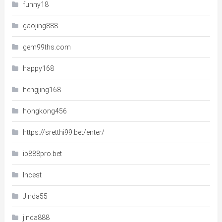
funny18
gaojing888
gem99ths.com
happy168
hengjing168
hongkong456
https://sretthi99.bet/enter/
ib888pro.bet
Incest
Jinda55
jinda888