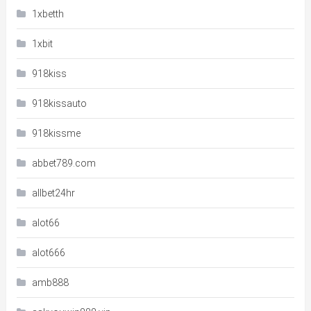
1xbetth
1xbit
918kiss
918kissauto
918kissme
abbet789.com
allbet24hr
alot66
alot666
amb888