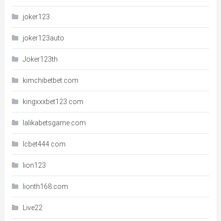
joker123
joker123auto
Joker123th
kimchibetbet.com
kingxxxbet123.com
lalikabetsgame.com
lcbet444.com
lion123
lionth168.com
Live22