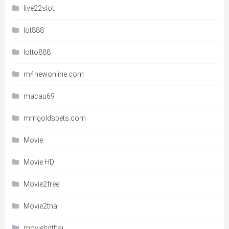
live22slot
lot888
lotto888
m4newonline.com
macau69
mmgoldsbets.com
Movie
Movie HD
Movie2free
Movie2thai
moviehdthai