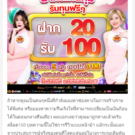
ถ้าหากคุณเป็นคนๆหนึ่งที่กำลังมองหาช่องทางในการสร้างราย
ได้พิเศษ หรือมองหาความรื่นเริงใจที่สามารถเปลี่ยนเป็นเงินก้อน
ได้ในตอนกลางคืนเดียว ผมบอกเลยว่าคุณมาถูกทางแล้วครับ
สล็อต168 บทความนี้ไม่ใช่การรีวิวแบบหน้าม้า แม้กระนั้นบอก
จากประสบการณ์จริงของคนที่โลดแล่นอยู่ในวงการเกมเดิมพัน