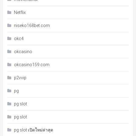
Netflix
niseko168bet.com
okc4
okcasino
okcasino159.com
p2vvip
pg
pg slot
pg slot
pg slot เปิดใหม่ล่าสุด