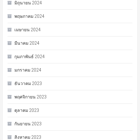
มิถุนายน 2024
พฤษภาคม 2024
เมษายน 2024
มีนาคม 2024
กุมภาพันธ์ 2024
มกราคม 2024
ธันวาคม 2023
พฤศจิกายน 2023
ตุลาคม 2023
กันยายน 2023
สิงหาคม 2023