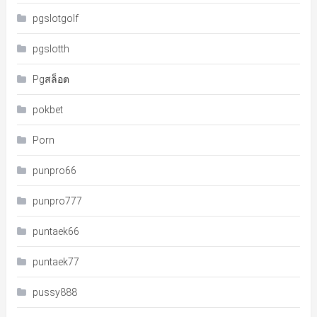
pgslotgolf
pgslotth
Pgสล็อต
pokbet
Porn
punpro66
punpro777
puntaek66
puntaek77
pussy888