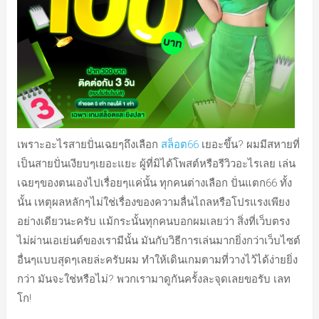
เพราะอะไรสายปั่นเฉยๆถึงเลือก
สล็อต66
เยอะขึ้น? ผมมีสหายที่
เป็นสายปั่นเงียบๆเยอะแยะ ผู้ที่มิได้โพสต์หรือรีวิวอะไรเลย เล่น
เฉยๆของตนเองไปเรื่อยๆแค่นั้น ทุกคนต่างเลือก ปั่นแตก66 ทั้ง
นั้น เหตุผลหลักๆไม่ใช่เรื่องของความลื่นไถลหรือโปรแรงเพียง
อย่างเดียวนะครับ แม้กระนั้นทุกคนบอกผมเลยว่า สิ่งที่เว็บตรง
ไม่ผ่านเอเย่นต์ของเรามีนั้น มันกับวิธีการเล่นมากยิ่งกว่าเว็บไซต์
อื่นๆแบบสุดๆเลยล่ะครับผม ทำให้เดินเกมตามที่วางไว้ได้ง่ายยิ่ง
กว่า มันจะใช่หรือไม่? พวกเรามาดูกันครั้งละจุดเลยขอรับ เลท
โก!