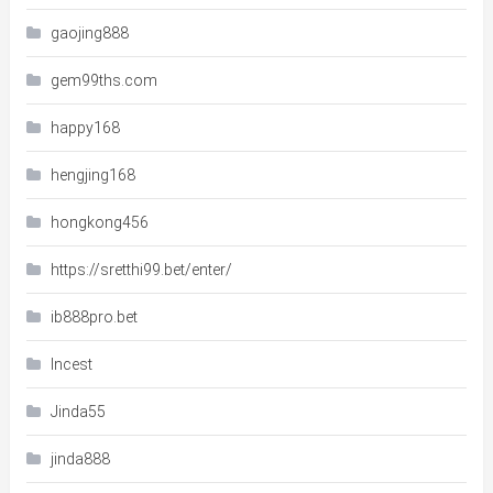
gaojing888
gem99ths.com
happy168
hengjing168
hongkong456
https://sretthi99.bet/enter/
ib888pro.bet
Incest
Jinda55
jinda888