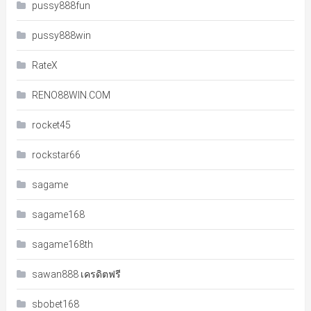
pussy888fun
pussy888win
RateX
RENO88WIN.COM
rocket45
rockstar66
sagame
sagame168
sagame168th
sawan888 เครดิตฟรี
sbobet168