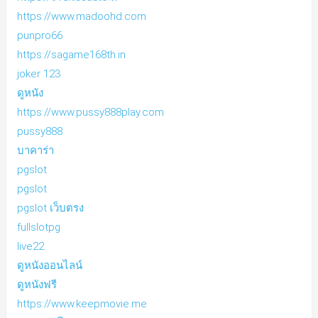
https://www.madoohd.com
punpro66
https://sagame168th.in
joker 123
ดูหนัง
https://www.pussy888play.com
pussy888
บาคาร่า
pgslot
pgslot
pgslot เว็บตรง
fullslotpg
live22
ดูหนังออนไลน์
ดูหนังฟรี
https://www.keepmovie.me