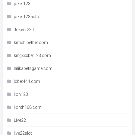
joker123
joker123auto
Joker123th
kimchibetbet.com
kingxxxbet123.com
lalikabetsgame.com
lcbet444.com
lion123
lionth168.com
Live22
live22slot