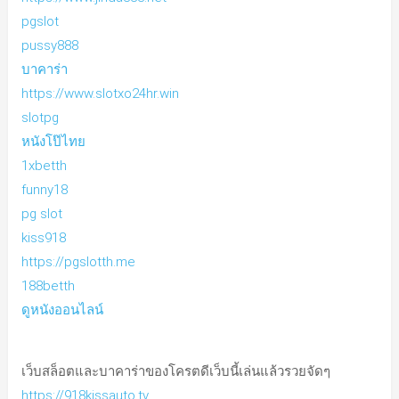
pgslot
pussy888
บาคาร่า
https://www.slotxo24hr.win
slotpg
หนังโป๊ไทย
1xbetth
funny18
pg slot
kiss918
https://pgslotth.me
188betth
ดูหนังออนไลน์
เว็บสล็อตและบาคาร่าของโครตดีเว็บนี้เล่นแล้วรวยจัดๆ
https://918kissauto.tv