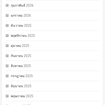
กุมภาพันธ์ 2026
มกราคม 2026
ธันวาคม 2025
พฤศจิกายน 2025
ตุลาคม 2025
กันยายน 2025
สิงหาคม 2025
กรกฎาคม 2025
มิถุนายน 2025
พฤษภาคม 2025