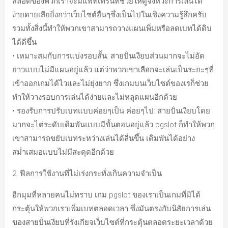
สล็อตของพวกเราจะมีแพทเทิร์นที่ช่วยให้ดูจังหวะการเล่นได้
ง่ายดายเสียยิ่งกว่าเว็บไซต์อื่นๆซึ่งเป็นไปในเชิงความรู้สึกครับ
รวมทั้งสิ่งนี้ทำให้พวกเขาสามารถวางแผนเพิ่มหรือลดเบทได้ดิบ
ได้ดีขึ้น
• เหมาะสมกับการแบ่งรอบสั้น: สายปั่นเงียบส่วนมากจะไม่อัด
ยาวแบบไม่มีแผนอยู่แล้ว แต่ว่าพวกเขาเลือกจะเล่นเป็นระยะๆที่
เข้าออกเกมได้ไวและไม่ยุ่งยาก ซึ่งเกมบนเว็บไซต์ของเรก็ช่วย
ทำให้วางรอบการเล่นได้ง่ายและไม่หลุดแผนอีกด้วย
• รองรับการปรับเบทแบบค่อยๆเป็น ค่อยๆไป: สายปั่นเงียบโดย
มากจะไต่ระดับเดิมพันแบบมีขั้นตอนอยู่แล้ว pgslot ก็ทำให้พวก
เขาสามารถขยับเบทระหว่างเล่นได้ลื่นขึ้น เดิมพันได้อย่าง
สม่ำเสมอแบบไม่มีสะดุดอีกด้วย
2. ฟีลการใช้งานที่ไม่เร่งกระทั่งเกินความจำเป็น
อีกมุมที่หลายคนไม่ทราบ เกม pgslot ของเราเป็นเกมที่มิได้
กระตุ้นให้พวกเราเพิ่มเบทตลอดเวลา ซึ่งมันตรงกับนิสัยการเล่น
ของสายปั่นเงียบที่รังเกียจเว็บไซต์ที่กระตุ้นตลอดระยะเวลาด้วย