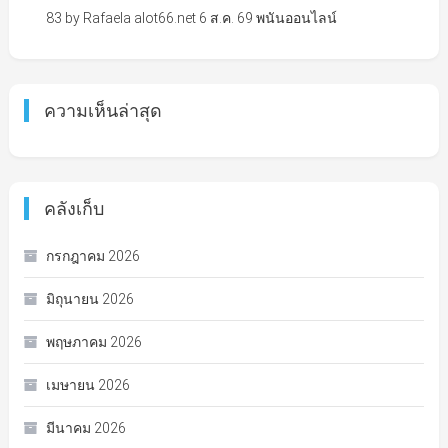
83 by Rafaela alot66.net 6 ส.ค. 69 พนันออนไลน์
ความเห็นล่าสุด
คลังเก็บ
กรกฎาคม 2026
มิถุนายน 2026
พฤษภาคม 2026
เมษายน 2026
มีนาคม 2026