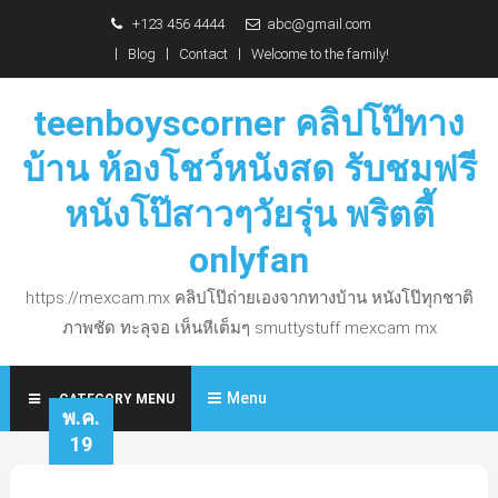
Skip
+123 456 4444
abc@gmail.com
to
Blog
Contact
Welcome to the family!
content
teenboyscorner คลิปโป๊ทาง
บ้าน ห้องโชว์หนังสด รับชมฟรี
หนังโป๊สาวๆวัยรุ่น พริตตี้
onlyfan
https://mexcam.mx คลิปโป๊ถ่ายเองจากทางบ้าน หนังโป๊ทุกชาติ
ภาพชัด ทะลุจอ เห็นหีเต็มๆ smuttystuff mexcam mx
Menu
CATEGORY MENU
พ.ค.
19