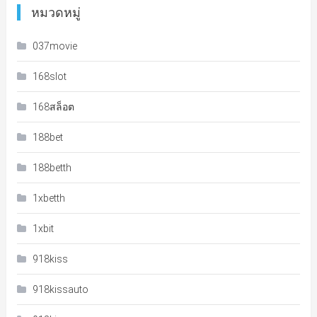
หมวดหมู่
037movie
168slot
168สล็อต
188bet
188betth
1xbetth
1xbit
918kiss
918kissauto