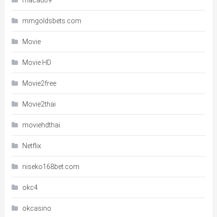
macau69
mmgoldsbets.com
Movie
Movie HD
Movie2free
Movie2thai
moviehdthai
Netflix
niseko168bet.com
okc4
okcasino