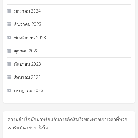
มกราคม 2024
ธันวาคม 2023
พฤศจิกายน 2023
ตุลาคม 2023
กันยายน 2023
สิงหาคม 2023
กรกฎาคม 2023
ความสำเร็จมักมาพร้อมกับการตัดสินใจของพวกเราเวลาที่พวก
เรารับมันอย่างจริงใจ