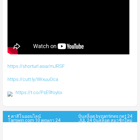
https://shorturl.asia/mJRSF
https://cutt.ly/WrxuuOca
https://t.co/PsE9foyIoi
แนะแนว
คาสิโนออนไลน์
ปั่นสล็อต byzantines.net 24
Tamwin.com 10 พฤษภา 24
JUL 24 ปั่นสล็อต สมาชิกใหม่
ค
คาสิโนออนไลน์ เว็บเดียวจบ
รับโบนัส 100% ทันทีปั่นสล็อต
เรื่อง
ไม่ต้องมีหลายยูสรวมเกมคาสิ
ฟรี เงินชัวร์ โอนไวแทงบอลลี
ส
โนออนไลน์กำไรงาม โปรโม
คดังทั่วโลก ปั่นสล็อต หาไม่ได้
ชั่นเด็ดมากมายบาคาร่า สล็อต
จากที่ไหน มีที่นี่ที่เดียว Top 65