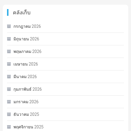
คลังเก็บ
กรกฎาคม 2026
มิถุนายน 2026
พฤษภาคม 2026
เมษายน 2026
มีนาคม 2026
กุมภาพันธ์ 2026
มกราคม 2026
ธันวาคม 2025
พฤศจิกายน 2025