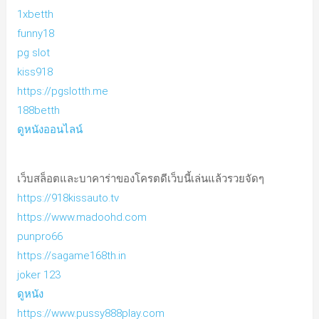
1xbetth
funny18
pg slot
kiss918
https://pgslotth.me
188betth
ดูหนังออนไลน์
เว็บสล็อตและบาคาร่าของโครตดีเว็บนี้เล่นแล้วรวยจัดๆ
https://918kissauto.tv
https://www.madoohd.com
punpro66
https://sagame168th.in
joker 123
ดูหนัง
https://www.pussy888play.com