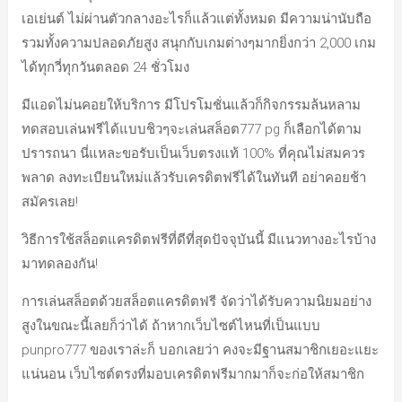
เอเย่นต์ ไม่ผ่านตัวกลางอะไรก็แล้วแต่ทั้งหมด มีความน่านับถือ
รวมทั้งความปลอดภัยสูง สนุกกับเกมต่างๆมากยิ่งกว่า 2,000 เกม
ได้ทุกวี่ทุกวันตลอด 24 ชั่วโมง
มีแอดไม่นคอยให้บริการ มีโปรโมชั่นแล้วก็กิจกรรมล้นหลาม
ทดสอบเล่นฟรีได้แบบชิวๆจะเล่นสล็อต777 pg ก็เลือกได้ตาม
ปรารถนา นี่แหละขอรับเป็นเว็บตรงแท้ 100% ที่คุณไม่สมควร
พลาด ลงทะเบียนใหม่แล้วรับเครดิตฟรีได้ในทันที อย่าคอยช้า
สมัครเลย!
วิธีการใช้สล็อตแครดิตฟรีที่ดีที่สุดปัจจุบันนี้ มีแนวทางอะไรบ้าง
มาทดลองกัน!
การเล่นสล็อตด้วยสล็อตแครดิตฟรี จัดว่าได้รับความนิยมอย่าง
สูงในขณะนี้เลยก็ว่าได้ ถ้าหากเว็บไซต์ไหนที่เป็นแบบ
punpro777 ของเราล่ะก็ บอกเลยว่า คงจะมีฐานสมาชิกเยอะแยะ
แน่นอน เว็บไซต์ตรงที่มอบเครดิตฟรีมากมาก็จะก่อให้สมาชิก