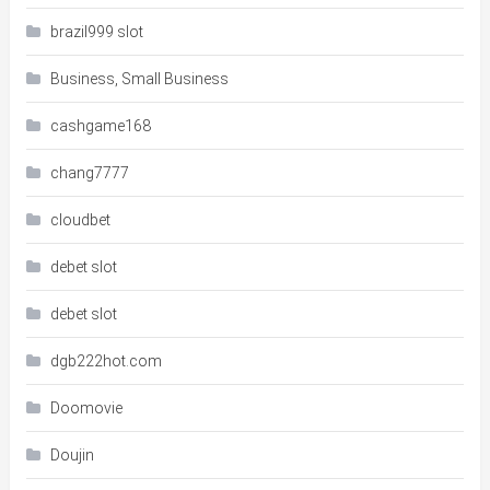
brazil999 slot
Business, Small Business
cashgame168
chang7777
cloudbet
debet slot
debet slot
dgb222hot.com
Doomovie
Doujin