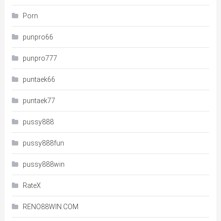
Porn
punpro66
punpro777
puntaek66
puntaek77
pussy888
pussy888fun
pussy888win
RateX
RENO88WIN.COM