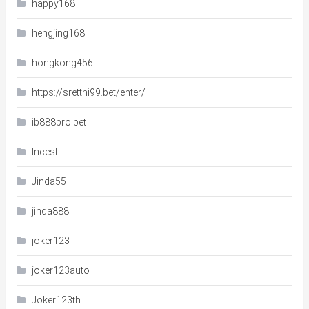
happy168
hengjing168
hongkong456
https://sretthi99.bet/enter/
ib888pro.bet
Incest
Jinda55
jinda888
joker123
joker123auto
Joker123th