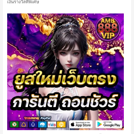
เงินรางวัลที่พิเศษ