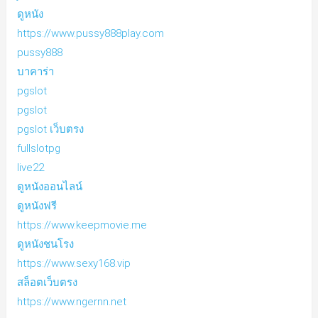
ดูหนัง
https://www.pussy888play.com
pussy888
บาคาร่า
pgslot
pgslot
pgslot เว็บตรง
fullslotpg
live22
ดูหนังออนไลน์
ดูหนังฟรี
https://www.keepmovie.me
ดูหนังชนโรง
https://www.sexy168.vip
สล็อตเว็บตรง
https://www.ngernn.net