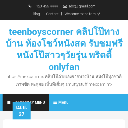
Skip
+123 456 4444
abc@gmail.com
to
Blog
Contact
Welcome to the family!
content
teenboyscorner คลิปโป๊ทาง
บ้าน ห้องโชว์หนังสด รับชมฟรี
หนังโป๊สาวๆวัยรุ่น พริตตี้
onlyfan
https://mexcam.mx คลิปโป๊ถ่ายเองจากทางบ้าน หนังโป๊ทุกชาติ
ภาพชัด ทะลุจอ เห็นหีเต็มๆ smuttystuff mexcam mx
Menu
CATEGORY MENU
เม.ย.
27