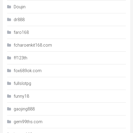
Doujin
dr888
faro168
fcharoenkit168.com
ff123th
fox689ok.com
fullslotpg
funny18
gaojing888
gem99ths.com