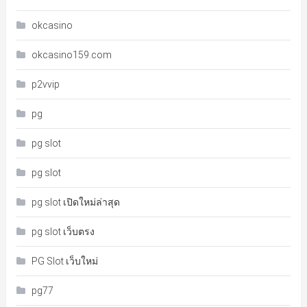
okcasino
okcasino159.com
p2vvip
pg
pg slot
pg slot
pg slot เปิดใหม่ล่าสุด
pg slot เว็บตรง
PG Slot เว็บใหม่
pg77