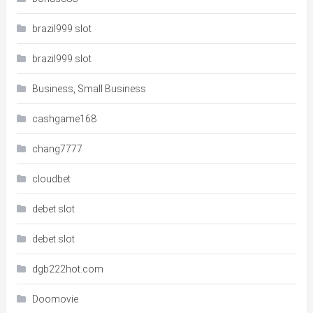
brazil999 slot
brazil999 slot
Business, Small Business
cashgame168
chang7777
cloudbet
debet slot
debet slot
dgb222hot.com
Doomovie