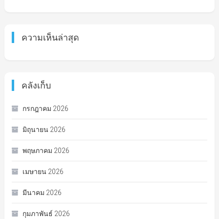
ความเห็นล่าสุด
คลังเก็บ
กรกฎาคม 2026
มิถุนายน 2026
พฤษภาคม 2026
เมษายน 2026
มีนาคม 2026
กุมภาพันธ์ 2026