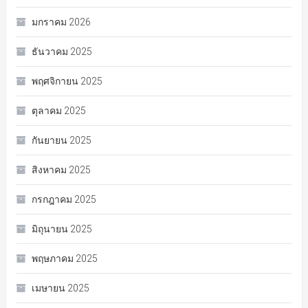
มกราคม 2026
ธันวาคม 2025
พฤศจิกายน 2025
ตุลาคม 2025
กันยายน 2025
สิงหาคม 2025
กรกฎาคม 2025
มิถุนายน 2025
พฤษภาคม 2025
เมษายน 2025