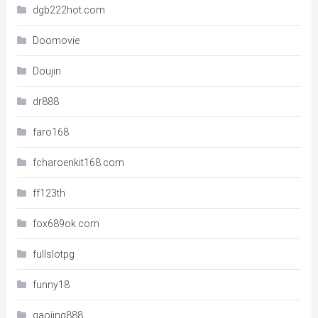
dgb222hot.com
Doomovie
Doujin
dr888
faro168
fcharoenkit168.com
ff123th
fox689ok.com
fullslotpg
funny18
gaojing888