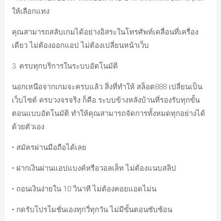
ให้เลือกแทง
คุณสามารถสลับเกมได้อย่างอิสระในโทรศัพท์เคลื่อนที่เครื่อง
เดียว ไม่ต้องออกแอป ไม่ต้องเปลี่ยนหน้าเว็บ
3. ครบทุกบริการในระบบอัตโนมัติ
นอกเหนือจากเกมจะครบแล้ว สิ่งที่ทำให้ สล็อต888 เปลี่ยนเป็น
เว็บไซต์ ครบวงจรจริง ก็คือ ระบบข้างหลังบ้านที่รองรับทุกขั้น
ตอนแบบอัตโนมัติ ทำให้คุณสามารถจัดการทั้งหมดทุกอย่างได้
ด้วยตัวเอง
• สมัครผ่านมือถือได้เลย
• ฝากเงินผ่านแอปแบงค์หรือวอลเล็ท ไม่ต้องแนบสลิป
• ถอนเงินง่ายใน 10 วินาที ไม่ต้องคอยแอดไม่น
• กดรับโปรโมชั่นเองทุกวี่ทุกวัน ไม่มีขั้นตอนซับซ้อน