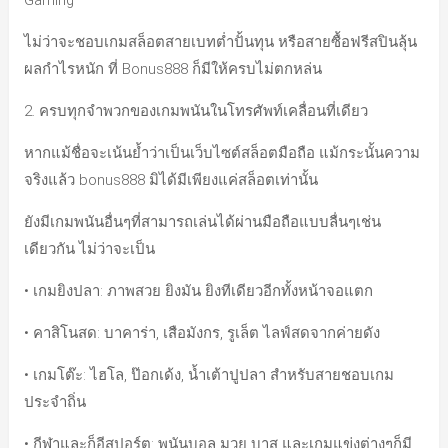
Gaming
ไม่ว่าจะชอบเกมสล็อตสายเบทต่ำปั้นทุน หรือสายซื้อฟรีสปินลุ้น
ผลกำไรหนัก ที่ Bonus888 ก็มีให้ครบไม่ตกหล่น
2. ครบทุกจำพวกของเกมพนันในโทรศัพท์เคลื่อนที่เดียว
หากแม้ชื่อจะเน้นย้ำว่าเป็นเว็บไซต์สล็อตมือถือ แม้กระนั้นความ
จริงแล้ว bonus888 มิได้มีเพียงแค่สล็อตเท่านั้น
ยังมีเกมพนันอื่นๆที่สามารถเล่นได้ผ่านมือถือแบบลื่นๆเช่น
เดียวกัน ไม่ว่าจะเป็น
• เกมยิงปลา: ภาพสวย ยิงมัน ยิงทีเดียวอีกทั้งหน้าจอแตก
• คาสิโนสด: บาคาร่า, เสือมังกร, รูเล็ต ไลฟ์สดจากค่ายดัง
• เกมโต๊ะ: ไฮโล, ป๊อกเด้ง, น้ำเต้าปูปลา สำหรับสายชอบเกม
ประจำถิ่น
• กีฬาและก็อีสปอร์ต: พนันบอล มวย บาส และเกมแข่งต่างๆก็มี