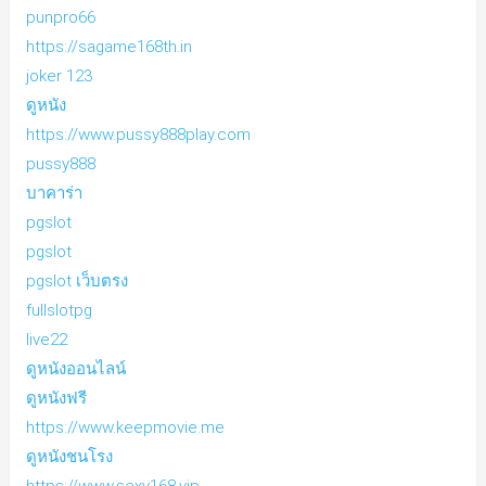
punpro66
https://sagame168th.in
joker 123
ดูหนัง
https://www.pussy888play.com
pussy888
บาคาร่า
pgslot
pgslot
pgslot เว็บตรง
fullslotpg
live22
ดูหนังออนไลน์
ดูหนังฟรี
https://www.keepmovie.me
ดูหนังชนโรง