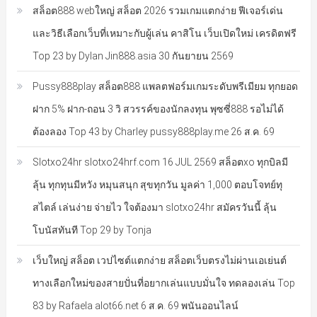
สล็อต888 webใหญ่ สล็อต 2026 รวมเกมแตกง่าย ฟีเจอร์เด่น
และวิธีเลือกเว็บที่เหมาะกับผู้เล่น คาสิโน เว็บเปิดใหม่ เครดิตฟรี
Top 23 by Dylan Jin888.asia 30 กันยายน 2569
Pussy888play สล็อต888 แพลตฟอร์มเกมระดับพรีเมียม ทุกยอด
ฝาก 5% ฝาก-ถอน 3 วิ สวรรค์ของนักลงทุน พุซซี่888 รอไม่ได้
ต้องลอง Top 43 by Charley pussy888play.me 26 ส.ค. 69
Slotxo24hr slotxo24hrf.com 16 JUL 2569 สล็อตxo ทุกบิลมี
ลุ้น ทุกทุนมีหวัง หมุนสนุก สุขทุกวัน มูลค่า 1,000 ตอบโจทย์ทุ
สไตล์ เล่นง่าย จ่ายไว ใจต้องมา slotxo24hr สมัครวันนี้ ลุ้น
โบนัสทันที Top 29 by Tonja
เว็บใหญ่ สล็อต เวปไซต์แตกง่าย สล็อตเว็บตรงไม่ผ่านเอเย่นต์
ทางเลือกใหม่ของสายปั่นที่อยากเล่นแบบมั่นใจ ทดลองเล่น Top
83 by Rafaela alot66.net 6 ส.ค. 69 พนันออนไลน์