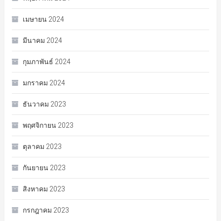
เมษายน 2024
มีนาคม 2024
กุมภาพันธ์ 2024
มกราคม 2024
ธันวาคม 2023
พฤศจิกายน 2023
ตุลาคม 2023
กันยายน 2023
สิงหาคม 2023
กรกฎาคม 2023