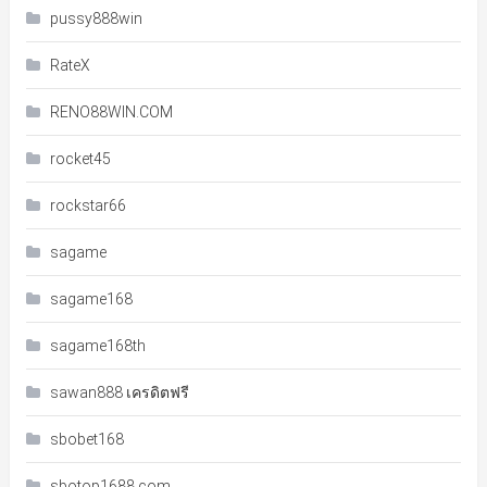
pussy888win
RateX
RENO88WIN.COM
rocket45
rockstar66
sagame
sagame168
sagame168th
sawan888 เครดิตฟรี
sbobet168
sbotop1688.com