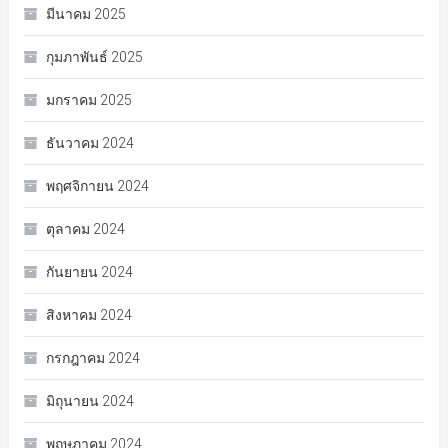
มีนาคม 2025
กุมภาพันธ์ 2025
มกราคม 2025
ธันวาคม 2024
พฤศจิกายน 2024
ตุลาคม 2024
กันยายน 2024
สิงหาคม 2024
กรกฎาคม 2024
มิถุนายน 2024
พฤษภาคม 2024