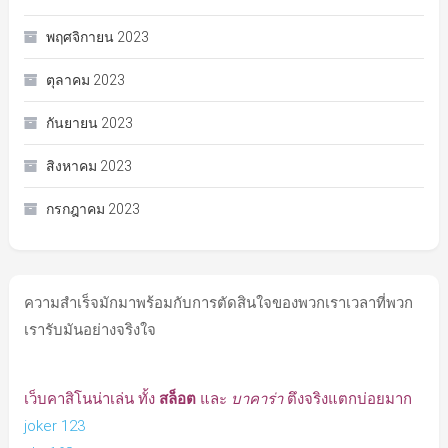
พฤศจิกายน 2023
ตุลาคม 2023
กันยายน 2023
สิงหาคม 2023
กรกฎาคม 2023
ความสำเร็จมักมาพร้อมกับการตัดสินใจของพวกเราเวลาที่พวก
เรารับมันอย่างจริงใจ
เว็บคาสิโนน่าเล่น ทั้ง
สล็อต
และ
บาคาร่า
ตึงจริงแตกบ่อยมาก
joker 123