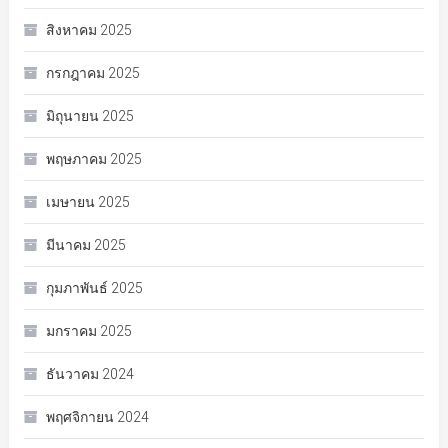
สิงหาคม 2025
กรกฎาคม 2025
มิถุนายน 2025
พฤษภาคม 2025
เมษายน 2025
มีนาคม 2025
กุมภาพันธ์ 2025
มกราคม 2025
ธันวาคม 2024
พฤศจิกายน 2024