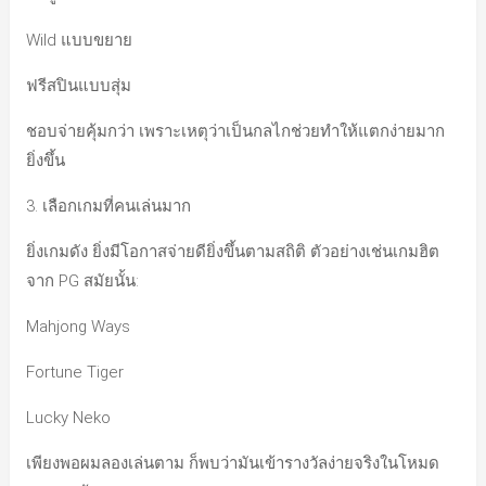
Wild แบบขยาย
ฟรีสปินแบบสุ่ม
ชอบจ่ายคุ้มกว่า เพราะเหตุว่าเป็นกลไกช่วยทำให้แตกง่ายมาก
ยิ่งขึ้น
3. เลือกเกมที่คนเล่นมาก
ยิ่งเกมดัง ยิ่งมีโอกาสจ่ายดียิ่งขึ้นตามสถิติ ตัวอย่างเช่นเกมฮิต
จาก PG สมัยนั้น:
Mahjong Ways
Fortune Tiger
Lucky Neko
เพียงพอผมลองเล่นตาม ก็พบว่ามันเข้ารางวัลง่ายจริงในโหมด