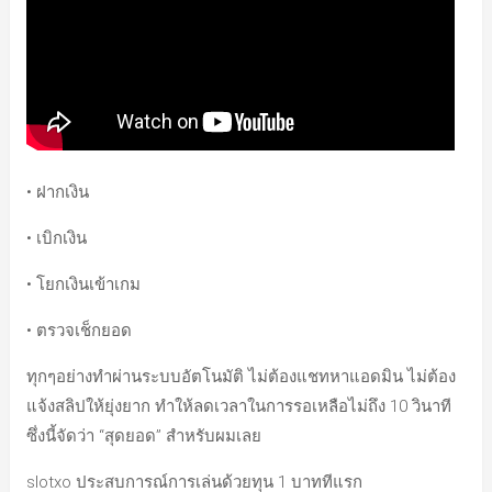
• ฝากเงิน
• เบิกเงิน
• โยกเงินเข้าเกม
• ตรวจเช็กยอด
ทุกๆอย่างทำผ่านระบบอัตโนมัติ ไม่ต้องแชทหาแอดมิน ไม่ต้อง
แจ้งสลิปให้ยุ่งยาก ทำให้ลดเวลาในการรอเหลือไม่ถึง 10 วินาที
ซึ่งนี้จัดว่า “สุดยอด” สำหรับผมเลย
slotxo ประสบการณ์การเล่นด้วยทุน 1 บาททีแรก