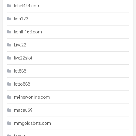
lcbet444.com
lion123
lionth168.com
Live22
live22slot
lot888
lotto888
m4newonline.com
macau69
mmgoldsbets.com