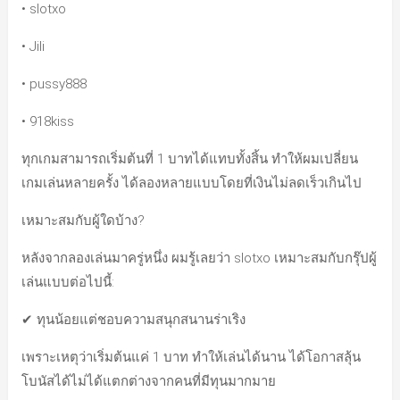
• slotxo
• Jili
• pussy888
• 918kiss
ทุกเกมสามารถเริ่มต้นที่ 1 บาทได้แทบทั้งสิ้น ทำให้ผมเปลี่ยน
เกมเล่นหลายครั้ง ได้ลองหลายแบบโดยที่เงินไม่ลดเร็วเกินไป
เหมาะสมกับผู้ใดบ้าง?
หลังจากลองเล่นมาครู่หนึ่ง ผมรู้เลยว่า slotxo เหมาะสมกับกรุ๊ปผู้
เล่นแบบต่อไปนี้:
✔ ทุนน้อยแต่ชอบความสนุกสนานร่าเริง
เพราะเหตุว่าเริ่มต้นแค่ 1 บาท ทำให้เล่นได้นาน ได้โอกาสลุ้น
โบนัสได้ไม่ได้แตกต่างจากคนที่มีทุนมากมาย