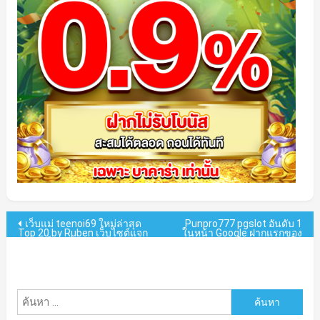
แนะแนว
เว็บแม่ teenoi69 ใหม่ล่าสุด
Punpro777 pgslot อันดับ 1
Top 20 by Ruben เว็บไซต์แจก
ในหน้า Google ฝากแรกของ
ค
หนัก สล็อต ที่คนแชร์กันว่าแตก
วันรับ 200 มีใบอนุญาติ แจ็ค
เรื่อง
ดี มันจริงแค่ไหน 30 พฤศจิกา
พอตแตกวันละ ล้าน! สล็อต777
ส
25 casino online
สมัครง่ายไม่กี่ขั้น Top 59 by
Seymour punpro777.art 30
DEC 26