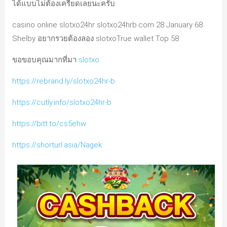
ได้แบบไม่ต้องเครียดเลยนะครับ
casino online slotxo24hr slotxo24hrb.com 28 January 68
Shelby อยากรวยต้องลอง slotxoTrue wallet Top 58
ขอขอบคุณมากที่มา
slotxo
https://rebrand.ly/slotxo24hr-b
https://cutly.info/slotxo24hr-b
https://bitt.to/cs5ehw
https://shorturl.asia/Nagek