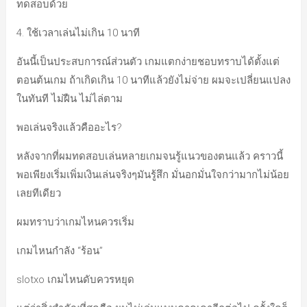
ทดสอบด้วย
4. ใช้เวลาเล่นไม่เกิน 10 นาที
อันนี้เป็นประสบการณ์ส่วนตัว เกมแตกง่ายชอบทราบได้ตั้งแต่
ตอนต้นเกม ถ้าเกิดเกิน 10 นาทีแล้วยังไม่จ่าย ผมจะเปลี่ยนแปลง
ในทันที ไม่ฝืน ไม่ไล่ตาม
พอเล่นจริงแล้วคืออะไร?
หลังจากที่ผมทดสอบเล่นหลายเกมจนรู้แนวของตนแล้ว คราวนี้
พอเพียงเริ่มเพิ่มเงินเล่นจริงๆมันรู้สึก มั่นอกมั่นใจกว่ามากไม่น้อย
เลยทีเดียว
ผมทราบว่าเกมไหนควรเริ่ม
เกมไหนกำลัง “ร้อน”
slotxo เกมไหนดับควรหยุด