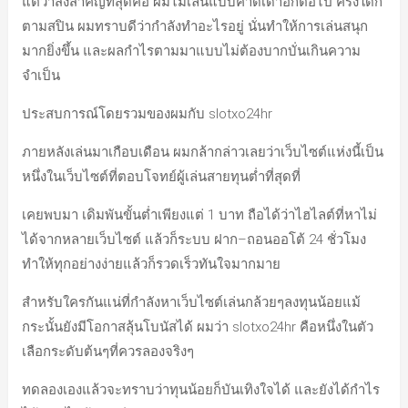
แต่ว่าสิ่งสำคัญที่สุดคือ ผมไม่เล่นแบบคาดเดาอีกต่อไป ครั้งใดก็
ตามสปิน ผมทราบดีว่ากำลังทำอะไรอยู่ นั่นทำให้การเล่นสนุก
มากยิ่งขึ้น และผลกำไรตามมาแบบไม่ต้องบากบั่นเกินความ
จำเป็น
ประสบการณ์โดยรวมของผมกับ slotxo24hr
ภายหลังเล่นมาเกือบเดือน ผมกล้ากล่าวเลยว่าเว็บไซต์แห่งนี้เป็น
หนึ่งในเว็บไซต์ที่ตอบโจทย์ผู้เล่นสายทุนต่ำที่สุดที่
เคยพบมา เดิมพันขั้นต่ำเพียงแต่ 1 บาท ถือได้ว่าไฮไลต์ที่หาไม่
ได้จากหลายเว็บไซต์ แล้วก็ระบบ ฝาก–ถอนออโต้ 24 ชั่วโมง
ทำให้ทุกอย่างง่ายแล้วก็รวดเร็วทันใจมากมาย
สำหรับใครกันแน่ที่กำลังหาเว็บไซต์เล่นกล้วยๆลงทุนน้อยแม้
กระนั้นยังมีโอกาสลุ้นโบนัสได้ ผมว่า slotxo24hr คือหนึ่งในตัว
เลือกระดับต้นๆที่ควรลองจริงๆ
ทดลองเองแล้วจะทราบว่าทุนน้อยก็บันเทิงใจได้ และยังได้กำไร