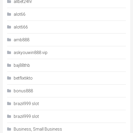
allbet24hr
alot66
alot666
amb888
askyouwin888 vip
baj88thb
betflixtikto
bonus888
brazil999 slot
brazil999 slot
Business, Small Business